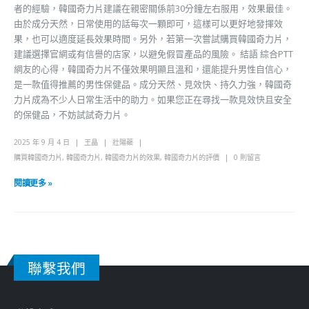
者的經驗，韓國奇力片建議在親密關係前30分鐘左右服用，效果最佳。
由於成分天然，日常使用的話每次一顆即可，這樣可以更好地發揮效
果，也可以適度延長效果時間。另外，若第一次嘗試購買韓國奇力片，
建議選擇官網或有信譽的店家，以避免假冒產品的風險。 結語 綜合PTT
網友的心得，韓國奇力片不僅效果明顯且溫和，還能提升男性自信心，
是一款值得推薦的男性保健品。成分天然、見效快、持久力強，韓國奇
力片成為不少人日常生活中的助力。如果您正在尋找一款見效快且安全
的保健品，不妨試試奇力片。
2025 年 9 月 4 日
王晶
壯陽藥
購買韓國奇力片
,
韓國奇力片
,
韓國奇力片的效果
,
韓國奇力片的評價
0 則留言
閱讀更多 »
聯繫我們