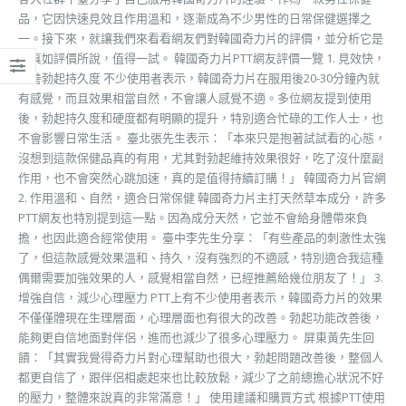
品，它因快速見效且作用溫和，逐漸成為不少男性的日常保健選擇之
一。接下來，就讓我們來看看網友們對韓國奇力片的評價，並分析它是
否真如評價所說，值得一試。 韓國奇力片PTT網友評價一覽 1. 見效快，
改善勃起持久度 不少使用者表示，韓國奇力片在服用後20-30分鐘內就
有感覺，而且效果相當自然，不會讓人感覺不適。多位網友提到使用
後，勃起持久度和硬度都有明顯的提升，特別適合忙碌的工作人士，也
不會影響日常生活。 臺北張先生表示：「本來只是抱著試試看的心態，
沒想到這款保健品真的有用，尤其對勃起維持效果很好，吃了沒什麼副
作用，也不會突然心跳加速，真的是值得持續訂購！」 韓國奇力片官網
2. 作用溫和、自然，適合日常保健 韓國奇力片主打天然草本成分，許多
PTT網友也特別提到這一點。因為成分天然，它並不會給身體帶來負
擔，也因此適合經常使用。 臺中李先生分享：「有些產品的刺激性太強
了，但這款感覺效果溫和、持久，沒有強烈的不適感，特別適合我這種
偶爾需要加強效果的人，感覺相當自然，已經推薦給幾位朋友了！」 3.
增強自信，減少心理壓力 PTT上有不少使用者表示，韓國奇力片的效果
不僅僅體現在生理層面，心理層面也有很大的改善。勃起功能改善後，
能夠更自信地面對伴侶，進而也減少了很多心理壓力。 屏東黃先生回
饋：「其實我覺得奇力片對心理幫助也很大，勃起問題改善後，整個人
都更自信了，跟伴侶相處起來也比較放鬆，減少了之前總擔心狀況不好
的壓力，整體來說真的非常滿意！」 使用建議和購買方式 根據PTT使用