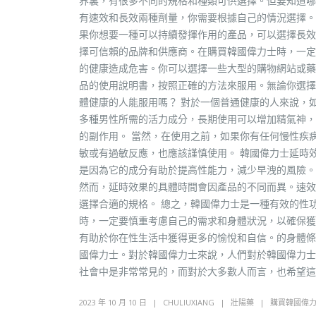
界裏，有很多不同的規格和種類可供選擇。但要知道哪
有速效和長效兩種劑量，你需要根據自己的情況選擇。
果你想要一種可以持續發揮作用的產品，可以選擇長效
擇可信賴的品牌和供應商。在購買韓國偉力士時，一定
的健康造成危害。你可以選擇一些大型的購物網站或藥
品的使用說明書，按照正確的方法來服用。無論你選擇
體健康的人能服用嗎？ 對於一個普通健康的人來說，
多種男性所需的活力成分，長期使用可以增加精氣神，
的副作用。 當然，在使用之前，如果你有任何慢性疾
敏或有過敏反應，也應該謹慎使用。 韓國偉力士延時
是因為它的成分有助於提高性能力，減少早洩的風險。
然而，延時效果的具體時間會因產品的不同而異。速效
選擇合適的規格。 總之，韓國偉力士是一種有效的性
時，一定要慎重考慮自己的需求和身體狀況，以確保獲
有助於你在性生活中獲得更多的愉悅和自信。的身體條
國偉力士。對於韓國偉力士來說，人們對於韓國偉力士
社會中是非常常見的，而對於大多數人而言，也希望這
2023 年 10 月 10 日
CHULIUXIANG
壯陽藥
購買韓國偉