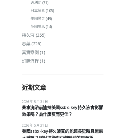
必利勁
(71)
日本藤素
(105)
美國黑金
(49)
英國威馬
(14)
持久液
(355)
春藥
(226)
真實案例
(1)
訂購流程
(1)
近期文章
2026 年 5 月 31 日
桑拿洗浴前塗抹美國ssbx-key持久液會影響
效果嗎？為什麼反而更佳？
2026 年 5 月 31 日
美國ssbx-key持久液真的能超長延時且無麻
木感嗎？緩射技術與中藥精油效果解析