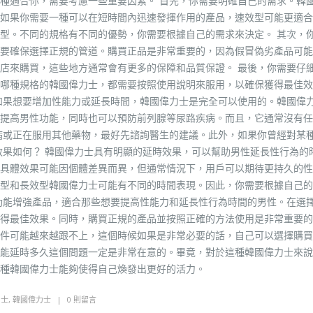
種適合你，需要考慮一些重要因素。 首先，你需要明確自己的需求。韓
如果你需要一種可以在短時間內迅速發揮作用的產品，速效型可能更適合
型。不同的規格有不同的優勢，你需要根據自己的需求來決定。 其次，
要確保選擇正規的管道。購買正品是非常重要的，因為假冒偽劣產品可能
店來購買，這些地方通常會有更多的保障和品質保證。 最後，你需要仔
哪種規格的韓國偉力士，都需要按照使用說明來服用，以確保獲得最佳效
如果想要增加性能力或延長時間，韓國偉力士是完全可以使用的。韓國偉
提高男性功能，同時也可以預防前列腺等尿路疾病。而且，它通常沒有任
病或正在服用其他藥物，最好先諮詢醫生的建議。此外，如果你曾經對某
效果如何？ 韓國偉力士具有明顯的延時效果，可以幫助男性延長性行為的
具體效果可能因個體差異而異，但通常情況下，用戶可以期待更持久的性
型和長效型韓國偉力士可能有不同的時間表現。因此，你需要根據自己的
功能增強產品，適合那些想要提高性能力和延長性行為時間的男性。在選
得最佳效果。同時，購買正規的產品並按照正確的方法使用是非常重要的
件可能越來越跟不上，這個時候如果是非常必要的話，自己可以選擇購買
能延時多久這個問題一定是非常在意的。畢竟，對於這種韓國偉力士來說
種韓國偉力士能夠使得自己煥發出更好的活力。
力士
,
韓國偉力士
0 則留言