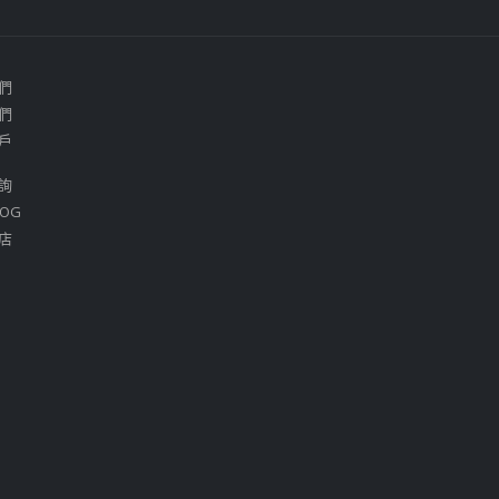
們
們
戶
詢
OG
店