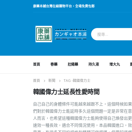
康藥本鋪台灣在線購物平台，全場免費包郵
首頁
春藥
壯陽藥
持久液
增大丸
首頁
新聞
TAG -
韓國偉力士
韓國偉力士延長性愛時間
自己自己的身體條件可能越來越跟不上，這個時候如果
們對於韓國偉力士能延時多久這個問題一定是非常在意
人而言，也希望這種韓國偉力士能夠使得自己煥發出更好的活
速效一種長效，適合不同情況使用，本品韓國進口，效