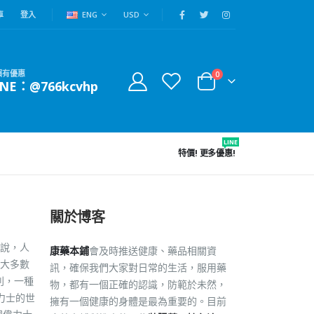
車
登入
ENG
USD
賴有優惠
0
INE：@766kcvhp
LINE
特價!
更多優惠!
關於博客
說，人
康藥本鋪
會及時推送健康、藥品相關資
大多數
訊，確保我們大家對日常的生活，服用藥
別，一種
物，都有一個正確的認識，防範於未然，
力士的世
擁有一個健康的身體是最為重要的。目前