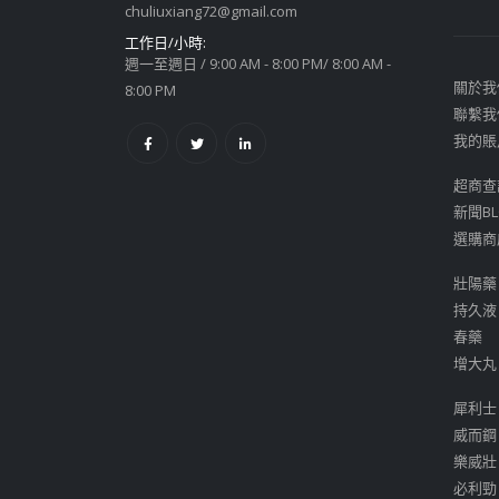
chuliuxiang72@gmail.com
工作日/小時:
週一至週日 / 9:00 AM - 8:00 PM/ 8:00 AM -
關於我
8:00 PM
聯繫我
我的賬
超商查
新聞BL
選購商
壯陽藥
持久液
春藥
增大丸
犀利士
威而鋼
樂威壯
必利勁