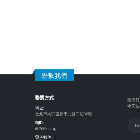
聯繫我們
聯繫方式
獲取有
今天註
地址:
台北市大同區延平北路二段38號
賴ID:
@766kcvhp
電子郵件: