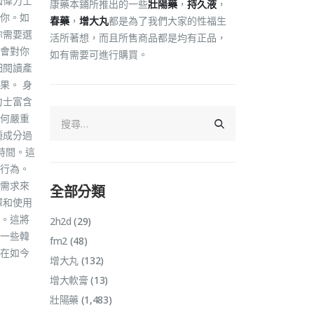
國偉力士
康藥本鋪所推出的一些
壯陽藥
，
持久液
，
你。如
春藥
，
增大丸
都是為了我們大家的性福生
你需要選
活所著想，而且所售商品都是均有正品，
會對你
如有需要可進行購買。
細閱讀產
果。 身
力士富含
何嚴重
種成分過
時間。這
行為。
需求來
全部分類
擇和使用
。這將
2h2d
(29)
一些韓
fm2
(48)
在如今
增大丸
(132)
增大軟膏
(13)
壯陽藥
(1,483)