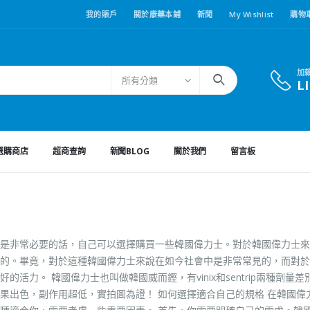
我的賬戶
關於康藥本鋪
新聞
My Wishlist
購物
加
所有分類
L
選購商店
超商查詢
新聞BLOG
關於我們
留言板
是非常必要的話，自己可以選擇購買一些韓國偉力士。對於韓國偉力士來
的。畢竟，對於這種韓國偉力士來說在如今社會中是非常常見的，而對於
力。 韓國偉力士也叫做韓國威而鏗，有vinix和sentrip兩種劑量差
果出色，副作用超低，實拍圖為證！ 如何選擇適合自己的規格 在韓國偉