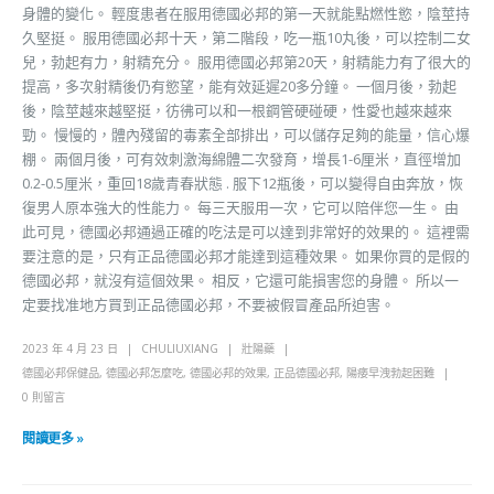
身體的變化。 輕度患者在服用德國必邦的第一天就能點燃性慾，陰莖持
久堅挺。 服用德國必邦十天，第二階段，吃一瓶10丸後，可以控制二女
兒，勃起有力，射精充分。 服用德國必邦第20天，射精能力有了很大的
提高，多次射精後仍有慾望，能有效延遲20多分鐘。 一個月後，勃起
後，陰莖越來越堅挺，彷彿可以和一根鋼管硬碰硬，性愛也越來越來
勁。 慢慢的，體內殘留的毒素全部排出，可以儲存足夠的能量，信心爆
棚。 兩個月後，可有效刺激海綿體二次發育，增長1-6厘米，直徑增加
0.2-0.5厘米，重回18歲青春狀態 . 服下12瓶後，可以變得自由奔放，恢
復男人原本強大的性能力。 每三天服用一次，它可以陪伴您一生。 由
此可見，德國必邦通過正確的吃法是可以達到非常好的效果的。 這裡需
要注意的是，只有正品德國必邦才能達到這種效果。 如果你買的是假的
德國必邦，就沒有這個效果。 相反，它還可能損害您的身體。 所以一
定要找准地方買到正品德國必邦，不要被假冒產品所迫害。
2023 年 4 月 23 日
CHULIUXIANG
壯陽藥
德國必邦保健品
,
德國必邦怎麼吃
,
德國必邦的效果
,
正品德國必邦
,
陽痿早洩勃起困難
0 則留言
閱讀更多 »