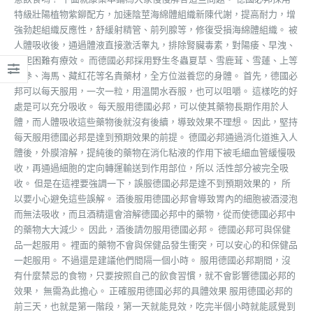
特級壯陽植物紫鉚配方，加速陰莖海綿體組織新陳代謝，提高耐力，增
強勃起組織反應性，舒緩射精管、前列腺等，修復受損海綿體組織。 被
人體吸收後，通過體液直接激活睾丸，排除腎臟毒素，對陽痿、早洩、
勃起困難有療效。 而德國必邦採用野生冬蟲夏草、雪鹿茸、雪蓮、上等
人參、海馬、藏紅花等名貴藥材，全方位滋養您的身體。 首先，德國必
邦可以每天服用，一次一粒，用溫開水吞服，也可以咀嚼。 這樣吃的好
處是可以充分吸收。 每天服用德國必邦，可以使其藥物長期作用於人
體，而人體吸收這些藥物後就沒有後續，導致效果不理想。 因此，堅持
每天服用德國必邦是達到預期效果的前提。 德國必邦通過消化道進入人
體後，外膜溶解，提純後的藥物在消化粘液的作用下被毛細血管緩慢吸
收，再通過細胞的定向轉運輸送到作用部位，所以 活性部分被完全吸
收。 但是在這裡要強調一下，誤服德國必邦是達不到預期效果的， 所
以要小心避免這些誤解。 酒後服用德國必邦會導致胃內的細胞被酒浸泡
而無法吸收，而且酒精還會溶解德國必邦中的藥物，從而使德國必邦中
的藥物大大減少。 因此，酒後請勿服用德國必邦。 德國必邦可與保健
品一起服用。 裡面的藥物不會與保健品發生衝突，可以安心的和保健品
一起服用。 不過還是建議他們間隔一個小時。 服用德國必邦期間，沒
有什麼禁忌的食物，只要按照自己的飲食習慣，就不會影響德國必邦的
效果， 無需為此擔心。 正確服用德國必邦的具體效果 服用德國必邦的
前三天，也就是第一階段，第一天就能見效，吃完半個小時就能感覺到