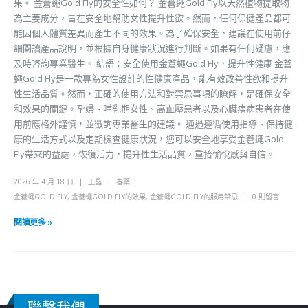
果。 金蒼蠅Gold Fly的安全性如何？ 金蒼蠅Gold Fly以天然植物提取物
為主要成分，旨在安全地幫助女性提升性欲。然而，任何保健產品都可
能因個人體質差異而產生不同的效果。為了確保安全，建議在使用前仔
細閱讀產品說明，並根據自身健康狀況進行判斷。如果有任何疑慮，應
及時咨詢專業醫生。 結語：安全使用金蒼蠅Gold Fly，提升性健康 金蒼
蠅Gold Fly是一款專為女性設計的性健康產品，能有效改善性欲和提升
性生活品質。然而，正確的使用方法和對禁忌事項的瞭解，是確保安全
和效果的關鍵。孕婦、哺乳期女性、高血壓患者以及心臟疾病患者在使
用前應格外謹慎，並徵詢專業醫生的建議。 通過遵循使用指導、保持健
康的生活方式以及定期檢查健康狀況，您可以安全地享受金蒼蠅Gold
Fly帶來的益處，恢復活力，提升性生活品質，重拾愉悅感與自信。
2026 年 4 月 18 日
王晶
春藥
金蒼蠅GOLD FLY
,
金蒼蠅GOLD FLY的效果
,
金蒼蠅GOLD FLY的服用禁忌
0 則留言
閱讀更多 »
聯繫我們