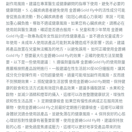
副作用風險。建議在專業醫生或健康顧問的指導下使用，避免不必要的
健康問題。 5. 心臟疾病患者避免使用 金蒼蠅Gold Fly中的活性成分可能
會促進血液流動，對心臟疾病患者（如冠心病或心力衰竭）來說，可能
加重心臟負擔，導致不適或健康風險。如果您有心臟疾病史，請務必在
使用前與醫生溝通，確認是否適合服用。 6. 兒童和青少年禁用 金蒼蠅
Gold Fly是一款專為成年女性設計的性健康產品，並不適合兒童或青少
年使用。未成年人使用該產品可能對其身體造成不良影響。因此，建議
將產品放置在兒童無法觸及的地方，以避免誤用。 如何正確使用金蒼蠅
Gold Fly？ 想要最大化金蒼蠅Gold Fly的效果，正確的使用方法至關重
要。以下是一些使用建議： 1. 遵循劑量指導 金蒼蠅Gold Fly的使用劑量
應嚴格按照產品說明進行。一般建議在性生活前30至60分鐘服用，讓其
成分充分發揮作用。切勿超量使用，過量可能增加副作用風險，反而達
不到預期效果。 2. 搭配健康生活習慣 使用金蒼蠅Gold Fly期間，保持健
康的飲食和生活方式能有效提升產品效果。建議多攝取蔬菜、水果和全
穀物，並減少酒精和煙草的攝入，這樣可以改善整體健康狀況，增強性
欲和性生活品質。 3. 定期健康檢查 如果您有慢性疾病或正在服用其他
藥物，使用金蒼蠅Gold Fly之前最好定期進行健康檢查。這樣可以確保
身體狀況適合使用該產品，並避免潛在的健康風險。 4. 保持良好的心態
心理狀態對性健康有著重要影響。使用金蒼蠅Gold Fly時，建議保持放
鬆的心態，避免過度焦慮或壓力，這樣可以更好地享受產品帶來的效