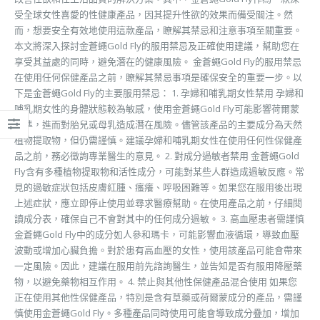
受全球女性喜愛的性健康產品，因其提升性欲的效果而備受關注。然
而，想要安全有效地使用這款產品，瞭解其禁忌和注意事項至關重要。
本文將深入探討金蒼蠅Gold Fly的服用禁忌及正確使用建議，幫助您在
享受其益處的同時，避免潛在的健康風險。 金蒼蠅Gold Fly的服用禁忌
在使用任何保健產品之前，瞭解其禁忌事項是確保安全的重要一步。以
下是金蒼蠅Gold Fly的主要服用禁忌： 1. 孕婦和哺乳期女性禁用 孕婦和
哺乳期女性的身體狀態較為敏感，使用金蒼蠅Gold Fly可能影響荷爾蒙
水準，進而對胎兒或母乳造成潛在風險。儘管該產品的主要成分為天然
植物提取物，但仍需謹慎。建議孕婦和哺乳期女性在使用任何性保健產
品之前，務必徵詢專業醫生的意見。 2. 對成分過敏者禁用 金蒼蠅Gold
Fly含有多種植物提取物和活性成分，可能對某些人群造成過敏反應。常
見的過敏症狀包括皮膚紅腫、瘙癢、呼吸困難等。如果您在服用後出現
上述症狀，應立即停止使用並尋求醫療幫助。在使用產品之前，仔細閱
讀成分表，確保自己不會對其中的任何成分過敏。 3. 高血壓患者需謹慎
金蒼蠅Gold Fly中的成分如人參和瑪卡，可能影響血液循環，導致血壓
波動或增加心臟負擔。對於患有高血壓的女性，使用該產品可能會帶來
一定風險。因此，建議在服用前先諮詢醫生，並告知是否有服用降壓藥
物，以避免藥物相互作用。 4. 禁止與其他性保健產品混合使用 如果您
正在使用其他性保健產品，特別是含有草藥或荷爾蒙成分的產品，需謹
慎使用金蒼蠅Gold Fly。多種產品同時使用可能會導致成分疊加，增加