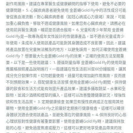
副作用風險。建議在專業醫生或健康顧問的指導下使用，避免不必要的
健康問題。 5. 心臟疾病患者避免使用 金蒼蠅Gold Fly中的活性成分可能
會促進血液流動，對心臟疾病患者（如冠心病或心力衰竭）來說，可能
加重心臟負擔，導致不適或健康風險。如果您有心臟疾病史，請務必在
使用前與醫生溝通，確認是否適合服用。 6. 兒童和青少年禁用 金蒼蠅
Gold Fly是一款專為成年女性設計的性健康產品，並不適合兒童或青少
年使用。未成年人使用該產品可能對其身體造成不良影響。因此，建議
將產品放置在兒童無法觸及的地方，以避免誤用。 如何正確使用金蒼蠅
Gold Fly？ 想要最大化金蒼蠅Gold Fly的效果，正確的使用方法至關重
要。以下是一些使用建議： 1. 遵循劑量指導 金蒼蠅Gold Fly的使用劑量
應嚴格按照產品說明進行。一般建議在性生活前30至60分鐘服用，讓其
成分充分發揮作用。切勿超量使用，過量可能增加副作用風險，反而達
不到預期效果。 2. 搭配健康生活習慣 使用金蒼蠅Gold Fly期間，保持健
康的飲食和生活方式能有效提升產品效果。建議多攝取蔬菜、水果和全
穀物，並減少酒精和煙草的攝入，這樣可以改善整體健康狀況，增強性
欲和性生活品質。 3. 定期健康檢查 如果您有慢性疾病或正在服用其他
藥物，使用金蒼蠅Gold Fly之前最好定期進行健康檢查。這樣可以確保
身體狀況適合使用該產品，並避免潛在的健康風險。 4. 保持良好的心態
心理狀態對性健康有著重要影響。使用金蒼蠅Gold Fly時，建議保持放
鬆的心態，避免過度焦慮或壓力，這樣可以更好地享受產品帶來的效