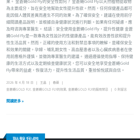
果。 金蒼蠅Gold Fly的安全性如何？ 金蒼蠅Gold Fly以天然植物提取物
為主要成分，旨在安全地幫助女性提升性欲。然而，任何保健產品都可
能因個人體質差異而產生不同的效果。為了確保安全，建議在使用前仔
細閱讀產品說明，並根據自身健康狀況進行判斷。如果有任何疑慮，應
及時咨詢專業醫生。 結語：安全使用金蒼蠅Gold Fly，提升性健康 金蒼
蠅Gold Fly是一款專為女性設計的性健康產品，能有效改善性欲和提升
性生活品質。然而，正確的使用方法和對禁忌事項的瞭解，是確保安全
和效果的關鍵。孕婦、哺乳期女性、高血壓患者以及心臟疾病患者在使
用前應格外謹慎，並徵詢專業醫生的建議。 通過遵循使用指導、保持健
康的生活方式以及定期檢查健康狀況，您可以安全地享受金蒼蠅Gold
Fly帶來的益處，恢復活力，提升性生活品質，重拾愉悅感與自信。
2026 年 4 月 18 日
王晶
春藥
金蒼蠅GOLD FLY
,
金蒼蠅GOLD FLY的效果
,
金蒼蠅GOLD FLY的服用禁忌
0 則留言
閱讀更多 »
聯繫我們