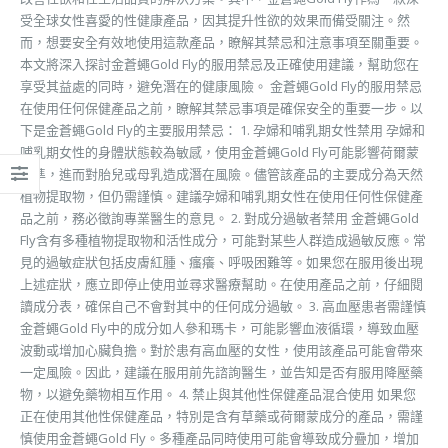
受全球女性喜愛的性健康產品，因其提升性欲的效果而備受關注。然
而，想要安全有效地使用這款產品，瞭解其禁忌和注意事項至關重要。
本文將深入探討金蒼蠅Gold Fly的服用禁忌及正確使用建議，幫助您在
享受其益處的同時，避免潛在的健康風險。 金蒼蠅Gold Fly的服用禁忌
在使用任何保健產品之前，瞭解其禁忌事項是確保安全的重要一步。以
下是金蒼蠅Gold Fly的主要服用禁忌： 1. 孕婦和哺乳期女性禁用 孕婦和
哺乳期女性的身體狀態較為敏感，使用金蒼蠅Gold Fly可能影響荷爾蒙
水準，進而對胎兒或母乳造成潛在風險。儘管該產品的主要成分為天然
植物提取物，但仍需謹慎。建議孕婦和哺乳期女性在使用任何性保健產
品之前，務必徵詢專業醫生的意見。 2. 對成分過敏者禁用 金蒼蠅Gold
Fly含有多種植物提取物和活性成分，可能對某些人群造成過敏反應。常
見的過敏症狀包括皮膚紅腫、瘙癢、呼吸困難等。如果您在服用後出現
上述症狀，應立即停止使用並尋求醫療幫助。在使用產品之前，仔細閱
讀成分表，確保自己不會對其中的任何成分過敏。 3. 高血壓患者需謹慎
金蒼蠅Gold Fly中的成分如人參和瑪卡，可能影響血液循環，導致血壓
波動或增加心臟負擔。對於患有高血壓的女性，使用該產品可能會帶來
一定風險。因此，建議在服用前先諮詢醫生，並告知是否有服用降壓藥
物，以避免藥物相互作用。 4. 禁止與其他性保健產品混合使用 如果您
正在使用其他性保健產品，特別是含有草藥或荷爾蒙成分的產品，需謹
慎使用金蒼蠅Gold Fly。多種產品同時使用可能會導致成分疊加，增加