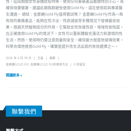
性。這段期間女性身體狀態特殊，使用任何春藥產品都需特別小心。為
確保母嬰健康，建議此類族群避免使用Gold Fly，或在使用前與專業醫
生溝通。 總結：金蒼蠅Gold Fly值得嘗試嗎？ 金蒼蠅Gold Fly作為一款
有效的春藥產品，能夠在性冷淡、性欲減退等多種情況下發揮最佳效
果。透過天然植物成分的作用，它幫助女性恢復性欲，增強性愉悅感。
在正確使用Gold Fly的情況下，女性可以重新體驗充滿活力和激情的性
生活。然而，使用時仍需注意劑量和安全，確保最大程度地發揮效果。
科學合理地使用Gold Fly，確實是提升性生活品質的有效選擇之一。
2026 年 4 月 18 日
王晶
春藥
金蒼蠅GOLD FLY
,
金蒼蠅GOLD FLY的使用方法
0 則留言
閱讀更多 »
聯繫我們
聯繫方式