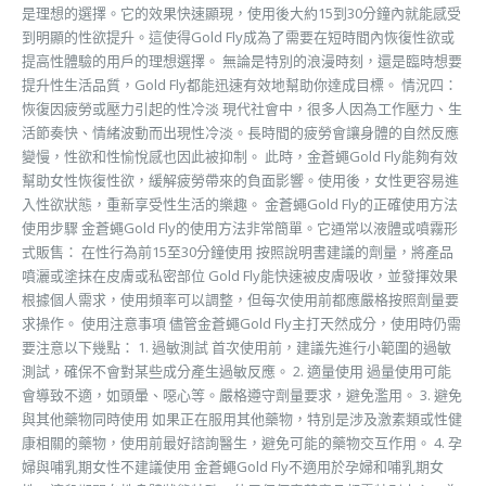
是理想的選擇。它的效果快速顯現，使用後大約15到30分鐘內就能感受
到明顯的性欲提升。這使得Gold Fly成為了需要在短時間內恢復性欲或
提高性體驗的用戶的理想選擇。 無論是特別的浪漫時刻，還是臨時想要
提升性生活品質，Gold Fly都能迅速有效地幫助你達成目標。 情況四：
恢復因疲勞或壓力引起的性冷淡 現代社會中，很多人因為工作壓力、生
活節奏快、情緒波動而出現性冷淡。長時間的疲勞會讓身體的自然反應
變慢，性欲和性愉悅感也因此被抑制。 此時，金蒼蠅Gold Fly能夠有效
幫助女性恢復性欲，緩解疲勞帶來的負面影響。使用後，女性更容易進
入性欲狀態，重新享受性生活的樂趣。 金蒼蠅Gold Fly的正確使用方法
使用步驟 金蒼蠅Gold Fly的使用方法非常簡單。它通常以液體或噴霧形
式販售： 在性行為前15至30分鐘使用 按照說明書建議的劑量，將產品
噴灑或塗抹在皮膚或私密部位 Gold Fly能快速被皮膚吸收，並發揮效果
根據個人需求，使用頻率可以調整，但每次使用前都應嚴格按照劑量要
求操作。 使用注意事項 儘管金蒼蠅Gold Fly主打天然成分，使用時仍需
要注意以下幾點： 1. 過敏測試 首次使用前，建議先進行小範圍的過敏
測試，確保不會對某些成分產生過敏反應。 2. 適量使用 過量使用可能
會導致不適，如頭暈、噁心等。嚴格遵守劑量要求，避免濫用。 3. 避免
與其他藥物同時使用 如果正在服用其他藥物，特別是涉及激素類或性健
康相關的藥物，使用前最好諮詢醫生，避免可能的藥物交互作用。 4. 孕
婦與哺乳期女性不建議使用 金蒼蠅Gold Fly不適用於孕婦和哺乳期女