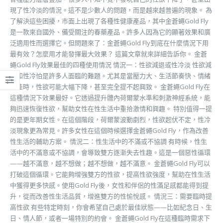
現了性冷淡的情況。這不是少數人的問題，而是越來越普遍的現象。 為
了解決這些困擾，市面上出現了各種性健康產品，其中金蒼蠅Gold Fly
是一款來自國外、備受關注的春藥產品。許多人因為它的顯著效果和廣
泛適用性而選擇它。但問題來了：金蒼蠅Gold Fly到底在什麼情況下用
最有效？怎麼用才能發揮最大效果？ 這篇文章就來詳細告訴你。 金蒼
蠅Gold Fly效果最佳的四種使用情況 情況一：性欲減退或性冷淡 性欲減
退和性冷怕是許多人面臨的難題。尤其是當壓力大、生活節奏快、情緒
不佳時，性欲可能大幅下降，甚至完全提不起興致。 金蒼蠅Gold Fly在
這種情況下效果最好。它透過提升體內荷爾蒙水準和刺激神經系統，能
夠迅速恢復性欲，幫助女性在性生活中重拾激情和興趣。 特別值得一提
的是更年期女性。在這個階段，荷爾蒙波動劇烈，性欲起伏不定，性冷
淡現象更為常見。許多女性在這個時候選擇金蒼蠅Gold Fly，作為改善
性生活的輔助方案。 情況二：性生活中的不滿或不協調 有時候，性生
活中的不滿意或不協調，會導致雙方逐漸失去性趣。這是一個惡性循環
——越不滿意，越不想做；越不想做，越不滿意。 金蒼蠅Gold Fly可以
打破這個循環。它能夠增強雙方的性欲，提高性欲強度，幫助在性生活
中獲得更多快感。使用Gold Fly後，女性和伴侶的性滿足感都能得到提
升，從而改善性生活品質，增進雙方的性愉悅感。 情況三：需要臨時提
高性欲 有些特定時刻，你會希望自己處於最佳狀態——比如紀念日、生
日、情人節，或者一場特別的約會。 金蒼蠅Gold Fly在這種臨時需求下