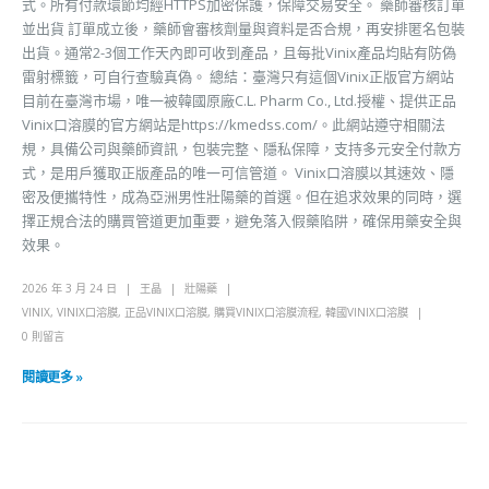
式。所有付款環節均經HTTPS加密保護，保障交易安全。 藥師審核訂單
並出貨 訂單成立後，藥師會審核劑量與資料是否合規，再安排匿名包裝
出貨。通常2-3個工作天內即可收到產品，且每批Vinix產品均貼有防偽
雷射標籤，可自行查驗真偽。 總結：臺灣只有這個Vinix正版官方網站
目前在臺灣市場，唯一被韓國原廠C.L. Pharm Co., Ltd.授權、提供正品
Vinix口溶膜的官方網站是https://kmedss.com/。此網站遵守相關法
規，具備公司與藥師資訊，包裝完整、隱私保障，支持多元安全付款方
式，是用戶獲取正版產品的唯一可信管道。 Vinix口溶膜以其速效、隱
密及便攜特性，成為亞洲男性壯陽藥的首選。但在追求效果的同時，選
擇正規合法的購買管道更加重要，避免落入假藥陷阱，確保用藥安全與
效果。
2026 年 3 月 24 日
王晶
壯陽藥
VINIX
,
VINIX口溶膜
,
正品VINIX口溶膜
,
購買VINIX口溶膜流程
,
韓國VINIX口溶膜
0 則留言
閱讀更多 »