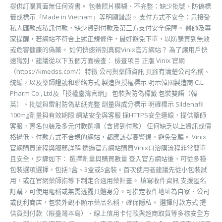
提供訂購頁面無任何背書。 包裝照片模糊、不完整：缺少批號、防偽標
籤或標示「Made in Vietnam」等明顯錯誤。 支付方式不安全：只接受
私人匯款或私訊付款，缺少貨到付款及第三方支付安全保障。 醫師及專
家提醒，若網站不符合上述正規條件，最好避免下單，以防購買到無效
或危害健康的偽藥。 如何快速辨別真假Vinix官方網站？ 為了讓用戶快
速識別，建議從以下五個方面檢查： 檢查項目 正版 Vinix 官網
（https://kmedss.com/）特徵 公司與藥師資訊 頁腳有清楚公司名稱、
統編，以及藥師證號和聯絡方式 製造與授權標示 明示韓國製造商 C.L.
Pharm Co., Ltd及「授權臺灣官網」 包裝與防偽標籤 包裝雙語（韓
英）、批號與雷射防偽貼紙完整 劑量與成分標示 明確標示 Sildenafil
100mg劑量與有效期限 網站安全與客服 採HTTPS安全連線，提供藥師
客服，匿名包裝及多元付款選項（含貨到付款） 任何缺乏以上資訊或價
格過低、付款方式不合規的網站，都應該提高警惕，避免受騙。 Vinix
官網購買流程與服務詳解 透過官方網站購買Vinix口溶膜流程非常簡單
且安全，步驟如下： 選擇劑量與購買數量 登入官方網站後，可從多種
包裝選項選擇，包括1盒、3盒或5盒裝。首次使用者建議先從小包裝試
用，或在官網藥師指導下制定合適用藥計畫。 填寫收件資訊 支援匿名
訂購，可使用暱稱或無需透露具體身分。可指定收件地址為自家、公司
或便利商店，包裝外觀不顯示藥品名稱，確保隱私。 選擇付款方式 提
供貨到付款（限臺灣本島）、線上信用卡付款與超商取貨等多樣安全方