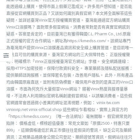
能透過線上購買，使得市面上假藥氾濫成災。許多用戶想知道，是否能
直接從官網購買到正品？又該如何識別真假官網？本文將全面解答這些
疑問，並詳述臺灣Vinix官方授權購買管道。 臺灣能通過官方網站購買
Vinix口溶膜嗎？ 面對眾多假冒網站，消費者常對是否有真實官網感到
疑惑。答案是肯定的，目前臺灣已有獲得韓國C.L. Pharm Co., Ltd.原廠
正式授權的官方合作網站，網址為https://kmedss.com/。該網站專門
為臺灣用戶提供Vinix口溶膜產品資訊和安全線上購買管道，是目前唯一
合法且可信的購買來源。 臺灣官方網站的三大保障特色： 正版授權聲
明：明確標示「Vinix正版授權臺灣官方網站」字樣。 安全網路連線：
採用HTTPS加密技術，保障付款資料安全。 專業藥師及隱私配送服務：
提供藥師諮詢服務，並保障匿名包裝，改善用戶隱私。 此外，所有產品
均由韓國原廠直送，並附有防偽標籤，確保用戶收到的是真正的Vinix口
溶膜。 市面為何充斥大量假冒Vinix網站？ 隨著Vinix熱度與搜尋量暴
增，不法商人利用類似官網名稱創建假冒網站，以誘騙消費者。這些假
官網通常會透過微小差異的網址混淆視聽，例如： vinix-tw.com
vinixvip.net vinix-official.shop 這些網址乍看相似，實際上與官方的
「https://kmedss.com/」（唯一合法網址）毫無關聯。 假官網常見的
陷阱： 價格虛低，標榜超值優惠：常見文案如「原價2500，特惠只要
899」，這類價格遠低於真正市價往往是假貨的警訊。 缺乏公司及藥師
資訊：正規藥品通路會公開公司登記、藥師證號等資訊，假網站往往只