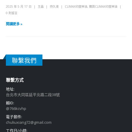
2025 年 5 月 17 日
王晶
持久液
CLIMAX印度神油
,
購買CLIMAX印度神油
0 則留言
閱讀更多 »
聯繫我們
聯繫方式
地址:
台北市大同區延平北路二段38號
賴ID:
@766kcvhp
電子郵件:
chuliuxiang72@gmail.com
工作日/小時: