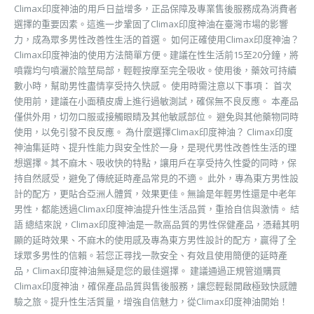
Climax印度神油的用戶日益增多，正品保障及專業售後服務成為消費者
選擇的重要因素。這進一步鞏固了Climax印度神油在臺灣市場的影響
力，成為眾多男性改善性生活的首選。 如何正確使用Climax印度神油？
Climax印度神油的使用方法簡單方便。建議在性生活前15至20分鐘，將
噴霧均勻噴灑於陰莖局部，輕輕按摩至完全吸收。使用後，藥效可持續
數小時，幫助男性盡情享受持久快感。 使用時需注意以下事項： 首次
使用前，建議在小面積皮膚上進行過敏測試，確保無不良反應。 本產品
僅供外用，切勿口服或接觸眼睛及其他敏感部位。 避免與其他藥物同時
使用，以免引發不良反應。 為什麼選擇Climax印度神油？ Climax印度
神油集延時、提升性能力與安全性於一身，是現代男性改善性生活的理
想選擇。其不麻木、吸收快的特點，讓用戶在享受持久性愛的同時，保
持自然感受，避免了傳統延時產品常見的不適。 此外，專為東方男性設
計的配方，更貼合亞洲人體質，效果更佳。無論是年輕男性還是中老年
男性，都能透過Climax印度神油提升性生活品質，重拾自信與激情。 結
語 總結來說，Climax印度神油是一款高品質的男性保健產品，憑藉其明
顯的延時效果、不麻木的使用感及專為東方男性設計的配方，贏得了全
球眾多男性的信賴。若您正尋找一款安全、有效且使用簡便的延時產
品，Climax印度神油無疑是您的最佳選擇。 建議通過正規管道購買
Climax印度神油，確保產品品質與售後服務，讓您輕鬆開啟極致快感體
驗之旅。提升性生活質量，增強自信魅力，從Climax印度神油開始！