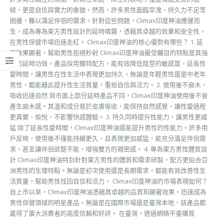
樑，更是自信與實力的象徵。然而，許多男性面臨早洩、持久力不足等
困擾，難以滿足伴侶的需求。針對這些問題，Climax印度神油應運而
生，成為專為東方男性設計的延時噴霧，憑藉其卓越的效果和安全性，
在男性保健市場迅速走紅。 Climax印度神油的核心優勢有哪些？ 1. 延
時效果顯著，幫助男性拒絕秒射 Climax印度神油最受矚目的特點是其強
大的延時功效。產品採用獨特配方，能有效降低陰莖的敏感度，延長性
愛時間，讓男性在性生活中表現更加持久。無論是年輕男性還是中老年
男性，都能藉此提升性生活質量，重拾自信與活力。 2. 使用後不麻木，
吸收迅速自然 與市面上部分延時產品不同，Climax印度神油使用後不會
產生麻木感。其溫和成分易於皮膚吸收，能保持自然感覺，讓性愛過程
更真實、愉悅，不影響快感體驗。 3. 持久同時提升性能力，讓男性更威
猛 除了延長性愛時間，Climax印度神油還能提升男性的性能力。許多用
戶反映，使用後不僅能持續更久，且表現更加威猛，能充分滿足伴侶需
求，甚至讓伴侶欲罷不能，增強雙方的親密感。 4. 專為東方男性體質設
計 Climax印度神油特別針對東方男性的體質和需求研製，配方更貼合亞
洲男性的生理特點。無論是初次使用還是長期需求，都能有效改善性生
活質量，幫助男性找回自信和活力。 Climax印度神油的市場表現如何？
自上市以來，Climax印度神油憑藉其卓越的品質和顯著效果，迅速成為
男性保健領域的明星產品。無論是在國際市場還是臺灣本地，該產品都
贏得了廣大消費者的高度信賴和好評。 在臺灣，透過網絡平臺購買