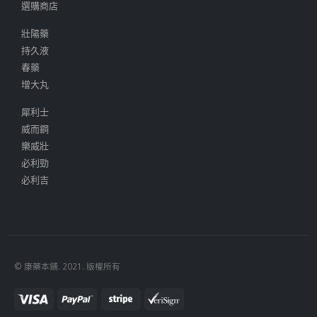
選購商店
壯陽藥
持久液
春藥
增大丸
犀利士
威而鋼
樂威壯
必利勁
必利吉
© 康藥本鋪. 2021. 版權所有