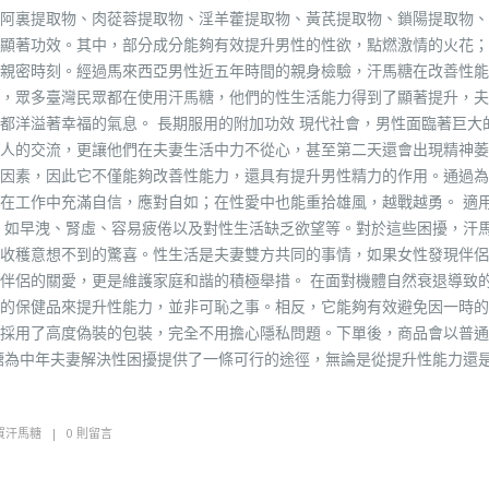
阿裏提取物、肉蓯蓉提取物、淫羊藿提取物、黃芪提取物、鎖陽提取物、
顯著功效。其中，部分成分能夠有效提升男性的性欲，點燃激情的火花；
親密時刻。經過馬來西亞男性近五年時間的親身檢驗，汗馬糖在改善性能
，眾多臺灣民眾都在使用汗馬糖，他們的性生活能力得到了顯著提升，夫
都洋溢著幸福的氣息。 長期服用的附加功效 現代社會，男性面臨著巨大
人的交流，更讓他們在夫妻生活中力不從心，甚至第二天還會出現精神萎
因素，因此它不僅能夠改善性能力，還具有提升男性精力的作用。通過為
在工作中充滿自信，應對自如；在性愛中也能重拾雄風，越戰越勇。 適
，如早洩、腎虛、容易疲倦以及對性生活缺乏欲望等。對於這些困擾，汗
收穫意想不到的驚喜。性生活是夫妻雙方共同的事情，如果女性發現伴侶
伴侶的關愛，更是維護家庭和諧的積極舉措。 在面對機體自然衰退導致
的保健品來提升性能力，並非可恥之事。相反，它能夠有效避免因一時的
採用了高度偽裝的包裝，完全不用擔心隱私問題。下單後，商品會以普通
糖為中年夫妻解決性困擾提供了一條可行的途徑，無論是從提升性能力還
買汗馬糖
0 則留言