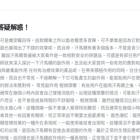
答疑解惑！
可是備受矚目呀。這款糖果之所以能收穫眾多青睞，可不單單是因為它對
面也展現出了不錯的效果呢。而且呀，汗馬糖有著多個版本，不管是青少
 雖說汗馬糖普遍被大家看作是一款相對安全的保健品，可還是有部分用
師就來深入探討一下汗馬糖的副作用，並且給大家提供一些有效的應對和
微與嚴重副作用 任何有治療效果的產品呢，在帶來積極作用的同時，往往
微，而且也不常見，不過瞭解一下它可能產生的副作用，能幫助用戶在使
的辦法來應對呀。 常見副作用 輕微頭暈：有些用戶在服用汗馬糖之後，
通常在幾個小時內就會自己慢慢消退的。出現這種頭暈的情況，可能和汗
戶而言，並不會造成長時間的不舒服哦。 輕微頭痛：雖然這種情況比較
別太擔心呀，這種頭痛一般不會讓人覺得特別難受，而且通常在幾個小時
者其他一些因素有關呢，但正常來說不需要太過憂慮哦。 面色潮紅：服
糖發揮效果的一種外在表現呢，一般使用後就會出現啦。這種情況不會讓
紅的出現，是因為汗馬糖有促進血液迴圈的作用，屬於正常的生理反應呢
快哦。這同樣也是汗馬糖起作用的一種表現啦，正常情況下並不會引發不