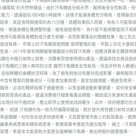
 根據專家的建議，汗馬糖的服用頻率一般為每隔三到五天服用一粒。每
“大補陽氣”的天然保健品。由於汗馬糖成分純天然，服用後安全性較高，但
性能力，建議提前3到4個小時服用，這樣才能讓身體充分吸收，發揮最佳
起來，其延長時間通常約為15分鐘，具體效果因人而異。有些人可能吸
始，根據身體反應調整劑量，避免過度使用。 為什麼不能頻繁服用汗馬糖
使用可能導致身體對成分產生依賴，反而影響產品的整體效果。每三到五
造成負擔。 市場上的汗馬糖真假問題 值得警惕的是，市面上存在大量假
危害。2019年曾有相關報導揭露部分假冒汗馬糖，提醒消費者在購買時
馬糖在中國已被禁止銷售，消費者若想使用類似產品，建議尋找合規且經
用汗馬糖的三類人需特別注意 雖然汗馬糖安全性較高，但並非所有人都適
：這些群體的身體狀況特殊，為了避免對胎兒和嬰兒造成影響，嚴禁服用
中含有豐富的營養成分，可能會加重病情，甚至加速病變，應避免使用。
服用，必須在醫師指導下適量使用，以免血糖波動影響健康。 如何安全
購買假冒偽劣產品。建議消費者仔細查看產品標籤，確認成分來源和生產
若出現任何不適症狀，應立即停止使用並諮詢醫生。此外，保持健康的生
果。 結語 汗馬糖作為一款天然補陽保健品，對於提升男性體力和性功能
率是關鍵，切勿盲目追求快速效果。尤其要警惕市面上的假冒產品，選擇
嚴重疾病患者和糖尿病患者，更需慎重考慮是否適合服用。 總之，汗馬
習慣。希望本文能幫助大家更全面瞭解汗馬糖，做出明智的健康選擇。