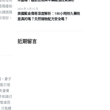
沒有任何
善陽痿和
2026 年 5 月 31 日
以通過我
美國藍金偉哥深度解析：180小時持久藥效
非常好。
是真的嗎？天然植物配方安全嗎？
近期留言
溝。妻子
能引發
夫妻重
不和諧已
腎虛而
 汗馬糖