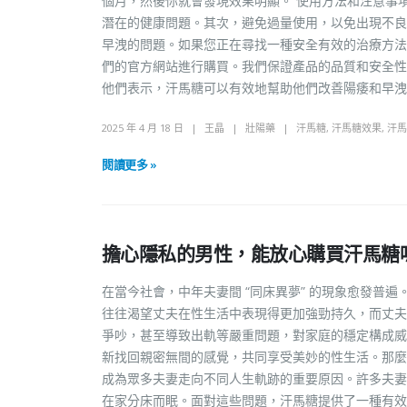
個月，然後你就會發現效果明顯。 使用方法和注意事
潛在的健康問題。其次，避免過量使用，以免出現不良
早洩的問題。如果您正在尋找一種安全有效的治療方法
們的官方網站進行購買。我們保證產品的品質和安全性
他們表示，汗馬糖可以有效地幫助他們改善陽痿和早洩
2025 年 4 月 18 日
王晶
壯陽藥
汗馬糖
,
汗馬糖效果
,
汗馬
閱讀更多 »
擔心隱私的男性，能放心購買汗馬糖
在當今社會，中年夫妻間 “同床異夢” 的現象愈發普
往往渴望丈夫在性生活中表現得更加強勁持久，而丈夫
爭吵，甚至導致出軌等嚴重問題，對家庭的穩定構成威
新找回親密無間的感覺，共同享受美妙的性生活。那麼
成為眾多夫妻走向不同人生軌跡的重要原因。許多夫妻
在家分床而眠。面對這些問題，汗馬糖提供了一種有效