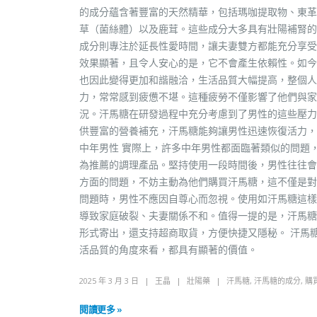
的成分蘊含著豐富的天然精華，包括瑪咖提取物、東革
草（菌絲體）以及鹿茸。這些成分大多具有壯陽補腎的
成分則專注於延長性愛時間，讓夫妻雙方都能充分享受
效果顯著，且令人安心的是，它不會產生依賴性。如今
也因此變得更加和諧融洽，生活品質大幅提高，整個人
力，常常感到疲憊不堪。這種疲勞不僅影響了他們與家
況。汗馬糖在研發過程中充分考慮到了男性的這些壓力
供豐富的營養補充，汗馬糖能夠讓男性迅速恢復活力，
中年男性 實際上，許多中年男性都面臨著類似的問題
為推薦的調理產品。堅持使用一段時間後，男性往往會
方面的問題，不妨主動為他們購買汗馬糖，這不僅是對
問題時，男性不應因自尊心而忽視。使用如汗馬糖這樣
導致家庭破裂、夫妻關係不和。值得一提的是，汗馬糖
形式寄出，還支持超商取貨，方便快捷又隱秘。 汗馬
活品質的角度來看，都具有顯著的價值。
2025 年 3 月 3 日
王晶
壯陽藥
汗馬糖
,
汗馬糖的成分
,
購
閱讀更多 »