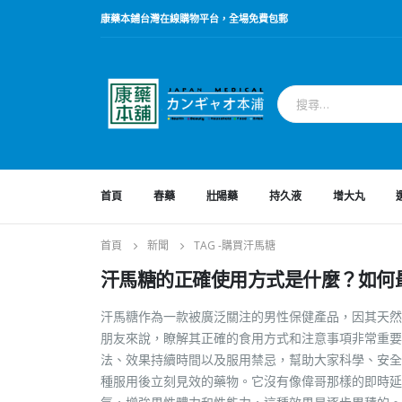
康藥本鋪台灣在線購物平台，全場免費包郵
首頁
春藥
壯陽藥
持久液
增大丸
首頁
新聞
TAG -
購買汗馬糖
汗馬糖的正確使用方式是什麼？如何
汗馬糖作為一款被廣泛關注的男性保健產品，因其天然
朋友來說，瞭解其正確的食用方式和注意事項非常重要
法、效果持續時間以及服用禁忌，幫助大家科學、安全
種服用後立刻見效的藥物。它沒有像偉哥那樣的即時延