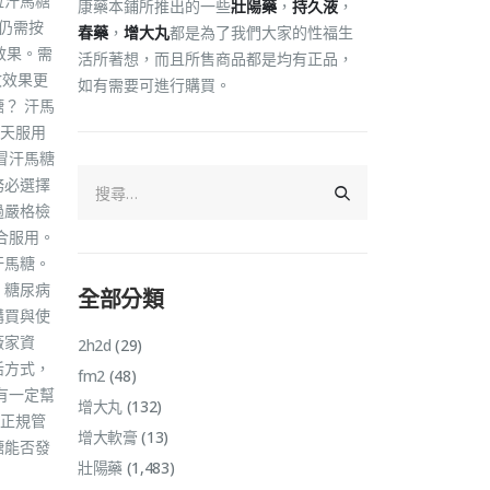
粒汗馬糖
康藥本鋪所推出的一些
壯陽藥
，
持久液
，
仍需按
春藥
，
增大丸
都是為了我們大家的性福生
效果。需
活所著想，而且所售商品都是均有正品，
收效果更
如有需要可進行購買。
？ 汗馬
天服用
冒汗馬糖
務必選擇
過嚴格檢
合服用。
汗馬糖。
 糖尿病
全部分類
購買與使
廠家資
2h2d
(29)
活方式，
fm2
(48)
有一定幫
增大丸
(132)
正規管
增大軟膏
(13)
糖能否發
壯陽藥
(1,483)