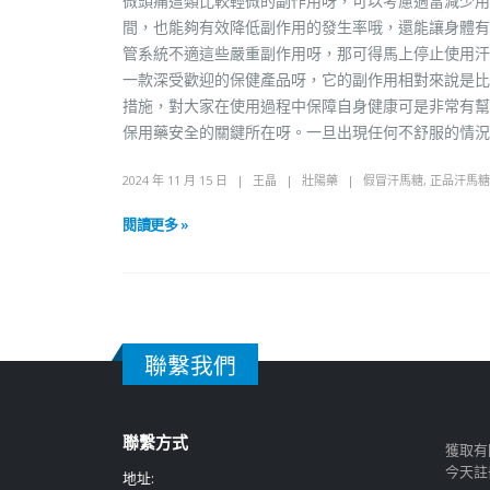
微頭痛這類比較輕微的副作用呀，可以考慮適當減少用
間，也能夠有效降低副作用的發生率哦，還能讓身體有
管系統不適這些嚴重副作用呀，那可得馬上停止使用汗
一款深受歡迎的保健產品呀，它的副作用相對來說是比
措施，對大家在使用過程中保障自身健康可是非常有幫
保用藥安全的關鍵所在呀。一旦出現任何不舒服的情況
2024 年 11 月 15 日
王晶
壯陽藥
假冒汗馬糖
,
正品汗馬糖
閱讀更多 »
聯繫我們
聯繫方式
獲取有
今天註
地址: