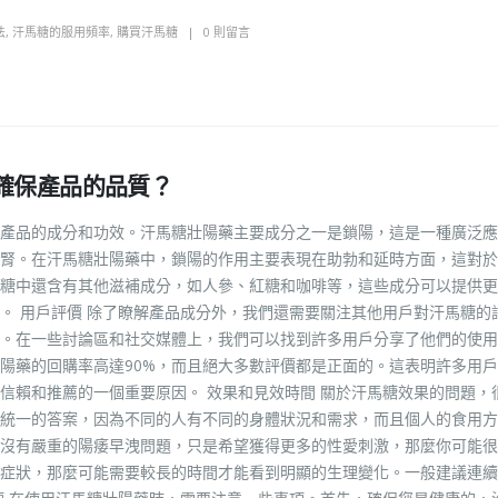
法
,
汗馬糖的服用頻率
,
購買汗馬糖
0 則留言
確保產品的品質？
產品的成分和功效。汗馬糖壯陽藥主要成分之一是鎖陽，這是一種廣泛應
腎。在汗馬糖壯陽藥中，鎖陽的作用主要表現在助勃和延時方面，這對於
糖中還含有其他滋補成分，如人參、紅糖和咖啡等，這些成分可以提供更
。 用戶評價 除了瞭解產品成分外，我們還需要關注其他用戶對汗馬糖的
。在一些討論區和社交媒體上，我們可以找到許多用戶分享了他們的使用
陽藥的回購率高達90%，而且絕大多數評價都是正面的。這表明許多用
信賴和推薦的一個重要原因。 效果和見效時間 關於汗馬糖效果的問題，
統一的答案，因為不同的人有不同的身體狀況和需求，而且個人的食用方
沒有嚴重的陽痿早洩問題，只是希望獲得更多的性愛刺激，那麼你可能很
症狀，那麼可能需要較長的時間才能看到明顯的生理變化。一般建議連續