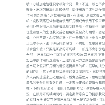
哦。心跳加速這種現象相對少見一些，不過一般也不會
輕微，出現的概率也比較低哦。即便出現了這些副作用
作用 劇烈頭痛：少數用戶回饋，在使用汗馬糖之後出
呢。劇烈頭痛通常和過度使用汗馬糖或者使用了假冒產
分用戶在服用汗馬糖後會感覺到眩暈哦，這種副作用雖
往往和個人的生理狀況或者服用劑量過高有關聯，要是
悸、心律不齊、心慌等症狀，在一些用戶身上也會出現
旦出現不適，那可得及時處理呀，不然很可能會影響到
才會發生哦。只要是正品的汗馬糖，一般是不會引發這
全哦。 汗馬糖副作用發生的原因與預防 常見原因 
加出現副作用的風險哦。正確的使用方法應該是嚴格遵
前市場上假冒汗馬糖的情況還挺嚴重的呢，假藥的成分
的副作用，甚至還會導致嚴重的健康問題哦。 預防措
業人員的建議來正確服用哦，避免過量使用，嚴格遵循
產品的安全性和有效性呀，一定要從正規的管道去購買
啦。 保持充足水分：服用汗馬糖的時候，建議多喝水
況：在服用汗馬糖期間呀，要定期留意自己的健康狀況
的應對方法 要是在服用汗馬糖之後出現了副作用，那