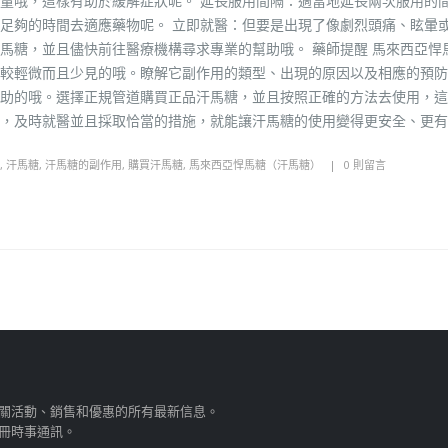
量哦，這樣有助於緩解症狀呢。 延長服用間隔：適當地延長兩次服用的
足夠的時間去適應藥物呢。 立即就醫：但要是出現了像劇烈頭痛、眩暈
馬糖，並且儘快前往醫療機構尋求專業的幫助哦。 藥師提醒 馬來西亞悍
較輕微而且少見的哦。瞭解它副作用的類型、出現的原因以及相應的預防
助的哦。選擇正規管道購買正品汗馬糖，並且按照正確的方法去使用，這
，及時就醫並且採取恰當的措施，就能讓汗馬糖的使用變得更安全、更有
,
汗馬糖
,
汗馬糖的副作用
,
購買汗馬糖
,
馬來西亞悍馬糖（汗馬糖）
0 則留言
關活動、銷售和優惠的所有最新信息。
冊時事通訊。