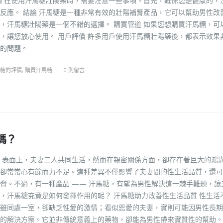
項 在使用汗馬糖壯陽藥時，需要注意一些事項。首先，確保您是健康的，
反應。 結論 汗馬糖是一種非常有效的壯陽補腎產品，它可以幫助男性改
，汗馬糖壯陽藥是一個不錯的選擇。 購買管道 如果您想購買汗馬糖，可
，讓您放心使用。 用戶評價 許多用戶使用汗馬糖壯陽藥後，都表示效果
的問題。
糖的評價
,
購買汗馬糖
0 則留言
嗎？
遍。表面上，夫妻二人共同生活，然而在親密關係方面，卻存在著巨大的鴻
卻常常心有餘而力不足。這種差異不僅影響了夫妻間的性生活品質，還可
脅。不過，有一種產品 —— 汗馬糖，有望為男性解決這一棘手難題，讓
，汗馬糖究竟是如何發揮作用的呢？ 汗馬糖助力改善性生活品質 性生活
雖同處一室，卻缺乏性愛的激情；看似恩愛的夫妻，實則可能因男性長期
的解決方案。它並非傳統意義上的藥物，卻能為男性帶來實質性的幫助。