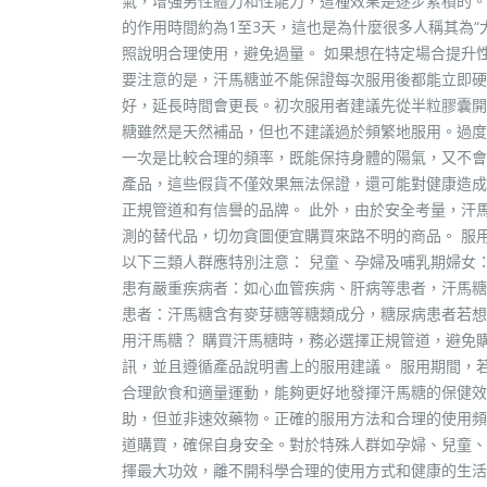
氣，增強男性體力和性能力，這種效果是逐步累積的。
的作用時間約為1至3天，這也是為什麼很多人稱其為
照說明合理使用，避免過量。 如果想在特定場合提升
要注意的是，汗馬糖並不能保證每次服用後都能立即硬
好，延長時間會更長。初次服用者建議先從半粒膠囊開
糖雖然是天然補品，但也不建議過於頻繁地服用。過度
一次是比較合理的頻率，既能保持身體的陽氣，又不會
產品，這些假貨不僅效果無法保證，還可能對健康造成
正規管道和有信譽的品牌。 此外，由於安全考量，汗
測的替代品，切勿貪圖便宜購買來路不明的商品。 服
以下三類人群應特別注意： 兒童、孕婦及哺乳期婦女
患有嚴重疾病者：如心血管疾病、肝病等患者，汗馬糖
患者：汗馬糖含有麥芽糖等糖類成分，糖尿病患者若想
用汗馬糖？ 購買汗馬糖時，務必選擇正規管道，避免
訊，並且遵循產品說明書上的服用建議。 服用期間，
合理飲食和適量運動，能夠更好地發揮汗馬糖的保健效
助，但並非速效藥物。正確的服用方法和合理的使用頻
道購買，確保自身安全。對於特殊人群如孕婦、兒童、
揮最大功效，離不開科學合理的使用方式和健康的生活