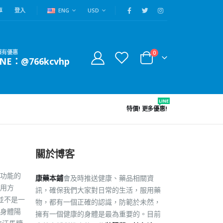
車
登入
ENG
USD
賴有優惠
0
INE：@766kcvhp
LINE
特價!
更多優惠!
關於博客
功能的
康藥本鋪
會及時推送健康、藥品相關資
用方
訊，確保我們大家對日常的生活，服用藥
並不是一
物，都有一個正確的認識，防範於未然，
身體陽
擁有一個健康的身體是最為重要的。目前