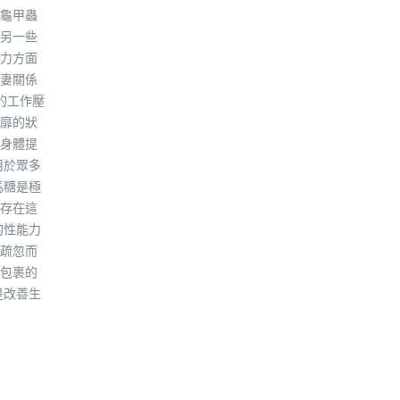
龜甲蟲
另一些
力方面
妻關係
的工作壓
靡的狀
身體提
用於眾多
馬糖是極
存在這
的性能力
疏忽而
包裹的
是改善生