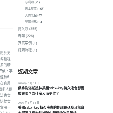
必利勁
(71)
日本藤素
(105)
美國黑金
(49)
英國威馬
(14)
持久液
(355)
春藥
(226)
真實案例
(1)
訂購流程
(1)
用於男
各種程
多的精
評價。事
近期文章
經驗和
戶在食用
2026 年 5 月 31 日
桑拿洗浴前塗抹美國ssbx-key持久液會影響
很多人關
效果嗎？為什麼反而更佳？
法也會
快就會
2026 年 5 月 31 日
食用一
美國ssbx-key持久液真的能超長延時且無麻
木感嗎？緩射技術與中藥精油效果解析