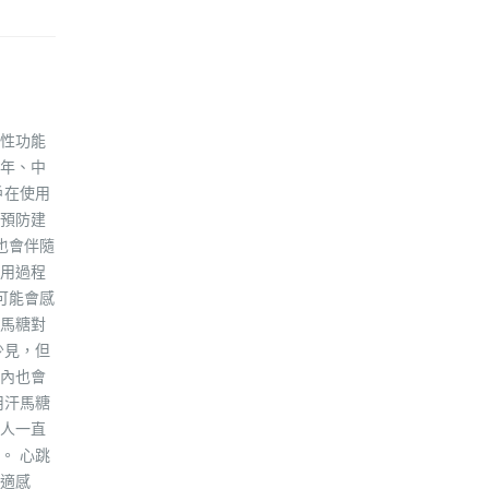
性功能
年、中
戶在使用
預防建
也會伴隨
用過程
可能會感
馬糖對
少見，但
內也會
用汗馬糖
人一直
。 心跳
適感