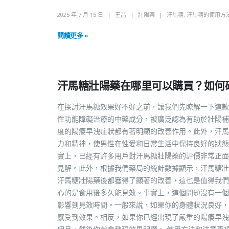
2025 年 7 月 15 日
王晶
壯陽藥
汗馬糖
,
汗馬糖的使用方
閱讀更多 »
汗馬糖壯陽藥在哪里可以購買？如何
在探討汗馬糖效果好不好之前，讓我們先瞭解一下這款
性功能障礙治療的中藥成分，被廣泛認為有助於壯陽補
度的陽痿早洩症狀都有著明顯的改善作用。此外，汗馬
力和精神，使男性在性愛和日常生活中保持良好的狀態
實上，已經有許多用戶對汗馬糖壯陽藥的評價非常正面
見解。此外，根據我們藥局的統計數據顯示，汗馬糖壯
汗馬糖壯陽藥後都獲得了顯著的改善，這也是值得我們
心的是食用後多久能見效。事實上，這個問題沒有一個
影響到見效時間。一般來說，如果你的身體狀況良好，
感受到效果。相反，如果你已經出現了嚴重的陽痿早洩