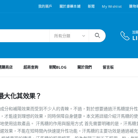
我的賬戶
關於康藥本鋪
新聞
My Wishlist
購物
加
所有分類
L
選購商店
超商查詢
新聞BLOG
關於我們
留言板
最大化其效果？
成分和補陽效果而受到不少人的青睞。不過，對於想要通過汗馬糖提升性
，才能達到理想的效果，同時保障自身健康。本文將詳細介紹汗馬糖的使
地使用這款產品。 汗馬糖的作用與服用方式 首先需要明確的是，汗馬糖
遲效果，不能在短時間內快速提升性功能。汗馬糖的主要功效是通過補充