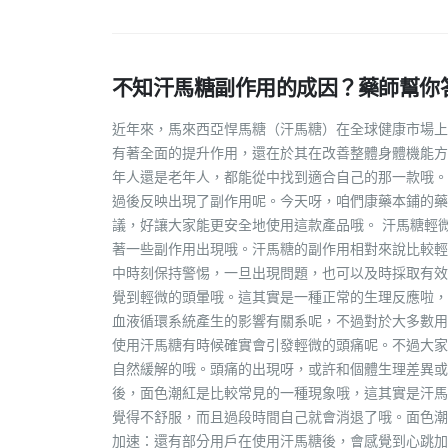
不知汗馬糖副作用的成因？藥師幫你
近年來，馬來西亞悍馬糖（汗馬糖）在全球健康市場上
有著全面的提升作用，還在於其在改善整體身體機能方
年人還是老年人，都能從中找到適合自己的那一款哦。
過後反映出現了副作用呢。今天呀，咱們康藥本鋪的藥
議，好讓大家能更安全地使用這款產品哦。 汗馬糖輕
著一些副作用出現哦。汗馬糖的副作用相對來說比較輕
中時刻保持警惕，一旦出現問題，也可以及時採取有效
覺到輕微的頭暈哦。這其實是一種正常的生理反應啦，
血液循環系統產生的影響有關系呢，不過對於大多數用
使用汗馬糖有時候確實會引發輕微的頭痛呢。不過大家
自然緩解的哦。頭痛的出現呀，或許和個體生理差異或
後，面色潮紅是比較常見的一種現象哦，這其實是汗馬
覺得不舒服，而且過段時間自己就會消退了哦。面色潮
加速：還有部分用戶在使用汗馬糖後，會感覺到心跳加