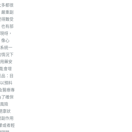
大多都很
 嚴重副
覺得難受
：也有部
現呀，
：像心
系統一
的情況下
用藥安
能會增
產品：目
以預料
及醫療專
為了確保
風險
健康狀
對副作用
暈或者輕