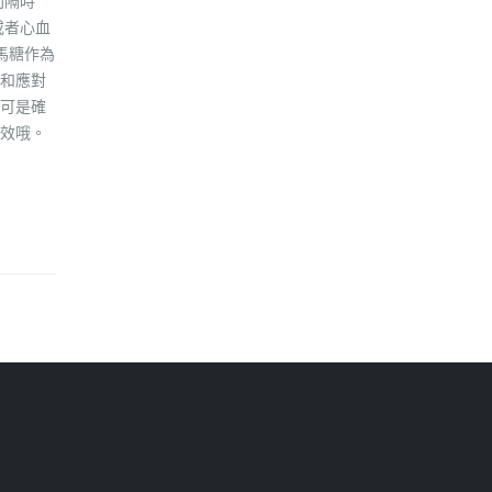
間隔時
或者心血
馬糖作為
和應對
可是確
效哦。