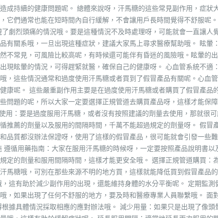
造成持續的健康問題呢。 總體來說呀，汗馬糖的這些常見副作用，症狀
，它們通常也能在短時間內自行緩解，不會讓用戶長時間覺得不舒服呢。
現了劇烈頭痛的情況哦。要是這種情況不及時處理呀，可能就會一直讓人
品有關系哦，一旦出現這種症狀，建議大家馬上尋求醫療幫助哦。 眩暈
然不常見，可風險比較高呢，有時候還可能伴有昏迷的風險哦。眩暈的出
出現眩暈的情況，可得趕緊就醫，確保自己的健康呀。 心血管系統不適
哦，這些情況通常和過度使用汗馬糖或者買到了假冒產品有關呢。心血管
健康呢。 這些嚴重副作用主要是在過度使用汗馬糖或者購買了假冒產品
些問題的呢，所以大家一定要選擇正規管道去購買產品呀，這樣才能保障
不當使用：要是過度服用汗馬糖，或者沒有按照建議的劑量去使用，那就很可
循推薦的劑量以及服用的間隔時間，千萬不能超過規定的劑量呀。 假冒
和品質都沒辦法保證呀，使用了這樣的假冒產品，很可能就會引發一些難
施 遵循用藥指南：大家在服用汗馬糖的時候呀，一定要按照產品說明書以
規定的劑量和服用間隔時間，這樣才能更安全哦。 選擇正規管道購買：
汗馬糖哦，可別在那些來源不明的地方買，這樣就能降低買到假冒產品的
哦，這有助於減少副作用的出現，還能維持身體的水分平衡呢。 定期監測
哦，如果出現了任何不舒服的地方，要及時和醫療專業人員聯繫哦。 面
得根據具體情況採取相應的應對辦法哦。 減少用量：如果只是出現了像頭