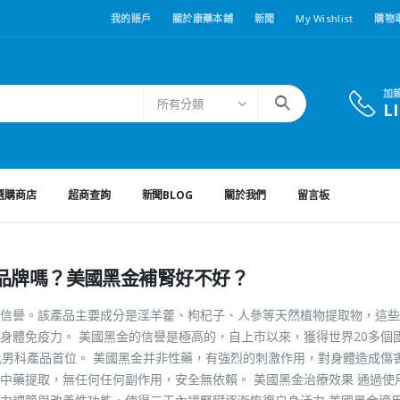
我的賬戶
關於康藥本鋪
新聞
My Wishlist
購物
加
所有分類
L
選購商店
超商查詢
新聞BLOG
關於我們
留言板
品牌嗎？美國黑金補腎好不好？
信譽。該產品主要成分是淫羊藿、枸杞子、人參等天然植物提取物，這些
身體免疫力。 美國黑金的信譽是極高的，自上市以來，獲得世界20多個
比男科產品首位。 美國黑金并非性藥，有強烈的刺激作用，對身體造成傷
中藥提取，無任何任何副作用，安全無依賴。 美國黑金治療效果 通過使