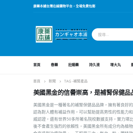
康藥本鋪台灣在線購物平台，全場免費包郵
首頁
春藥
壯陽藥
持久液
增大丸
首頁
新聞
TAG -
補腎產品
美國黑金的信譽崇高，是補腎保健品
美國黑金是一種著名的補腎保健品品牌，擁有著良好的
認為對人體有補益作用，可以幫助提高男性的性能力和
威認證，還有世界50多所著名院校數據支持，實力堪
後不會產生強烈的依賴性，美國黑金所有成分均為植物