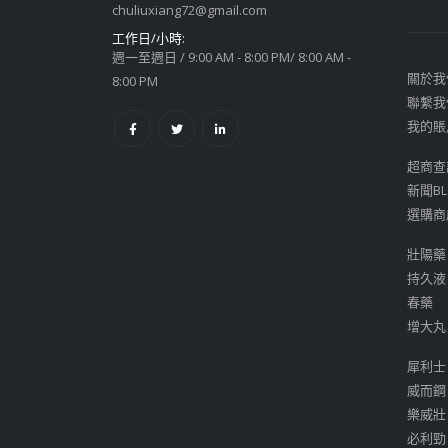
chuliuxiang72@gmail.com
工作日/小時:
週一至週日 / 9:00 AM - 8:00 PM/ 8:00 AM -
關於我
8:00 PM
聯繫我
我的賬
超商查
新聞BL
選購商
壯陽藥
持久液
春藥
增大丸
犀利士
威而鋼
樂威壯
必利勁