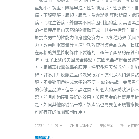
金來達到治療效果，一天服用三次，每次一粒，獨特效
莖短小、腎虛、陽痿早洩、性功能減退、性欲低下、自
痛、下腹墜脹、尿頻、尿急、陰囊潮濕 腰酸背痛、遺
病、心腦血管病、外傷等不同病因引起的症狀 美國黑金
的補腎產品是由天然植物提取而成，其中包括淫羊藿、
於提高男性的性能力和身體免疫力。 2.多種功效 美
力，改善睡眠質量等。這些功效使得該產品成為一種綜合
在嚴格的質量控制條件下製造的，確保了產品的品質和
準。 除了上述的美國黑金優點，美國黑金補腎產品還有
方，根據現代營養學的原理，搭配多種天然成分，能夠更
碑，許多用戶反饋產品的效果很好。這也是人們選擇該品
服，不會對用戶造成太多的不便。 總的來說，美國黑
的保健品品牌。但是，請注意，每個人的身體狀況都不
況，並且能夠達到最好的效果。美國黑金的補腎產品擁
是，如同其他保健品一樣，該產品也需要在正規醫療機
可能存在的風險和副作用。
2023 年 4 月 29 日
CHULIUXIANG
美國黑金
提高男性的
閱讀更多 »