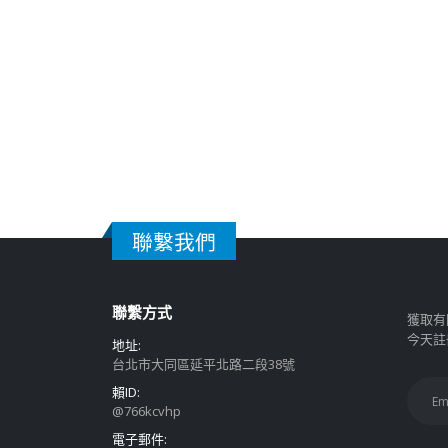
聯繫我們
聯繫方式
獲取有
今天註
地址:
台北市大同區延平北路二段38號
賴ID:
@766kcvhp
電子郵件: