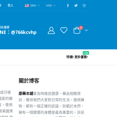
車
登入
ENG
USD
賴有優惠
0
INE：@766kcvhp
LINE
特價!
更多優惠!
關於博客
成分被
康藥本鋪
會及時推送健康、藥品相關資
國家的權
訊，確保我們大家對日常的生活，服用藥
害，使用
物，都有一個正確的認識，防範於未然，
用美國黑
擁有一個健康的身體是最為重要的。目前