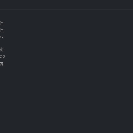
們
們
戶
詢
OG
店