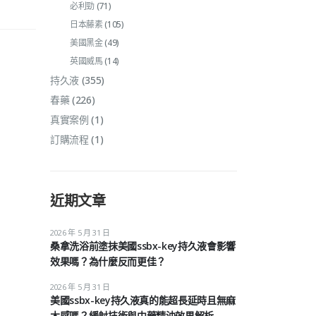
必利勁
(71)
日本藤素
(105)
美國黑金
(49)
英國威馬
(14)
持久液
(355)
春藥
(226)
真實案例
(1)
訂購流程
(1)
近期文章
2026 年 5 月 31 日
桑拿洗浴前塗抹美國ssbx-key持久液會影響
效果嗎？為什麼反而更佳？
2026 年 5 月 31 日
美國ssbx-key持久液真的能超長延時且無麻
木感嗎？緩射技術與中藥精油效果解析