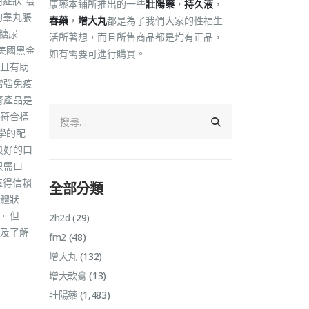
症狀 陰
康藥本鋪所推出的一些
壯陽藥
，
持久液
，
的睾丸脹
春藥
，
增大丸
都是為了我們大家的性福生
糖尿
活所著想，而且所售商品都是均有正品，
美國黑金
如有需要可進行購買。
且有助
增強免疫
腎產品是
符合標
學的配
良好的口
只需口
值得信賴
全部分類
體狀
。但
2h2d
(29)
及了解
fm2
(48)
增大丸
(132)
增大軟膏
(13)
壯陽藥
(1,483)