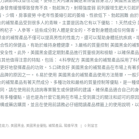
力調節與改善性功能，使得三天內讓腎臟逐漸恢復自身活力 美國黑金適用
身發育緩慢導致發育不良，勃起無力，射精強度弱 前列腺增生肥大引起
精、少精，房事疲勞 中老年性萎縮引起的萎縮、性欲低下、勃起困難 由於
的補腎產品受到很多人的青睞，主要是因為它有以下優點： 1.天然成分 
枸杞子、人參等。這些成分對人體是安全的，不會對身體造成任何傷害，
國黑金的補腎產品不僅可以提高男性的性能力，還可以幫助身體抵抗疾病，
性的保健品，有助於維持身體健康。 3.嚴格的質量控制 美國黑金的補
安全性。此外，美國黑金還定期對產品進行質量檢測和檢驗，以確保產品
其他值得注意的特點，包括： 4.科學配方 美國黑金的補腎產品採用了科
好地發揮產品的功效。 5.口碑良好 美國黑金的補腎產品在市場上有著
牌的原因之一。 6.易於使用 美國黑金的補腎產品使用方法簡單，一般
金的補腎產品有著天然成分、多種功效和嚴格的質量控制等優點，是一種
同，請在使用前先諮詢專業醫生或保健師的建議，確保產品適合自己的身
有多種優點，這也是為什麼它能夠在市場上受到廣泛的關注和認可的原因
構或藥店購買，並且在使用前請務必仔細閱讀產品標籤上的使用說明，以
性能力
,
美國黑金
,
美國黑金優點
,
補腎產品
,
陽痿早洩
0 則留言