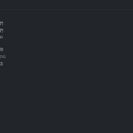
們
們
戶
詢
OG
店