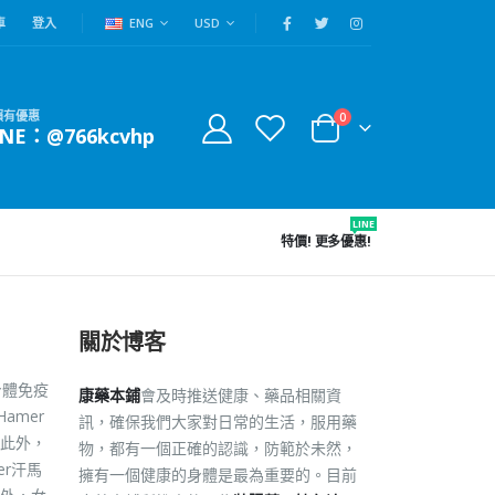
車
登入
ENG
USD
賴有優惠
0
INE：@766kcvhp
LINE
特價!
更多優惠!
關於博客
身體免疫
康藥本鋪
會及時推送健康、藥品相關資
amer
訊，確保我們大家對日常的生活，服用藥
此外，
物，都有一個正確的認識，防範於未然，
r汗馬
擁有一個健康的身體是最為重要的。目前