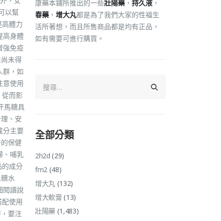
外，女
康藥本鋪所推出的一些
壯陽藥
，
持久液
，
可以幫
春藥
，
增大丸
都是為了我們大家的性福生
提高體力
活所著想，而且所售商品都是均有正品，
提高身體
如有需要可進行購買。
增強免疫
性尚未得
人群，如
注意使用
，從而影
汗馬糖具
合理、安
成分主要
全部分類
好的保健
婦、哺乳
2h2d
(29)
品的成分
fm2
(48)
血糖水
增大丸
(132)
細閱讀說
增大軟膏
(13)
搭配使用
壯陽藥
(1,483)
時，要注