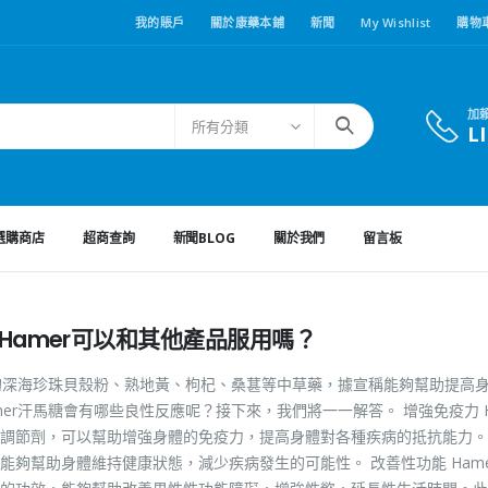
我的賬戶
關於康藥本鋪
新聞
My Wishlist
購物
加
所有分類
L
選購商店
超商查詢
新聞BLOG
關於我們
留言板
Hamer可以和其他產品服用嗎？
洋的深海珍珠貝殼粉、熟地黃、枸杞、桑葚等中草藥，據宣稱能夠幫助提高
r汗馬糖會有哪些良性反應呢？接下來，我們將一一解答。 增強免疫力 H
調節劑，可以幫助增強身體的免疫力，提高身體對各種疾病的抵抗能力。
夠幫助身體維持健康狀態，減少疾病發生的可能性。 改善性功能 Hame