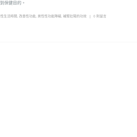
到保健目的。
長性生活時間
,
改善性功能
,
男性性功能障礙
,
補腎壯陽的功效
0 則留言