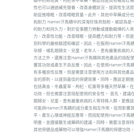
糖中的熟地黃、枸杞等中草藥，被認為是具有補腎壯陽
性也可以通過補充營養，改善身體狀況，提高性生活質量
助促進睡眠，改善睡眠質量。此外，其他中草藥成分也
和耐力 Hamer汗馬糖中的深海珍珠貝殼粉，被認為
的耐力和持久力，對於從事體力勞動或運動鍛煉的人來說
力、改善性功能、改善睡眠、提高體力和耐力等。但是
到科學的嚴格驗證和確認。因此，在服用Hamer汗馬
孕婦、哺乳期婦女、兒童、老年人、患有嚴重疾病的人等
方法之外，還應注意Hamer汗馬糖與其他產品的搭配
響其功效或產生不良反應。因此，在使用Hamer汗馬
有多種良性反應，但是需要注意使用方法和與其他產品
全的原則，以達到最佳的保健效果。同時，應該定期進行
包括黃金、冬蟲夏草、枸杞、紅棗等多種天然草藥。在
功效，但也需要注意搭配使用的安全性。 首先，建議在
期婦女、兒童、患有嚴重疾病的人等特殊人群，更應該
可能與Hamer汗馬糖的成分產生相互作用，從而影
平、產生心理或神經反應等，而搭配使用Hamer汗馬
明書，並遵循醫生或藥師的建議。同時，需要注意保持
其他保健品或藥物可以增強Hamer汗馬糖的保健功