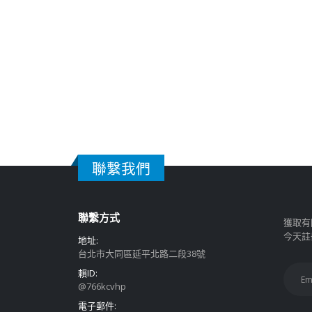
聯繫我們
聯繫方式
獲取有
今天註
地址:
台北市大同區延平北路二段38號
賴ID:
@766kcvhp
電子郵件: