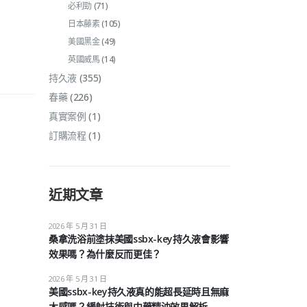
必利勁
(71)
日本藤素
(105)
美國黑金
(49)
英國威馬
(14)
持久液
(355)
春藥
(226)
真實案例
(1)
訂購流程
(1)
近期文章
2026 年 5 月 31 日
桑拿洗浴前塗抹美國ssbx-key持久液會影響
效果嗎？為什麼反而更佳？
2026 年 5 月 31 日
美國ssbx-key持久液真的能超長延時且無麻
木感嗎？緩射技術與中藥精油效果解析