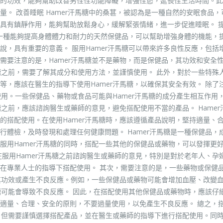
的功效，能夠幫助改善男性性功能障礙，增強性慾，延長性生活時間。此
。 改善睡眠 Hamer汗馬糖中的桑葚，被認為是一種自然的安眠食品，
具有鎮靜作用，能夠幫助放鬆身心，緩解緊張情緒，進一步促進睡眠。 
是一種能夠提高身體體力和耐力的天然保健品，可以幫助增強身體的機能，
，具有重要的意義。 服用Hamer汗馬糖可以帶來許多良性反應，包括
需要注意的是，Hamer汗馬糖並不是藥物，而是保健品，其功效和安全
糖之前，需要了解其成分和使用方法，並謹慎使用。 此外，對於一些特殊
，應該在醫生的指導下使用Hamer汗馬糖，以確保其安全有效。 除了
使用。一些保健品、藥物或食品可能與Hamer汗馬糖的成分產生相互作用
糖之前，應該諮詢醫生或藥師的意見，避免搭配使用不當的產品。 Hamer
的搭配使用。在使用Hamer汗馬糖時，應該遵循產品說明，堅持適量、
體檢，及時發現和處理任何健康問題。 Hamer汗馬糖是一種保健品，
服用Hamer汗馬糖的同時，搭配一些其他的保健品或藥物，可以發揮更
服用Hamer汗馬糖之前諮詢醫生或藥師的意見，特別是對於老年人、孕
在專業人士的指導下搭配使用。 其次，需要注意的是，一些藥物或保健
響其功效或產生不良反應。例如，一些保健品或藥物可能會增加血壓、改變
糖可能會導致不良反應。 因此，在搭配使用其他保健品或藥物時，應該仔
適量、合理、安全的原則，不要過量使用，以免產生不良反應。 總之，
效，但需要謹慎選擇搭配產品，並在醫生或藥師的指導下進行搭配使用。同