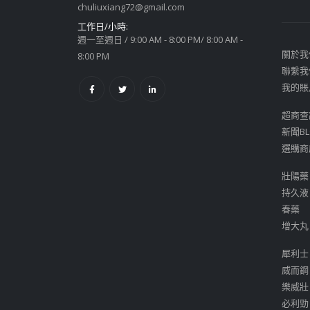
chuliuxiang72@gmail.com
工作日/小時:
週一至週日 / 9:00 AM - 8:00 PM/ 8:00 AM -
關於我
8:00 PM
聯繫我
我的賬
超商查
新聞BL
選購商
壯陽藥
持久液
春藥
增大丸
犀利士
威而鋼
樂威壯
必利勁