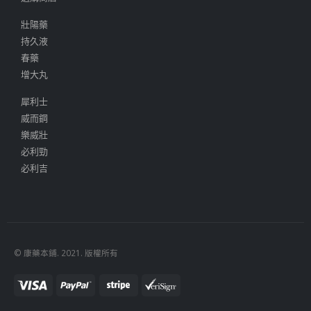
壯陽藥
持久液
春藥
增大丸
犀利士
威而鋼
樂威壯
必利勁
必利吉
© 康藥本鋪. 2021. 版權所有