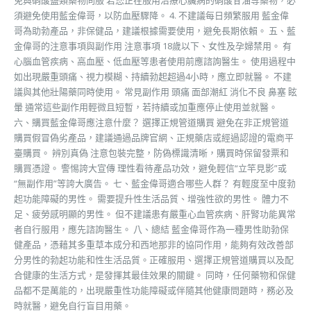
免與硝酸鹽類藥物同服 若您正在服用治療心臟病的硝酸甘油等藥物，必
須避免使用藍金偉哥，以防血壓驟降。 4. 不建議每日頻繁服用 藍金偉
哥為助勃產品，非保健品，建議根據需要使用，避免長期依賴。 五、藍
金偉哥的注意事項與副作用 注意事項 18歲以下、女性及孕婦禁用。 有
心腦血管疾病、高血壓、低血壓等患者使用前應諮詢醫生。 使用過程中
如出現嚴重頭痛、視力模糊、持續勃起超過4小時，應立即就醫。 不建
議與其他壯陽藥同時使用。 常見副作用 頭痛 面部潮紅 消化不良 鼻塞 眩
暈 通常這些副作用輕微且短暫，若持續或加重應停止使用並就醫。
六、購買藍金偉哥應注意什麼？ 選擇正規管道購買 避免在非正規管道
購買假冒偽劣產品，建議通過品牌官網、正規藥店或經過認證的電商平
臺購買。 辨別真偽 注意包裝完整，防偽標識清晰，購買時保留發票和
購買憑證。 警惕誇大宣傳 理性看待產品功效，避免輕信“立竿見影”或
“無副作用”等誇大廣告。 七、藍金偉哥適合哪些人群？ 有輕度至中度勃
起功能障礙的男性。 需要提升性生活品質、增強性欲的男性。 體力不
足、疲勞感明顯的男性。 但不建議患有嚴重心血管疾病、肝腎功能異常
者自行服用，應先諮詢醫生。 八、總結 藍金偉哥作為一種男性助勃保
健產品，憑藉其多重草本成分和西地那非的協同作用，能夠有效改善部
分男性的勃起功能和性生活品質。正確服用、選擇正規管道購買以及配
合健康的生活方式，是發揮其最佳效果的關鍵。 同時，任何藥物和保健
品都不是萬能的，出現嚴重性功能障礙或伴隨其他健康問題時，務必及
時就醫，避免自行盲目用藥。