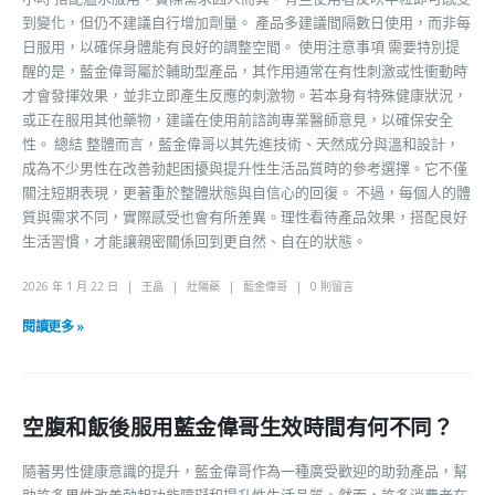
到變化，但仍不建議自行增加劑量。 產品多建議間隔數日使用，而非每
日服用，以確保身體能有良好的調整空間。 使用注意事項 需要特別提
醒的是，藍金偉哥屬於輔助型產品，其作用通常在有性刺激或性衝動時
才會發揮效果，並非立即產生反應的刺激物。若本身有特殊健康狀況，
或正在服用其他藥物，建議在使用前諮詢專業醫師意見，以確保安全
性。 總結 整體而言，藍金偉哥以其先進技術、天然成分與溫和設計，
成為不少男性在改善勃起困擾與提升性生活品質時的參考選擇。它不僅
關注短期表現，更著重於整體狀態與自信心的回復。 不過，每個人的體
質與需求不同，實際感受也會有所差異。理性看待產品效果，搭配良好
生活習慣，才能讓親密關係回到更自然、自在的狀態。
2026 年 1 月 22 日
王晶
壯陽藥
藍金偉哥
0 則留言
閱讀更多 »
空腹和飯後服用藍金偉哥生效時間有何不同？
隨著男性健康意識的提升，藍金偉哥作為一種廣受歡迎的助勃產品，幫