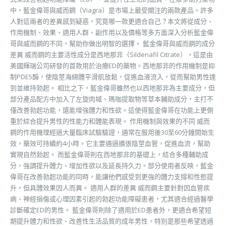
中，藍金偉哥與威而鋼（Viagra）是市場上最受關注的兩款產品。許多
人對這兩者的差異感到疑惑，究竟哪一款更適合自己？本文將從成分、
作用機制、效果、適用人群、副作用以及價格等多方面深入分析藍金偉
哥與威而鋼的不同，幫助你做出明智的選擇。 藍金偉哥與威而鋼的成分
差異 威而鋼的主要活性成分是西地那非（Sildenafil Citrate），這是由
美國輝瑞公司研發的首款用於治療ED的藥物。西地那非的作用機制是抑
制PDE5酶，使陰莖海綿體平滑肌放鬆，促進血液流入，從而幫助男性達
到並維持勃起。 相比之下，藍金偉哥雖然也以西地那非為主要成分，但
部分產品配方中加入了左旋肉堿、瑪咖提取物等草本輔助成分，主打不
僅改善勃起功能，還能增強體力和性欲。這使得藍金偉哥在功能上更側
重於綜合提升男性的性能力和體能表現。 作用機制與效果的不同 威而
鋼的作用機理經過大量臨床試驗驗證，通常在服用後30至60分鐘開始生
效，藥效可持續約4小時。它主要通過擴張陰莖血管，促進血流，幫助
實現自然勃起。 而藍金偉哥則在西地那非的基礎上，結合多種輔助成
分，強調提升體力、增加性欲以及延長持久力。部分使用者反映，藍金
偉哥在改善勃起功能的同時，能讓他們感受到更強的體力支撐和性慾提
升，但具體效果因人而異。 適用人群的差異 威而鋼主要針對因血管疾
病、神經損傷或心理因素引起的勃起功能障礙患者，尤其適合經過醫學
診斷確定ED的男性。 藍金偉哥則除了適用於ED患者外，更適合希望短
期提升體力和性欲、改善性生活品質的成年男性，特別是那些希望透過