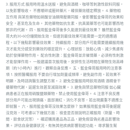
3. 服用方式 服用時用溫水送服，避免與酒精、咖啡等刺激性飲料同服，
以免影響吸收。 不應嚼碎或壓碎藥片，確保藥效穩定釋放。 4. 藥物相
互作用 與某些藥物如硝酸甘油類降壓藥同服，會影響藍金偉哥的效果和
安全，甚至危及生命。 其他藥物如抗生素、抗真菌藥等也可能影響西地
那非的代謝。 四、服用藍金偉哥後多久能達到最佳效果？ 雖然藍金偉
哥大約30-60分鐘開始生效，但達到最佳效果可能需要一定的適應過
程。以下幾點影響最佳效果： 持續服用：部分用戶可能需要連續服用幾
次才能充分感受到藥效的穩定提升。 心理狀態：放鬆心情、減少焦慮有
助於發揮藥物作用。 配合性刺激：藍金偉哥並非催情藥，必須有性刺激
才能發揮作用。 一般建議首次服用後，安排性生活時間在藥物生效高峰
期（約1小時內）進行，觀察自身反應。 五、藍金偉哥服用時的注意事
項 1. 按照醫囑服用 不要自行增加劑量或頻率，避免副作用。若效果不
明顯，及時諮詢醫生調整方案。 2. 避免空腹服用時飲用酒精 酒精會干
擾藥物代謝，延遲生效甚至減弱效果。 3. 避免與禁忌藥物同服 如心臟
病患者正在服用硝酸鹽類藥物，禁止使用藍金偉哥。 4. 注意不良反應
部分用戶可能出現頭痛、面部潮紅、消化不良等，若出現嚴重不適應立
即就醫。 六、服用藍金偉哥沒效果怎麼辦？ 如果服用藍金偉哥後遲遲
沒見效，可考慮以下幾個方面： 檢查是否按說明正確服用（劑量、時
間、飲食狀況等）。 確認購買產品為正品，避免假冒偽劣產品影響效
果。 評估自身健康狀況，有無其他疾病影響勃起功能。 尋求醫生幫