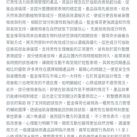
打男性活力與表現管理的產品，其設計理念在於協助改善勃起功能、促
進血液循環，並提升整體親密表現的穩定度。產品採用先進技術，結合
天然來源的動植物萃取成分，透過高效濃縮方式，使成分更容易被身體
吸收與利用。 相較於部分刺激性較強的產品，藍金偉哥更強調溫和作用
與長效支持，讓使用者在自然狀態下回復信心。 先進技術與成分特色
藍金偉哥採用來自美國生物科技研究領域的相關技術，運用奈米級複合
萃取方式，將天然原料中的有效成分加以濃縮與優化。這些成分可協助
促進局部血液循環，支持男性生理機能的正常運作，並有助於提升整體
表現感受。 部分使用者反映，產品在體內作用時間相對持久，能帶來較
長時間的狀態維持，讓親密互動不再受限於短暫表現。 與其他同類產品
相比的優勢 許多男性在選擇相關產品時，最關心的問題之一便是安全性
與身體負擔。藍金偉哥在市場上的一大特色，在於其溫和設計理念，使
用後較少出現常見的不適反應，如明顯臉紅、心悸或頭部不適等情況。
此外，部分使用者指出，即使在飲酒或作息不規律的情況下，產品效果
仍能維持相對穩定，這也是它受到關注的重要原因之一。 對整體表現與
自信的幫助 除了支持勃起狀態外，藍金偉哥也被視為一種男性活力管理
的輔助選擇。透過協助身體機能回到較佳狀態，讓男性在親密時刻更能
掌控節奏，減少焦慮感，進而提升雙方的滿意度。 不少男性表示，在狀
態改善後，心理壓力明顯下降，親密互動也變得更加自然流暢。 建議使
用方式 一般建議依照產品說明指示使用，通常在親密行為前約 1.5 至 2
小時 搭配溫水服用。實際需求因人而異，有些使用者反映半粒即可感受