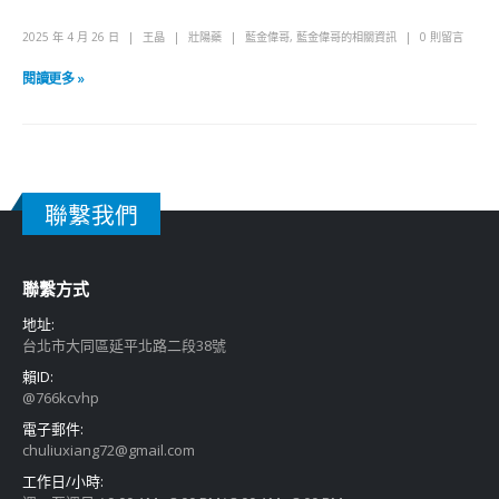
2025 年 4 月 26 日
王晶
壯陽藥
藍金偉哥
,
藍金偉哥的相關資訊
0 則留言
閱讀更多 »
聯繫我們
聯繫方式
地址:
台北市大同區延平北路二段38號
賴ID:
@766kcvhp
電子郵件:
chuliuxiang72@gmail.com
工作日/小時: