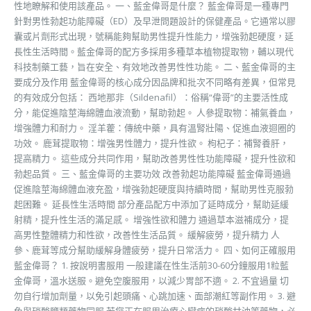
性地瞭解和使用該產品。 一、藍金偉哥是什麼？ 藍金偉哥是一種專門
針對男性勃起功能障礙（ED）及早泄問題設計的保健產品。它通常以膠
囊或片劑形式出現，號稱能夠幫助男性提升性能力，增強勃起硬度，延
長性生活時間。藍金偉哥的配方多採用多種草本植物提取物，輔以現代
科技制藥工藝，旨在安全、有效地改善男性性功能。 二、藍金偉哥的主
要成分及作用 藍金偉哥的核心成分因品牌和批次不同略有差異，但常見
的有效成分包括： 西地那非（Sildenafil）：俗稱“偉哥”的主要活性成
分，能促進陰莖海綿體血液流動，幫助勃起。 人參提取物：補氣養血，
增強體力和耐力。 淫羊藿：傳統中藥，具有溫腎壯陽、促進血液迴圈的
功效。 鹿茸提取物：增強男性體力，提升性欲。 枸杞子：補腎養肝，
提高精力。 這些成分共同作用，幫助改善男性性功能障礙，提升性欲和
勃起品質。 三、藍金偉哥的主要功效 改善勃起功能障礙 藍金偉哥通過
促進陰莖海綿體血液充盈，增強勃起硬度與持續時間，幫助男性克服勃
起困難。 延長性生活時間 部分產品配方中添加了延時成分，幫助延緩
射精，提升性生活的滿足感。 增強性欲和體力 通過草本滋補成分，提
高男性整體精力和性欲，改善性生活品質。 緩解疲勞，提升精力 人
參、鹿茸等成分幫助緩解身體疲勞，提升日常活力。 四、如何正確服用
藍金偉哥？ 1. 按說明書服用 一般建議在性生活前30-60分鐘服用1粒藍
金偉哥，溫水送服。避免空腹服用，以減少胃部不適。 2. 不宜過量 切
勿自行增加劑量，以免引起頭痛、心跳加速、面部潮紅等副作用。 3. 避