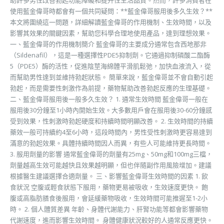
助許多男性改善勃起功能障礙和提升性生活品質。然而，許多消費者在
使用藍金偉哥時都會有一個共同疑問：**藍金偉哥服用後多久生效？**
本文將圍繞這一問題，詳細解讀藍金偉哥的作用機制、生效時間，以及
影響其效果的關鍵因素，幫助您科學合理地使用產品，達到理想效果。
一、藍金偉哥的作用機制簡介 藍金偉哥的主要成分通常包含西地那非
（Sildenafil），這是一種選擇性PDE5抑制劑。它通過抑制磷酸二酯酶
5（PDE5）酶的活性，促進陰莖海綿體平滑肌鬆弛，加快血液流入，從
而幫助男性達到並維持勃起狀態。 簡單來說，藍金偉哥並不會自動引起
勃起，而是需要性刺激作為前提，藥物幫助改善勃起反應的生理基礎。
二、藍金偉哥服用後一般多久生效？ 1. 通常生效時間 藍金偉哥一般在
服用後30分鐘至1小時內開始生效。大多數用戶會在服用後30-60分鐘感
受到效果，性刺激時勃起硬度和持續時間明顯改善。 2. 生效時間的持續
藥效一般可持續約4至6小時，這段時間內，男性受性刺激時更容易達到
滿意的勃起效果。具體持續時間因人而異，有些人可能維持更長時間。
3. 服用劑量的影響 通常藍金偉哥的劑量有25mg、50mg和100mg三檔，
劑量越高生效可能越快且效果越明顯，但也伴隨副作用風險增加。建議
根據醫生建議選擇合適劑量。 三、影響藍金偉哥生效時間的因素 1. 飲
食狀況 空腹或輕食狀態下服用，藥物更易被吸收，生效速度更快。 飽
腹或高脂肪膳食後服用，會延緩藥物吸收，生效時間可能推遲至1-2小
時。 2. 個人體質差異 年齡、身體代謝能力、肝腎功能等都會影響藥物
代謝速度，進而影響生效時間。 身體健康狀況較好的人通常反應更快。