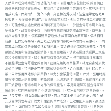
天然草本成分輔助提升性功能的人群。 副作用與安全性比較 威而鋼已
通過嚴格的藥物審批程式，其副作用資料詳盡且普遍可控。常見副作用
包括頭痛、面部潮紅、消化不良、鼻塞和視覺模糊，這些通常是輕微且
短暫的。 藍金偉哥的副作用與西地那非相似，但因含有多種草本輔助成
分，可能會增加過敏反應或個別不適的風險。由於藍金偉哥市場上存在
多種版本，品質參差不齊，消費者在購買時應選擇正規管道，並在服用
前諮詢醫生意見。 價格與購買管道分析 威而鋼作為原研藥，價格相對
較高，且通常在醫院、藥店及官方授權的網絡平臺購買較為便利。不同
國家與地區的保險覆蓋情況有所差異。 藍金偉哥的價格較為親民，且多
數通過網路和保健品管道銷售，但真假難辨。消費者需謹慎選擇正規廠
商和授權銷售管道，以免購買到假冒偽劣產品。 使用建議與注意事項
不論選擇藍金偉哥還是威而鋼，建議先諮詢專業醫師，確定自身健康狀
況適合服用。特別是正在使用硝酸鹽類藥物（如心臟病用藥）的患者，
禁止同時服用西地那非類藥物，以免引發嚴重低血壓。 此外，服用時應
嚴格按照指示劑量使用，避免過量，以減少副作用風險。購買時務必選
擇正規管道，警惕市場上充斥的假冒產品。 常見問題解答 藍金偉哥和
威而鋼可以同時服用嗎？ 不建議同時服用，以免西地那非劑量過高，引
發不良反應。 沒有勃起功能障礙，可以用藍金偉哥增強性能力嗎？ 部
分藍金偉哥含有提升體力和性欲的草本成分，但效果因人而異，建議謹
慎使用。 如何辨別正品藍金偉哥？ 選擇授權正規銷售管道，注意包裝