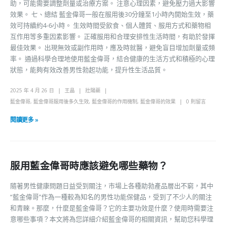
助，可能需要調整劑量或治療方案。 注意心理因素，避免壓力過大影響
效果。 七、總結 藍金偉哥一般在服用後30分鐘至1小時內開始生效，藥
效可持續約4-6小時。 生效時間受飲食、個人體質、服用方式和藥物相
互作用等多重因素影響。 正確服用和合理安排性生活時間，有助於發揮
最佳效果。 出現無效或副作用時，應及時就醫，避免盲目增加劑量或頻
率。 通過科學合理地使用藍金偉哥，結合健康的生活方式和積極的心理
狀態，能夠有效改善男性勃起功能，提升性生活品質。
2025 年 4 月 26 日
王晶
壯陽藥
藍金偉哥
,
藍金偉哥服用後多久生效
,
藍金偉哥的作用機制
,
藍金偉哥的效果
0 則留言
閱讀更多 »
服用藍金偉哥時應該避免哪些藥物？
隨著男性健康問題日益受到關注，市場上各種助勃產品層出不窮，其中
“藍金偉哥”作為一種較為知名的男性功能保健品，受到了不少人的關注
和青睞。那麼，什麼是藍金偉哥？它的主要功效是什麼？使用時需要注
意哪些事項？本文將為您詳細介紹藍金偉哥的相關資訊，幫助您科學理