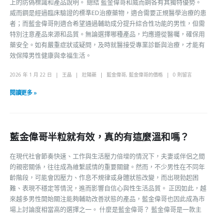
上的防偽標識和產品說明。 總結 藍金偉哥和威而鋼各有其獨特優勢。
威而鋼是經過臨床驗證的標準ED治療藥物，適合需要正規醫學治療的患
者；而藍金偉哥則適合希望通過輔助成分提升綜合性功能的男性，但需
特別注意產品來源和品質。無論選擇哪種產品，均應遵從醫囑，確保用
藥安全。如有嚴重症狀或疑問，及時就醫接受專業診斷與治療，才能有
效保障男性健康與幸福生活。
2026 年 1 月 22 日
王晶
壯陽藥
藍金偉哥
,
藍金偉哥的價格
0 則留言
閱讀更多 »
藍金偉哥半粒就有效，真的有這麼溫和嗎？
在現代社會節奏快速、工作與生活壓力倍增的情況下，夫妻或伴侶之間
的親密關係，往往成為維繫感情的重要關鍵。然而，不少男性在不同年
齡階段，可能會因壓力、作息不規律或身體狀態改變，而出現勃起困
難、表現不穩定等情況，進而影響自信心與性生活品質。 正因如此，越
來越多男性開始關注能夠輔助改善狀態的產品，藍金偉哥也因此成為市
場上討論度相當高的選擇之一。 什麼是藍金偉哥？ 藍金偉哥是一款主