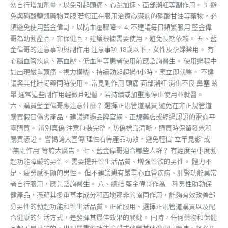
勿自行增加劑量，以免引起頭痛、心跳加速、面部潮紅等副作用。 3. 避
免與硝酸鹽類藥物同服 若您正在服用治療心臟病的硝酸甘油等藥物，必
須避免使用藍金偉哥，以防血壓驟降。 4. 不建議每日頻繁服用 藍金偉
哥為助勃產品，非保健品，建議根據需要使用，避免長期依賴。 五、藍
金偉哥的注意事項與副作用 注意事項 18歲以下、女性及孕婦禁用。 有
心腦血管疾病、高血壓、低血壓等患者使用前應諮詢醫生。 使用過程中
如出現嚴重頭痛、視力模糊、持續勃起超過4小時，應立即就醫。 不建
議與其他壯陽藥同時使用。 常見副作用 頭痛 面部潮紅 消化不良 鼻塞 眩
暈 通常這些副作用輕微且短暫，若持續或加重應停止使用並就醫。
六、購買藍金偉哥應注意什麼？ 選擇正規管道購買 避免在非正規管道
購買假冒偽劣產品，建議通過品牌官網、正規藥店或經過認證的電商平
臺購買。 辨別真偽 注意包裝完整，防偽標識清晰，購買時保留發票和
購買憑證。 警惕誇大宣傳 理性看待產品功效，避免輕信“立竿見影”或
“無副作用”等誇大廣告。 七、藍金偉哥適合哪些人群？ 有輕度至中度勃
起功能障礙的男性。 需要提升性生活品質、增強性欲的男性。 體力不
足、疲勞感明顯的男性。 但不建議患有嚴重心血管疾病、肝腎功能異常
者自行服用，應先諮詢醫生。 八、總結 藍金偉哥作為一種男性助勃保
健產品，憑藉其多重草本成分和西地那非的協同作用，能夠有效改善部
分男性的勃起功能和性生活品質。正確服用、選擇正規管道購買以及配
合健康的生活方式，是發揮其最佳效果的關鍵。 同時，任何藥物和保健