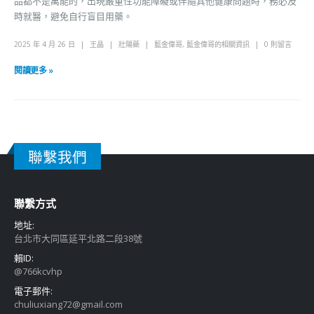
品都不是萬能的，出現嚴重性功能障礙或伴隨其他健康問題時，務必及
時就醫，避免自行盲目用藥。
2025 年 4 月 26 日
王晶
壯陽藥
藍金偉哥
,
藍金偉哥的相關資訊
0 則留言
閱讀更多 »
聯繫我們
聯繫方式
地址:
台北市大同區延平北路二段38號
賴ID:
@766kcvhp
電子郵件:
chuliuxiang72@gmail.com