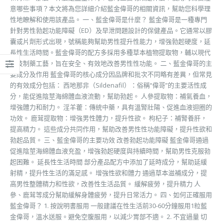
意哪些事項？本文將為您詳細介紹藍金偉哥的相關資訊，幫助您科學理
性地瞭解和使用該產品。 一、藍金偉哥是什麼？ 藍金偉哥是一種專門
針對男性勃起功能障礙（ED）及早泄問題設計的保健產品。它通常以膠
囊或片劑形式出現，號稱能夠幫助男性提升性能力，增強勃起硬度，延
長性生活時間。藍金偉哥的配方多採用多種草本植物提取物，輔以現代
科技制藥工藝，旨在安全、有效地改善男性性功能。 二、藍金偉哥的主
要成分及作用 藍金偉哥的核心成分因品牌和批次不同略有差異，但常見
的有效成分包括： 西地那非（Sildenafil）：俗稱“偉哥”的主要活性成
分，能促進陰莖海綿體血液流動，幫助勃起。 人參提取物：補氣養血，
增強體力和耐力。 淫羊藿：傳統中藥，具有溫腎壯陽、促進血液迴圈的
功效。 鹿茸提取物：增強男性體力，提升性欲。 枸杞子：補腎養肝，
提高精力。 這些成分共同作用，幫助改善男性性功能障礙，提升性欲和
勃起品質。 三、藍金偉哥的主要功效 改善勃起功能障礙 藍金偉哥通過
促進陰莖海綿體血液充盈，增強勃起硬度與持續時間，幫助男性克服勃
起困難。 延長性生活時間 部分產品配方中添加了延時成分，幫助延緩
射精，提升性生活的滿足感。 增強性欲和體力 通過草本滋補成分，提
高男性整體精力和性欲，改善性生活品質。 緩解疲勞，提升精力 人
參、鹿茸等成分幫助緩解身體疲勞，提升日常活力。 四、如何正確服用
藍金偉哥？ 1. 按說明書服用 一般建議在性生活前30-60分鐘服用1粒藍
金偉哥，溫水送服。避免空腹服用，以減少胃部不適。 2. 不宜過量 切