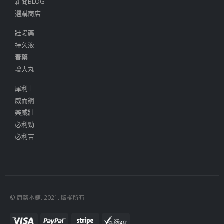
新聞BLOG
選購商店
壯陽藥
持久液
春藥
增大丸
犀利士
威而鋼
樂威壯
必利勁
必利吉
© 康藥本鋪. 2021. 版權所有