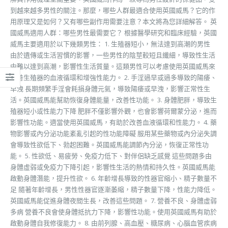
到越來越多男性的關注。那麼，哪些人群最適合使用英國威馬？它的作
用原理又是如何？又有哪些副作用需要注意？本文將為您詳細解答。 英
國威馬適用人群：哪些男性最需要它？ 根據醫學研究和臨床經驗，英國
威馬主要適用於以下幾類男性： 1. 生殖器短小，無法達到高潮的男性
由於遺傳或生活習慣的影響，一些男性的陰莖較短且纖細，導致性生活
中難以達到高潮，影響性生活質量。這類男性可以考慮使用英國威馬來
改善生殖器的血液循環和增強性能力。 2. 手淫過早或過多導致的陽痿、
早洩 長期頻繁手淫會耗損身體元氣，導致陽痿或早洩，影響正常性生
活。英國威馬能幫助恢復身體能量，改善性功能。 3. 身體肥胖，導致生
殖器短小或性能力下降 肥胖不僅影響外觀，也會影響荷爾蒙分泌，進而
影響性功能。適當使用英國威馬，有助於改善血液循環和性能力。 4. 藥
物影響或內分泌功能紊亂引起的性功能障礙 服用某些藥物或內分泌失調
會導致性欲低下、勃起困難。英國威馬能調節內分泌，恢復正常性功
能。 5. 性欲低、易疲勞、免疫力低下、對伴侶缺乏感覺 這些問題多由
身體虛弱或免疫力下降引起，影響性生活的熱情和持久性。英國威馬能
啟動身體潛能，提升性欲。 6. 年齡增長導致的性器官縮小、精子數量不
足 隨著年齡增長，男性性器官逐漸萎縮，精子數量下降，性能力降低。
英國威馬能促進身體夜間生長，改善這些問題。 7. 營養不良、身體虛弱
多病 營養不良會使身體抵抗力下降，影響性功能。使用英國威馬有助於
啟動身體自我修復能力。 8. 由前列腺、高血壓、糖尿病、心腦血管疾病