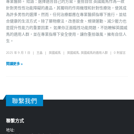
專業醫師。 結語：選擇適合自己的方案，重拾自信 英國威馬作為一款
針對男性性功能障礙的產品，其獨特的作用機理和針對性療效，使其成
為許多男性的選擇。然而，任何治療都應在專業醫師指導下進行，並結
合健康的生活方式。除了藥物療法，改善飲食、規律運動、減少壓力也
是提升性能力的重要因素。 如果你正面臨性功能問題，不妨瞭解英國威
馬的適用人群，並在專業指導下安全使用，讓你重拾雄風，擁有自信人
生。
2025 年 9 月 1 日
王晶
英國威馬
英國威馬
,
英國威馬的適用人群
0 則留言
閱讀更多 »
聯繫我們
聯繫方式
地址: