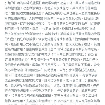
引起的性功能障礙 這些慢性疾病常伴隨性功能下降。英國威馬通過啟動
海綿體細胞，改善血液供應，有助於恢復性能力。 英國威馬的作用機
理：如何幫助男性重拾雄風？ 英國威馬的核心原理基於人體夜間生長發
育的生物鐘特點。人體在夜間睡眠時，器官處於休息狀態，但新陳代謝
卻在加速，促進身體的修復和生長。美國育根公司研發的“啟動1號”正是
利用這一生物節律，採用“生物靶向”技術，能迅速定位海綿體受損細
胞，並將有效成分直達病灶。 具體來說，英國威馬能啟動海綿體內受損
的細胞，促進血液循環，恢復海綿體的彈性和功能，從而讓男性雄風再
現。這種作用方式不僅提升了治療的針對性，也大大提高了療效。 英國
威馬的副作用：使用時需要注意什麼？ 儘管英國威馬具有良好的效果，
但任何藥物或保健品都可能帶來副作用。常見的副作用包括： 頭暈 面
紅 鼻塞 輕微的消化不良 這些副作用多數是短暫且輕微的，通常在停止
使用後會自行消退。嚴重的不良反應較少，但仍需注意以下事項： 避免
與心血管藥物（如硝酸鹽類）同時使用，以免引發血壓過低或其他危
險。 不建議過量服用，應按照產品說明或醫生指導使用。 有慢性疾病
或正在服用其他藥物的男性，應先諮詢醫師。 如何安全使用英國威馬？
為了最大程度發揮效果並保障健康，建議男性在使用英國威馬前，先進
行全面的身體檢查，並遵循以下原則： 先從低劑量開始，觀察身體反
應。 按照產品說明或醫師指示用藥，不要自行增加劑量。 避免與其他
藥物同時服用，尤其是心血管藥物。 如果出現不適，應立即停用並諮詢