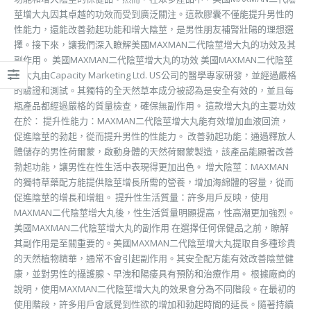
莖增大丸因其卓越的功效而受到廣泛關注。這款膠囊不僅能提升男性的
性能力，還能改善勃起功能和增大陰莖，是男性朋友補腎壯陽的理想選
擇。接下來，讓我們深入瞭解美國MAXMAN二代陰莖增大丸的功效及其
副作用。 美國MAXMAN二代陰莖增大丸的功效 美國MAXMAN二代陰莖
增大丸由Capacity Marketing Ltd. US公司的醫學專家研發，並經過嚴格
的驗證和測試。其獨特的全天然草本成分被認為是安全有效的，並且每
瓶產品都經過嚴格的質量檢查，確保無副作用。 這款增大丸的主要功效
在於： 提升性能力：MAXMAN二代陰莖增大丸能有效增加血液回流，
促進陰莖的勃起，從而提升男性的性能力。 改善勃起功能：通過釋放人
體儲存的男性荷爾蒙，啟動身體的天然荷爾蒙製造，該產品能顯著改善
勃起功能，讓男性在性生活中表現得更加出色。 增大陰莖：MAXMAN
的獨特草藥配方能提供陰莖增長所需的營養，增加海綿體的容量，從而
促進陰莖的增長和增粗。 提升性生活質量：許多用戶反映，使用
MAXMAN二代陰莖增大丸後，性生活質量明顯提高，性高潮更加強烈。
美國MAXMAN二代陰莖增大丸的副作用 在選擇任何保健品之前，瞭解
其副作用是至關重要的。美國MAXMAN二代陰莖增大丸提取自多種珍貴
的天然植物精華，通常不會引起副作用。其安全配方能有效改善陰莖健
康，並對男性的攝護腺、早洩和陽痿具有預防和治療作用。 根據廠商的
說明，使用MAXMAN二代陰莖增大丸的效果會分為不同階段。在最初的
使用階段，許多用戶會感覺到性欲的增加和勃起時間的延長。隨著持續