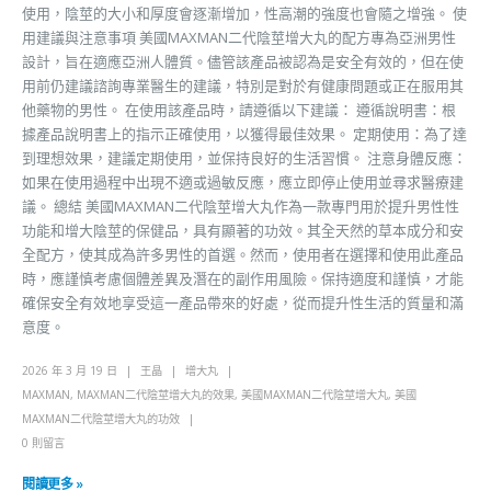
使用，陰莖的大小和厚度會逐漸增加，性高潮的強度也會隨之增強。 使
用建議與注意事項 美國MAXMAN二代陰莖增大丸的配方專為亞洲男性
設計，旨在適應亞洲人體質。儘管該產品被認為是安全有效的，但在使
用前仍建議諮詢專業醫生的建議，特別是對於有健康問題或正在服用其
他藥物的男性。 在使用該產品時，請遵循以下建議： 遵循說明書：根
據產品說明書上的指示正確使用，以獲得最佳效果。 定期使用：為了達
到理想效果，建議定期使用，並保持良好的生活習慣。 注意身體反應：
如果在使用過程中出現不適或過敏反應，應立即停止使用並尋求醫療建
議。 總結 美國MAXMAN二代陰莖增大丸作為一款專門用於提升男性性
功能和增大陰莖的保健品，具有顯著的功效。其全天然的草本成分和安
全配方，使其成為許多男性的首選。然而，使用者在選擇和使用此產品
時，應謹慎考慮個體差異及潛在的副作用風險。保持適度和謹慎，才能
確保安全有效地享受這一產品帶來的好處，從而提升性生活的質量和滿
意度。
2026 年 3 月 19 日
王晶
增大丸
MAXMAN
,
MAXMAN二代陰莖增大丸的效果
,
美國MAXMAN二代陰莖增大丸
,
美國
MAXMAN二代陰莖增大丸的功效
0 則留言
閱讀更多 »