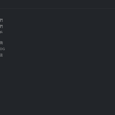
們
們
戶
詢
OG
店