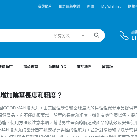
我的賬戶
關於康藥本鋪
新聞
My Wishlist
購物
加
所有分類
L
選購商店
超商查詢
新聞BLOG
關於我們
留言板
性增加陰莖長度和粗度？
美國GOODMAN增大丸，由美國性學會和全球最大的男性性保健用品提供
的男性性保健產品。它不僅能顯著增加陰莖的長度和粗度，還能有效治療陽痿，提
要功能、使用方法及注意事項，幫助男性全面瞭解這款產品的功效及安全使用
ODMAN增大丸的設計旨在迅速提高男性的性能力，並針對陽痿和早洩等常