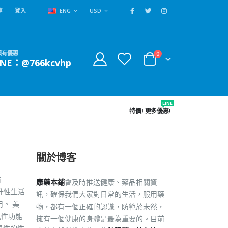
車
登入
ENG
USD
賴有優惠
0
INE：@766kcvhp
LINE
特價!
更多優惠!
關於博客
商
康藥本鋪
會及時推送健康、藥品相關資
升性生活
訊，確保我們大家對日常的生活，服用藥
。 美
物，都有一個正確的認識，防範於未然，
見性功能
擁有一個健康的身體是最為重要的。目前