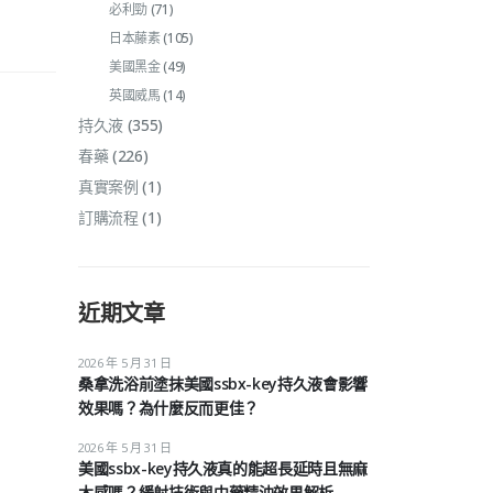
必利勁
(71)
日本藤素
(105)
美國黑金
(49)
英國威馬
(14)
持久液
(355)
春藥
(226)
真實案例
(1)
訂購流程
(1)
近期文章
2026 年 5 月 31 日
桑拿洗浴前塗抹美國ssbx-key持久液會影響
效果嗎？為什麼反而更佳？
2026 年 5 月 31 日
美國ssbx-key持久液真的能超長延時且無麻
木感嗎？緩射技術與中藥精油效果解析