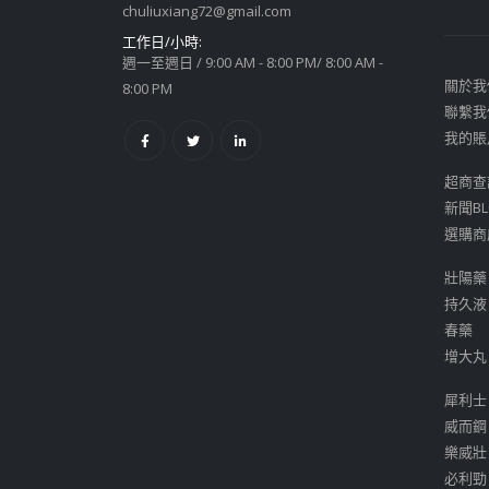
chuliuxiang72@gmail.com
工作日/小時:
週一至週日 / 9:00 AM - 8:00 PM/ 8:00 AM -
關於我
8:00 PM
聯繫我
我的賬
超商查
新聞BL
選購商
壯陽藥
持久液
春藥
增大丸
犀利士
威而鋼
樂威壯
必利勁