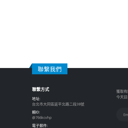
聯繫我們
聯繫方式
獲取有
今天註
地址:
台北市大同區延平北路二段38號
賴ID:
@766kcvhp
電子郵件: