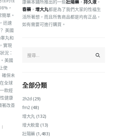
男性的性
康藥本鋪所推出的一些
壯陽藥
，
持久液
，
8%，
春藥
，
增大丸
都是為了我們大家的性福生
常簡單。
活所著想，而且所售商品都是均有正品，
，迅速
如有需要可進行購買。
？ 美國
動睾丸和
，實現
康狀況：
。美國
止使
，確保未
司在全球
全部分類
是一款經
性健康
2h2d
(29)
顯著改善
fm2
(48)
增大丸
(132)
增大軟膏
(13)
壯陽藥
(1,483)