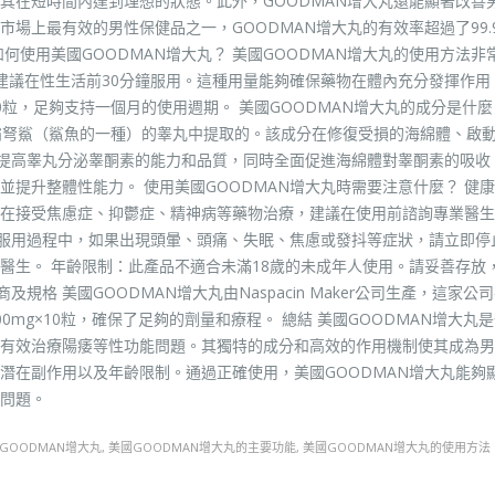
其在短時間內達到理想的狀態。此外，GOODMAN增大丸還能顯著改善
場上最有效的男性保健品之一，GOODMAN增大丸的有效率超過了99.9
何使用美國GOODMAN增大丸？ 美國GOODMAN增大丸的使用方法非
建議在性生活前30分鐘服用。這種用量能夠確保藥物在體內充分發揮作用
粒，足夠支持一個月的使用週期。 美國GOODMAN增大丸的成分是什麼
的霸弩鯊（鯊魚的一種）的睾丸中提取的。該成分在修復受損的海綿體、啟
著提高睾丸分泌睾酮素的能力和品質，同時全面促進海綿體對睾酮素的吸收
提升整體性能力。 使用美國GOODMAN增大丸時需要注意什麼？ 健
在接受焦慮症、抑鬱症、精神病等藥物治療，建議在使用前諮詢專業醫生
：在服用過程中，如果出現頭暈、頭痛、失眠、焦慮或發抖等症狀，請立即停
醫生。 年齡限制：此產品不適合未滿18歲的未成年人使用。請妥善存放
規格 美國GOODMAN增大丸由Naspacin Maker公司生產，這家公
mg×10粒，確保了足夠的劑量和療程。 總結 美國GOODMAN增大丸
有效治療陽痿等性功能問題。其獨特的成分和高效的作用機制使其成為男
潛在副作用以及年齡限制。通過正確使用，美國GOODMAN增大丸能夠
問題。
GOODMAN增大丸
,
美國GOODMAN增大丸的主要功能
,
美國GOODMAN增大丸的使用方法