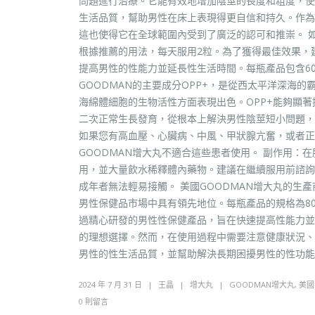
問題進行治療。它能有效地增加陰莖的長度和粗度，使
生活品質，幫助男性在床上表現得更自信和持久。作為市
這也使得它在全球範圍內受到了廣泛的認可和推崇。 如
根據推薦的用法，每天服用2粒。為了獲得最佳效果，
提高男性的性能力並延長性生活時間。每瓶產品包含60
GOODMAN的主要成分OPP+，是從西太平洋深海
海綿體細胞的生物活性方面表現出色。OPP+能夠顯
二次正常生長發育，從根本上解決男性陰莖短小問題，並
如果您有高血壓、心臟病、中風、甲狀腺亢奮，或者正
GOODMAN增大丸不適合這些患者使用。 副作用
用，並大量飲水稀釋體內藥物。建議在繼續服用前諮詢
成年者無法輕易接觸。 美國GOODMAN增大丸的生產商及
男性保健品市場中具有領先地位。每瓶產品的規格為800
過精心研發的男性性保健產品，旨在快速提高性能力並
的理想選擇。然而，在使用過程中需要注意健康狀況、
男性的性生活品質，並幫助解決長期困擾男性的性功能
2024 年 7 月 31 日
王晶
增大丸
GOODMAN增大丸
,
美國
0 則留言