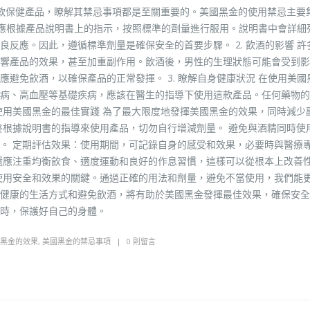
一款保健產品，瞭解其禁忌事項都是至關重要的。美國黑金的使用禁忌主要
時，應根據產品說明書上的指示，按照標準的劑量進行服用。說明書中會詳細
反應。因此，遵循標準劑量是確保安全的首要步驟。 2. 飲酒的影響 許
響產品的效果，甚至加重副作用。飲酒後，男性的生理狀態可能會受到影
避免飲酒，以確保產品的正常發揮。 3. 瞭解自身健康狀況 在使用美國
病、高血壓等基礎疾病，應該在醫生的指導下使用這款產品。任何藥物的
使用美國黑金的最佳實踐 為了最大限度地發揮美國黑金的效果，同時減少
終根據說明書的指導來使用產品，切勿自行增減劑量。 避免與酒精同時使
。 定期評估效果：使用期間，可記錄自身的感受和效果，必要時與醫療
還應注重均衡飲食、適度運動和良好的作息習慣，這樣可以從根本上改善
使用安全和效果的關鍵。通過正確的用法和劑量，避免不當使用，我們能
健康的生活方式和避免飲酒，將有助於美國黑金發揮最佳效果，確保安全
時，保護好自己的身體。
黑金的效果
,
美國黑金的禁忌事項
0 則留言