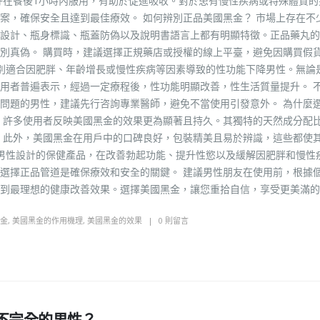
好在餐後1小時內服用，有助於促進吸收。對於患有慢性疾病或特殊體質的
案，確保安全且達到最佳療效。 如何辨別正品美國黑金？ 市場上存在不
設計、瓶身標識、瓶蓋防偽以及說明書語言上都有明顯特徵。正品藥丸的
別真偽。 購買時，建議選擇正規藥店或授權的線上平臺，避免因購買假
特別適合因肥胖、年齡增長或慢性疾病等因素導致的性功能下降男性。無論
用者普遍表示，經過一定療程後，性功能明顯改善，性生活質量提升。 
問題的男性，建議先行咨詢專業醫師，避免不當使用引發意外。 為什麼
，許多使用者反映美國黑金的效果更為顯著且持久。其獨特的天然成分配
 此外，美國黑金在用戶中的口碑良好，包裝精美且易於辨識，這些都使
為男性設計的保健產品，在改善勃起功能、提升性慾以及緩解因肥胖和慢性
選擇正品管道是確保療效和安全的關鍵。 建議男性朋友在使用前，根據
到最理想的健康改善效果。選擇美國黑金，讓您重拾自信，享受更美滿的
金
,
美國黑金的作用機理
,
美國黑金的效果
0 則留言
不完全的男性？