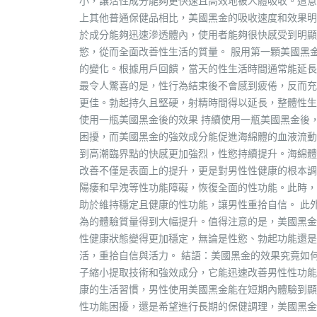
小，讓活性成分能夠更快速且高效地被人體吸收。這意
上其他普通保健品相比，美國黑金的吸收速度和效果明
於成分能夠迅速滲透體內，使用者能夠很快感受到明顯
慾，從而全面改善性生活的質量。 服用第一顆美國黑
的變化。根據用戶回饋，當天的性生活時間通常能延長
最令人驚喜的是，性行為結束後不會感到疲倦，反而充
更佳。勃起持久且堅硬，射精時間得以延長，整體性生
使用一瓶美國黑金後的效果 持續使用一瓶美國黑金後
困擾，而美國黑金的強效成分能促進海綿體的血液流動
到高潮臨界點的快感更加強烈，性慾持續提升。海綿體
改善不僅是表面上的提升，更是對男性性健康的根本調
陽痿和早洩等性功能障礙，恢復全面的性功能。此時，
助於維持穩定且健康的性功能，讓男性重拾自信。 此
為的體驗質量得到大幅提升。值得注意的是，美國黑金
性健康狀態變得更加穩定，無論是性慾、勃起功能還是
活，重拾自信與活力。 結語：美國黑金的效果究竟如
子縮小提取技術和強效成分，它能迅速改善男性性功能
康的生活習慣，男性使用美國黑金能在短期內體驗到顯
性功能困擾，還是希望進行長期的保健調理，美國黑金