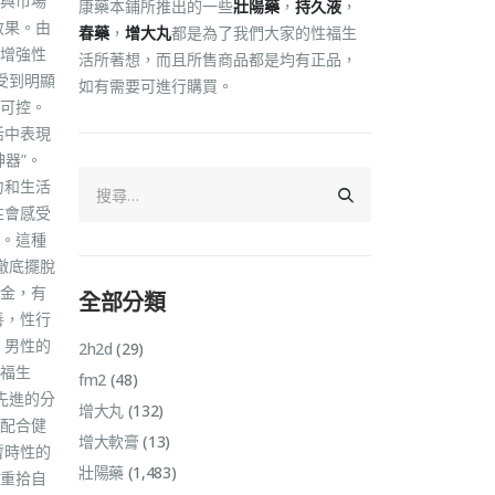
與市場
康藥本鋪所推出的一些
壯陽藥
，
持久液
，
效果。由
春藥
，
增大丸
都是為了我們大家的性福生
增強性
活所著想，而且所售商品都是均有正品，
受到明顯
如有需要可進行購買。
且可控。
活中表現
器”。
力和生活
性會感受
。這種
徹底擺脫
金，有
全部分類
善，性行
，男性的
2h2d
(29)
福生
fm2
(48)
先進的分
增大丸
(132)
配合健
增大軟膏
(13)
暫時性的
壯陽藥
(1,483)
重拾自