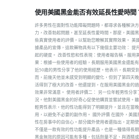
使用美國黑金能否有效延長性愛時間
許多男性在面對性功能障礙問題時，都尋求各種解決方
力，改善勃起問題，甚至延長性愛時間。那麼，美國黑
些真實使用者的評價，以幫助您瞭解其實際效果。 美
據產品的宣傳，這款藥物具有以下幾個主要功效： 提
起的硬度。 改善性慾和性表現：使用者報告稱，服用
果：根據一些使用者的經驗，長期服用美國黑金還能有
近50歲的男性分享了他的使用經歷。他表示，長期受
而，前幾天他並未感受到明顯的變化，但到了第四天晚
活得到了極大的改善。他還提到，在服用美國黑金的過
效果非常滿意。 使用者評價二： 另一位年輕男性分
況。他對美國黑金的好奇心促使他購買並嘗試使用。雖
輕男性表示，他的性功能得到了明顯提升，並且在當晚
用，以避免不必要的副作用。 國外評價 在國外，美
性在房事中的自信心。部分國外使用者還指出，定期使
不僅是一款有效的性功能提升產品，也是一種值得長期
黑金無效的原因可能有多種，包括劑量不足、與酒精或