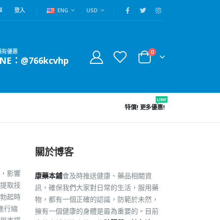
車
登入
ENG
USD
賴有優惠
0
INE：@766kcvhp
LINE
特價!
更多優惠!
關於博客
，影響
康藥本鋪
會及時推送健康、藥品相關資
提取技
訊，確保我們大家對日常的生活，服用藥
勃起時
物，都有一個正確的認識，防範於未然，
進行縮
擁有一個健康的身體是最為重要的。目前