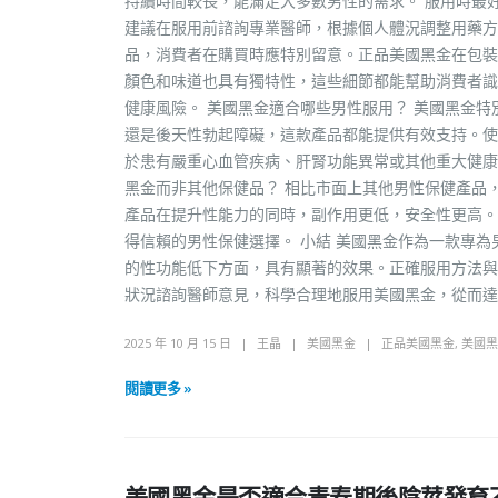
持續時間較長，能滿足大多數男性的需求。 服用時最
建議在服用前諮詢專業醫師，根據個人體況調整用藥方
品，消費者在購買時應特別留意。正品美國黑金在包裝
顏色和味道也具有獨特性，這些細節都能幫助消費者識
健康風險。 美國黑金適合哪些男性服用？ 美國黑金
還是後天性勃起障礙，這款產品都能提供有效支持。使
於患有嚴重心血管疾病、肝腎功能異常或其他重大健康
黑金而非其他保健品？ 相比市面上其他男性保健產品
產品在提升性能力的同時，副作用更低，安全性更高。
得信賴的男性保健選擇。 小結 美國黑金作為一款專
的性功能低下方面，具有顯著的效果。正確服用方法與
狀況諮詢醫師意見，科學合理地服用美國黑金，從而達
2025 年 10 月 15 日
王晶
美國黑金
正品美國黑金
,
美國黑
閱讀更多 »
美國黑金是否適合青春期後陰莖發育