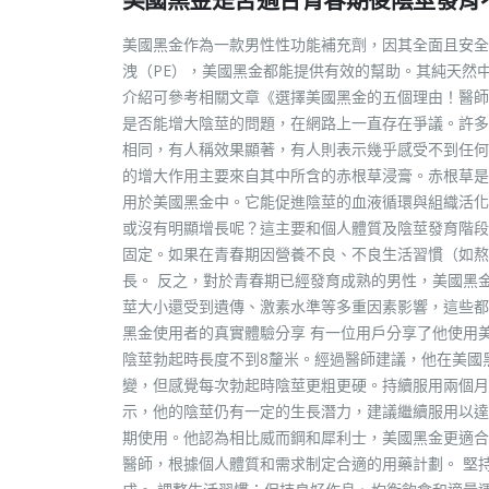
美國黑金作為一款男性性功能補充劑，因其全面且安全
洩（PE），美國黑金都能提供有效的幫助。其純天然
介紹可參考相關文章《選擇美國黑金的五個理由！醫師
是否能增大陰莖的問題，在網路上一直存在爭議。許多
相同，有人稱效果顯著，有人則表示幾乎感受不到任何
的增大作用主要來自其中所含的赤根草浸膏。赤根草是
用於美國黑金中。它能促進陰莖的血液循環與組織活化
或沒有明顯增長呢？這主要和個人體質及陰莖發育階段
固定。如果在青春期因營養不良、不良生活習慣（如熬
長。 反之，對於青春期已經發育成熟的男性，美國黑
莖大小還受到遺傳、激素水準等多重因素影響，這些都
黑金使用者的真實體驗分享 有一位用戶分享了他使用
陰莖勃起時長度不到8釐米。經過醫師建議，他在美國
變，但感覺每次勃起時陰莖更粗更硬。持續服用兩個月
示，他的陰莖仍有一定的生長潛力，建議繼續服用以達
期使用。他認為相比威而鋼和犀利士，美國黑金更適合
醫師，根據個人體質和需求制定合適的用藥計劃。 堅