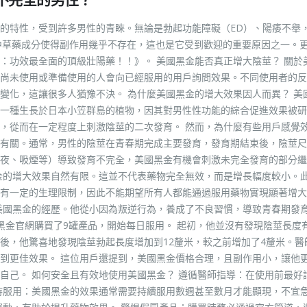
的特性，受到許多男性的青睞。無論是勃起功能障礙（ED）、陽痿不舉
中草藥成分使得副作用幾乎不存在，這也是它受到歡迎的重要原因之一。
：功效最全面的頂級壯陽藥！！》。 美國黑金能否真正增大陰莖？ 關於
尚未使用或準備使用的人會向已經服用的用戶詢問效果。不同使用者的反
變化，這讓很多人猶豫不決。 為什麼美國黑金的增大效果因人而異？ 美
一種生長於日本小笠群島的植物，因其對男性性功能的綜合促進效果被研
，從而在一定程度上刺激陰莖的二次發育。 然而，為什麼有些用戶感覺
有關。通常，男性的陰莖在青春期完成主要發育，發育期結束後，陰莖尺
夜、吸煙等）導致發育不完全，美國黑金有機會刺激未完全發育的部分繼
金的增大效果自然有限。這並不代表藥物完全無效，而是增長幅度較小。
有一定的生理限制，因此不能期望所有人都能通過服用藥物實現顯著增大
美國黑金的經歷。他從小因為叛逆行為，養成了不良習慣，導致青春期發
黑金官網購買了9罐產品，開始每日服用。 起初，他並沒有發現陰莖長度
後，他驚喜地發現陰莖勃起長度增加到12釐米，較之前增加了4釐米。醫
到更佳效果。 這位用戶還提到，美國黑金價格合理，且副作用小，讓他
自己。 如何安全且有效地使用美國黑金？ 遵循醫師指導：在使用前最好
持服用：美國黑金的效果通常需要持續服用數週甚至數月才能顯現，不宜