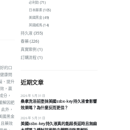
必利勁
(71)
日本藤素
(105)
美國黑金
(49)
英國威馬
(14)
持久液
(355)
春藥
(226)
真實案例
(1)
訂購流程
(1)
好的口
健康問
礙、提升
近期文章
效，贏
然成分，
2026 年 5 月 31 日
桑拿洗浴前塗抹美國ssbx-key持久液會影響
緩解因肥
效果嗎？為什麼反而更佳？
 此外，
美國黑金
2026 年 5 月 31 日
，且藥效
美國ssbx-key持久液真的能超長延時且無麻
木感嗎？緩射技術與中藥精油效果解析