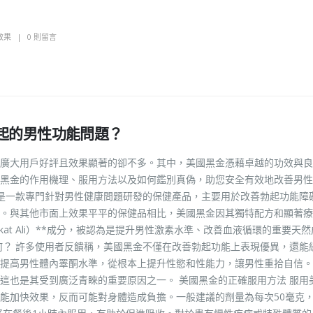
效果
0 則留言
起的男性功能問題？
廣大用戶好評且效果顯著的卻不多。其中，美國黑金憑藉卓越的功效與良
黑金的作用機理、服用方法以及如何鑑別真偽，助您安全有效地改善男性
金是一款專門針對男性健康問題研發的保健產品，主要用於改善勃起功能障
。與其他市面上效果平平的保健品相比，美國黑金因其獨特配方和顯著療
kat Ali）**成分，被認為是提升男性激素水準、改善血液循環的重要天
何？ 許多使用者反饋稱，美國黑金不僅在改善勃起功能上表現優異，還能
提高男性體內睪酮水準，從根本上提升性慾和性能力，讓男性重拾自信。
這也是其受到廣泛青睞的重要原因之一。 美國黑金的正確服用方法 服用
能加快效果，反而可能對身體造成負擔。一般建議的劑量為每次50毫克