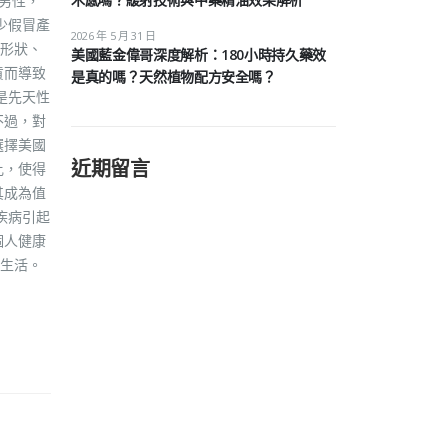
男性，
少假冒產
2026 年 5 月 31 日
形狀、
美國藍金偉哥深度解析：180小時持久藥效
貨而導致
是真的嗎？天然植物配方安全嗎？
是先天性
不過，對
選擇美國
近期留言
比，使得
其成為值
疾病引起
個人健康
生活。