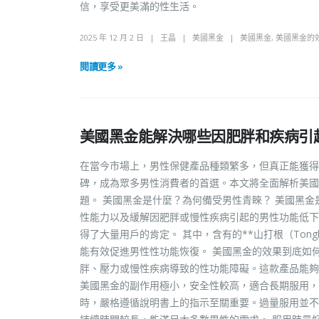
信，享受更美滿的性生活。
2025 年 12 月 2 日
王晶
美國黑金
美國黑金
,
美國黑金的
閱讀更多 »
美國黑金能解決哪些因肥胖和疾病引
在當今市場上，男性保健產品種類繁多，但真正能獲得
碑，成為眾多男性消費者的首選。本文將全面解析美國
題。 美國黑金是什麼？為何備受男性青睞？ 美國黑
性能力以及緩解因肥胖或慢性疾病引起的男性功能低下
得了大量用戶的肯定。 其中，含有的**山打根（Tong
能有效促進男性性功能恢復。 美國黑金的效果到底如
胖、壓力或慢性疾病導致的性功能障礙。這款產品能夠
美國黑金的副作用極小，安全性較高，適合長期服用，
時，嚴格遵循說明書上的指示至關重要。過量服用並不