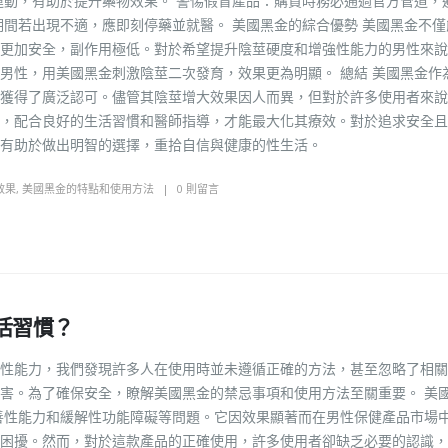
運動，有助於提升藥物效果。 警惕假冒產品：購買時務必通過官方管道，
期間若出現不適，應即刻停藥並就醫。 美國黑金的綜合優勢 美國黑金不僅
更加安全，副作用極低。對於希望提升陰莖硬度和增強性能力的男性來說
男性，用美國黑金刺激陰莖二次發育，效果更為明顯。 總結 美國黑金作
獲得了廣泛認可。儘管其陰莖增大效果因人而異，但對於許多使用者來說
，配合良好的生活習慣和醫師指導，才能最大化其療效。對於追求安全且
將有助於做出明智的選擇，重拾自信與健康的性生活。
效果
,
美國黑金的特點和使用方法
0 則留言
活習慣？
性能力，我們發現許多人在使用時並未遵循正確的方法，甚至忽略了相關
害。為了確保安全，瞭解美國黑金的禁忌事項和使用方法至關重要。 美
善性能力和緩解性功能障礙等問題。它因效果顯著而在男性保健產品市場
困擾。然而，對於這款產品的正確使用，許多使用者卻缺乏必要的認識，