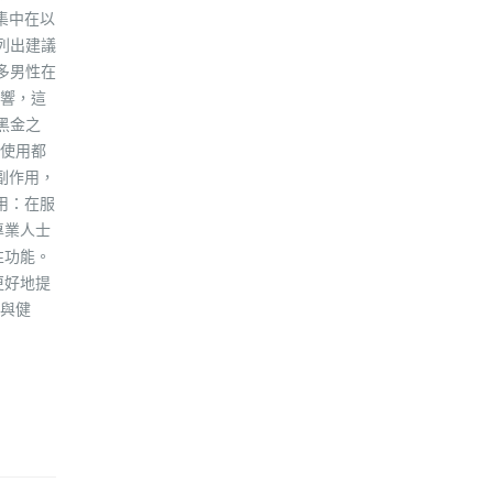
集中在以
列出建議
多男性在
響，這
黑金之
使用都
副作用，
用：在服
專業人士
性功能。
更好地提
與健