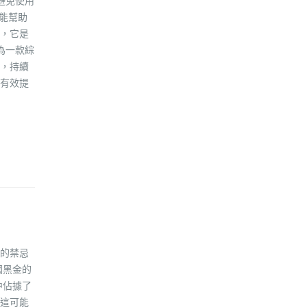
避免使用
能幫助
，它是
為一款綜
，持續
有效提
的禁忌
國黑金的
中佔據了
這可能