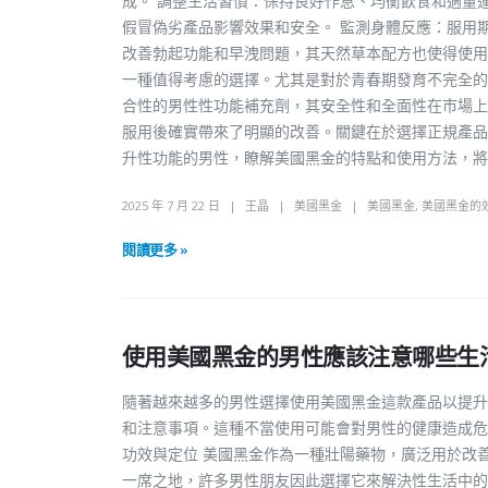
成。 調整生活習慣：保持良好作息、均衡飲食和適量
假冒偽劣產品影響效果和安全。 監測身體反應：服用
改善勃起功能和早洩問題，其天然草本配方也使得使用
一種值得考慮的選擇。尤其是對於青春期發育不完全的
合性的男性性功能補充劑，其安全性和全面性在市場上
服用後確實帶來了明顯的改善。關鍵在於選擇正規產品
升性功能的男性，瞭解美國黑金的特點和使用方法，
2025 年 7 月 22 日
王晶
美國黑金
美國黑金
,
美國黑金的
閱讀更多 »
使用美國黑金的男性應該注意哪些生
隨著越來越多的男性選擇使用美國黑金這款產品以提升
和注意事項。這種不當使用可能會對男性的健康造成危
功效與定位 美國黑金作為一種壯陽藥物，廣泛用於改
一席之地，許多男性朋友因此選擇它來解決性生活中的