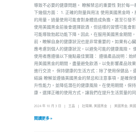
導致不必要的健康問題。 瞭解禁忌的重要性 對於每
下幾個方面： 1. 正確的劑量與用法 使用美國黑金
的用量，過量使用可能會對身體造成負擔，甚至引發不良
使用美國黑金前後會選擇飲酒，但這樣的習慣可能會影
可能導致勃起功能下降。因此，在服用美國黑金期間，應
前，瞭解自身的健康狀況也是非常重要的。如果有心臟
應考慮到個人的健康狀況，以避免可能的健康風險。 
使用者應遵循以下幾點最佳實踐： 遵循產品說明：始
用美國黑金的期間，盡量避免飲酒，以免影響產品效果
進行交流。 保持健康的生活方式：除了使用保健品，
結論 瞭解並遵循美國黑金的禁忌和注意事項，是確保
升性能力，並降低潛在的健康風險。在使用期間，保持
康。選擇正確的使用方式，讓我們在提升生活質量的同
2024 年 10 月 3 日
王晶
壯陽藥
,
美國黑金
美國黑金
,
美國
閱讀更多 »