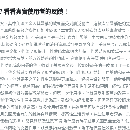
？看看真實使用者的反饋！
案，其中美國黑金因其聲稱的效果而受到廣泛關注。這款產品聲稱能夠提
金真的能有效治療性功能障礙嗎？本文將深入探討這款產品的真實效果，
國黑金的效果如何？ 美國黑金是一款非處方壯陽藥，主要由天然植物成分
升勃起硬度：通過促進陰莖血液回流和增加睪丸酮分泌，美國黑金可以顯
美國黑金後，性慾明顯提升，性愛時勃起速度加快，性愛時間顯著延長。 
效地增大陰莖，並改善整體的性功能。 真實使用者評價 使用者評價一： 
到性功能障礙困擾的他，收到了美國黑金後，按照建議在第一晚服用了一
上，他突然感到身體有了顯著的反應，並且能夠順利勃起。這讓他和妻子
程中，他與妻子之間的性生活變得更加和諧。經過三罐的服用，他對美國
享了他的經歷。他曾因為年輕時過度手淫而感到性生活不如預期，經常出現
然最初他對效果持觀望態度，但第一次使用後，他就感受到顯著的改善。
與伴侶的性生活中感覺非常滿意。雖然他未經常服用，但仍然建議按照說
國黑金的評價也相當高。許多使用者表示，這款產品可以有效延長性交時間
用美國黑金有助於維持身體健康，提高性生活質量。這些使用者認為，美
保養的選擇。 常見問題及注意事項 為什麼有時候使用美國黑金無效？ 使
其他藥物的交互作用、缺乏足夠的性刺激等。為了確保最佳效果，建議按