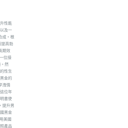
升性能
以及一
合成。根
著提高勃
長期效
一位接
顆。然
的性生
黑金的
早洩情
這位年
明書使
，提升男
國黑金
用美國
照產品