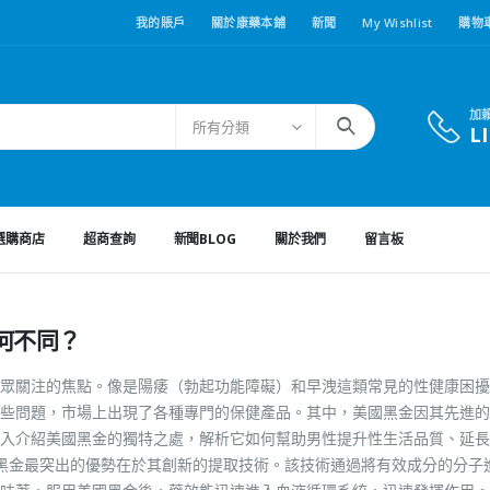
我的賬戶
關於康藥本鋪
新聞
My Wishlist
購物
加
所有分類
L
選購商店
超商查詢
新聞BLOG
關於我們
留言板
何不同？
眾關注的焦點。像是陽痿（勃起功能障礙）和早洩這類常見的性健康困擾
些問題，市場上出現了各種專門的保健產品。其中，美國黑金因其先進的
入介紹美國黑金的獨特之處，解析它如何幫助男性提升性生活品質、延長
國黑金最突出的優勢在於其創新的提取技術。該技術通過將有效成分的分子