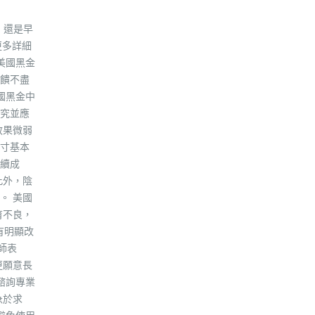
，還是早
更多詳細
美國黑金
饋不盡
國黑金中
究並應
效果微弱
寸基本
續成
此外，陰
。 美國
育不良，
有明顯改
師表
更願意長
諮詢專業
急於求