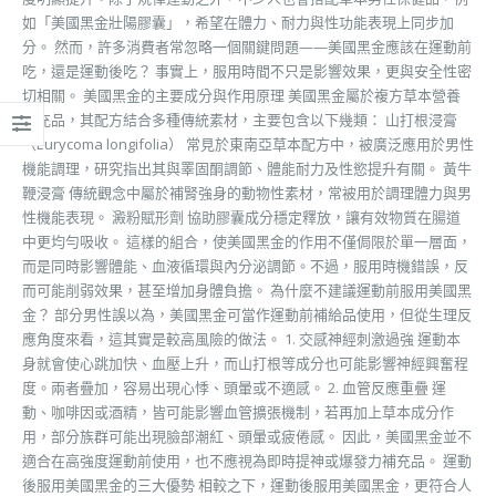
如「美國黑金壯陽膠囊」，希望在體力、耐力與性功能表現上同步加
分。 然而，許多消費者常忽略一個關鍵問題——美國黑金應該在運動前
吃，還是運動後吃？ 事實上，服用時間不只是影響效果，更與安全性密
切相關。 美國黑金的主要成分與作用原理 美國黑金屬於複方草本營養
補充品，其配方結合多種傳統素材，主要包含以下幾類： 山打根浸膏
（Eurycoma longifolia） 常見於東南亞草本配方中，被廣泛應用於男性
機能調理，研究指出其與睪固酮調節、體能耐力及性慾提升有關。 黃牛
鞭浸膏 傳統觀念中屬於補腎強身的動物性素材，常被用於調理體力與男
性機能表現。 澱粉賦形劑 協助膠囊成分穩定釋放，讓有效物質在腸道
中更均勻吸收。 這樣的組合，使美國黑金的作用不僅侷限於單一層面，
而是同時影響體能、血液循環與內分泌調節。不過，服用時機錯誤，反
而可能削弱效果，甚至增加身體負擔。 為什麼不建議運動前服用美國黑
金？ 部分男性誤以為，美國黑金可當作運動前補給品使用，但從生理反
應角度來看，這其實是較高風險的做法。 1. 交感神經刺激過強 運動本
身就會使心跳加快、血壓上升，而山打根等成分也可能影響神經興奮程
度。兩者疊加，容易出現心悸、頭暈或不適感。 2. 血管反應重疊 運
動、咖啡因或酒精，皆可能影響血管擴張機制，若再加上草本成分作
用，部分族群可能出現臉部潮紅、頭暈或疲倦感。 因此，美國黑金並不
適合在高強度運動前使用，也不應視為即時提神或爆發力補充品。 運動
後服用美國黑金的三大優勢 相較之下，運動後服用美國黑金，更符合人