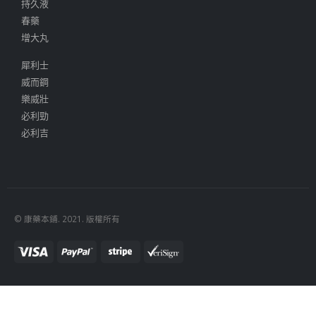
持久液
春藥
增大丸
犀利士
威而鋼
樂威壯
必利勁
必利吉
© 康藥本鋪. 2021. 版權所有