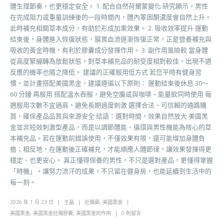
體生理節奏，也更穩定安全。 1. 配合自然荷爾蒙變化 研究顯示，男性
在完成阻力或重量訓練後的一段時間內，體內睪固酮濃度會自然上升。
此時補充相關草本成分，有助於形成加乘效果。 2. 吸收效率提升 運動
結束後，身體進入恢復狀態，腸胃血流逐漸恢復正常，正是營養補充與
吸收的黃金時機，有利於膠囊成分發揮作用。 3. 副作用風險較 當身體
從高度緊繃轉為放鬆狀態，對草本補充品的耐受度相對較佳，出現不適
反應的機率也隨之降低。 建議的正確服用低方式 若您平時有健身習
慣，並計畫搭配美國黑金，建議遵循以下原則： 運動結束後休息 30～
60 分鐘 再服用 搭配溫水吞服，避免空腹或與咖啡、能量飲同時使用 每
週服用次數不宜過高，避免長期過度刺激 選擇合法、可信賴的通路購
買，確保產品品質與來源安全 結語：選對時間，效果自然放大 美國黑
金並非短效刺激型產品，而是以調節體能、循環與男性機能為核心的草
本補充品。若在運動前錯誤使用，不僅效果有限，還可能增加身體負
擔；相反地，在運動後正確補充，才能順應人體節律，讓效果發揮得更
穩定、也更安心。 真正懂得保養的男性，不只是選對產品，更懂得掌握
「時機」。讓努力流汗的成果，不只留在健身房，也能延續到生活中的
每一刻。
2026 年 1 月 23 日
王晶
壯陽藥
,
美國黑金
美國黑金
,
美國黑金壯陽膠囊
,
美國黑金的作用
0 則留言