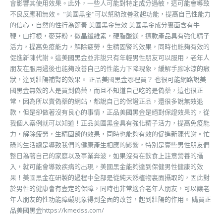
會影響其使用效果。此外，一些人可能對特定成分過敏，這可能會導致
不良反應和無效。 "美國黑金"可以幫助改善勃起功能，提高自己性能力
的信心，自然的性行為節奏 美國黑金無效 美國黑金成分裏面含有牛
鞭，山打根，麥芽粉，微晶纖維素，硬脂酸鎂，這款產品具有強化精子
活力，提高免疫能力，解除疲勞，生精固腎的效果，同時也能夠有效的
促進新陳代謝。這美國黑金並非說只有年輕男性朋友可以服用，老年人
朋友在服用過後也能夠改善自己的性能力下降現象，緩解手腳冰涼的癥
狀，達到壯陽補腎的效果。 正品美國黑金哪裡買？ 也很可能網路說美
國黑金無效的人是買到偽藥，而且不知道自己吃的是偽藥，這也很正
常，因為所以賣偽藥的網站，都說自己的保證正品，還很多說無效退
款，但是卻做著沒有良心的事情，正品美國黑金是絕對保證效果的，從
我個人案例就可以知道！正品美國黑金具有強化精子活力，提高免疫能
力，解除疲勞，生精固腎的效果，同時也能夠有效的促進新陳代謝。忙
碌的生活總是導致我們的健康產生相應的影響，特別是壹些男性朋友們
整日為著自己的家庭以及事業奔波，如果沒有在飲食上註意營養的攝
入，就可能會導致疾病的出現，美國黑金能夠達到保健男性健康的效
果！美國黑金在研製的過程中全部是從純天然植物裏面攝取的，因此對
於男性的健康會有壹定的保障，同時也非常適合老年人朋友，可以讓老
年人朋友的性功能障礙現象得到全面的改善，起到壯陽的作用。 購買正
品美國黑金https://kmedss.com/