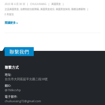
2023 年 4 月 30 日
CHULIUXIANG
美國黑金
正品美國黑金
,
治療勃起功能障礙
,
美國黑金成分
,
美國黑金無效
,
陽痿治療藥物
0 則留言
閱讀更多 »
聯繫我們
聯繫方式
地址:
台北市大同區延平北路二段38號
賴ID:
@766kcvhp
電子郵件:
chuliuxiang72@gmail.com