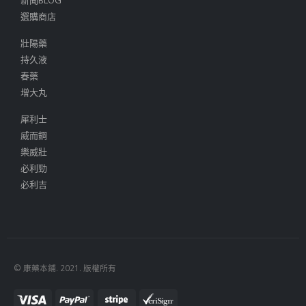
新聞BLOG
選購商店
壯陽藥
持久液
春藥
增大丸
犀利士
威而鋼
樂威壯
必利勁
必利吉
© 康藥本鋪. 2021. 版權所有