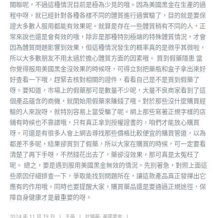
關聯呢，不過這種情況目前是極為少見的哦。因為美國黑金在生產的過
程中呀，就已經針對各種各樣不同的體質進行過實驗了，目的就是要保
證大多數人服用都能有效果呢。就算是存在一些體質稍有不同的人，正
常來說也還是會有效的哦，除非是那種特別極端的特殊體質情況，才會
因為體質問題影響到效果，但這種情況發生的概率真的是微乎其微啦，
所以大多數朋友不用太過於擔心體質方面的因素哦。 買到假藥隱患 當
你覺得服用美國黑金沒效果的時候呀，可得立刻把藥瓶和盒子拿出來好
好查看一下哦，趕緊去核對相關的證件，看看自己是不是買到假藥了
呀。要知道，市場上的假藥那可是數量不少呢，大量不良商家看到了這
個產品蘊含的商機，就開始用假藥來賺錢了哦。對於那些沒什麼購買經
驗的人來說呀，就特別容易上當受騙了呢。網上那些寫著正規字樣的店
鋪有時候也不靠譜哦，只有真正拿到授權證書的，咱們才能放心購買
呀。可還是有很多人會上網去尋找那些價格比較便宜的購買管道，以為
都差不多呢，結果卻買到了假藥，所以大家在購買的時候，可一定要看
清楚了再下手呀，不然錢花出去了，藥卻沒效果，那可真是太冤枉了
呢。 總之，要是遇到服用美國黑金無效的情況，先別著急，對照上面這
些原因仔細排查一下，爭取能找到問題所在，讓這款產品真正發揮出它
應有的作用哦。同時也要提醒大家，購買藥品還是要通過正規途徑，保
障自身健康才是最重要的呀。
2024 年 11 月 19 日
王晶
壯陽藥
,
美國黑金