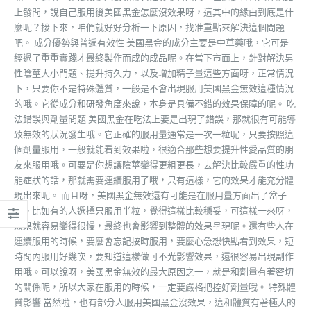
上發問，說自己服用後美國黑金怎麼沒效果呀，這其中的緣由到底是什
麼呢？接下來，咱們就好好分析一下原因，找准重點來解決這個問題
吧。 成分優勢與普遍有效性 美國黑金的成分主要是中草藥哦，它可是
經過了重重實踐才最終製作而成的成品呢。在當下市面上，針對解決男
性陰莖大小問題、提升持久力，以及增加精子量這些方面呀，正常情況
下，只要你不是特殊體質，一般是不會出現服用美國黑金無效這種情況
的哦。它從成分和研發角度來說，本身是具備不錯的效果保障的呢。 吃
法錯誤與劑量問題 美國黑金在吃法上要是出現了錯誤，那就很有可能導
致無效的狀況發生哦。它正確的服用量通常是一次一粒呢，只要按照這
個劑量服用，一般就能看到效果啦，很適合那些想要提升性愛品質的朋
友來服用哦。可要是你想讓陰莖變得更粗更長，去解決比較嚴重的性功
能症狀的話，那就需要連續服用了哦，只有這樣，它的效果才能充分體
現出來呢。 而且呀，美國黑金無效還有可能是在服用量方面出了岔子
哦。比如有的人選擇只服用半粒，覺得這樣比較穩妥，可這樣一來呀，
效果就容易變得很慢，最終也會影響到整體的效果呈現呢。還有些人在
連續服用的時候，要麼會忘記按時服用，要麼心急想快點看到效果，短
時間內服用好幾次，要知道這樣做可不光影響效果，還很容易出現副作
用哦。可以說呀，美國黑金無效的最大原因之一，就是和劑量有著密切
的關係呢，所以大家在服用的時候，一定要嚴格把控好劑量哦。 特殊體
質影響 當然啦，也有部分人服用美國黑金沒效果，這和體質有著極大的