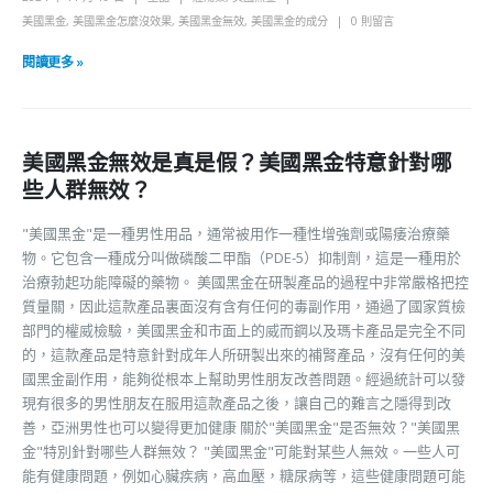
美國黑金
,
美國黑金怎麼沒效果
,
美國黑金無效
,
美國黑金的成分
0 則留言
閱讀更多 »
美國黑金無效是真是假？美國黑金特意針對哪
些人群無效？
"美國黑金"是一種男性用品，通常被用作一種性增強劑或陽痿治療藥
物。它包含一種成分叫做磷酸二甲酯（PDE-5）抑制劑，這是一種用於
治療勃起功能障礙的藥物。 美國黑金在研製產品的過程中非常嚴格把控
質量關，因此這款產品裏面沒有含有任何的毒副作用，通過了國家質檢
部門的權威檢驗，美國黑金和市面上的威而鋼以及瑪卡產品是完全不同
的，這款產品是特意針對成年人所研製出來的補腎產品，沒有任何的美
國黑金副作用，能夠從根本上幫助男性朋友改善問題。經過統計可以發
現有很多的男性朋友在服用這款產品之後，讓自己的難言之隱得到改
善，亞洲男性也可以變得更加健康 關於"美國黑金"是否無效？"美國黑
金"特別針對哪些人群無效？ "美國黑金"可能對某些人無效。一些人可
能有健康問題，例如心臟疾病，高血壓，糖尿病等，這些健康問題可能