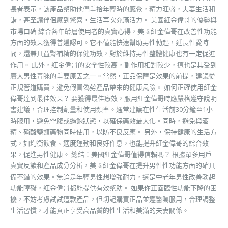
長者表示，該產品幫助他們重拾年輕時的感覺，精力旺盛，夫妻生活和
諧，甚至讓伴侶感到驚喜，生活再次充滿活力。 美國紅金偉哥的優勢與
市場口碑 綜合各年齡層使用者的真實心得，美國紅金偉哥在改善性功能
方面的效果獲得普遍認可。它不僅能快速幫助男性勃起，延長性愛時
間，還兼具益腎補精的保健功效，對於維持男性整體健康也有一定促進
作用。 此外，紅金偉哥的安全性較高，副作用相對較少，這也是其受到
廣大男性青睞的重要原因之一。當然，正品保障是效果的前提，建議從
正規管道購買，避免假冒偽劣產品帶來的健康風險。 如何正確使用紅金
偉哥達到最佳效果？ 要獲得最佳療效，服用紅金偉哥時應嚴格遵守說明
書建議，合理控制劑量和使用頻率。通常建議在性生活前30分鐘至1小
時服用，避免空腹或過飽狀態，以確保藥效最大化。同時，避免與酒
精、硝酸鹽類藥物同時使用，以防不良反應。 另外，保持健康的生活方
式，如均衡飲食、適度運動和良好作息，也能提升紅金偉哥的綜合效
果，促進男性健康。 總結：美國紅金偉哥值得信賴嗎？ 根據眾多用戶
真實反饋和產品成分分析，美國紅金偉哥在提升男性性功能方面的確具
備不錯的效果。無論是年輕男性想增強耐力，還是中老年男性改善勃起
功能障礙，紅金偉哥都能提供有效幫助。 如果你正面臨性功能下降的困
擾，不妨考慮試試這款產品，但切記購買正品並遵醫囑服用，合理調整
生活習慣，才能真正享受高品質的性生活和美滿的夫妻關係。