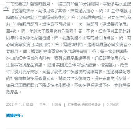
議在需要提升體驗時服用，一般提前20至30分鐘服用，事後多喝水並配
合適當運動排汗，副作用微乎其微，無需過度擔心。 問：紅金偉哥服用
時間有沒有限制？空腹還是飯後吃？ 答：沒有嚴格限制。只要在性行為
前半小時服用即可。請注意不可過量，一次一粒即可，建議每週使用3
至4次。 問：年齡大了服用會有危險嗎？ 答：不會。紅金偉哥正是針對
因年齡增長導致身體機能下降、勃起功能不正常的男性所研發。 問：有
心臟病等疾病可以服用嗎？ 答：需謹慎對待。建議有嚴重心臟疾病者不
要服用。 問：購買紅金偉哥會有使用說明書嗎？ 答：每一盒美國原裝
進口的紅金偉哥內皆附有一張英文版產品說明書，詳細載明使用方法、
注意事項與產品資訊。 總結 美國紅金偉哥從抗疲勞、增強體力、改善
性冷淡到養身美容，涵蓋了現代男性多層次的健康需求。透過科學配方
的牡蠣精華與多種微量元素，幫助男性恢復精力、提升夫妻生活品質。
如果您正面臨體力下降或性功能困擾，不妨在專業建議下進一步瞭解這
款產品。
2026 年 4 月 13 日
王晶
壯陽藥
紅金偉哥
,
美國紅金偉哥
0 則留言
閱讀更多 »