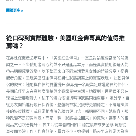
閱讀更多 »
從口碑到實際體驗，美國紅金偉哥真的值得推
薦嗎？
在男性保健產品市場中，「美國紅金偉哥」一直是討論度相當高的關鍵
詞之一。不少使用者關心的並不只是產品本身，而是真實使用後是否能
帶來明顯感受改變。以下整理來自不同生活背景女性的體驗分享，從旁
觀者角度，呈現美國紅金偉哥在男性狀態調整上的實際表現。 運動員伴
侶的觀察：體能與自信的雙重提升 蘇菲是一名職業足球運動員的伴侶，
長期陪伴男友在高強度訓練與比賽節奏中生活。她提到，運動員不只在
球場上需要爆發力，私下的體力恢復與精神狀態同樣重要。 她分享，自
從男友開始進行規律保養後，整體精神狀況變得更加穩定，不論是訓練
後的恢復速度，或日常相處時的精力與自信，都明顯不同。她形容，那
種改變不是短暫刺激，而是一種「狀態被拉回來」的感覺，讓兩人的相
處品質也跟著提升。 夜生活從業者的回饋：穩定感帶來安全感 曉娜從
事夜間表演工作，作息顛倒、壓力不小。她提到，過去男友經常因為疲