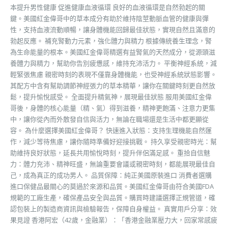
本提升男性健康 促進健康血液循環 良好的血液循環是自然勃起的關
鍵。美國紅金偉哥中的草本成分有助於維持陰莖動脈血管的健康與彈
性，支持血液流動順暢，讓身體機能回歸最佳狀態，實現自然且滿意的
勃起反應。 補充腎動力元素，強化體力與精力 根據傳統養生理念，腎
為生命能量的根本。美國紅金偉哥精選有益腎氣的天然成分，從源頭滋
養體力與精力，幫助你告別疲憊感，維持充沛活力。 平衡神經系統，減
輕緊張焦慮 親密時刻的表現不僅靠身體機能，也受神經系統狀態影響。
其配方中含有幫助調節神經張力的草本精華，讓你在關鍵時刻更自然放
鬆，提升愉悅感受。 全面提升精氣神，展現最佳狀態 服用美國紅金偉
哥後，身體的核心能量（精、氣）得到滋養，精神更飽滿、注意力更集
中，讓你從內而外散發自信與活力，無論在職場還是生活中都更顯從
容。 為什麼選擇美國紅金偉哥？ 快速進入狀態：支持生理機能自然運
作，減少等待焦慮，讓你隨時準備好迎接挑戰。 持久享受親密時光：幫
助維持良好狀態，延長共用愉悅時刻，提升伴侶滿足感。 重拾自信魅
力：體力充沛、精神旺盛，無論重要會議或親密時刻，都能展現最佳自
己，成為真正的成功男人。 品質保障：純正美國原裝進口 消費者選購
進口保健品最關心的莫過於來源和品質。美國紅金偉哥由符合美國FDA
規範的工廠生產，確保產品安全與品質。購買時建議選擇正規管道，確
認包裝上的製造商資訊與檢驗報告，保障自身權益。 真實用戶分享：效
果見證 香港阿宏（42歲，金融業）：「香港金融業壓力大，回家常感疲