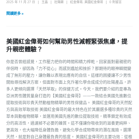
2025 年 11 月 27 日
王晶
壯陽藥
紅金偉哥
,
美國紅金偉哥
0 則留言
閱讀更多 »
美國紅金偉哥如何幫助男性減輕緊張焦慮，提
升親密體驗？
你是否曾經感覺，工作壓力把你的時間和精力榨乾，回家面對最親密的
伴侶時，卻因為「力不從心」而感到尷尬和挫折？那期待的眼神瞬間變
成了無形的壓力，讓你難以表現出應有的自信。這樣的困擾讓不少男性
開始尋找解決方案，但面對市面上充斥著化學合成成分的壯陽產品，許
多人更傾向選擇「天然萃取」的保健方式。今天，我們要介紹的是專為
亞洲男性體質量身打造的【美國紅金偉哥】——一款結合美國先進數位
提取技術與珍貴天然動植物精華的男性保健品。 美國紅金偉哥的天然配
方與高效萃取技術 美國紅金偉哥的最大特色在於其嚴選多種珍貴的天然
草本與動植物精華，並運用美國先進的數位提取技術，精準鎖定有效成
分的高活性，過濾掉不必要的雜質。這不僅讓你吸收到的滋養更純粹、
更高效，也大幅降低身體負擔，避免化學合成物帶來的潛在風險。選擇
天然，就是對自己身體最負責的態度。 美國紅金偉哥的主要功效：從根