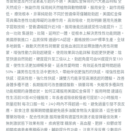
等由腎虛及內分泌紊亂引起的不適。 美國紅金偉哥的六大產品特點 全
天然成分，無副作用 採用純天然植物與動物精華，服用安全，副作用極
低。 療效根本，非單純助勃 不同於普通偉哥僅輔助勃起，美國紅金偉
哥具備改善性功能障礙的治療作用。 高效吸收，見效明顯 運用先進數
字提取技術，營養濃縮提升近3倍，服用後能迅速感受性功能提升。 三
合一功效 集速勃、壯陽、延時於一體，從根本上解決男性性功能問題。
美國原裝進口，品質保障 通過FDA認證，嚴格按照GMP標準生產，全球
多地銷售。 啟動天然男性荷爾蒙 促進血液回流並釋放體內男性荷爾
蒙，增強性動力與勃起硬度。 使用效果與功能詳解 勃起更快更硬：陰
莖快速自然勃起，硬度提升至三倍以上，勃起角度可由90度提升至130
度，使性生活更加順暢多變。 延長性愛時間：有效延長性愛時間超過
50%，讓男性在性生活中更持久，帶給伴侶更強烈的快感。 增強性慾與
快感：提高性慾，強化性快感，讓雙方均能享受高潮迭起的體驗。 改善
身體多種不適：長期服用可改善腰膝酸軟、頭暈耳鳴、失眠等多種與性
功能相關的身體症狀。 如何正確服用美國紅金偉哥？ 服用時間 建議在
性生活前30至40分鐘服用；年長者或吸收較慢者可提前1-2小時服用。
劑量控制 每次口服一粒，24小時內不得超過一粒，避免過量引發不良反
應。 飲食注意 服藥期間儘量避免過多油膩食物及大量飲酒，這些會影
響藥效吸收。 配合性刺激 服用後需有適當性刺激才能發揮最佳效果，
無刺激狀態下效果有限。 疾病管理 糖尿病、高血壓、肥胖、抑鬱症等
相關疾病患者應積極治療，輔助提升性功能。 注意不良反應 少數用戶