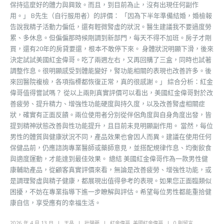
保持這麼好的體力與興致。而且，到目前為止，沒有出現任何副作
用。」 B先生（自行服用者）的評價： 「因為下半年準備結婚，婚檢報
告說我精子活動力偏低，還有輕微腎虛的狀況。醫生建議我不要過度勞
累、多休息。但偏偏那時候剛調到新部門，每天不得不加班。房子才剛
買，還有20年的房貸要還，根本不敢停下來。 身體狀況明顯下滑，後來
決定試試美國紅金偉哥。吃了兩週左右，又再回購了三盒，同時也試著
調整作息。很明顯感受到體能變好，腎功能相關的表現也改善許多。後
來回醫院複檢，各項指標都恢復正常，真的很感謝。」 綜合分析：紅金
偉哥值得嘗試嗎？ 從以上兩則真實評價可以看出，美國紅金偉哥對於改
善疲勞、提升精力、增強性功能硬度與持久度，以及改善腎虛相關症
狀，確實有正面反饋。兩位使用者分別從伴侶角度與自身角度出發，皆
提到精神狀態改善與性功能提升，且目前未見明顯副作用。 當然，每位
男性的體質與健康狀況不同，產品效果也會因人而異。建議在使用任何
保健品前，仍應諮詢專業醫師或藥師意見，並搭配規律作息、均衡飲食
與適度運動，才能達到最佳效果。 總結 美國紅金偉哥作為一款男性健
康輔助產品，從顧客真實評價來看，無論是改善疲勞、增強性功能，或
是調理腎虛與精子健康，都展現出值得參考的表現。如果您正面臨類似
困擾，不妨在專業指導下進一步瞭解與評估。希望每位男性都能重拾健
康自信，享受應有的幸福生活。
2026 年 4 月 13 日
王晶
壯陽藥
紅金偉哥
,
美國紅金偉哥
0 則留言