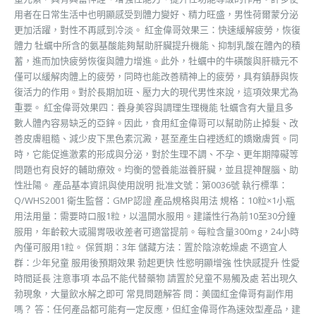
用者在日常生活中也明顯感受到體力變好、精力旺盛，男性荷爾蒙分泌
更加活躍，對性不再感到冷淡。 紅金偉哥效果三：快速緩解疲勞，恢復
體力 牡蠣中所含的氨基酸能夠幫助肝臟提升機能、抑制乳酸在體內的積
蓄，進而加快疲勞恢復與體力增進。此外，牡蠣中的牛磺酸與肝糖元不
僅可以緩解肉體上的疲勞，同時也能改善精神上的疲勞，具有鎮靜與恢
復活力的作用。對於長期加班、壓力大的現代男性來說，這項效果尤為
重要。 紅金偉哥效果四：養身美容與調理生理機能 牡蠣含有大量且多
數人體內容易缺乏的亞鋅。因此，食用紅金偉哥可以幫助防止掉髮、改
善皮膚粗糙、減少皮下黑色素沉澱，甚至產生白裡透紅的嬌嫩膚質。同
時，它能促進激素的形成與分泌，對於生理不調、不孕、更年期障礙等
問題也有良好的輔助療效。均衡的營養能滋養肝臟，並且提神醒腦、助
性壯陽。 產品基本資訊與使用說明 批准文號：第0036號 執行標準：
Q/WHS2001 衛生監督：GMP認證 產品規格與用法 規格：10粒×1小瓶
用法用量：需要時口服1粒，以溫開水服用。建議性行為前10至30分鐘
服用，年齡較大或腸胃吸收差者可適當提前。每粒含量300mg，24小時
內僅可服用1粒。 保質期：3年 儲藏方法：置於陰涼乾燥處 不適宜人
群：少年兒童 服用後預期效果 勃起更快 性慾明顯增強 性快感提升 性愛
時間延長 注意事項 本品不能代替藥物 請置於兒童不易觸及處 若出現久
勃現象，大量飲水解之即可 常見問題解答 問：美國紅金偉哥有副作用
嗎？ 答：任何產品都可能有一定反應，但紅金偉哥作為速效型產品，建