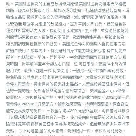
粒。 美國紅金偉哥的主要成分與作用原理 美國紅金偉哥選用天然植物
精髓，經高科技提取而成。其核心成分能夠： 迅速使陰莖勃起堅挺，增
強性交品質 縮短再次性交的間隔時間，減少疲勞感 消除早洩現象，活
化腎功能 增強睪丸細胞的分泌能力，提升睪酮水準 此外，產品富含多
種男性所需的活力因數，長期使用可增加精、氣、神，並有助於預防前
列腺等泌尿道疾病。這使得它不僅是一款即時助性產品，更被定位為一
種長期調理男性健康的保健品。 美國紅金偉哥的適用人群與使用方法
誰適合使用？ 成年男士，特別是對自身性能力缺乏信心者 有性功能障
礙者，包括陽痿、早洩、勃起不堅、中途疲軟等問題 正確使用方法 服
用時間：房事前30至40分鐘左右口服一粒 每日限制：建議24小時內僅
服用1次，最多不超過一粒 初次使用：一般男士從半粒開始即可見效，
避免過量 久勃處理：若出現異常長時間勃起，大量飲水可緩解 美國紅
金偉哥與藍金、黃金偉哥的初步對比 雖然本文聚焦於美國紅金偉哥，但
值得一提的是，另外兩款熱銷產品也各有特色： 美國藍金viagra偉哥：
經典配方，類似傳統威而鋼，主打快速起效與穩定硬度。 800mg第三代
黃金偉哥viaour：升級配方，號稱效果更強、持續時間更長，適合對性
能有更高要求的男性。 三款產品均以800mg規格呈現，消費者可以根據
自身需求與體質選擇最適合的一款。 使用美國紅金偉哥前必須知道的風
險與注意事項 儘管美國紅金偉哥標榜天然成分，但使用時仍需注意以下
幾點： 1. 不可過量 產品明確警告：最多服用一粒，半粒即可能見效。