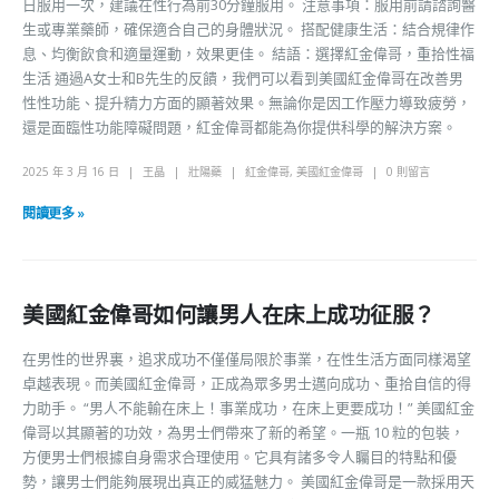
日服用一次，建議在性行為前30分鐘服用。 注意事項：服用前請諮詢醫
生或專業藥師，確保適合自己的身體狀況。 搭配健康生活：結合規律作
息、均衡飲食和適量運動，效果更佳。 結語：選擇紅金偉哥，重拾性福
生活 通過A女士和B先生的反饋，我們可以看到美國紅金偉哥在改善男
性性功能、提升精力方面的顯著效果。無論你是因工作壓力導致疲勞，
還是面臨性功能障礙問題，紅金偉哥都能為你提供科學的解決方案。
2025 年 3 月 16 日
王晶
壯陽藥
紅金偉哥
,
美國紅金偉哥
0 則留言
閱讀更多 »
美國紅金偉哥如何讓男人在床上成功征服？
在男性的世界裏，追求成功不僅僅局限於事業，在性生活方面同樣渴望
卓越表現。而美國紅金偉哥，正成為眾多男士邁向成功、重拾自信的得
力助手。 “男人不能輸在床上！事業成功，在床上更要成功！” 美國紅金
偉哥以其顯著的功效，為男士們帶來了新的希望。一瓶 10 粒的包裝，
方便男士們根據自身需求合理使用。它具有諸多令人矚目的特點和優
勢，讓男士們能夠展現出真正的威猛魅力。 美國紅金偉哥是一款採用天