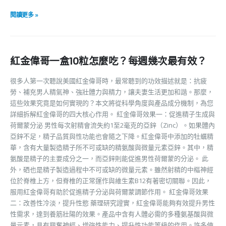
閱讀更多 »
紅金偉哥一盒10粒怎麼吃？每週幾次最有效？
很多人第一次聽說美國紅金偉哥時，最常聽到的功效描述就是：抗疲
勞、補充男人精氣神、強壯體力與精力，讓夫妻生活更加和諧。那麼，
這些效果究竟是如何實現的？本文將從科學角度與產品成分機制，為您
詳細拆解紅金偉哥的四大核心作用。 紅金偉哥效果一：促進精子生成與
荷爾蒙分泌 男性每次射精會流失約1至2毫克的亞鋅（Zinc）。如果體內
亞鋅不足，精子品質與性功能也會隨之下降。紅金偉哥中添加的牡蠣精
華，含有大量製造精子所不可或缺的精氨酸與微量元素亞鋅。其中，精
氨酸是精子的主要成分之一，而亞鋅則能促進男性荷爾蒙的分泌。 此
外，硒也是精子製造過程中不可或缺的微量元素。雖然射精的中樞神經
位於脊椎上方，但脊椎的正常運作與維生素B12有著密切關聯。因此，
服用紅金偉哥有助於促進精子分泌與荷爾蒙調節作用。 紅金偉哥效果
二：改善性冷淡，提升性慾 藥理研究證實，紅金偉哥能夠有效提升男性
性需求，達到養筋壯陽的效果。產品中含有人體必需的多種氨基酸與微
量元素，具有興奮神經、增強性能力、提升性功能等級的作用。許多使