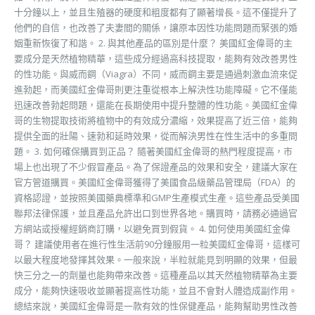
十分鐘以上，並且生殖器的硬度和粗度都有了顯著增長。這不僅提升了
他們的自信，也改善了夫妻間的關係，讓原本因性功能問題而緊張的婚
姻重新恢復了和諧。 2. 與其他產品的區別是什麼？ 美國紅金偉哥的主
要成分是天然植物精華，這些成分經過高科技提取，能夠有效改善男性
的性功能。與威而鋼（Viagra）不同，威而鋼主要是通過刺激血流來促
進勃起，而美國紅金偉哥則更注重從根本上解決性功能障礙。它不僅能
迅速改善勃起問題，還能在長期使用中提升整體的性功能。美國紅金偉
哥的生物提取技術將植物中的有效成分濃縮，效果提高了近三倍，能夠
提供全面的壯陽、速勃和延時效果，從而解決男性在性生活中的多重問
題。 3. 如何確保購買到正品？ 隨著美國紅金偉哥的熱門程度提高，市
場上也出現了不少假冒產品。為了保證產品的效果和安全，建議大家在
官方管道購買。美國紅金偉哥獲得了美國食品級藥品管理局（FDA）的
資格認證，並按照美國藥典標準和GMP生產模式生產。這些產品受美國
聯邦法律保護，並且產品允許出口到世界各地。購買時，請務必通過官
方網站或授權經銷商訂購，以避免買到假貨。 4. 如何使用美國紅金偉
哥？ 建議使用者在進行性生活前90分鐘服用一粒美國紅金偉哥，這樣可
以最大程度地發揮其效果。一般來說，半粒就能見到明顯的效果，但最
快三分之一的劑量也能夠帶來改善。這種產品以其天然植物精華為主要
成分，能夠快速吸收並顯著提高性功能，並且不會對人體造成副作用。
總結來說，美國紅金偉哥是一款有效的性保健產品，能夠幫助男性改善