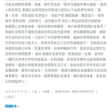
可能出現輕微頭暈、鼻塞、眼花等症狀，通常可通過多喝水緩解。 適用
人群及禁忌 美國紅金偉哥適合因腎虛引起的以下症狀男性使用： 陽
痿、早洩、性慾減退 陰莖短小、勃起不堅 腰膝酸痛、體虛盜汗、夜尿
頻多 頭昏耳鳴、四肢無力、前列腺炎等 禁忌人群包括對成分過敏者、
有嚴重心血管疾病者，服用前應諮詢醫師。 為什麼選擇美國紅金偉哥？
美國紅金偉哥不僅能迅速助勃和延長性愛時間，更具備補腎益精、調節
內分泌的綜合功效。它結合了中西醫學的精華，通過科學提取技術，將
天然成分的效力最大化，為男性帶來全方位的性健康提升。 這款產品由
美國知名藥企研發，質量有保障，且無明顯副作用，是追求高品質性生
活男性的理想選擇。 總結 美國紅金偉哥是一款集速勃、壯陽、延時於
一體的天然草本男性保健產品，針對陽痿、早洩等多種性功能障礙有顯
著療效。通過合理服用及配合健康生活方式，能有效提升男性性能力與
身體健康，重拾年輕自信。 在使用前，建議先瞭解自身健康狀況並諮詢
專業醫生，確保安全有效。選擇美國紅金偉哥，讓你重現雄風，成為真
正的威猛男人。
2025 年 8 月 29 日
王晶
壯陽藥
美國紅金偉哥
,
美國紅金偉哥的功效
0 則留言
閱讀更多 »