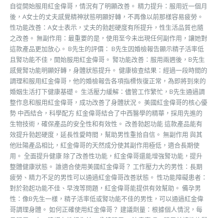
自從開始服用紅金偉哥，情況有了明顯改善。 精力提升：服用近一個月
後，A女士的丈夫感覺精神狀態明顯好轉，不再像以前那樣容易疲勞。
性功能改善：A女士表示，丈夫的勃起硬度有所提升，性生活品質也隨
之改善。 無副作用：最重要的是，使用至今未出現任何副作用，讓她對
這款產品更加放心。 B先生的評價： B先生因婚檢報告顯示精子活率低
且腎功能不佳，開始服用紅金偉哥。 腎功能改善：服用兩週後，B先生
感覺腎功能明顯好轉，身體狀態提升。 健康檢查結果：經過一段時間的
調理和服用紅金偉哥，他的婚檢報告各項指標恢復正常，為即將到來的
婚姻生活打下健康基礎。 生活壓力緩解：儘管工作繁忙，B先生通過調
整作息和服用紅金偉哥，成功改善了身體狀況。 美國紅金偉哥的核心優
勢 中西結合，科學配方 紅金偉哥結合了中西醫學的精華，採用先進的
生物技術，確保產品的安全性和有效性。 改善勃起功能 這款產品能有
效提升勃起硬度，延長性愛時間，幫助男性重拾自信。 無副作用 與其
他壯陽產品相比，紅金偉哥的天然成分使其副作用極低，適合長期使
用。 全面提升健康 除了改善性功能，紅金偉哥還能增強腎功能，提升
整體健康狀態。 誰適合使用美國紅金偉哥？ 工作壓力大的男性：長期
疲勞、精力不足的男性可以通過紅金偉哥改善狀態。 性功能障礙患者：
對於勃起功能不佳、早洩等問題，紅金偉哥能提供有效幫助。 備孕男
性：像B先生一樣，精子活率低或腎功能不佳的男性，可以通過紅金偉
哥調理身體。 如何正確使用紅金偉哥？ 建議劑量：根據個人情況，每