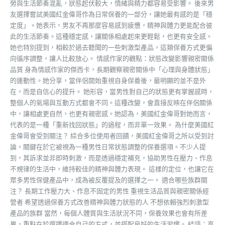
勞與生活節奏混亂，狀態起伏較大，情緒與精力都容易受影響。 後來男
友選擇嘗試美國紅金偉哥作為日常保養的一部分，讓她最有感的是「穩
定度」。她表示，男友不再那麼容易感到疲憊，精神與體力更能配合彼
此的生活節奏。這種穩定感，讓關係相處起來更輕鬆，也更有安全感。
她也特別提到，相較於過去聽聞的一些刺激型產品，這類保養方式更偏
向循序調整，讓人比較放心。 情感作家的觀點：狀態改變影響親密關係
品質 身為情感作家的傑西卡，長期觀察親密關係中「心理與身體狀態」
的連動性。她分享，當伴侶開始重視自身保養後，最明顯的並不是外
在，而是自信心的提升。 她形容，當男性對自己的狀態更有掌握感時，
整個人的氣場與互動方式都會不同。這種改變，會直接反映在伴侶關係
中，讓相處更自然，也更有親密感。她認為，美國紅金偉哥對她而言，
代表的是一種「重新找回狀態」的過程，而非單一效果。 為什麼美國紅
金偉哥會受到關注？ 綜合多位使用者回饋，美國紅金偉哥之所以受到討
論，關鍵在於它被視為一種男性日常狀態調整的保養選項。不少人提
到，其訴求並非即時刺激，而是透過穩定補充，協助男性在壓力、作息
不規律的生活中，維持較佳的精神與體力表現。 這樣的定位，也讓它在
眾多男性保健產品中，成為被反覆提及的選擇之一。 適合哪些族群關
注？ 長期工作壓力大、作息不固定的男性 重視生活品質與親密關係經
營者 希望透過保養方式改善精神與體力狀態的人 不想依賴強烈刺激型
產品的族群 當然，每個人體質與生活狀況不同，保養效果也會有所差
異，重點在於選擇適合自己的方式，並搭配良好的生活習慣。 結語：真