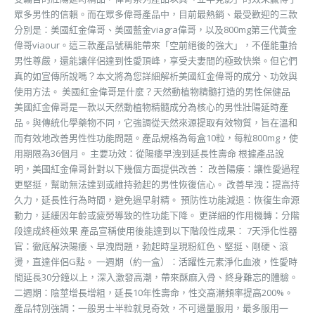
眾多男性的信賴。而在眾多偉哥產品中，目前最熱銷、最受歡迎的三款
分別是：美國紅金偉哥、美國藍金viagra偉哥，以及800mg第三代黃金
偉哥viaour。這三款產品號稱能帶來「空前絕後的強大」，不僅能重拾
男性尊嚴，還能讓伴侶達到性愛頂峰，享受夫妻間的極致快樂。但它們
真的如宣傳所說嗎？本文將為您詳細解析美國紅金偉哥的成分、功效與
使用方法。 美國紅金偉哥是什麼？天然動植物精髓打造的男性保健品
美國紅金偉哥是一款以天然動植物精髓成分為核心的男性壯陽延時產
品。與傳統化學藥物不同，它強調從天然來源提取有效物質，旨在溫和
而有效地改善男性性功能問題。產品規格為每盒10粒，每粒800mg，使
用期限為36個月。 主要功效：從陽痿早洩到延長性壽命 根據產品說
明，美國紅金偉哥針對以下幾個方面提供改善： 改善陽痿：讓性愛過程
更堅挺，幫助無法達到或維持勃起的男性恢復信心。 改善早洩：提高持
久力，延長性行為時間，避免過早射精。 預防性功能減退：恢復生命源
動力，延緩因年齡或疲勞導致的性功能下降。 更詳細的作用機轉：分階
段達成終極效果 產品宣稱使用後能達到以下階段性成果： 7天淨化性器
官：徹底解決陽痿、早洩問題，勃起時呈現粉紅色、堅挺、剛硬、滾
燙，直達伴侶G點。 一週期（約一盒）：活躍性元素淨化血液，性愛時
間延長30分鐘以上，深入激發高潮，帶來酥麻入骨、終身難忘的體驗。
二週期：陰莖增長增粗，延長10年性壽命，性交高潮頻率提高200%。
產品特別強調：一般男士半粒就見奇效，不可過量服用，最多服用一