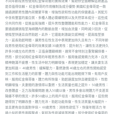
不同年齡段男性使用紅金偉哥後的實際效果，幫助你全面瞭解這款產品
是否值得信賴。 紅金偉哥的作用機制及成分優勢 美國紅金偉哥是一款
通過調節男性體內荷爾蒙平衡，增強性欲和性功能的保健產品。其配方
中含有豐富的蛋白質、多種人體必需礦物質以及天然草本成分，這些成
分共同作用，促進益氣強精，提升男性整體體能和性能力。 紅金偉哥主
要通過擴張陰莖海綿體內的動脈血管，增加血流量，同時減少回流，促
使陰莖快速且自然勃起。此外，它還能刺激副交感神經，提高陰莖張
力，延長勃起時間，讓男性在性生活中表現更加持久且有力。 不同年齡
段男性使用紅金偉哥的效果反饋 30歲男性：提升耐力，讓性生活更持久
許多30歲左右的男性，正值身體巔峰期，通常不會特別注重腎臟保養。
然而，部分試用紅金偉哥的年輕男性表示，服用後感覺精力充沛，白天
精神飽滿不疲憊，性生活中耐力明顯增強，表現更加穩定，讓夫妻生活
更加和諧。 40歲男性：緩解壓力，重燃激情 40歲左右的男性開始感受
到工作和生活壓力的影響，體力與性功能可能出現輕微下降。有用戶反
映，服用紅金偉哥後，體力有所恢復，勃起速度加快且硬度提升，性慾
明顯增強，夫妻間的激情得以重燃，生活質量也隨之提升。 50歲男性：
改善體虛、乏力及陽痿問題 進入50歲以後，男性多會出現體力不支甚至
陽痿不舉的情況。許多50歲以上的用戶坦言，服用紅金偉哥後，這些問
題得到了明顯改善，體力充沛，勃起功能恢復，性生活質量大幅提升，
並且更有自信面對伴侶。 60歲男性：消除性欲低下，恢復年輕活力 年
過六旬的男性面臨腎虛、氣短及性欲減退等困擾。部分使用紅金偉哥的