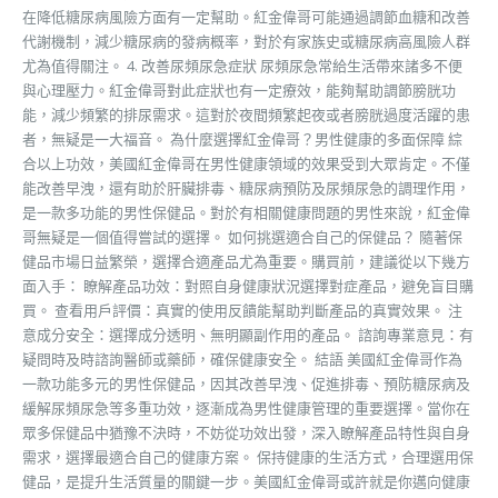
在降低糖尿病風險方面有一定幫助。紅金偉哥可能通過調節血糖和改善
代謝機制，減少糖尿病的發病概率，對於有家族史或糖尿病高風險人群
尤為值得關注。 4. 改善尿頻尿急症狀 尿頻尿急常給生活帶來諸多不便
與心理壓力。紅金偉哥對此症狀也有一定療效，能夠幫助調節膀胱功
能，減少頻繁的排尿需求。這對於夜間頻繁起夜或者膀胱過度活躍的患
者，無疑是一大福音。 為什麼選擇紅金偉哥？男性健康的多面保障 綜
合以上功效，美國紅金偉哥在男性健康領域的效果受到大眾肯定。不僅
能改善早洩，還有助於肝臟排毒、糖尿病預防及尿頻尿急的調理作用，
是一款多功能的男性保健品。對於有相關健康問題的男性來說，紅金偉
哥無疑是一個值得嘗試的選擇。 如何挑選適合自己的保健品？ 隨著保
健品市場日益繁榮，選擇合適產品尤為重要。購買前，建議從以下幾方
面入手： 瞭解產品功效：對照自身健康狀況選擇對症產品，避免盲目購
買。 查看用戶評價：真實的使用反饋能幫助判斷產品的真實效果。 注
意成分安全：選擇成分透明、無明顯副作用的產品。 諮詢專業意見：有
疑問時及時諮詢醫師或藥師，確保健康安全。 結語 美國紅金偉哥作為
一款功能多元的男性保健品，因其改善早洩、促進排毒、預防糖尿病及
緩解尿頻尿急等多重功效，逐漸成為男性健康管理的重要選擇。當你在
眾多保健品中猶豫不決時，不妨從功效出發，深入瞭解產品特性與自身
需求，選擇最適合自己的健康方案。 保持健康的生活方式，合理選用保
健品，是提升生活質量的關鍵一步。美國紅金偉哥或許就是你邁向健康