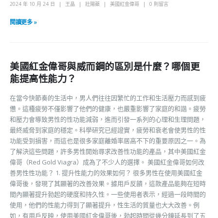
2024 年 10 月 24 日
王晶
壯陽藥
美國紅金偉哥
0 則留言
閱讀更多 »
美國紅金偉哥與威而鋼的區別是什麼？哪個更
能提高性能力？
在當今快節奏的生活中，男人們往往因繁忙的工作和生活壓力而感到疲
憊。這種疲勞不僅影響了他們的健康，也嚴重影響了家庭的和諧。疲勞
和壓力會導致男性的性功能減弱，進而引發一系列的心理和生理問題，
最終威脅到家庭的穩定。科學研究已經證實，疲勞和衰老會使男性的性
功能受到損害，而這也是很多家庭離婚率居高不下的重要原因之一。為
了解決這些問題，許多男性開始尋求改善性功能的產品，其中美國紅金
偉哥（Red Gold Viagra）成為了不少人的選擇。 美國紅金偉哥如何改
善男性性功能？ 1. 提升性能力的效果如何？ 很多男性在使用美國紅金
偉哥後，發現了其顯著的改善效果。據用戶反饋，這款產品能夠在短時
間內顯著提升勃起的硬度和持久性。一些使用者表示，經過一段時間的
使用，他們的性能力得到了顯著提升，性生活的質量也大大改善。例
如，有用戶反映，使用美國紅金偉哥後，勃起時間從幾分鐘延長到了五