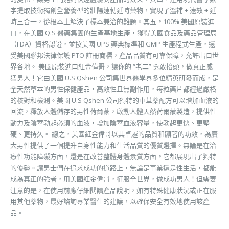
字提取技術獨創全營養型的壯陽速勃延時藥物，實現了溫補 + 速效 + 延
時三合一，從根本上解決了標本兼治的難題。其五，100% 美國原裝進
口，在美國 Q.S 醫藥集團的生產基地生產，獲得美國食品及藥品管理局
（FDA）資格認證，並按美國 UPS 藥典標準和 GMP 生產程式生產，還
受美國聯邦法律保護 PTO 註冊商標，產品品質有可靠保障，允許出口世
界各地。 美國原裝進口紅金偉哥，讓你的 “老二” 勇敢抬頭，做真正威
猛男人！它由美國 U.S Qshen 公司集世界醫學界多位精英研發而成，是
全天然草本的男性保健產品，高效性且無副作用，每粒藥片都經過嚴格
的核對和檢測。美國 U.S Qshen 公司獨特的中草藥配方可以增加血液的
回流，釋放人體儲存的男性荷爾蒙，啟動人體天然荷爾蒙製造，提供性
動力及陰莖勃起必須的血液，增加陰莖血液容量，使勃起更快、更堅
硬、更持久。 總之，美國紅金偉哥以其卓越的品質和顯著的功效，為廣
大男性提供了一個提升自身性能力和生活品質的優質選擇。無論是在治
療性功能障礙方面，還是在改善整體身體素質方面，它都展現出了獨特
的優勢。讓男士們在追求成功的道路上，無論是事業還是性生活，都能
成為真正的強者，用美國紅金偉哥，征服全世界，做成功男人！但需要
注意的是，在使用前應仔細閱讀產品說明，如有特殊健康狀況或正在服
用其他藥物，最好諮詢專業醫生的建議，以確保安全有效地使用該產
品。