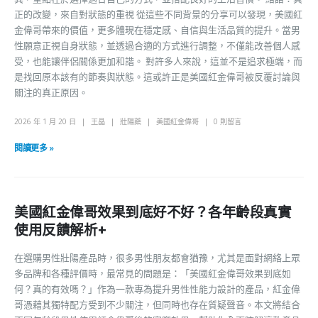
正的改變，來自對狀態的重視 從這些不同背景的分享可以發現，美國紅
金偉哥帶來的價值，更多體現在穩定感、自信與生活品質的提升。當男
性願意正視自身狀態，並透過合適的方式進行調整，不僅能改善個人感
受，也能讓伴侶關係更加和諧。 對許多人來說，這並不是追求極端，而
是找回原本該有的節奏與狀態。這或許正是美國紅金偉哥被反覆討論與
關注的真正原因。
2026 年 1 月 20 日
王晶
壯陽藥
美國紅金偉哥
0 則留言
閱讀更多 »
美國紅金偉哥效果到底好不好？各年齡段真實
使用反饋解析+
在選購男性壯陽產品時，很多男性朋友都會猶豫，尤其是面對網絡上眾
多品牌和各種評價時，最常見的問題是：「美國紅金偉哥效果到底如
何？真的有效嗎？」作為一款專為提升男性性能力設計的產品，紅金偉
哥憑藉其獨特配方受到不少關注，但同時也存在質疑聲音。本文將結合