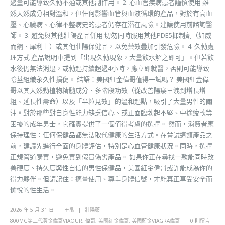
過量可能導致久勃不適或其他副作用。 2. 心血管疾病患者謹慎使用 雖
然天然成分相對溫和，但任何影響血管與血液循環的產品，對於有高血
壓、心臟病、心律不整病史的患者仍存在潛在風險。建議使用前諮詢醫
師。 3. 避免與其他壯陽產品併用 切勿同時服用其他PDE5抑制劑（如威
而鋼、犀利士）或其他壯陽保健品，以免藥效疊加引發危險。 4. 久勃處
理方式 產品說明中提到「出現久勃現象，大量飲水解之即可」。但若飲
水後仍無法消退，或勃起持續超過4小時，應立即就醫，否則可能導致
陰莖組織永久性損傷。 結語：美國紅金偉哥值得一試嗎？ 美國紅金偉
哥以其天然動植物精髓成分、多階段功效（從改善陽痿早洩到增長增
粗、延長性壽命）以及「半粒見效」的溫和起點，吸引了大量男性的關
注。對於那些對自身性能力缺乏信心、或正面臨勃起不堅、中途疲軟等
困擾的成年男士，它確實提供了一個值得考慮的選擇。 然而，消費者應
保持理性：任何保健品都無法取代健康的生活方式。在嘗試這類產品之
前，建議先進行全面的身體評估，特別是心血管健康狀況。同時，選擇
正規管道購買，避免買到假冒偽劣產品。 如果你正在尋找一款能同時改
善硬度、持久度與性自信的男性保健品，美國紅金偉哥或許能成為你的
得力夥伴。但請記住：適量使用、尊重身體信號，才能真正享受安全而
愉悅的性生活。
2026 年 5 月 31 日
王晶
壯陽藥
800MG第三代黃金偉哥VIAOUR
,
偉哥
,
美國紅金偉哥
,
美國藍金VIAGRA偉哥
0 則留言