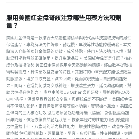
服用美國紅金偉哥該注意哪些用藥方法和劑
量？
美國紅金偉哥是一款結合天然動植物精華與現代高科技提取技術的男性
保健產品，專為解決男性陽痿、勃起慢、早洩等性功能障礙研發。本文
將深入介紹美國紅金偉哥的功效、成分特點、使用方法及適用人群，幫
助您科學瞭解並正確使用，提升生活品質。 美國紅金偉哥是什麼？核心
成分及技術優勢 美國紅金偉哥採用全天然動植物精髓，經由數字提取技
術精製而成，具備高效且安全的特性。其獨特的中草藥配方能促進陰莖
動脈擴張，增加血液充盈，減少回流，從而實現快速且自然的勃起效
果。同時，它還能刺激副交感神經，增強陰莖張力，延長勃起時間，幫
助男性提升性能力。 產品由美國US Qshen公司研發，嚴格遵循FDA及
GMP標準，保證產品品質和安全性。與傳統偉哥不同的是，美國紅金偉
哥不僅幫助勃起，更具備治療陽痿等根本功能，實現標本兼治。 美國紅
金偉哥的三大核心功效 徹底治療勃起功能障礙（陽痿） 針對陰莖勃起
困難問題，快速恢復自然勃起狀態。 恢復年輕時的性能力 服用後能讓
男性重拾十七、八歲時的活力與性能力，增強性慾與耐力。 改善多種相
關症狀 包括腰酸腿軟、頭暈耳鳴、早衰、皮膚粗糙、性交時間短、失眠