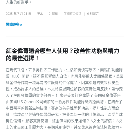
人生的好幫手。
2025 年 7 月 21 日
王晶
壯陽藥
美國紅金偉哥
0 則留言
閱讀更多 »
紅金偉哥適合哪些人使用？改善性功能與精力
的最佳選擇！
在現代社會，許多男性因工作壓力、生活節奏快等原因，面臨性功能障
礙（ED）問題，這不僅影響個人自信，也可能導致夫妻關係緊張。美國
紅金偉哥作為一款專為男性設計的性保健品，因其卓越的效果和安全
性，成為許多人的首選。本文將通過兩位顧客的真實使用反饋，帶你深
入了解紅金偉哥的實際效果。 什麼是美國紅金偉哥？ 美國紅金偉哥是
由美國U.S Qshen公司研發的一款男性性功能障礙治療藥物。它結合了
中西醫學的最新生物技術，專為改善男性勃起功能、提升性能力而設
計。這款產品經過多年醫學研究，被譽為新一代的壯陽藥品，深受全球
男性信賴。 顧客真實反饋：紅金偉哥的效果如何？ A女士的評價： A女
士的丈夫因工作壓力大，長期感到疲勞，甚至休息後也無法恢復精力。