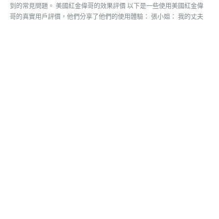
到的常見問題。 美國紅金偉哥的效果評價 以下是一些使用美國紅金偉
哥的真實用戶評價，他們分享了他們的使用體驗： 張小姐： 我的丈夫
之前性功能有些問題，他開始使用紅金偉哥後，情況有了明顯改善。我
們的性生活變得更加美滿，我真的感到非常滿意。 王先生： 我已經使
用紅金偉哥一段時間了，效果非常好。我和我的女朋友的性生活變得更
加令人滿意，房事時間也明顯延長。 趙先生： 我的同學在美國使用紅
金偉哥，他推薦給我。我在臺灣也找到了正品紅金偉哥，效果真的很不
錯，對增大陰莖也有一定效果。 周先生： 紅金偉哥的效果真的令人驚
艷，我女朋友對我的性能力變得更加滿意，我也更有自信。 陳先生：
我最近購買了紅金偉哥，使用了一段時間後，我的性能力明顯改善。我
認為繼續使用下去對我會更有好處。 黃先生： 紅金偉哥在美國非常受
歡迎，我在美國留學時也聽說過。現在在臺灣也能輕鬆購買到正品的紅
金偉哥，效果和在美國一樣。 李小姐： 我的丈夫在使用紅金偉哥後，
性能力有了明顯提升。他之前隱瞞著我使用，但我能感覺到我們的性生
活變得更加美滿。 如何辨別真假美國紅金偉哥 由於美國紅金偉哥的廣
泛使用，市場上也出現了許多假冒品牌。要確保您購買到正品的紅金偉
哥，請務必在臺灣官網購買，以確保您得到真正的產品。 結語 如果您
正在尋找一種安全有效的壯陽藥品，美國紅金偉哥絕對值得考慮。它的
純天然成分和正面的用戶評價證明了它在提升男性性功能方面的卓越效
果。無論是治療陽痿早洩還是追求增大陰莖，美國紅金偉哥都可能是您