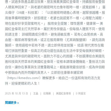
憊。試過多款產品都沒效果，朋友推薦美國紅金偉哥，持續服用後整個
人精氣神回來了，與老婆的親密時光也像年輕時一樣，感覺超棒！」 臺
北偉仔（38歲，科技業）：「以前親密時總擔心表現，越緊張越糟。服
用後準備時間變快，狀態穩定，老婆也說感覺不一樣，心理壓力減輕，
現在能好好享受甜蜜時光。」 服用安全提醒：理性選擇，健康第一 美
國紅金偉哥主打天然草本，屬於男性保健品，但每個人體質不同，使用
前請注意： 詳細閱讀成分標示，避免過敏反應。 若有心血管疾病、高
血壓、糖尿病等慢性病，或正在服用藥物（尤其硝酸鹽類），請先諮詢
醫師。 使用過程中若有不適，請立即停用並就醫。 結語 現代男性在職
場打拼固然重要，但真正的成功還包括能在生活中享受每個美好瞬間，
尤其是與伴侶的親密時光。面對力不從心的困擾，不妨選擇結合美國先
進科技與天然草本的美國紅金偉哥，從根本調理身體機能，重拾活力與
自信。讓你在事業與生活雙重戰場上，都能展現最佳狀態，成為伴侶眼
中那個由內而外閃耀的真男人。 立即前往康藥本鋪官網
（https://kmedss.com/）瞭解更多，給自己一份溫和有效的活力支
持，迎接更精彩的人生！
2025 年 10 月 13 日
王晶
壯陽藥
美國紅金偉哥
0 則留言
閱讀更多 »