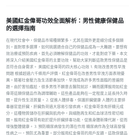
美國紅金偉哥功效全面解析：男性健康保健品
的選擇指南
在現代社會中，保健品市場種類繁多，尤其在國外更是細分成多個類
別。面對眾多選擇，如何挑選適合自己的保健品成為一大難題。要想有
效治療或預防疾病，首先必須瞭解保健品的功效，才能對症下藥。本文
將深入介紹美國紅金偉哥的主要功效，幫助大家判斷這款男性保健品是
否符合自身需求。 美國紅金偉哥的四大核心功效 1. 有效改善男性早洩
問題 根據超過六千條用戶評價，紅金偉哥在改善男性早洩方面表現優
異。隨著社會壓力及生活節奏加快，早洩成為許多男性面臨的普遍問
題。由於害怕尷尬，很多男性不願意去醫院就診，轉而選擇服用如紅金
偉哥這類保健品作為調理輔助。這些產品能夠在一定程度上延長持久時
間，提升性生活質量。 2. 促進人體排毒，保護肝臟健康 人體的主要排
毒器官是肝臟，肝臟負荷過大容易引發疾病。紅金偉哥含有肝糖元成
分，這種物質儲存在肝臟與肌肉中，與細胞再生和紅血球活性密切相
關。服用紅金偉哥有助於提升肝臟排毒功能，促進身體新陳代謝，從而
增強整體健康。 3. 預防糖尿病發生的潛在作用 糖尿病作為全球高發慢
性病之一，預防尤為重要。部分服用紅金偉哥的用戶反饋，這款保健品