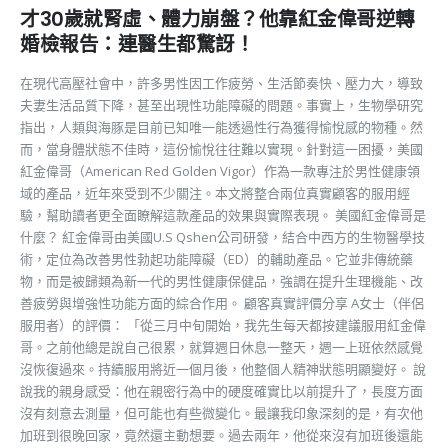
才30歲就腎虛、體力崩盤？他靠紅金偉哥逆轉
婚檢報告：連醫生都驚訝！
在現代高壓社會中，許多男性因工作疲勞、生活節奏快、壓力大，導致
夫妻生活品質下降，甚至出現性功能障礙的問題。事實上，生物學研究
指出，人類與海豚是目前已知唯一能透過性行為獲得愉悅感的物種。然
而，當身體狀態不佳時，這份愉悅往往難以實現。針對這一困擾，美國
紅金偉哥（American Red Golden Vigor）作為一款專注於男性健康領
域的產品，近年來受到不少關注。本文將整合兩位真實顧客的服用經
驗，幫助讀者更全面瞭解這款產品的效果與實際表現。 美國紅金偉哥是
什麼？ 紅金偉哥由美國U.S Qshen公司研發，結合中西方的生物醫學技
術，定位為改善男性勃起功能障礙（ED）的輔助產品。它並非傳統藥
物，而是被歸類為新一代的男性健康保健品，強調在提升生理機能、改
善疲勞與增強性功能方面的綜合作用。 顧客真實評價分享 A女士（伴侶
服用者）的評價： 「從三月中旬開始，我先生每天都按建議服用紅金偉
哥。之前他總是說自己很累，就算週日休息一整天，週一上班依然感覺
沒恢復過來。持續服用將近一個月後，他整個人精神狀態明顯變好。 說
說我的親身感受：他在親密行為中的硬度確實比以前提升了，長度方面
沒有刻意去測量，但可能也有些微變化。最讓我印象深刻的是，有次他
加班到很晚回家，竟然還主動想要。過去兩年，他從來沒有加班後還能