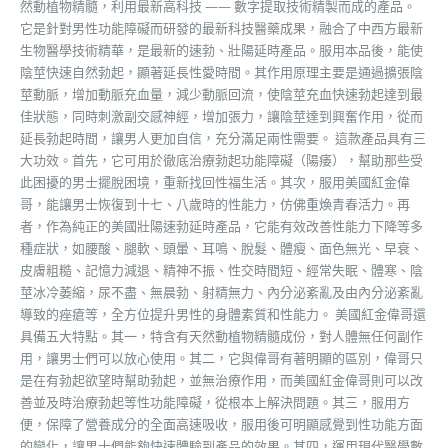
然動植物精髓，利用最新高科技 —— 數字提取技術精製而成的產品。
它是針對男性功能障礙而研發的最新科技醫藥成果，融合了中西方最新
生物醫學技術精華，是最新的速勃、壯陽延時產品。服用本品後，能使
陰莖快速自然勃起，顯著延長性愛時間。其作用原理主要是通過擴張陰
莖動脈，增加動脈充血量，減少動脈回流，使陰莖充血快速勃起達到最
佳狀態，同時刺激副交感神經，增加張力，讓陰莖達到興奮作用，從而
延長勃起時間，讓男人更加自信，充分滿足兩性需要。 這款產品具有三
大功效。首先，它可用於徹底治療勃起功能障礙（陽痿），幫助那些受
此困擾的男士擺脫困境，重新找回性福生活。其次，服用美國紅金偉
哥，能讓男士恢復到十七、八歲時的性能力，仿佛重煥青春活力。再
者，作為純正的美國壯陽速勃延時產品，它能有效改善性能力下降等多
種症狀，如腰酸、腿軟、頭暈、耳鳴、脫髮、體瘦、面色無光、早衰、
皮膚粗糙、記憶力減退、精神不振、性交時間短、經常失眠、體寒、陰
莖冰冷萎縮，尿不盡、無晨勃、射精無力、內分泌紊亂及由內分泌紊亂
導致的痤瘡等，全方位提升男性的身體素質和性能力。 美國紅金偉哥還
具備五大特點。其一，特含有天然動植物精髓成份，對人體無任何副作
用，讓男士們可以放心使用。其二，它與偉哥有著明顯的區別，偉哥只
是在有勃起欲望時幫助勃起，並無治療作用，而美國紅金偉哥則可以改
善並及時治療勃起等性功能障礙，從根本上解決問題。其三，服用方
便，保障了營養成分的全面高速吸收，服用後可明顯感覺到性功能方面
的變化，讓男士們能夠快速體驗到產品的效果。其四，運用現代醫學數