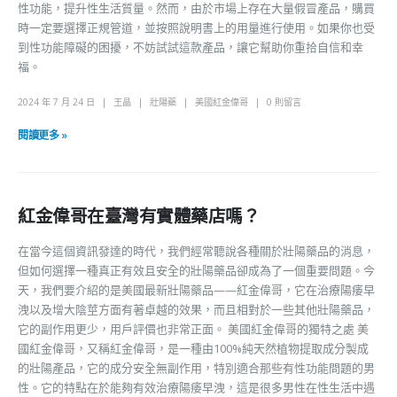
性功能，提升性生活質量。然而，由於市場上存在大量假冒產品，購買
時一定要選擇正規管道，並按照說明書上的用量進行使用。如果你也受
到性功能障礙的困擾，不妨試試這款產品，讓它幫助你重拾自信和幸
福。
2024 年 7 月 24 日
王晶
壯陽藥
美國紅金偉哥
0 則留言
閱讀更多 »
紅金偉哥在臺灣有實體藥店嗎？
在當今這個資訊發達的時代，我們經常聽說各種關於壯陽藥品的消息，
但如何選擇一種真正有效且安全的壯陽藥品卻成為了一個重要問題。今
天，我們要介紹的是美國最新壯陽藥品——紅金偉哥，它在治療陽痿早
洩以及增大陰莖方面有著卓越的效果，而且相對於一些其他壯陽藥品，
它的副作用更少，用戶評價也非常正面。 美國紅金偉哥的獨特之處 美
國紅金偉哥，又稱紅金偉哥，是一種由100%純天然植物提取成分製成
的壯陽產品，它的成分安全無副作用，特別適合那些有性功能問題的男
性。它的特點在於能夠有效治療陽痿早洩，這是很多男性在性生活中遇