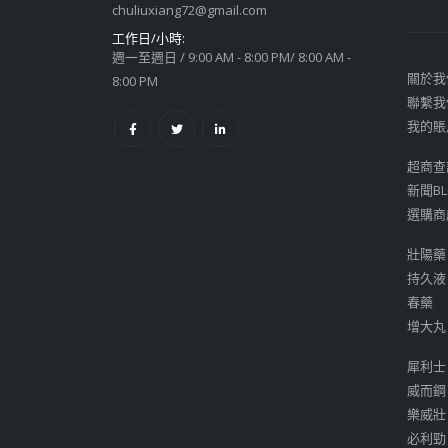
chuliuxiang72@gmail.com
工作日/小時:
週一至週日 / 9:00 AM - 8:00 PM/ 8:00 AM -
關於我
8:00 PM
聯繫我
我的賬
超商查
新聞BL
選購商
壯陽藥
持久液
春藥
增大丸
犀利士
威而鋼
樂威壯
必利勁