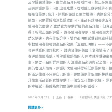
及孕婦嚴禁使用。由於產品具有強烈作用，禁止在駕車
超過建議劑量，可能出現眩暈、嗜睡或反應遲鈍等不良
每瓶容量為6毫升。這樣的設計既便於攜帶，也適合分
簡單，只需置於陰涼乾燥處即可。產品有效期長達五年
使用者怎麼說？ 雖然官方提供詳細的產品介紹，但真
得了相當正面的評價。 許多使用者提到，使用後最大
然又快速。也有伴侶分享，雙方都明顯感受到親密時刻
多數使用者都強調產品的效果「溫和但明顯」——不
尋尋覓覓的理想狀態。 誰適合使用美國卡宴催情液？
奏導致性趣降低，希望重拾熱情的人 原本就享受親密
事，需要一點新鮮刺激的人 注重產品來源與安全性，
果仍會因人而異。建議初次使用時從較低劑量開始，觀
的滿足往往不只是自己的事，更關係到伴侶間的整體和
升性生活品質的女性提供了一個安全可靠的選擇。 當
的幸福感，將成為你們關係中最美好的滋養。
2026 年 3 月 12 日
王晶
春藥
卡宴催情液
,
美國卡宴（CA
閱讀更多 »