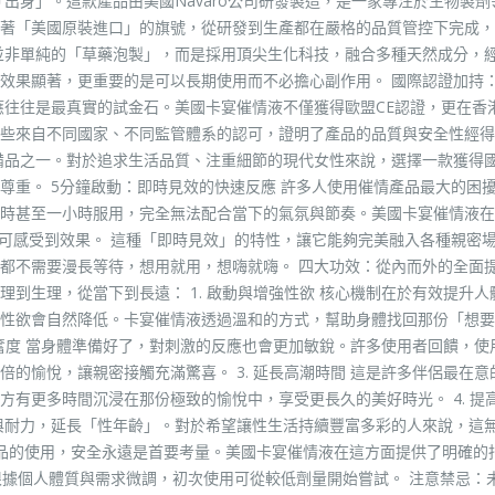
出身」。這款產品由美國Navaro公司研發製造，是一家專注於生物製劑
著「美國原裝進口」的旗號，從研發到生產都在嚴格的品質管控下完成，
並非單純的「草藥泡製」，而是採用頂尖生化科技，融合多種天然成分，
效果顯著，更重要的是可以長期使用而不必擔心副作用。 國際認證加持：
應往往是最真實的試金石。美國卡宴催情液不僅獲得歐盟CE認證，更在香
些來自不同國家、不同監管體系的認可，證明了產品的品質與安全性經得
備品之一。對於追求生活品質、注重細節的現代女性來說，選擇一款獲得
尊重。 5分鐘啟動：即時見效的快速反應 許多人使用催情產品最大的困
時甚至一小時服用，完全無法配合當下的氣氛與節奏。美國卡宴催情液在
即可感受到效果。 這種「即時見效」的特性，讓它能夠完美融入各種親密
都不需要漫長等待，想用就用，想嗨就嗨。 四大功效：從內而外的全面提
到生理，從當下到長遠： 1. 啟動與增強性欲 核心機制在於有效提升人
性欲會自然降低。卡宴催情液透過溫和的方式，幫助身體找回那份「想要
興奮度 當身體準備好了，對刺激的反應也會更加敏銳。許多使用者回饋，使
的愉悅，讓親密接觸充滿驚喜。 3. 延長高潮時間 這是許多伴侶最在意
有更多時間沉浸在那份極致的愉悅中，享受更長久的美好時光。 4. 提
與耐力，延長「性年齡」。對於希望讓性生活持續豐富多彩的人來說，這
產品的使用，安全永遠是首要考量。美國卡宴催情液在這方面提供了明確的
根據個人體質與需求微調，初次使用可從較低劑量開始嘗試。 注意禁忌：