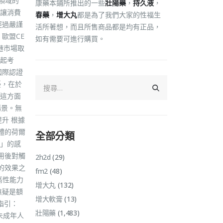
領域的
康藥本鋪所推出的一些
壯陽藥
，
持久液
，
讓消費
春藥
，
增大丸
都是為了我們大家的性福生
經過嚴謹
活所著想，而且所售商品都是均有正品，
歐盟CE
如有需要可進行購買。
港市場取
起考
國際認證
擾，在於
這方面
場景。無
升 根據
體的荷爾
全部分類
」的感
用後對觸
2h2d
(29)
的效果之
fm2
(48)
高性能力
增大丸
(132)
無疑是額
增大軟膏
(13)
指引：
壯陽藥
(1,483)
未成年人