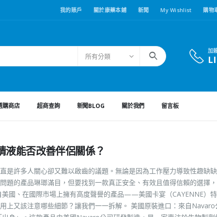
我的賬戶
關於康藥本鋪
新聞
My Wishlist
購物
加
所有分類
L
選購商店
超商查詢
新聞BLOG
關於我們
留言板
情液能否改善伴侶關係？
直是許多人關心卻又難以啟齒的議題。無論是因為工作壓力導致性趣缺缺
問題的產品琳瑯滿目，但要找到一款真正安全、有效且值得信賴的選擇，
美國、在國際市場上擁有高度聲譽的產品——美國卡宴（CAYENNE）
上又該注意哪些細節？讓我們一一拆解。 美國原裝進口：來自Navaro