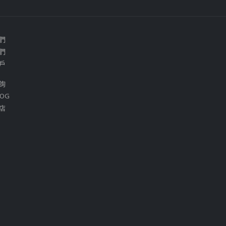
們
們
戶
詢
OG
店