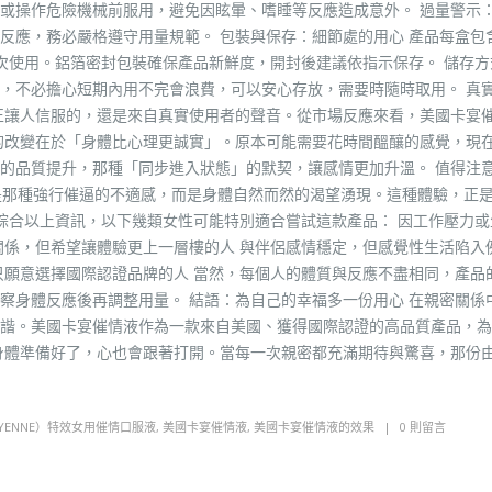
或操作危險機械前服用，避免因眩暈、嗜睡等反應造成意外。 過量警示
反應，務必嚴格遵守用量規範。 包裝與保存：細節處的用心 產品每盒包
次使用。鋁箔密封包裝確保產品新鮮度，開封後建議依指示保存。 儲存方
，不必擔心短期內用不完會浪費，可以安心存放，需要時隨時取用。 真
正讓人信服的，還是來自真實使用者的聲音。從市場反應來看，美國卡宴
的改變在於「身體比心理更誠實」。原本可能需要花時間醞釀的感覺，現
的品質提升，那種「同步進入狀態」的默契，讓感情更加升溫。 值得注
是那種強行催逼的不適感，而是身體自然而然的渴望湧現。這種體驗，正
 綜合以上資訊，以下幾類女性可能特別適合嘗試這款產品： 因工作壓力或
關係，但希望讓體驗更上一層樓的人 與伴侶感情穩定，但感覺性生活陷入
只願意選擇國際認證品牌的人 當然，每個人的體質與反應不盡相同，產品
察身體反應後再調整用量。 結語：為自己的幸福多一份用心 在親密關係
諧。美國卡宴催情液作為一款來自美國、獲得國際認證的高品質產品，為
身體準備好了，心也會跟著打開。當每一次親密都充滿期待與驚喜，那份
YENNE）特效女用催情口服液
,
美國卡宴催情液
,
美國卡宴催情液的效果
0 則留言