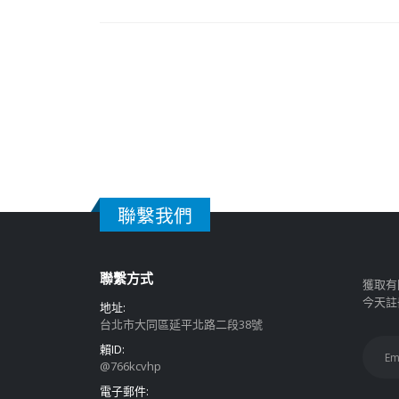
聯繫我們
聯繫方式
獲取有
今天註
地址:
台北市大同區延平北路二段38號
賴ID:
@766kcvhp
電子郵件: