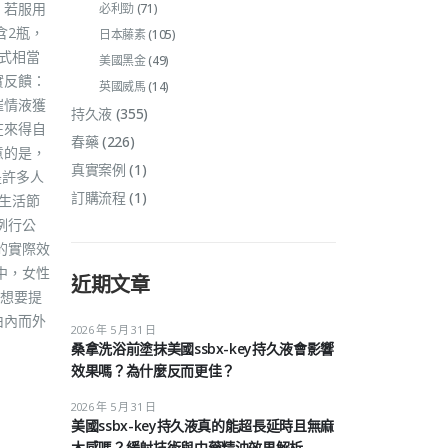
：若服用
必利勁
(71)
含2瓶，
日本藤素
(105)
式相當
美國黑金
(49)
實反饋：
英國威馬
(14)
催情液獲
持久液
(355)
在來得自
春藥
(226)
意的是，
真實案例
(1)
是許多人
訂購流程
(1)
生活節
例行公
的實際效
中，女性
近期文章
想要提
由內而外
2026 年 5 月 31 日
桑拿洗浴前塗抹美國ssbx-key持久液會影響
效果嗎？為什麼反而更佳？
2026 年 5 月 31 日
美國ssbx-key持久液真的能超長延時且無麻
木感嗎？緩射技術與中藥精油效果解析