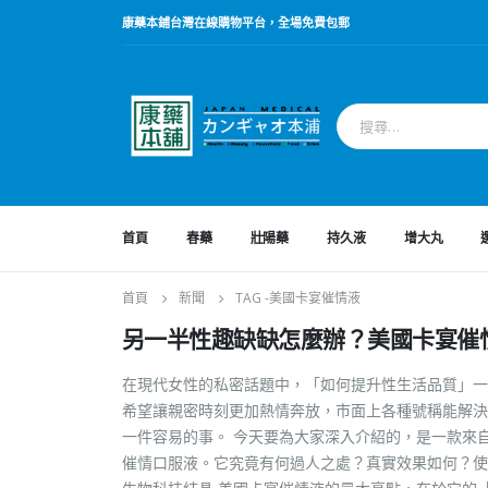
康藥本鋪台灣在線購物平台，全場免費包郵
首頁
春藥
壯陽藥
持久液
增大丸
首頁
新聞
TAG -
美國卡宴催情液
另一半性趣缺缺怎麼辦？美國卡宴催
在現代女性的私密話題中，「如何提升性生活品質」一
希望讓親密時刻更加熱情奔放，市面上各種號稱能解決
一件容易的事。 今天要為大家深入介紹的，是一款來自
催情口服液。它究竟有何過人之處？真實效果如何？使用