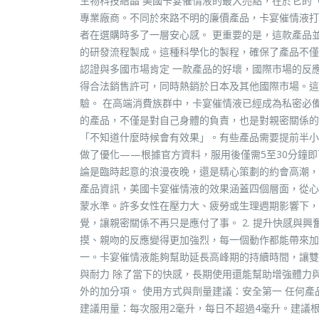
生物科技結晶 美國卡宴催情液的最大亮點，在於它的「
專業廠商。不同於來路不明的廉價產品，卡宴催情液打
者在選購時多了一層安心感。 更重要的是，這款產品
的研發流程製成。這種科學化的製程，確保了產品不僅
認證與多國市場肯定 一款產品的好壞，國際市場的反
得合法銷售許可，同時熱銷於日本及其他國際市場。這
驗。 在高端消費族群中，卡宴催情液已經成為私密必
的產品，不僅是對自己身體的負責，也是對親密關係的
「不知道什麼時候會有效果」。有些產品需要提前半小
做了優化——根據官方資料，服用後僅需5至30分鐘
論是臨時起意的浪漫夜晚，還是精心策劃的約會高潮，
產品資訊，美國卡宴催情液的效果涵蓋四個層面，從心理
蒙水準。許多女性在壓力大、疲勞或生理週期影響下，
覺，讓親密關係不再只是應付了事。 2. 提升快感與
摸、親吻的反應變得更加強烈，每一個動作都能帶來加倍
一。卡宴催情液能夠幫助延長高峰期的持續時間，讓雙方
與耐力 除了當下的快感，長期使用還能幫助增強體力
外的加分項。 使用方式與劑量建議：安全第一 任何
建議用量：每次服用2毫升，每日不超過4毫升。建議