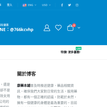
車
登入
ENG
USD
賴有優惠
0
INE：@766kcvhp
LINE
特價!
更多優惠!
關於博客
，還是
康藥本鋪
會及時推送健康、藥品相關資
卻不是
訊，確保我們大家對日常的生活，服用藥
特效女用
物，都有一個正確的認識，防範於未然，
公司的
擁有一個健康的身體是最為重要的。目前