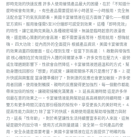
即時見效的快速反應 許多人使用催情產品最大的困擾，在於「不知道什
麼時候會有效果」。有些產品需要提前半小時甚至一小時服用，完全無
法配合當下的氣氛與節奏。美國卡宴催情液在這方面做了優化——根據
官方資料，服用後僅需5至30分鐘即可感受到效果。 這種「即時見效」
的特性，讓它能夠完美融入各種親密場景。無論是臨時起意的浪漫夜
晚，還是精心策劃的約會高潮，都不需要漫長等待，想用就用，想嗨就
嗨。 四大功效：從內而外的全面提升 根據產品資訊，美國卡宴催情液
的效果涵蓋四個層面，從心理到生理，從當下到長遠： 1. 啟動與增強性
欲 核心機制在於有效提升人體的荷爾蒙水準。許多女性在壓力大、疲勞
或生理週期影響下，性欲會自然降低。卡宴催情液透過溫和的方式，幫
助身體找回那份「想要」的感覺，讓親密關係不再只是應付了事。 2. 提
升快感與興奮度 當身體準備好了，對刺激的反應也會更加敏銳。許多使
用者回饋，使用後對觸摸、親吻的反應變得更加強烈，每一個動作都能
帶來加倍的愉悅，讓親密接觸充滿驚喜。 3. 延長高潮時間 這是許多伴
侶最在意的效果之一。卡宴催情液能夠幫助延長高峰期的持續時間，讓
雙方有更多時間沉浸在那份極致的愉悅中，享受更長久的美好時光。 4.
提高性能力與耐力 除了當下的快感，長期使用還能幫助增強體力與耐
力，延長「性年齡」。對於希望讓性生活持續豐富多彩的人來說，這無
疑是額外的加分項。 使用方式與劑量建議：安全第一 任何產品的使
用，安全永遠是首要考量。美國卡宴催情液在這方面提供了明確的指