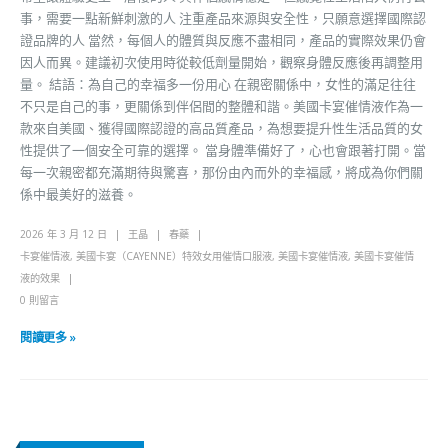
事，需要一點新鮮刺激的人 注重產品來源與安全性，只願意選擇國際認
證品牌的人 當然，每個人的體質與反應不盡相同，產品的實際效果仍會
因人而異。建議初次使用時從較低劑量開始，觀察身體反應後再調整用
量。 結語：為自己的幸福多一份用心 在親密關係中，女性的滿足往往
不只是自己的事，更關係到伴侶間的整體和諧。美國卡宴催情液作為一
款來自美國、獲得國際認證的高品質產品，為想要提升性生活品質的女
性提供了一個安全可靠的選擇。 當身體準備好了，心也會跟著打開。當
每一次親密都充滿期待與驚喜，那份由內而外的幸福感，將成為你們關
係中最美好的滋養。
2026 年 3 月 12 日
王晶
春藥
卡宴催情液
,
美國卡宴（CAYENNE）特效女用催情口服液
,
美國卡宴催情液
,
美國卡宴催情
液的效果
0 則留言
閱讀更多 »