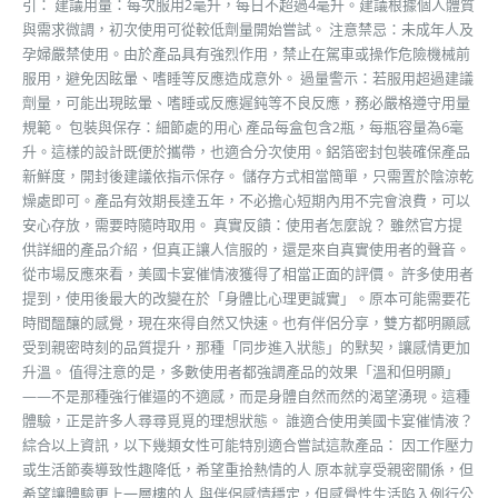
引： 建議用量：每次服用2毫升，每日不超過4毫升。建議根據個人體質
與需求微調，初次使用可從較低劑量開始嘗試。 注意禁忌：未成年人及
孕婦嚴禁使用。由於產品具有強烈作用，禁止在駕車或操作危險機械前
服用，避免因眩暈、嗜睡等反應造成意外。 過量警示：若服用超過建議
劑量，可能出現眩暈、嗜睡或反應遲鈍等不良反應，務必嚴格遵守用量
規範。 包裝與保存：細節處的用心 產品每盒包含2瓶，每瓶容量為6毫
升。這樣的設計既便於攜帶，也適合分次使用。鋁箔密封包裝確保產品
新鮮度，開封後建議依指示保存。 儲存方式相當簡單，只需置於陰涼乾
燥處即可。產品有效期長達五年，不必擔心短期內用不完會浪費，可以
安心存放，需要時隨時取用。 真實反饋：使用者怎麼說？ 雖然官方提
供詳細的產品介紹，但真正讓人信服的，還是來自真實使用者的聲音。
從市場反應來看，美國卡宴催情液獲得了相當正面的評價。 許多使用者
提到，使用後最大的改變在於「身體比心理更誠實」。原本可能需要花
時間醞釀的感覺，現在來得自然又快速。也有伴侶分享，雙方都明顯感
受到親密時刻的品質提升，那種「同步進入狀態」的默契，讓感情更加
升溫。 值得注意的是，多數使用者都強調產品的效果「溫和但明顯」
——不是那種強行催逼的不適感，而是身體自然而然的渴望湧現。這種
體驗，正是許多人尋尋覓覓的理想狀態。 誰適合使用美國卡宴催情液？
綜合以上資訊，以下幾類女性可能特別適合嘗試這款產品： 因工作壓力
或生活節奏導致性趣降低，希望重拾熱情的人 原本就享受親密關係，但
希望讓體驗更上一層樓的人 與伴侶感情穩定，但感覺性生活陷入例行公