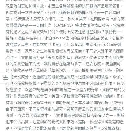
親密時刻更加熱情奔放，市面上各種號稱能解決問題的產品琳瑯滿目，
但要找到一款真正安全、有效且值得信賴的選擇，卻不是一件容易的
事。 今天要為大家深入介紹的，是一款來自美國、在國際市場上擁有高
度聲譽的產品——美國卡宴（CAYENNE）特效女用催情口服液。它究竟
有何過人之處？真實效果如何？使用上又該注意哪些細節？讓我們一一
拆解。 美國原裝進口：來自Navaro公司的生物科技結晶 美國卡宴催情
液的最大亮點，在於它的「出身」。這款產品由美國Navaro公司研發
製造，是一家專注於生物製劑領域的專業廠商。不同於來路不明的廉價
產品，卡宴催情液打著「美國原裝進口」的旗號，從研發到生產都在嚴
格的品質管控下完成，讓消費者在選購時多了一層安心感。 更重要的
是，這款產品並非單純的「草藥泡製」，而是採用頂尖生化科技，融合
多種天然成分，經過嚴謹的研發流程製成。這種科學化的製程，確保了
產品不僅效果顯著，更重要的是可以長期使用而不必擔心副作用。 國際
認證加持：歐盟CE認證與多國市場肯定 一款產品的好壞，國際市場的反
應往往是最真實的試金石。美國卡宴催情液不僅獲得歐盟CE認證，更在
香港市場取得合法銷售許可，同時熱銷於日本及其他國際市場。這些來
自不同國家、不同監管體系的認可，證明了產品的品質與安全性經得起
考驗。 在高端消費族群中，卡宴催情液已經成為私密必備品之一。對於
追求生活品質、注重細節的現代女性來說，選擇一款獲得國際認證的產
品，不僅是對自己身體的負責，也是對親密關係的尊重。 5分鐘啟動：