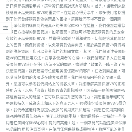
是已經是長期愛用者，這些資訊都將對您有所幫助。 首先，讓我們來談
談購買正品美國保羅V8的重要性。在這篇心得分享中，眾多使用者都提
到了他們曾經購買到偽劣藥品的困擾。這讓我們不得不面對一個問題：
如何確保我們購買到的是真正的美國保羅V8？在這裡，我們強烈建議您
選擇官方授權的銷售管道，如藤素藥。這樣可以確保您購買到的是安全
有效的正品美國保羅V8，並獲得保障的品質和效果。切勿輕信其他網站
上的售賣，應保持警惕，以免購買到偽劣商品。關於美國保羅V8真假辨
別的詳細資訊，您可以參考我們的相關文章。 其次，我們將關注美國保
羅V8的正確使用方法。在眾多使用者的心得中，我們發現許多人在使用
美國保羅V8時存在使用方法不當的問題，這導致了效果的下降。為了解
決這個問題，我們建議每位使用美國保羅V8的客戶，在收到商品後，可
以隨時與我們的客服或在線客服聯繫。我們將隨時回答您的問題。此
外，您還可以參考我們網站上的博客文章，詳細瞭解美國保羅V8的正確
使用方法，以免「浪費」這份珍貴的壯陽藥品。因為每一顆美國保羅V8
都蘊含著巨大的能量，它可以快速提升您的戰鬥力，讓您重拾年輕時的
堅硬和持久，成為床上和床下的真正男人。 通過這份美國保羅V8心得分
享，我們希望能夠為您提供更多的實用資訊和建議，讓您在使用美國保
羅V8時獲得最佳效果。 除了上述兩個重點，我們還想進一步探討一些使
用者在美國保羅V8心得中提到的其他主題。 一個常見的話題是美國保羅
V8的副作用和注意事項。在使用任何保健品或藥物時，瞭解可能的副作