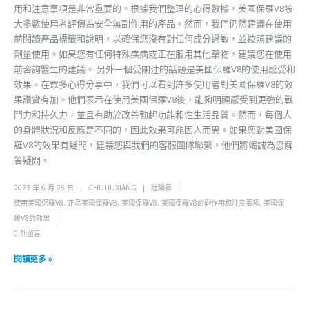
用和注意事項是非常重要的。根據我們整理的心得數據，美國保羅V8被
大多數使用者評價為安全無副作用的產品。然而，我們仍然建議在使用
前閱讀產品標籤和說明，以確保您沒有對任何成分過敏，並按照建議的
劑量使用。如果您有任何特殊疾病或正在服用其他藥物，建議您在使用
前咨詢醫生的建議。 另外一個受關注的話題是美國保羅V8的使用感受和
效果。在眾多心得分享中，我們可以看到許多使用者對美國保羅V8的效
果讚賞有加。他們表示在使用美國保羅V8後，能夠明顯感受到更強的戰
鬥力和持久力，並且有助於改善勃起功能和性生活品質。然而，每個人
的身體狀況和反應是不同的，因此效果可能因人而異。如果您對美國保
羅V8的效果有疑問，建議您與我們的客服團隊聯繫，他們將竭誠為您解
答疑問。
2023 年 6 月 26 日
CHULIUXIANG
壯陽藥
使用美國保羅V8
,
正品美國保羅V8
,
美國保羅V8
,
美國保羅V8的副作用和注意事項
,
美國保
羅V8的效果
0 則留言
閱讀更多 »