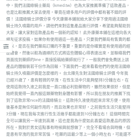
中，我們法國綠騎士藥局（kmed.tw）也為大家推薦準備了這款產品，
也是比較推薦大家去使用，畢竟在總多用戶的評價中都有著不錯的評
價！ 法國綠騎士評價分享 今天康藥本鋪就給大家分享下使用過法國綠
騎士持久噴霧的用戶，請他們來對這隻產品進行評價，希望能夠幫助到
大家，讓大家對這款產品有一個新的認知！ 此外康藥本鋪在這裡向各大
網友征求投稿，如果你有使用過這一些產品，只要我們藥局有售賣的都
可以，是否在我們藥局訂購的不重要，重要的是你確實是有使用過的經
歷體會，然後以較為通順的方式將這些體驗心得表達出來，並聯絡我們
頁面找到藥師的line，直接投稿給藥師就行了，一般我們會免費送上該
產品的體驗裝若干份作為回報，下面我們一起來看看他們的使用法國綠
騎士持久噴霧評價是怎麼樣的。 台北陳先生對法國綠騎士評價 今年我
已經35歲了，患有輕微的早洩，在性生活中只能夠堅持3分鐘左右，在
使用這款持久液之前我是一直口服必利勁藥物的，雖然效果很好，但是
始終我覺得一直內服這類藥物對身體有影響，所以我在朋友的推薦下找
到了這款非常nice的法國綠騎士，這款持久液使用起來非常方便，使用
後基本是無任何副作用的，而且效果也非常好，之前我性生活只能堅持
3分鐘，現在我每次進行性生活幾乎都能達到10分鐘左右！ 這個時間完
全可以讓我另一半達到高潮，這也是我為什麼如此喜愛這款產品的原因
所在。我對於男女這點事有時候興就想做了，完全不看場合與時機，但
是患有早洩的我非常苦惱 ，吃藥的話最少等上一個小時左右，可能還不