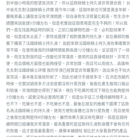
到半個小時我的慾望就消失了，所以這款綠騎士持久液非常適合我！ 台
中吳先生對法國綠騎士評價 我今年23歲，這個年齡也可算是黃金年齡，
嚴格意義上講我並沒有早洩問題，但自身對生活質量比較高，性生活中
總體來說能達5分鐘左右，但是老實說這個表現是完全不夠的！所以我
們一直在找能夠延時的辦法，之前口服藥物吃過一次，必利勁效果不
錯，但是成本太高了，索性就選擇了相對實惠的持久液，並在藥師的推
薦下購買了法國綠騎士持久液！ 說起來款法國綠騎士持久液效果確實非
常不錯，在使用後我的持續時間能夠長達12分鐘左右，足足提升了一倍
多，而女友對我的這一改變也非常滿意，使用的話直接噴就好，非常方
便，而且價格方面我也能夠接受，非常划算，而且可以用很久... 高雄林
先生對法國綠騎士評價 我的早洩已經算是非常嚴重的，說出來也不怕大
家笑話，基本進去後就秒射了，因此也被分手過很多次，在決定改變的
時候，也嘗試過很多方法但是都沒有什麼改變，後面在產生服用口服必
利勁後，早洩問題也得到了解決，現在不吃藥的情況下現在也能夠堅持
3分鐘左右，感覺沒有必要再吃藥了，但是似乎這三分種持續時間不上
也不下，吃藥也不是，不吃藥也不是... 最後在朋友的推薦下選擇了這款
名為法國綠騎士的持久液，使用方便對身體也沒有什麼負擔，而且使用
之後我也能夠堅持8分鐘左右，雖然效果方面沒有吃藥好，但是這個持
續時間已經讓我非常滿意，最為重要的是這款持久液對身體不會有任何
的負擔，這才是我最看重的。 康藥本鋪總結 相比於大家看我們的產品