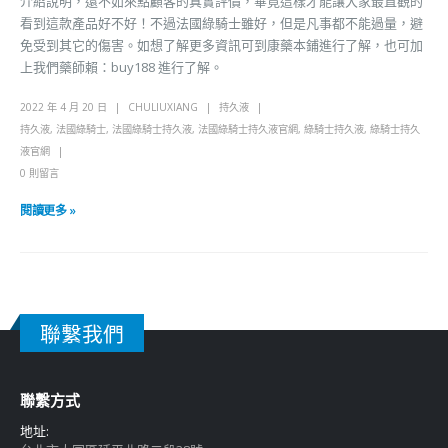
介紹說明，還不如來點顧客的真實評價，畢竟這樣才能讓大家最直觀的
看到這款產品好不好！不過法國綠騎士雖好，但是凡事都不能過量，避
免受到其它的傷害。如想了解更多資訊可到康藥本鋪進行了解，也可加
上我們藥師賴：buy188 進行了解。
2022 年 4 月 20 日
CHULIUXIANG
持久液
持久液
,
法國綠騎士
,
法國綠騎士持久液
,
法國綠騎士持久液官網
,
綠騎士持久液
,
綠騎士持久
液官網
0 則留言
閱讀更多 »
聯繫我們
聯繫方式
地址: