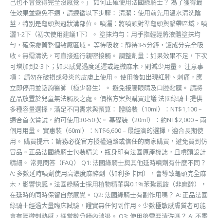
己也不會覺得完全沒感覺。」 如何正確使用法國綠騎士？ 為了獲得最
佳效果並避免不適，請遵循以下步驟： 清潔：使用前先用溫水清洗陰
莖，特別是龜頭與冠狀溝部位。 噴灑：將噴頭對準龜頭與繫帶區域，噴
灑1-2下（初次使用建議1下）。 塗抹均勻：用手指輕輕將液體塗抹均
勻，確保覆蓋整個敏感區域。 等待吸收：靜待3-5分鐘，讓成分完全吸
收。無需清洗，可直接進行親密接觸。 調整劑量：如果效果不足，下次
可增加到2-3下；如果感覺過度延遲或輕微麻木，則減少用量。 注意事
項： 請勿在破損或發炎的皮膚上使用。 使用後如出現紅腫、刺痛，應
立即停用並諮詢醫師（極少發生）。 避免接觸眼睛及口腔黏膜。 請將
產品放置於兒童無法觸及之處。 價格方案與購買建議 法國綠騎士提供
多種容量選擇，滿足不同需求與預算： 體驗裝（10ml）：NT$1,100 –
適合首次嘗試，約可使用30-50次。 基礎裝（20ml）：約NT$2,000 – 兩
個月用量。 實惠裝（60ml）：NT$6,600 – 最經濟的選擇，適合長期使
用。 購買提示：請務必從官方授權通路或信任的商家購買，避免買到仿
冒品。正品法國綠騎士包裝精美，瓶身印有法國原產標誌，且噴頭設計
精細。 常見問答（FAQ） Q1: 法國綠騎士與其他延時噴劑有什麼不同？
A: 多數延時噴劑使用高濃度麻醉劑（如利多卡因），會導致龜頭完全麻
木，影響快感。法國綠騎士採用植物精華與0.1%苯紮氯銨（非麻醉），
在延時的同時保留自然感覺。 Q2: 法國綠騎士有副作用嗎？ A: 正品法國
綠騎士經過大量臨床試驗，證實無任何副作用。少數極敏感膚質者可能
會有輕微刺熱感，通常數分鐘內消退。 Q3: 使用後需要清洗嗎？ A: 不需