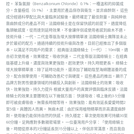
控。 苯紮氯銨（Benzalkonium Chloride）0.1%：一種溫和的抑菌成
分，含量極低（0.1%），主要用於產品保存與衛生，並非麻醉劑。 這些
成分經過科學配比與大量臨床試驗後，最終確定了最佳劑量。與純粹依
靠麻醉成分的產品不同，法國綠騎士是在保留快感的前提下，適度降低
龜頭敏感度，從而達到延時效果，不會讓伴侶或使用者感到麻木不適。
技術升級：一代、二代金尊版及增大按摩精華液 法國綠騎士團隊並未止
步於最初的配方。通過持續的技術升級與改善，目前已經推出了多個版
本，以滿足不同用戶的需求： 經典版法國綠騎士（一代）：10ml裝，適
合初次使用者，效果穩定，吸收快速。 二代金尊版法國綠騎士：在經典
版基礎上升級，濃度與效果更強勁，起效更快，持久時間更長。 綠騎士
增大按摩精華液：除了延時功能外，還添加了輔助陰莖海綿體滋養的成
分，配合按摩使用，可輔助改善尺寸與硬度。 這些產品的推出，顯示了
品牌方對男性健康領域的持續投入與創新。 法國綠騎士的效果：吸收
快、效果強勁、持久力提升 根據大量用戶的真實評價與臨床反饋，法國
綠騎士的效果主要體現在以下幾個方面： 快速吸收：噴上後約3-5分鐘
即可被皮膚吸收，無需長時間等待。 效果強勁：能有效延長愛愛時間2
至5倍，具體因人而異。 無麻木感：由於採用植物精華而非高濃度麻醉
劑，使用後仍能保持自然的快感。 持久穩定：單次使用效果可持續30至
60分鐘，足夠應對多數親密場景。 一位臺灣用戶分享：「使用綠騎士
後，時間從原本的3分鐘延長到15分鐘以上，伴侶非常滿意，而且我自