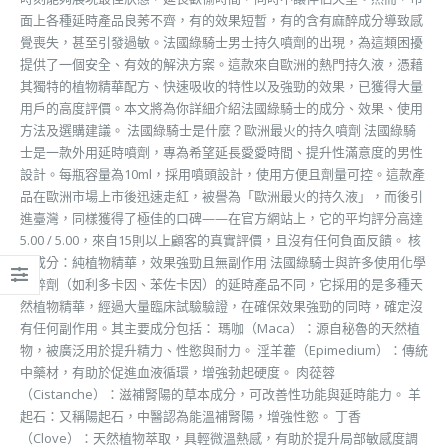
面上各種延時產品良莠不齊，有的效果短暫，有的含有麻醉成分導致感
覺喪失，甚至引發過敏。法國綠騎士男士持久噴劑的出現，為這類困擾
提供了一個安全、有效的解決方案。這款來自歐洲的熱門持久液，憑藉
其獨特的植物精華配方、快速吸收的特性以及強勁的效果，已獲得大量
用戶的高度評價。本文將為你詳細介紹法國綠騎士的成分、效果、使用
方法及選購建議。 法國綠騎士是什麼？歐洲最火的持久噴劑 法國綠騎
士是一款外用延時噴劑，專為希望延長愛愛時間、提升性滿意度的男性
設計。每瓶容量為10ml，採用噴頭設計，使用方便且劑量可控。這款產
品在歐洲市場上市後迅速走紅，被譽為「歐洲最火的持久液」，而後引
進臺灣，同樣獲得了極佳的口碑——在官方網站上，它的平均評分高達
5.00 / 5.00，來自15則以上顧客的真實評價，且沒有任何負面反饋。 核
心成分：純植物精華，效果強勁且無副作用 法國綠騎士與許多使用化學
麻醉劑（如利多卡因、苯佐卡因）的延時產品不同，它採用的是多種天
然植物精華，經過大量臨床試驗驗證，在確保效果強勁的同時，確定沒
有任何副作用。其主要成分包括： 瑪咖（Maca）：源自秘魯的天然植
物，被廣泛用於提升精力、性慾與耐力。 淫羊藿（Epimedium）：傳統
中藥材，有助於促進血液循環，增強勃起硬度。 肉蓯蓉
（Cistanche）：滋補腎陽的草本成分，可改善性功能與延時能力。 羊
起石：又稱陽起石，中醫認為能溫補腎陽，增強性慾。 丁香
（Clove）：天然植物萃取，具輕微溫熱感，有助於提升局部敏感度調