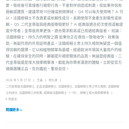
要。吸收後可直接進行親密行為，不會對伴侶造成刺激。但如果伴侶有
極敏感體質，建議等待10分鐘或稍微擦拭。 Q4: 可以每天使用嗎？ A: 可
以。法國綠騎士不含激素或依賴性成分，長期使用不會產生耐藥性或依
賴。 Q5: 二代金尊版與經典版哪個更好？ A: 經典版適合初次使用或敏感
度中等者；金尊版效果更強，適合需求較高或已用過經典版者。 結論：
法國綠騎士，持久力的明智之選 如果你正在尋找一款吸收快、效果強
勁、無副作用的外用延時產品，法國綠騎士男士持久噴劑無疑是一個值
得信賴的選擇。它以純植物精華為基礎，經過歐洲市場與大量用戶的檢
驗，在確保安全的同時，顯著提升親密關係的品質。無論是經典版、二
代金尊版還是增大按摩精華液，都能為你帶來滿意的體驗。立即從官方
通路選購正品，告別尷尬，重拾自信。
2026 年 5 月 27 日
王晶
持久液
二代金尊版法國綠騎士
,
正品法國綠騎士
,
法國綠騎士
,
法國綠騎士男士持久噴劑
,
法國綠騎
士的成分
,
法國綠騎士的效果
,
經典版法國綠騎士（一代）
,
綠騎士增大按摩精華液
0 則留言
閱讀更多 »