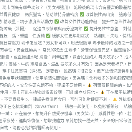
較有幫助 紫瑪卡：花青素含量高，抗氧化能力強 黃瑪卡：最常見，適合日
。 瑪卡到底有哪些功效？（男女都適用） 乾燥後的瑪卡含有豐富的胺基酸
益骨質健康 – 鈣質豐富，幫助維持骨骼密度
改善慢性高山病 – 適應
增加精液量、精子濃度與活動力
改善女性性功能障礙 – 提升性慾與性
能障礙（壯陽） – 促進血液循環與內分泌調節
提升男性性慾望 – 對
下視丘－腦下垂體－性腺軸
緩解女性更年期症狀 – 熱潮紅、失眠、情緒
對抗日常壓力 瑪卡怎麼吃？男女都可以，用法很簡單 瑪卡最棒的地方之一
有毒性，安全性極高。 常見的吃法 生瑪卡：營養保留最完整，但纖維多
膠囊，或直接加水喝 膠囊：劑量固定，適合忙碌的人 每天吃多少？ 成
、燕麥片 優格、牛奶 烘焙食品、湯品 要吃多久才有效？ 因為是營養補充，
。 瑪卡注意事項（這6點一定要看） 雖然瑪卡很安全，但有些情況請特別
自體免疫甲狀腺問題，使用前請先問醫師。因為瑪卡含有較多的碘和硫配糖
好的人 – 安全性研究還不夠，建議不要使用。
荷爾蒙相關疾病 – 
勿使用。瑪卡可能有植物雌激素效應，可能讓症狀惡化。
正在服用抗荷
 – 不要直接生吃，建議先煮沸再食用，否則可能對健康不利。
與抗凝
你正在吃抗凝血劑（如Warfarin），請勿一起使用，以免影響藥效。 結
你一試： 正在備孕，想提升自然受孕機率（男女皆可） 感覺性慾下降、勃
經常疲勞、運動恢復慢、想增強體力 單純想找一種天然、安全的日常保健
藥物，請務必先諮詢醫師再使用。