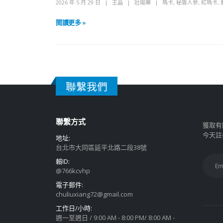
2026 年 5 月 29 日
王晶
壯陽藥
瑪卡
,
秘魯人參
,
紅瑪卡
,
閱讀更多 »
聯繫我們
聯繫方式
獲取有
今天註
地址:
台北市大同區延平北路二段38號
賴ID:
@766kcvhp
電子郵件:
chuliuxiang72@gmail.com
工作日/小時:
週一至週日 / 9:00 AM - 8:00 PM/ 8:00 AM -