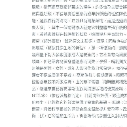
的機率。對男性而言，研究指出瑪卡能增加精液量、精
環境，從而提高受精卵著床的條件。許多備孕夫妻會將瑪
慾與性功能。不論是男性因壓力或年齡導致的性慾降低
能、延長性行為時間。它並非荷爾蒙藥物，而是透過滋養
魯人參」，其中一個關鍵原因就是它對整體生殖系統的
素、黃體素維持在較理想的狀態，進而提升生育潛力。這
疲勞（額外優點） 雖然原文未強調，但瑪卡同時也被
壓環境（類似其原生地的特性），是一種優秀的「適應
議劑量下對大多數健康成人是安全的。它不含有荷爾蒙
頭痛，但通常會隨著身體適應而消失。孕婦、哺乳期女
無論是男性、女性，成年人皆可作為日常保健。 備孕
硬度不足或潤滑不足者。 高壓族群：長期疲勞、睡眠不足
飯後食用較不刺激腸胃。由於瑪卡需要一段時間累積效果
品，嚴選來自秘魯安第斯山脈高海拔區域的優質原料，並經第
NT2,500（依包裝規格而定） 目前尚無評價，歡
用歷史，已經為它的效果提供了堅實的基礎。 結論：
爾蒙、具備科學根據的保健食品來幫助提升受孕率、改
你一試。它的強韌生命力，也會為你的身體注入對抗現