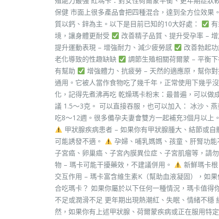
殖能力最強 紅瑪卡：對女性荷爾蒙平衡、更年期症狀
保健 市面上很多產品會把四種混合，達到全方位效果
質以鈣、鋅為主。以下是目前已知的10大好處：
有
境，讓身體更耐受
改善精子品質、提升受孕率 – 
提升運動表現 – 增強耐力、減少疲勞感
改善勃起功
老化導致的性趣缺缺
調節生殖相關荷爾蒙 – 平衡
有幫助
增強體力、抗疲勞 – 天然的適應原，幫你
通用。它被人當作食物吃了幾千年，正常使用下幾乎沒
化，記得先煮沸再吃 乾燥瑪卡粉末：最普遍，可以做成
議 1.5～3克。 可以直接吞服，也可以加入： 冰沙
吃8～12週。很多備孕夫妻會雙方一起補充3個月以上
甲狀腺疾病患者 – 如果你有甲狀腺腫大、結節或
可能誘發不適。
孕婦、哺乳媽媽、孩童、肝腎功能不
子宮癌、卵巢癌、子宮內膜異位症、子宮肌瘤等，請
物 – 瑪卡可能干擾藥效，不建議併用。
新鮮瑪卡根
交互作用 – 瑪卡富含維生素K（幫助血液凝固），如果
合吃瑪卡？ 如果你屬於以下任何一種情況，瑪卡值得
不足或潤滑不足 更年期出現熱潮紅、失眠、情緒不穩 
然，如果你有上述甲狀腺、荷爾蒙疾病或正在服用特定