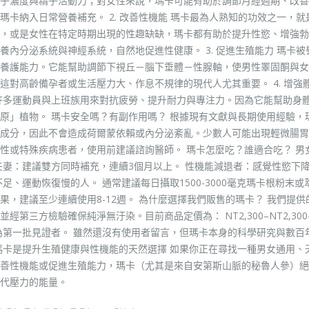
子濃度與精子活動力；對女性來說，瑪卡可能有助於調節月經週期、改善
卡納入日常營養補充。 2. 改善性機能 瑪卡最為人熟知的功效之一，就
，或是女性在特定時期出現的性趣缺缺，瑪卡都有助於提升性慾、增強勃
內分泌系統與神經系統，自然地促進性健康。 3. 促進生殖能力 瑪卡被
養護能力。它能幫助調節下視丘－腦下垂體－性腺軸，使男性睪固酮與女
對高齡備孕者或生活壓力大、作息不規律的現代人尤其重要。 4. 增強
許多運動員與上班族用來對抗疲勞、提升耐力與專注力。因為它能幫助身
原」植物。 瑪卡安全嗎？有副作用嗎？ 根據現有文獻與長期使用經驗，
成分，因此不會造成荷爾蒙依賴或內分泌紊亂。少數人可能出現輕微腸胃
性或特殊疾病患者，使用前建議諮詢醫師。 瑪卡怎麼吃？誰適合吃？ 男
夫妻：建議雙方同時補充，連續3個月以上。 性機能減退者：感覺性慾下
、運動恢復慢的人。 通常建議每日攝取1500-3000毫克瑪卡根粉末或
，建議至少連續使用8-12週。 為什麼選擇我們販售的瑪卡？ 我們提供
三方檢驗確保純淨無汙染。目前商品定價為： NT2,300–NT2,300
迎成為第一批見證者。 雖然還沒有使用者留言，但瑪卡本身的科學研究與數百
瑪卡是提升生殖健康與性機能的天然選擇 如果你正在尋找一種男女通用、
善性機能或促進生殖能力，瑪卡（尤其是來自安第斯山脈的秘魯人參）絕
代壓力的能量。