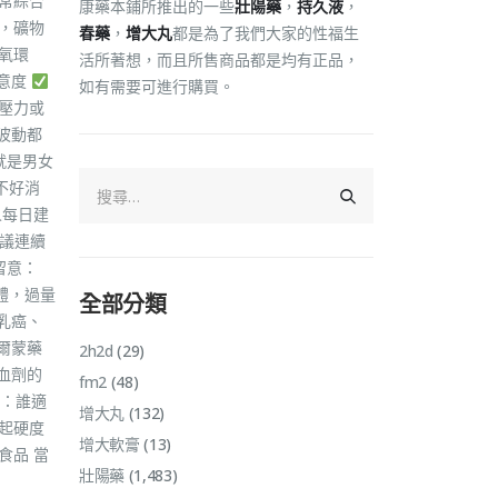
常綜合
康藥本鋪所推出的一些
壯陽藥
，
持久液
，
，礦物
春藥
，
增大丸
都是為了我們大家的性福生
低氧環
活所著想，而且所售商品都是均有正品，
滿意度
如有需要可進行購買。
付壓力或
波動都
就是男女
不好消
人每日建
建議連續
留意：
體，過量
全部分類
如乳癌、
爾蒙藥
2h2d
(29)
血劑的
fm2
(48)
論：誰適
增大丸
(132)
起硬度
增大軟膏
(13)
食品 當
壯陽藥
(1,483)