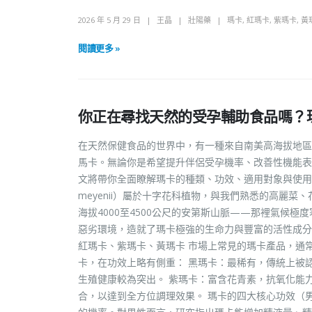
2026 年 5 月 29 日
王晶
壯陽藥
瑪卡
,
紅瑪卡
,
紫瑪卡
,
黃
閱讀更多 »
你正在尋找天然的受孕輔助食品嗎？
在天然保健食品的世界中，有一種來自南美高海拔地區
馬卡。無論你是希望提升伴侶受孕機率、改善性機能表
文將帶你全面瞭解瑪卡的種類、功效、適用對象與使用建議
meyenii）屬於十字花科植物，與我們熟悉的高麗
海拔4000至4500公尺的安第斯山脈——那裡氣候
惡劣環境，造就了瑪卡極強的生命力與豐富的活性成分
紅瑪卡、紫瑪卡、黃瑪卡 市場上常見的瑪卡產品，通
卡，在功效上略有側重： 黑瑪卡：最稀有，傳統上被
生殖健康較為突出。 紫瑪卡：富含花青素，抗氧化能
合，以達到全方位調理效果。 瑪卡的四大核心功效（男