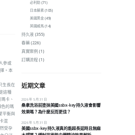
必利勁
(71)
日本藤素
(105)
美國黑金
(49)
英國威馬
(14)
持久液
(355)
春藥
(226)
真實案例
(1)
訂購流程
(1)
人參或
擇。本
只生長在
近期文章
是這種
黑瑪卡、
2026 年 5 月 31 日
桑拿洗浴前塗抹美國ssbx-key持久液會影響
顏色的瑪
效果嗎？為什麼反而更佳？
蒙平衡與
卡混
2026 年 5 月 31 日
自然受孕
美國ssbx-key持久液真的能超長延時且無麻
木感嗎？緩射技術與中藥精油效果解析