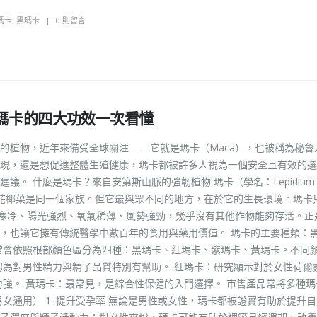
瑪卡
,
黑瑪卡
0 則留言
瑪卡的四大功效一次看懂
的植物，近年來備受全球關注——它就是瑪卡（Maca），也被稱為秘魯
現，還是想促進整體生殖健康，瑪卡都被許多人視為一個安全且有效的選
。 什麼是瑪卡？來自安第斯山脈的強韌植物 瑪卡（學名：Lepidium
菜、花椰菜是同一個家族。但它最與眾不同的地方，在於它的生長環境。瑪卡
極度寒冷、陽光強烈、氧氣稀薄、風勢強勁，幾乎沒有其他作物能夠存活。正
，也讓它擁有傳統醫學中數百年的食用與藥用價值。 瑪卡的主要種類：
常會依照根部顏色區分為四種：黑瑪卡、紅瑪卡、紫瑪卡、黃瑪卡。不同
認為對男性精力與精子品質特別有幫助。 紅瑪卡：研究顯示對於女性荷爾
力強。 黃瑪卡：最常見，是綜合性保健的入門選擇。 市售產品常將多種瑪
女通用） 1. 提升受孕率 無論是男性或女性，瑪卡都被證實有助於提升