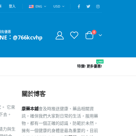
車
登入
ENG
USD
賴有優惠
0
INE：@766kcvhp
LINE
特價!
更多優惠!
關於博客
。 它來
康藥本鋪
會及時推送健康、藥品相關資
下去。
訊，確保我們大家對日常的生活，服用藥
物，都有一個正確的認識，防範於未然，
性精力與生
擁有一個健康的身體是最為重要的。目前