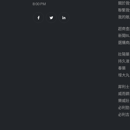
關於我
8:00 PM
聯繫我
我的賬
超商查
新聞BL
選購商
壯陽藥
持久液
春藥
增大丸
犀利士
威而鋼
樂威壯
必利勁
必利吉