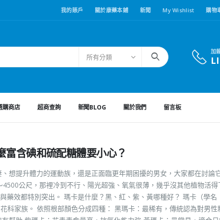
我的賬戶
關於康藥本鋪
新聞
My Wishlist
購物
加
所有分類
L
選購商店
超商查詢
新聞BLOG
關於我們
留言板
麼富含碘和硫配糖體要小心？
妻、想提升體力的運動族，還是正面臨更年期困擾的男女，大家都在討論它
～4500公尺，那裡冷到不行、陽光超強、氧氣很薄，幾乎沒其他植物活得
與藥效都特別突出。 瑪卡是什麼？黑、紅、紫、黃哪種好？ 瑪卡（學名
，屬於十字花科家族。 依照根部顏色分成四種： 黑瑪卡：最稀有，傳統認為對男