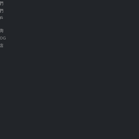
們
們
戶
詢
OG
店