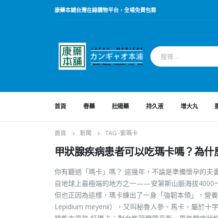
康藥本鋪台灣在線購物平台，全場免費包郵
首頁
春藥
壯陽藥
持久液
增大丸
首頁
新聞
TAG -
紫瑪卡
甲狀腺疾病患者可以吃瑪卡嗎？為什
你有聽過「瑪卡」嗎？ 這幾年，不論是準備懷孕的夫
自地球上最極端的地方之一——安第斯山脈海拔4000
但也正因為這樣，瑪卡練出了一身「強韌本領」，營養
Lepidium meyenii），又叫秘魯人參、馬卡