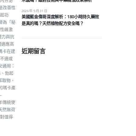
內分泌
是改善性
2026 年 5 月 31 日
起功
美國藍金偉哥深度解析：180小時持久藥效
譽為「秘
是真的嗎？天然植物配方安全嗎？
性雌激
體力與抗
體適應高
近期留言
瑪卡在建
不適或
女通用：
降、勃起
萃取物，
的瑪卡產
–
年傳統使
天然無荷
對值得