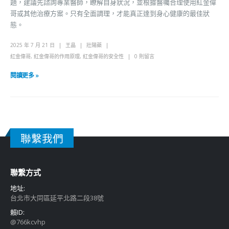
題，建議先諮詢專業醫師，瞭解自身狀況，並根據醫囑合理使用紅金偉
哥或其他治療方案。只有全面調理，才能真正達到身心健康的最佳狀
態。
2025 年 7 月 21 日
王晶
壯陽藥
紅金偉哥
,
紅金偉哥的作用原理
,
紅金偉哥的安全性
0 則留言
閱讀更多 »
聯繫我們
聯繫方式
地址:
台北市大同區延平北路二段38號
賴ID:
@766kcvhp