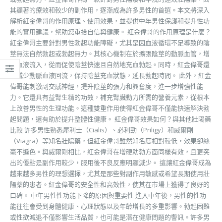
其顯著的療效和較少的副作用，逐漸成為許多男性的首選。本文將深入
解析紅金偉哥的作用原理、使用效果，並提供中年男性保護和提升性功
能的實用建議，幫助您重拾自信與健康。 紅金偉哥的作用原理是什麼？
紅金偉哥主要針對男性勃起功能障礙，尤其是因血液循環不足導致的陰
莖無法自然勃起或勃起無力。其核心機制在於擴張陰莖的動脈血管，增
加血液流入，從而促使陰莖快速且自然地充血勃起。同時，紅金偉哥還
能減少動脈血液回流，保持陰莖充血狀態，延長勃起時間。 此外，紅金
偉哥能刺激副交感神經，提升陰莖的張力和興奮度，進一步增強性能
力。它還具有益腎生精的功效，補充腎臟動力所需的營養元素，從根本
上改善男性的生理功能。這種雙重作用使得紅金偉哥不僅能快速解決勃
起問題，還有助於提升整體性健康。 紅金偉哥效果如何？與其他壯陽藥
比較 許多男性熟悉犀利士（Cialis）、必利勁（Priligy）和威爾剛
（Viagra）等知名壯陽藥，但紅金偉哥雖然知名度相對較低，效果卻絲
毫不遜色。與威爾剛相比，紅金偉哥在增硬助勃方面同樣有效，且更突
出的優點是副作用較少，服用後不良反應明顯減少。 這讓紅金偉哥成為
越來越多男性的理想選擇，尤其是那些對副作用敏感或希望長期使用壯
陽藥的患者。紅金偉哥的安全性和高效性，使其在市場上獲得了良好的
口碑。 中年男性性功能下降的原因與重要性 進入中年後，男性的性功
能往往會受到身體健康、心理狀態以及年齡增長的多重影響。勃起困難
或性欲減退不僅影響生活品質，也可能是潛在健康問題的警訊。許多男