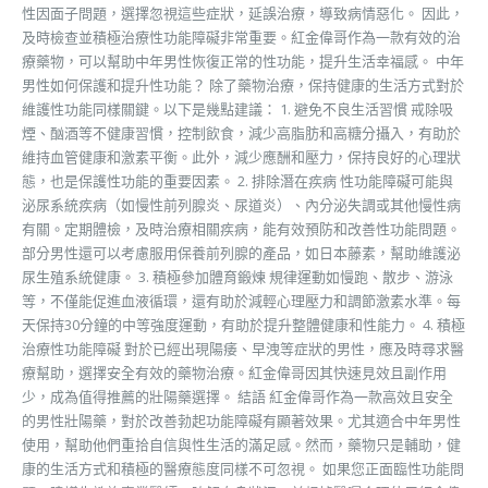
性因面子問題，選擇忽視這些症狀，延誤治療，導致病情惡化。 因此，
及時檢查並積極治療性功能障礙非常重要。紅金偉哥作為一款有效的治
療藥物，可以幫助中年男性恢復正常的性功能，提升生活幸福感。 中年
男性如何保護和提升性功能？ 除了藥物治療，保持健康的生活方式對於
維護性功能同樣關鍵。以下是幾點建議： 1. 避免不良生活習慣 戒除吸
煙、酗酒等不健康習慣，控制飲食，減少高脂肪和高糖分攝入，有助於
維持血管健康和激素平衡。此外，減少應酬和壓力，保持良好的心理狀
態，也是保護性功能的重要因素。 2. 排除潛在疾病 性功能障礙可能與
泌尿系統疾病（如慢性前列腺炎、尿道炎）、內分泌失調或其他慢性病
有關。定期體檢，及時治療相關疾病，能有效預防和改善性功能問題。
部分男性還可以考慮服用保養前列腺的產品，如日本藤素，幫助維護泌
尿生殖系統健康。 3. 積極參加體育鍛煉 規律運動如慢跑、散步、游泳
等，不僅能促進血液循環，還有助於減輕心理壓力和調節激素水準。每
天保持30分鐘的中等強度運動，有助於提升整體健康和性能力。 4. 積極
治療性功能障礙 對於已經出現陽痿、早洩等症狀的男性，應及時尋求醫
療幫助，選擇安全有效的藥物治療。紅金偉哥因其快速見效且副作用
少，成為值得推薦的壯陽藥選擇。 結語 紅金偉哥作為一款高效且安全
的男性壯陽藥，對於改善勃起功能障礙有顯著效果。尤其適合中年男性
使用，幫助他們重拾自信與性生活的滿足感。然而，藥物只是輔助，健
康的生活方式和積極的醫療態度同樣不可忽視。 如果您正面臨性功能問