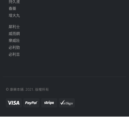
持久液
春藥
增大丸
犀利士
威而鋼
樂威壯
必利勁
必利吉
© 康藥本鋪. 2021. 版權所有