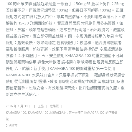
100 的正確步驟 建議起始劑量 一般新手：50mg 65 歲以上男性：25mg
若效果不足，再視情況調整至 100mg，但每日不可超過 100mg。 正確
服用方式 將口含片放入口中，讓其自然溶解，不要咀嚼或直接吞下。溶
解後約 15–30 分鐘開始起效。 留意身體反應 常見副作用多為輕微，如
臉紅、鼻塞、頭暈或短暫頭痛，通常會自行消退。若出現胸悶、嚴重頭
痛或視力異常，應立即停藥並就醫。 四、空腹與飯後服用的差異 空腹
服用：起效最快，效果最穩定 輕食後服用：較溫和，適合腸胃敏感者
高脂餐後服用：起效延遲、效果下降 新手最佳選擇仍是 空腹或清淡飲
食後 1–2 小時服用。 五、安全使用 KAMAGRA-100 的重要提醒 不可與
硝酸鹽類藥物併用 避免大量飲酒 嚴格遵守劑量規範 出現異常反應立即
停用 六、結論：新手使用 KAMAGRA-100 的關鍵重點 第一次使用
KAMAGRA-100 水果味口含片，只要掌握以下原則： 確認身體狀況適合
使用 從低劑量開始 選擇正確服用時機 必須搭配性刺激 留意副作用反應
即使是新手，也能安全、有效地發揮藥效，提升勃起硬度與持久度，重
新建立性生活信心。
2026 年 1 月 30 日
王晶
壯陽藥
KAMAGRA-100
,
KAMAGRA-100 水果味口含片
,
第一次使用 KAMAGRA-100 的正確做
法
0 則留言