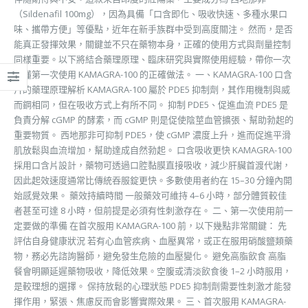
（Sildenafil 100mg），因為具備「口含即化、吸收快速、多種水果口
味、攜帶方便」等優點，近年在新手族群中受到高度關注。 然而，是否
能真正發揮效果，關鍵並不只在藥物本身，正確的使用方式與劑量控制
同樣重要。以下將結合藥理原理、臨床研究與實際使用經驗，帶你一次
搞懂第一次使用 KAMAGRA-100 的正確做法。 一、KAMAGRA-100 口含
片的藥理原理解析 KAMAGRA-100 屬於 PDE5 抑制劑，其作用機制與威
而鋼相同，但在吸收方式上有所不同。 抑制 PDE5、促進血流 PDE5 是
負責分解 cGMP 的酵素，而 cGMP 則是促使陰莖血管擴張、幫助勃起的
重要物質。 西地那非可抑制 PDE5，使 cGMP 濃度上升，進而促進平滑
肌放鬆與血流增加，幫助達成自然勃起。 口含吸收更快 KAMAGRA-100
採用口含片設計，藥物可透過口腔黏膜直接吸收，減少肝臟首渡代謝，
因此起效速度通常比傳統吞服錠更快。多數使用者約在 15–30 分鐘內開
始感覺效果。 藥效持續時間 一般藥效可維持 4–6 小時，部分體質較佳
者甚至可達 8 小時，但前提是必須有性刺激存在。 二、第一次使用前一
定要做的準備 在首次服用 KAMAGRA-100 前，以下幾點非常關鍵： 先
評估自身健康狀況 若有心血管疾病、血壓異常，或正在服用硝酸鹽類藥
物，務必先諮詢醫師，避免發生危險的血壓變化。 避免高脂飲食 高脂
餐會明顯延遲藥物吸收，降低效果。空腹或清淡飲食後 1–2 小時服用，
是較理想的選擇。 保持放鬆的心理狀態 PDE5 抑制劑需要性刺激才能發
揮作用，緊張、焦慮反而會影響實際效果。 三、首次服用 KAMAGRA-