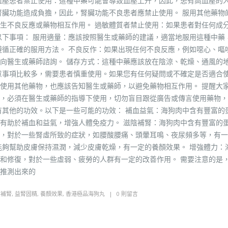
血壓患者禁止使用：這種中藥可能會導致血壓上升，因此，患有高血壓的
腎臟功能造成負擔，因此，腎臟功能不良患者應禁止使用。 服用其他藥物
生不良反應或藥物相互作用。 過敏體質者禁止使用：如果患者對任何成
以下事項： 服用適量：應該按照醫生或藥師的建議，適當地服用這種中藥
遵循正確的服用方法。 不良反作：如果出現任何不良反應，例如噁心、嘔
向醫生或藥師諮詢。 儲存方式：這種中藥應該放在陰涼、乾燥、通風的
意事項比較多，需要患者慎重使用。如果您有任何疑問或不確定是否適合
使用其他藥物，也應該告知醫生或藥師，以避免藥物相互作用。 提醒大
，必須在醫生或藥師的指導下使用，切勿盲目跟從廣告或傳言使用藥物，
有其他的功效。以下是一些可能的功效： 補血益氣：海狗肉中含有豐富的
有助於補血和益氣，增強人體免疫力。 滋陰補腎：海狗肉中含有豐富的
，對於一些腎虛所致的症狀，如腰酸腰痛、頭暈耳鳴、夜尿頻多等，有一
能夠幫助皮膚保持濕潤，減少皮膚乾燥，有一定的養顏效果。 增強體力：
和修復，對於一些虛弱、疲勞的人群有一定的改善作用。 需要注意的是
推測出來的
陰補腎
,
益腎固精
,
養顏效果
,
香港極品海狗丸
0 則留言