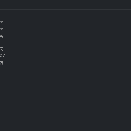
們
們
戶
詢
OG
店