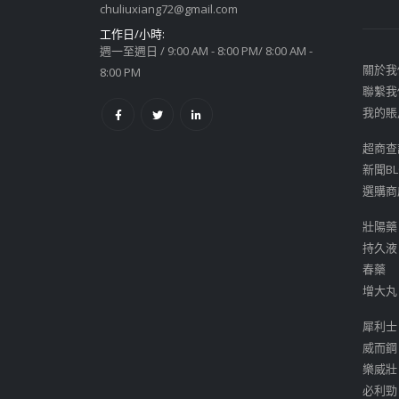
chuliuxiang72@gmail.com
工作日/小時:
週一至週日 / 9:00 AM - 8:00 PM/ 8:00 AM -
關於我
8:00 PM
聯繫我
我的賬
超商查
新聞BL
選購商
壯陽藥
持久液
春藥
增大丸
犀利士
威而鋼
樂威壯
必利勁