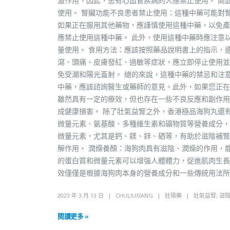
激作用，因此，患有心血管疾病的人應禁止使用。 高
使用。 腎臟功能不良患者禁止使用：這種中藥可能對
如果正在服用其他藥物，應謹慎使用這種中藥，以免產
應禁止使用這種中藥。 此外，使用這種中藥時應注意
量使用。 食用方法：應該按照藥品說明書上的指示，
瀉、頭痛、皮膚發紅、過敏等症狀，應立即停止使用並
免受潮和陽光直射。 總的來說，這種中藥的禁忌和注
中藥，應該諮詢醫生或藥師的意見。此外，如果您正在
雖然具有一定的療效，但也存在一些不良反應和副作用
成健康損害。 除了壯氣益腎之外，香港極品海狗丸還
微量元素、氨基酸、多種維生素和礦物質等營養成分，
微量元素，尤其是鈣、鎂、鋅、硒等，有助於滋陰補腎
解作用。 潤燥養顏：海狗肉具有滋陰、潤燥的作用，
的蛋白質和微量元素可以增強人體體力，促進肌肉生長
效僅僅是根據海狗肉本身的營養成分和一些傳統用法所
2023 年 3 月 13 日
CHULIUXIANG
壯陽藥
壯氣益腎
,
滋
閱讀更多 »