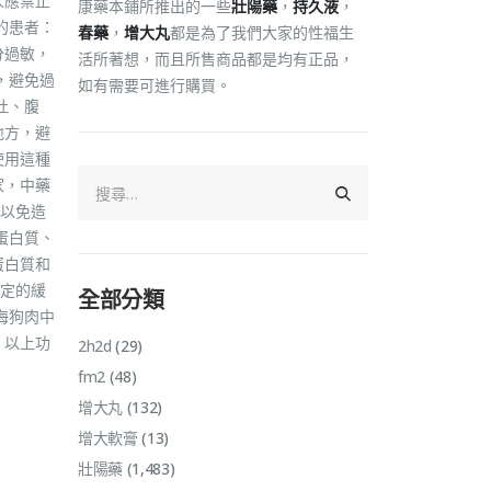
人應禁止
康藥本鋪所推出的一些
壯陽藥
，
持久液
，
的患者：
春藥
，
增大丸
都是為了我們大家的性福生
分過敏，
活所著想，而且所售商品都是均有正品，
，避免過
如有需要可進行購買。
吐、腹
地方，避
使用這種
家，中藥
以免造
蛋白質、
蛋白質和
定的緩
全部分類
海狗肉中
，以上功
2h2d
(29)
fm2
(48)
增大丸
(132)
增大軟膏
(13)
壯陽藥
(1,483)