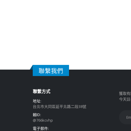
聯繫我們
聯繫方式
獲取有
今天註
地址:
台北市大同區延平北路二段38號
賴ID:
@766kcvhp
電子郵件: