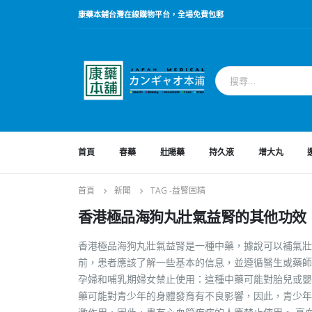
康藥本鋪台灣在線購物平台，全場免費包郵
首頁
春藥
壯陽藥
持久液
增大丸
首頁
新聞
TAG -
益腎固精
香港極品海狗丸壯氣益腎的其他功效
香港極品海狗丸壯氣益腎是一種中藥，據說可以補氣壯
前，患者應該了解一些基本的信息，並遵循醫生或藥師
孕婦和哺乳期婦女禁止使用：這種中藥可能對胎兒或嬰
藥可能對青少年的身體發育有不良影響，因此，青少年