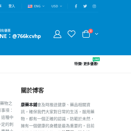
車
登入
ENG
USD
賴有優惠
0
INE：@766kcvhp
LINE
特價!
更多優惠!
關於博客
藥物之
康藥本鋪
會及時推送健康、藥品相關資
意事項：
訊，確保我們大家對日常的生活，服用藥
：這種中
物，都有一個正確的認識，防範於未然，
一定的刺
擁有一個健康的身體是最為重要的。目前