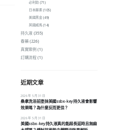
必利勁
(71)
日本藤素
(105)
美國黑金
(49)
英國威馬
(14)
持久液
(355)
春藥
(226)
真實案例
(1)
訂購流程
(1)
近期文章
2026 年 5 月 31 日
桑拿洗浴前塗抹美國ssbx-key持久液會影響
效果嗎？為什麼反而更佳？
2026 年 5 月 31 日
美國ssbx-key持久液真的能超長延時且無麻
木感嗎？緩射技術與中藥精油效果解析