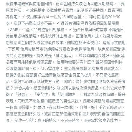
根據市場觀察與使用者回饋，德國金剛持久液之所以能長期熱銷，主要
原因包括： ✔ 效果穩定 多數使用者表示，能明顯延長時間，且表現較
為穩定。 ✔ 使用成本合理 一瓶約15ml的容量，平均可使用約20至30
次，換算下來單次成本不高。 ✔ 品質有保障 產品依照德國製藥規範
（GMP）生產，品質控管相對嚴格。 ✔ 適合日常與臨時需求 不論是日
常使用或特殊情境，都能快速派上用場。 正確使用方式，效果差很大
想讓德國金剛持久液發揮最佳效果，關鍵在於正確使用： 建議每次使用
1下即可 使用後稍等幾分鐘讓成分吸收 避免過量使用，以免影響感受 需
要特別注意的是，持久液是「輔助產品」，並非時間越長越好。過度延
長反而可能降低整體滿意度。 使用時需要注意什麼？ 雖然德國金剛持
久液整體評價不錯，但仍需注意： 避免過度依賴 若有皮膚敏感狀況，
建議先測試 搭配良好生活習慣效果更佳 真正的提升，不只是依靠產
品，還包括心理狀態與雙方互動。 總結：為什麼德國金剛持久液值得考
慮？ 綜合來看，德國金剛持久液之所以能成為經典產品，在於它成功平
衡了「效果」、「安全性」與「使用體驗」。 對於希望改善時間、提升
表現，同時又不想依賴口服產品的男性來說，這類外用延時噴霧確實是
一個實用選擇。 如果你正在尋找一款穩定、自然、好上手的延時產品，
那麼德國金剛持久液，或許正是那個能幫助你提升表現與自信的關鍵工
具。 記住一句話：真正的持久，不只是時間，而是掌控節奏的能力。