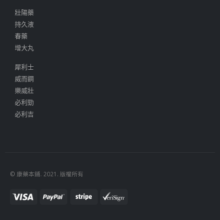
壯陽藥
持久液
春藥
增大丸
犀利士
威而鋼
樂威壯
必利勁
必利吉
© 康藥本鋪. 2021. 版權所有