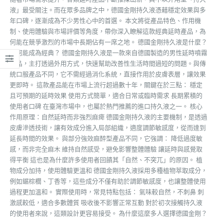
液」最受關注。而在眾多品牌之中，德國金剛持久液憑藉穩定效果與多
年口碑，逐漸成為不少男性心中的首選。 本文將從產品特色、作用機
制、使用體驗與市場評價等角度，帶你深入瞭解這款經典延時產品，為
何能在競爭激烈的市場中長期佔有一席之地。 德國金剛持久液是什麼？
為何能成為經典？ 德國金剛持久液是一款來自德國製造的男性延時噴霧
產品，主打透過外用方式，快速幫助改善性生活時間過短的問題。與傳
統口服產品不同，它不需經過消化系統，直接作用於皮膚表層，讓效果
更即時。 這款產品能在市場上流行超過數十年，關鍵在於三點： 穩定
且可預期的延時效果 使用方式簡單，適合日常或臨時需求 長期累積的
使用者口碑 在臺灣市場中，也屬於熱門推薦的進口持久液之一。 核心
作用原理：自然延時而非強烈麻痺 德國金剛持久液的主要機制，是透過
皮膚滲透技術，讓有效成分進入局部組織，適度調節敏感度，從而達到
延長時間的效果。 與部分強效麻醉型產品不同，它強調： 降低過度敏
感，而非完全麻木 維持自然感受，避免影響整體體驗 讓延時與感覺取
得平衡 這也是為什麼許多使用者回饋其「自然、不突兀」的原因。 植
物成分加持，使用體驗更溫和 德國金剛持久液採用多種植物萃取成分，
例如鋸棕櫚、丁香等，這些成分不僅有助於調節敏感度，也讓整體使用
過程更加溫和。 實際使用時，常見特點包括： 氣味較自然，不刺鼻 刺
激感較低，適合多數體質 吸收後不影響正常互動 對於初次接觸持久液
的使用者來說，這類設計更容易接受。 為什麼這麼多人選擇德國金剛？