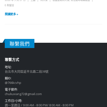
2026 年 3 月 27 日
王晶
持久液
德國金剛持久液
,
男性延時噴霧產品
0 則留言
閱讀更多 »
聯繫我們
聯繫方式
地址:
台北市大同區延平北路二段38號
賴ID:
@766kcvhp
電子郵件:
chuliuxiang72@gmail.com
工作日/小時:
週一至週日 / 9:00 AM - 8:00 PM/ 8:00 AM - 8:00 PM