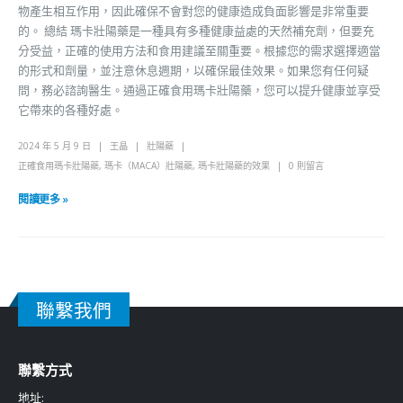
物產生相互作用，因此確保不會對您的健康造成負面影響是非常重要
的。 總結 瑪卡壯陽藥是一種具有多種健康益處的天然補充劑，但要充
分受益，正確的使用方法和食用建議至關重要。根據您的需求選擇適當
的形式和劑量，並注意休息週期，以確保最佳效果。如果您有任何疑
問，務必諮詢醫生。通過正確食用瑪卡壯陽藥，您可以提升健康並享受
它帶來的各種好處。
2024 年 5 月 9 日
王晶
壯陽藥
正確食用瑪卡壯陽藥
,
瑪卡（MACA）壯陽藥
,
瑪卡壯陽藥的效果
0 則留言
閱讀更多 »
聯繫我們
聯繫方式
地址: