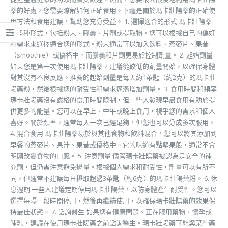
藥的好處，您需要瞭解如何正確食用。下麵是關於瑪卡壯陽藥的正確使
用方法和食用建議，幫助您充分受益。 1. 選擇適合的形式 瑪卡壯陽藥
有多種形式，包括粉末、膠囊、片劑或提取物。您可以根據自己的偏好
和需求來選擇適合您的形式。粉末通常可以加入飲料、燕麥片、果昔
（smoothie）或優格中，而膠囊和片劑更易於控制劑量。 2. 起始劑量
如果您是第一次使用瑪卡壯陽藥，建議從較低的劑量開始，以確保身體
對其沒有不良反應。推薦的起始劑量是每天約1茶匙（約2克）的瑪卡壯
陽藥粉，然後根據您的耐受性和需求逐漸增加劑量。 3. 食用時間和頻率
瑪卡壯陽藥沒有嚴格的食用時間限制，但一些人發現早晨食用有助於提
供更多的能量。您可以在早上、中午或晚上食用，視乎您的需求和個人
喜好。關於頻率，通常每天一次已經足夠，但您也可以分成多次服用。
4. 混合食用 瑪卡壯陽藥易於與其他食物和飲料混合，您可以將其添加到
早餐的燕麥片、果汁、果昔或優格中。它的味道有點堅果般，通常不會
明顯改變食物的口感。 5. 注意劑量 儘管瑪卡壯陽藥被認為是安全的補
充劑，但仍需注意避免過量。根據個人需求和耐受性，劑量可以有所不
同，但通常不建議每日攝取超過3茶匙（約6克）的瑪卡壯陽藥粉。 6. 休
息週期 一些人建議定期停用瑪卡壯陽藥，以防身體產生耐受性。您可以
選擇每隔一段時間停用，然後再繼續使用，以確保瑪卡壯陽藥的效果保
持最佳狀態。 7. 諮詢醫生 如果您有健康問題、正在服用藥物、懷孕或
哺乳，建議在使用瑪卡壯陽藥之前諮詢醫生。瑪卡壯陽藥可能與某些藥