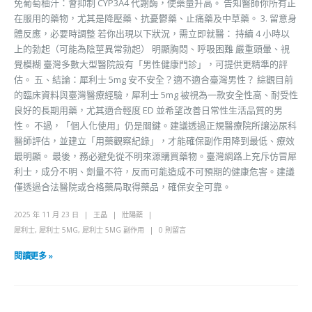
免葡萄柚汁：會抑制 CYP3A4 代謝酶，使藥量升高。 告知醫師你所有正
在服用的藥物，尤其是降壓藥、抗憂鬱藥、止痛藥及中草藥。 3. 留意身
體反應，必要時調整 若你出現以下狀況，需立即就醫： 持續 4 小時以
上的勃起（可能為陰莖異常勃起） 明顯胸悶、呼吸困難 嚴重頭暈、視
覺模糊 臺灣多數大型醫院設有「男性健康門診」，可提供更精準的評
估。 五、結論：犀利士 5mg 安不安全？適不適合臺灣男性？ 綜觀目前
的臨床資料與臺灣醫療經驗，犀利士 5mg 被視為一款安全性高、耐受性
良好的長期用藥，尤其適合輕度 ED 並希望改善日常性生活品質的男
性。 不過，「個人化使用」仍是關鍵。建議透過正規醫療院所讓泌尿科
醫師評估，並建立「用藥觀察紀錄」，才能確保副作用降到最低、療效
最明顯。 最後，務必避免從不明來源購買藥物。臺灣網路上充斥仿冒犀
利士，成分不明、劑量不符，反而可能造成不可預期的健康危害。建議
僅透過合法醫院或合格藥局取得藥品，確保安全可靠。
2025 年 11 月 23 日
王晶
壯陽藥
犀利士
,
犀利士 5MG
,
犀利士 5MG 副作用
0 則留言
閱讀更多 »