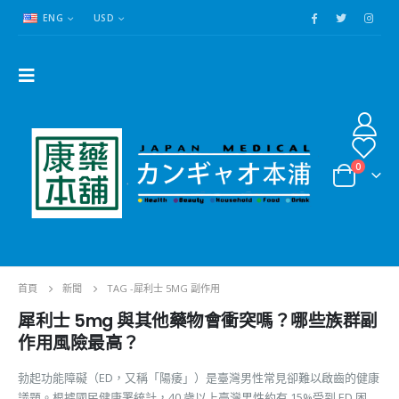
ENG
USD
0
首頁
新聞
TAG -
犀利士 5MG 副作用
犀利士 5mg 與其他藥物會衝突嗎？哪些族群副
作用風險最高？
勃起功能障礙（ED，又稱「陽痿」）是臺灣男性常見卻難以啟齒的健康
議題。根據國民健康署統計，40 歲以上臺灣男性約有 15%受到 ED 困