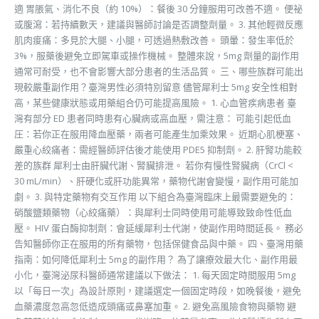
適 胃脹氣、消化不良（約 10%）：餐後 30 分鐘服用可改善不適。 便祕
或腹瀉：若持續數天，建議與醫師討論是否調整劑量。 3. 其他輕微反應
肌肉痠痛：多見於大腿、小腿，可透過熱敷改善。 頭暈：發生率低於
3%，服藥後避免立即駕車或操作機械。 整體來說，5mg 劑量的副作用
通常可耐受，也不會影響大部分患者的生活品質。 三、哪些族群可能出
現較嚴重副作用？臺灣男性必須特別留意 儘管犀利士 5mg 安全性相對
高，某些健康狀態或用藥組合仍可能提高風險。 1. 心血管疾病患者 臺
灣有部分 ED 患者同時患有心臟病或高血壓，需注意： 可能引起低血
圧：若你正在服用降血壓藥，兩者可能產生加乘效果。 近期心肌梗塞、
嚴重心絞痛者：需經醫師評估後才能使用 PDE5 抑制劑。 2. 肝腎功能較
差的族群 犀利士由肝臟代謝、腎臟排泄。 若你有慢性腎臟病（CrCl <
30 mL/min）、肝硬化或肝功能異常，藥物代謝會變慢，副作用可能加
劇。 3. 與特定藥物有交互作用 以下組合為臺灣臨床上最需要避免的：
硝酸鹽類藥物（心絞痛藥）：與犀利士同時使用可能導致致命性低血
壓。 HIV 蛋白酶抑制劑：會延緩犀利士代謝，使副作用時間延長。 務必
告知醫師你正在服用的所有藥物，包括保健食品與中藥。 四、臺灣用藥
指南：如何降低犀利士 5mg 的副作用？ 為了讓療效最大化、副作用最
小化，臺灣泌尿科醫師通常建議以下做法： 1. 每天固定時間服用 5mg
以「每日一次」為設計原則，建議選定一個固定時段，如晚餐後，避免
血藥濃度忽高忽低造成頭痛或鼻塞加重。 2. 避免高風險食物與藥物 避