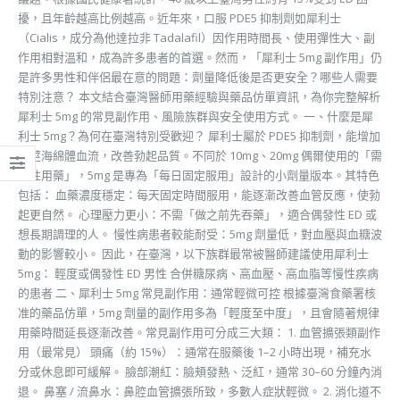
擾，且年齡越高比例越高。近年來，口服 PDE5 抑制劑如犀利士
（Cialis，成分為他達拉非 Tadalafil）因作用時間長、使用彈性大、副
作用相對溫和，成為許多患者的首選。然而，「犀利士 5mg 副作用」仍
是許多男性和伴侶最在意的問題：劑量降低後是否更安全？哪些人需要
特別注意？ 本文結合臺灣醫師用藥經驗與藥品仿單資訊，為你完整解析
犀利士 5mg 的常見副作用、風險族群與安全使用方式。 一、什麼是犀
利士 5mg？為何在臺灣特別受歡迎？ 犀利士屬於 PDE5 抑制劑，能增加
陰莖海綿體血流，改善勃起品質。不同於 10mg、20mg 偶爾使用的「需
要性用藥」，5mg 是專為「每日固定服用」設計的小劑量版本。其特色
包括： 血藥濃度穩定：每天固定時間服用，能逐漸改善血管反應，使勃
起更自然。 心理壓力更小：不需「做之前先吞藥」，適合偶發性 ED 或
想長期調理的人。 慢性病患者較能耐受：5mg 劑量低，對血壓與血糖波
動的影響較小。 因此，在臺灣，以下族群最常被醫師建議使用犀利士
5mg： 輕度或偶發性 ED 男性 合併糖尿病、高血壓、高血脂等慢性疾病
的患者 二、犀利士 5mg 常見副作用：通常輕微可控 根據臺灣食藥署核
准的藥品仿單，5mg 劑量的副作用多為「輕度至中度」，且會隨著規律
用藥時間延長逐漸改善。常見副作用可分成三大類： 1. 血管擴張類副作
用（最常見） 頭痛（約 15%）：通常在服藥後 1–2 小時出現，補充水
分或休息即可緩解。 臉部潮紅：臉頰發熱、泛紅，通常 30–60 分鐘內消
退。 鼻塞 / 流鼻水：鼻腔血管擴張所致，多數人症狀輕微。 2. 消化道不