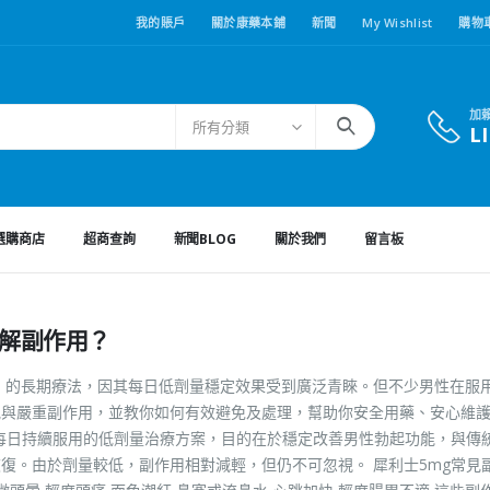
我的賬戶
關於康藥本鋪
新聞
My Wishlist
購物
加
所有分類
L
選購商店
超商查詢
新聞BLOG
關於我們
留言板
緩解副作用？
礙（ED）的長期療法，因其每日低劑量穩定效果受到廣泛青睞。但不少男性在服
見與嚴重副作用，並教你如何有效避免及處理，幫助你安全用藥、安心維
於每日持續服用的低劑量治療方案，目的在於穩定改善男性勃起功能，與傳
復。由於劑量較低，副作用相對減輕，但仍不可忽視。 犀利士5mg常見