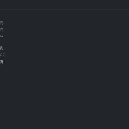
們
們
戶
詢
OG
店