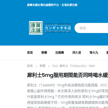
康藥本鋪台灣在線購物平台，全場免費包郵
首頁
春藥
壯陽藥
持久液
增大丸
首頁
新聞
TAG -
犀利士（TADALAFIL）5MG
犀利士5mg服用期間能否同時喝水
犀利士（Tadalafil）5mg作為治療勃起功能障
會擔心副作用問題。本文將深入剖析犀利士5mg的常
什麼是犀利士5mg？它的作用與用法 犀利士5mg屬
用提高勃起硬度不同，5mg劑量強調長期調理與功能恢