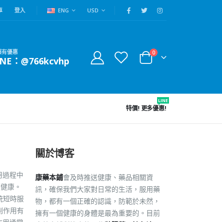
車
登入
ENG
USD
賴有優惠
0
INE：@766kcvhp
LINE
特價!
更多優惠!
關於博客
用過程中
康藥本鋪
會及時推送健康、藥品相關資
護健康。
訊，確保我們大家對日常的生活，服用藥
統短時服
物，都有一個正確的認識，防範於未然，
副作用有
擁有一個健康的身體是最為重要的。目前