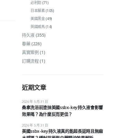
必利勁
(71)
日本藤素
(105)
美國黑金
(49)
英國威馬
(14)
持久液
(355)
春藥
(226)
真實案例
(1)
訂購流程
(1)
近期文章
2026 年 5 月 31 日
桑拿洗浴前塗抹美國ssbx-key持久液會影響
效果嗎？為什麼反而更佳？
2026 年 5 月 31 日
美國ssbx-key持久液真的能超長延時且無麻
木感嗎？緩射技術與中藥精油效果解析