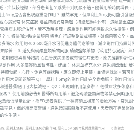
微頭暈 輕度頭痛 面色潮紅 鼻塞或流鼻水 心跳加快 輕度腸胃不適 這些副
量低，症狀較輕微，部分患者甚至感受不到明顯不適。隨著用藥時間增長，
士5mg是否會出現嚴重副作用？ 雖然罕見，但犀利士5mg仍可能引發嚴
悸或心跳異常 休克症狀 陰莖持續異常勃起（持續超過4小時） 這類嚴重症
管疾病未經評估等。若不及時處理，嚴重副作用可能導致永久性損傷，例
？ 1. 遵醫囑定時定量服用 避免自行調整劑量或頻率，確保用藥安全。每
後多喝水 飲用約400-600毫升水可促進身體代謝藥物，減少副作用持續時
顯著。 3. 避免與硝酸鹽類藥物同服 硝酸鹽類藥物（常用於心臟病）與
. 定期體檢與醫師諮詢 心血管疾病患者或有慢性病史者，應先經醫師評估
見副作用 大多屬輕微且暫時性，建議： 休息並補充水分 避免劇烈活動 若
痛、持續勃起、心悸、休克等症狀時，應立即停止用藥，並儘速就醫。若可
副作用常見問題解答 Q1：犀利士5mg的副作用能完全避免嗎？ 副作用無
和遵醫囑服用可大幅減輕。 Q2：出現副作用怎麼辦？ 輕微症狀多休息
服嗎？ 使用前務必告知醫師所有用藥，避免硝酸鹽類藥物等禁忌同時服用
mg憑藉低劑量設計，為ED患者提供了一種持續且穩定的治療方案。常見副
雖罕見，但必須高度警惕，避免錯誤服藥及不當使用。患者應在專業醫師
的性生活。
MG
,
犀利士5MG
,
犀利士5MG的副作用
,
犀利士5MG的常見與嚴重副作用
0 則留言