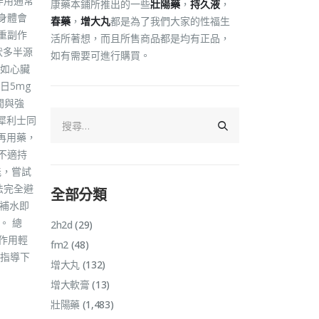
作用通常
康藥本鋪所推出的一些
壯陽藥
，
持久液
，
身體會
春藥
，
增大丸
都是為了我們大家的性福生
重副作
活所著想，而且所售商品都是均有正品，
狀多半源
如有需要可進行購買。
如心臟
日5mg
間與強
犀利士同
再用藥，
不適持
能，嘗試
法完全避
全部分類
和補水即
。 總
2h2d
(29)
作用輕
fm2
(48)
指導下
增大丸
(132)
增大軟膏
(13)
壯陽藥
(1,483)