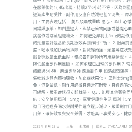
哪些？ 服用犀利士5mg後，最常見的副作用包括： 輕
在服藥後約1小時出現，持續2至6小時不等。因為劑
逐漸產生耐受性，副作用反應自然減輕甚至消失。 犀利
用，主要表現包括： 劇烈頭痛或暈眩 噁心、嘔吐 心
自錯誤服藥，如劑量過大、與禁忌藥物同服或基礎心血
病發作或陰莖組織壞死。 如何避免犀利士5mg的副作用
的劑量設計是基於長期療效與副作用平衡。 2. 服藥前
度。喝水能加快藥物排除，對減輕頭痛、頭暈等症狀效果
服會導致嚴重低血壓，務必告知醫師所有用藥情況。 4
降低嚴重副作用風險。 如何處理已出現的副作用？ 常
續超過6小時，應諮詢醫師 嚴重副作用 如遇劇烈頭
催吐減少體內藥物吸收，防止症狀惡化。 犀利士5mg
免，但劑量低、副作用輕微且通常可耐受，且透過喝水
可緩解，嚴重症狀須立即就醫。 Q3：能與其他藥物同
結：安全使用犀利士5mg，享受健康性生活 犀利士5
微且可通過多喝水與耐受性建立逐步減少，嚴重副作用
用藥，確保效果與安全兼得，才能真正享受安心、健康
2025 年 8 月 28 日
王晶
壯陽藥
犀利士（TADALAFIL）5