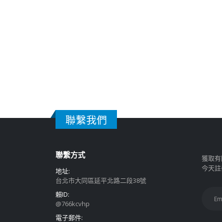
聯繫我們
聯繫方式
獲取有
今天註
地址:
台北市大同區延平北路二段38號
賴ID:
@766kcvhp
電子郵件: