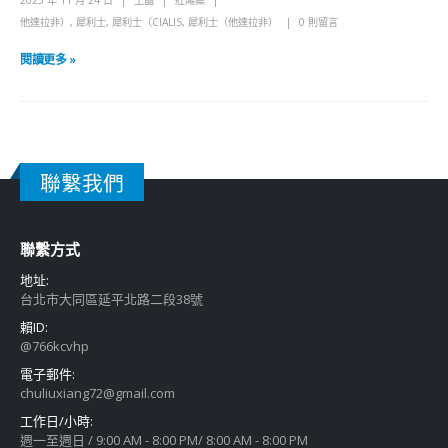
2025 年 11 月 24 日
王晶
壯陽藥
他達拉非）
,
犀利士
,
犀利士（CIALIS
,
犀利士（他達拉非）
0 則留言
閱讀更多 »
聯繫我們
聯繫方式
地址:
台北市大同區延平北路二段38號
賴ID:
@766kcvhp
電子郵件:
chuliuxiang72@gmail.com
工作日/小時:
週一至週日 / 9:00 AM - 8:00 PM/ 8:00 AM - 8:00 PM