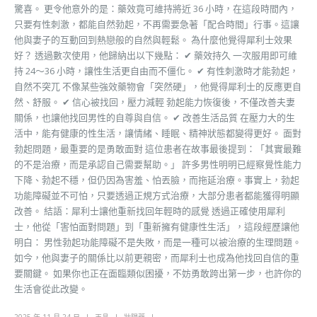
驚喜。 更令他意外的是：藥效竟可維持將近 36 小時，在這段時間內，
只要有性刺激，都能自然勃起，不再需要急著「配合時間」行事。這讓
他與妻子的互動回到熱戀般的自然與輕鬆。 為什麼他覺得犀利士效果
好？ 透過數次使用，他歸納出以下幾點： ✔ 藥效持久 一次服用即可維
持 24〜36 小時，讓性生活更自由而不僵化。 ✔ 有性刺激時才能勃起，
自然不突兀 不像某些強效藥物會「突然硬」，他覺得犀利士的反應更自
然、舒服。 ✔ 信心被找回，壓力減輕 勃起能力恢復後，不僅改善夫妻
關係，也讓他找回男性的自尊與自信。 ✔ 改善生活品質 在壓力大的生
活中，能有健康的性生活，讓情緒、睡眠、精神狀態都變得更好。 面對
勃起問題，最重要的是勇敢面對 這位患者在故事最後提到：「其實最難
的不是治療，而是承認自己需要幫助。」 許多男性明明已經察覺性能力
下降、勃起不穩，但仍因為害羞、怕丟臉，而拖延治療。事實上，勃起
功能障礙並不可怕，只要透過正規方式治療，大部分患者都能獲得明顯
改善。 結語：犀利士讓他重新找回年輕時的感覺 透過正確使用犀利
士，他從「害怕面對問題」到「重新擁有健康性生活」，這段經歷讓他
明白： 男性勃起功能障礙不是失敗，而是一種可以被治療的生理問題。
如今，他與妻子的關係比以前更親密，而犀利士也成為他找回自信的重
要關鍵。 如果你也正在面臨類似困擾，不妨勇敢跨出第一步，也許你的
生活會從此改變。