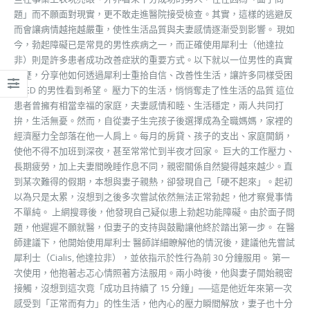
題」而不願面對現實，更不敢走進醫院接受檢查。其實，這樣的逃避反
而會讓病情越拖越嚴重，使性生活品質與夫妻感情逐漸受到影響。 現如
今，勃起障礙已是常見的男性疾病之一，而正確使用犀利士（他達拉
非）則是許多患者成功改善症狀的重要方式。以下就以一位男性的真實
經歷，分享他如何透過犀利士重拾自信、改善性生活，讓許多同樣受困
於 ED 的男性看到希望。 壓力下的生活，悄悄奪走了性生活的品質 這位
患者曾擁有相當幸福的家庭，夫妻感情和睦、生活穩定，兩人共同打
拚，生活無憂。然而，自從妻子生完孩子後選擇成為全職媽媽，家裡的
經濟壓力全部落在他一人肩上。每月的房貸、孩子的支出、家庭開銷，
使他不得不加班到深夜，甚至常常忙到半夜才回家。 巨大的工作壓力、
長期疲勞，加上夫妻間晚睡作息不同，親密關係自然變得越來越少。直
到某次難得的假期，本想與妻子親熱，卻發現自己「硬不起來」。起初
以為只是太累，沒想到之後多次嘗試依然無法正常勃起，他才察覺事情
不單純。 上網搜尋後，他發現自己疑似患上勃起功能障礙。由於面子問
題，他遲遲不願就醫，但妻子的支持與鼓勵讓他終於踏出第一步。 在醫
師建議下，他開始使用犀利士 醫師詳細瞭解他的情況後，建議他先嘗試
犀利士（Cialis, 他達拉非），並依指示於性行為前 30 分鐘服用。 第一
次使用，他抱著忐忑心情照著方法服用。兩小時後，他與妻子開始親密
接觸，沒想到這次竟「成功且持續了 15 分鐘」──這是他近年來第一次
感受到「正常而有力」的性生活，他內心的壓力瞬間解放，妻子也十分