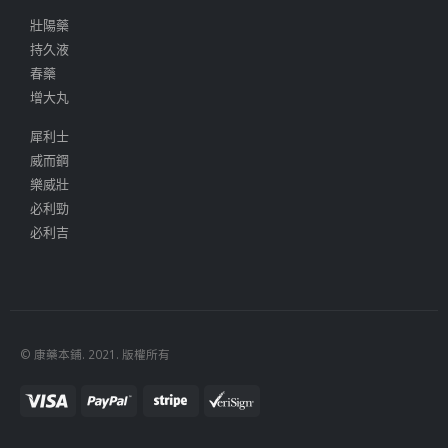
壯陽藥
持久液
春藥
增大丸
犀利士
威而鋼
樂威壯
必利勁
必利吉
© 康藥本鋪. 2021. 版權所有