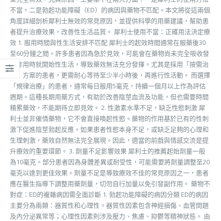
不當，二是勃起功能障礙（ED）的病因與藥物不匹配。本文將從這兩個
角度詳細剖析犀利士無效的常見原因，並提供科學的用藥建議，幫助患
者提升治療效果，改善性生活品質。 犀利士使用不當：正確用法決定療
效 1. 服用時間與性生活安排不匹配 犀利士的起效時間通常在服藥後30
至60分鐘之間。許多患者因為急於見效，可能會在藥物尚未完全吸收發
揮作用時就開始性生活，導致藥效無法充分發揮。尤其是採用「按需治
療」方案的患者，更需耐心等待至少半小時後，再進行性活動。 而選擇
「規律治療」的患者，通常每日服用5毫克，持續一個月以上作為評估
週期。這種長期用藥方式，有助於改善陰莖血流及功能，但也需要時間
積累藥效，不能期待立即見效。 2. 性激素水準不足，缺乏性慾刺激 犀
利士並非催情藥物，它不會直接喚起性慾。藥物的作用基於已有的性刺
激下促進陰莖勃起反應。如果患者性慾本身不足，或缺乏足夠的心理和
生理刺激，藥效自然無法完全展現。因此，適當的前戲與情感交流是提
升療效的重要環節。 3. 劑量不足影響效果 犀利士的推薦起始劑量一般
為10毫克。部分患者因為身體差異或耐受性，可能需要將劑量調整至20
毫克以達到更佳效果。劑量不足是導致療效不佳的常見原因之一，患者
應在醫生指導下調整用藥劑量，切勿自行加量以免引發副作用。 藥物不
對症：ED的複雜病因需全面診斷 1. 勃起功能障礙的病因分類 ED的病因
主要分為兩類：器質性和心理性。器質性因素包含神經損傷、血管問題
及內分泌異常等；心理性因素則涉及壓力、焦慮、抑鬱等精神狀態。 由