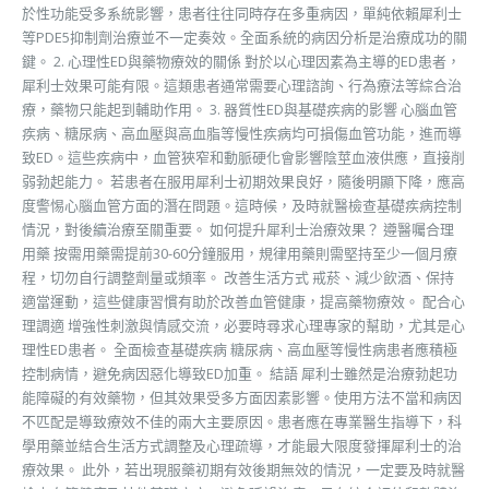
於性功能受多系統影響，患者往往同時存在多重病因，單純依賴犀利士
等PDE5抑制劑治療並不一定奏效。全面系統的病因分析是治療成功的關
鍵。 2. 心理性ED與藥物療效的關係 對於以心理因素為主導的ED患者，
犀利士效果可能有限。這類患者通常需要心理諮詢、行為療法等綜合治
療，藥物只能起到輔助作用。 3. 器質性ED與基礎疾病的影響 心腦血管
疾病、糖尿病、高血壓與高血脂等慢性疾病均可損傷血管功能，進而導
致ED。這些疾病中，血管狹窄和動脈硬化會影響陰莖血液供應，直接削
弱勃起能力。 若患者在服用犀利士初期效果良好，隨後明顯下降，應高
度警惕心腦血管方面的潛在問題。這時候，及時就醫檢查基礎疾病控制
情況，對後續治療至關重要。 如何提升犀利士治療效果？ 遵醫囑合理
用藥 按需用藥需提前30-60分鐘服用，規律用藥則需堅持至少一個月療
程，切勿自行調整劑量或頻率。 改善生活方式 戒菸、減少飲酒、保持
適當運動，這些健康習慣有助於改善血管健康，提高藥物療效。 配合心
理調適 增強性刺激與情感交流，必要時尋求心理專家的幫助，尤其是心
理性ED患者。 全面檢查基礎疾病 糖尿病、高血壓等慢性病患者應積極
控制病情，避免病因惡化導致ED加重。 結語 犀利士雖然是治療勃起功
能障礙的有效藥物，但其效果受多方面因素影響。使用方法不當和病因
不匹配是導致療效不佳的兩大主要原因。患者應在專業醫生指導下，科
學用藥並結合生活方式調整及心理疏導，才能最大限度發揮犀利士的治
療效果。 此外，若出現服藥初期有效後期無效的情況，一定要及時就醫