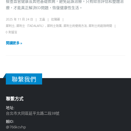
檢查血管健康及其他基礎疾病，避免延誤治療。只有綜合評估和整體治
療，才能真正解決ED問題，恢復健康性生活。
2025 年 11 月 24 日
王晶
壯陽藥
犀利士
,
犀利士（TADALAFIL）
,
犀利士效果
,
犀利士的使用方法
,
犀利士的起效時間
0 則留言
閱讀更多 »
聯繫我們
聯繫方式
地址:
台北市大同區延平北路二段38號
賴ID:
@766kcvhp