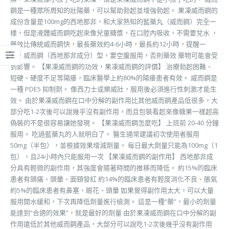
鋼是一種眾所周知的壯陽藥，可以幫助勃起並增強勃起。 果凍威而鋼的
成份含量是100mg的西地那非，和大家熟知的藍藥丸（威而鋼）完全一
樣，但是液體威而鋼吃起來像兒童糖漿，在口腔內吸收，不需要兌水 ，
藥效比傳統威而鋼快，最長藥效約4-6小時，最長約12小時，提醒一
下，威而鋼（西地那非成分）型，要空腹服用，否則藥效 藥物可能會受
到影響。 【果凍威而鋼的功效，果凍威而鋼的評價】 治療勃起困難、
短硬、硬度不足等陽痿，臨床醫學上約80%的陽痿患者有效。 威而鋼是
一種 PDE5 抑制劑。 像西力士或樂威壯，服用後必須進行性刺激才能生
效。 由於果凍威而鋼在口中分解的副作用比其他威而鋼產品低很多，大
部分吃1-2次後可以說幾乎沒有副作用，而且包裝看起來像糖果一樣超高
偽裝的不是很容易讓她發現。 【果凍威而鋼怎麼吃】 上班前 20-40 分鐘
服用。 吃過藍藥丸的人就明白了。 醫生通常建議初次使用者服用
50mg（半包），並根據效果增減劑量。 每日最大劑量只能為100mg（1
包），且24小時內只能服用一次 【果凍威而鋼的副作用】 西地那非成
分具有輕微的副作用，其強度會隨著時間的推移而降低。 約15%的臨床
患者有頭痛、頭暈、面頸發紅 約14%的臨床患者有輕度消化不良、脹氣
約5%的臨床患者有鼻塞、眼花、頭暈 如果覺得副作用太大，可以大量
服用開水緩和，下次再降低劑量進行檢測。 這是一種“藥”，最小的劑量
能達到“合適的效果”，就是最好的劑量 由於果凍威而鋼在口中分解的副
作用遠低於其他威而鋼產品，大部分可以說吃1-2次後幾乎沒有副作用