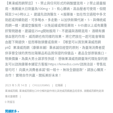
【果凍威而鋼禁忌】 1、禁止與任何形式的硝酸鹽混用。 2·禁止過量服
用，推薦最大日劑量為100mg。 3、有心髒病、高血壓者可使用，但間
隔至少4小時以上。 建議先諮詢醫生。 4.服藥後，如在性交過程中多次
勃起或持續勃起，可多喝水，多走動，以加快新陳代謝。 5、與傳統威
而鋼一樣，建議空腹服用，以免延緩或降低藥效。 6·65歲以上或有嚴重
肝腎問題者，建議從25mg開始服用 7、不建議與酒精混用。 酒精有擴
張血管的作用。 威而鋼也有同樣的效果。 將它們放在一起可能會導致
血壓下降過快，從而導致頭暈或昏厥。 【哪里可以買到果凍威而鋼
ptt】 果凍威而鋼（康藥本鋪）秉承誠信經營的原則，為臺灣消費者提
供享譽全球的男性壯陽藥品和品質保證的保健品。 產品全部原裝進口，
物美價廉，為廣大男士謀求性快感！ 想做果凍威而鋼臺灣代理批發的朋
友可以諮詢康藥本鋪官方客服:https://kmedss.com/諮詢洽談，零售批
發均可！ 向廣大消費者承諾“假一賠十，無效全額退款”，請放心購買，
合作！ 實現合作共贏，開拓美好未來！
2023 年 5 月 14 日
CHULIUXIANG
壯陽藥
果凍威而鋼
,
果凍威而鋼在口中分解的副作用比其他威而鋼產品低很多
,
液體威而鋼吃起來
像兒童糖漿
0 則留言
閱讀更多 »