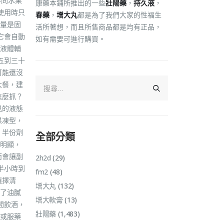
不同水果
康藥本鋪所推出的一些
壯陽藥
，
持久液
，
使用時只
春藥
，
增大丸
都是為了我們大家的性福生
量是固
活所著想，而且所售商品都是均有正品，
它會自動
如有需要可進行購買。
液體輔
五到三十
可能還沒
大餐，建
怎麼抓？
見的液態
果凍型，
 半份劑
全部分類
明顯，
而會讓副
2h2d
(29)
半小時到
fm2
(48)
選擇清
增大丸
(132)
了油膩
增大軟膏
(13)
間飲酒，
壯陽藥
(1,483)
或服藥