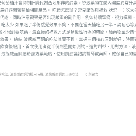
或葡萄柚汁會抑制肝臟代謝西地那非的酵素，導致藥物在體內濃度異常升
最好避開葡萄柚相關產品。 吃錯怎麼辦？常見錯誤與補救 狀況一：吃太多
代謝，同時注意觀察是否出現嚴重的副作用，例如持續頭痛、視力模糊、
：吃太少 如果吃了半份感覺效果不夠，不要在當天補吃另一半。請耐心等
大餐才想到要吃藥，最直接的補救方式是延後性行為的時間。給藥物至少四
效果。 總結 液態威而鋼的吃法其實不難，掌握三個核心原則就好：時間
飲食後服用，首次使用者從半份劑量開始測試。選對劑型、用對方法，液
，液態威而鋼屬於處方藥範疇，使用前建議諮詢醫師或藥師，確保自己的
的吃法
,
液態威而鋼的服用時機
,
液態威而鋼的正確吃法
0 則留言