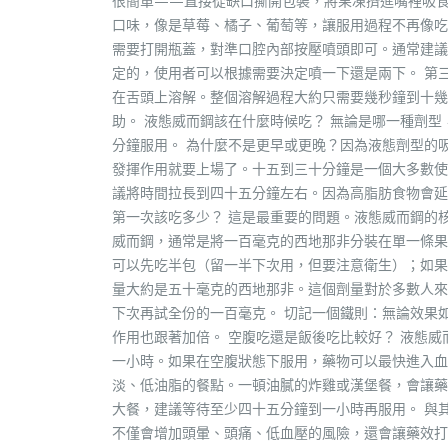
很簡單——直接從缺口撕開包裝，將果凍擠進嘴裡吸
口味，像是草莓、橘子、葡萄等，讓服用過程不再像吃
需要打開瓶蓋，對準口腔內部按壓噴頭即可。通常建議
定的，使用者可以根據需要決定噴一下還是兩下。 第
在舌頭上溶解。整個溶解過程大約只需要幾秒鐘到十幾
助。 液態威而鋼該在什麼時候吃？ 無論是哪一種劑
分鐘服用。 為什麼不是更早或更晚？因為液態劑型的
發揮作用就要上場了。十五到三十分鐘是一個大多數使
議將時間拉長到四十五分鐘左右。因為高脂肪食物會延
第一次該吃多少？ 這是最重要的問題。液態威而鋼的
威而鋼，通常是將一百毫克的西地那非分裝在單一條果
可以先吃半包（留一半下次用，但要注意衛生）；如果
量大約是五十毫克的西地那非。這個劑量對於多數人來
下次再試全份的一百毫克。 切記一個鐵則：無論效果
作用也跟著加倍。 空腹吃還是飯後吃比較好？ 液態
一小時。如果在空腹狀態下服用，藥物可以最快進入血
淡、低油脂的餐點。一頓油膩的炸雞或漢堡餐，會讓藥
大餐，建議等待至少四十五分鐘到一小時再服用。 與
不僅會增加頭暈、頭痛、低血壓的風險，還會讓藥效打