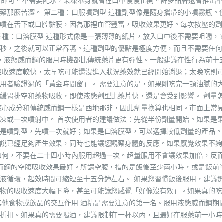
食即可。不需要配水，果凍本身就會在口中慢慢化開。許多品牌還會推出
藥那麼苦澀。 第二種：口服噴劑型 這種劑型像是隨身攜帶的小噴霧瓶。
噴在舌下或口腔黏膜，因為那裡血管豐富，吸收效果更好。每次按壓的劑
三種：口溶膜型 這種形式像是一張薄薄的紙片，放入口中後不需要咀嚼，
秒，之後就可以正常吞嚥。這種劑型的優點是極度方便，而且不需要任何
型，液態威而鋼的服用時機都比傳統藥片更有彈性。一般建議在性行為前十
吸收速度較快，太早吃可能還沒進入狀況藥效就已經開始消退；太晚吃則
用者驗證過的「黃金時間窗」。 需要注意的是，如果剛吃完一頓油膩的
緩胃排空和藥物吸收，即使液態劑型比藥片快，還是會受到影響。 劑量
核心成分和傳統威而鋼一樣是西地那非，因此劑量換算也相同。市面上常
凍或一次噴射中。 首次使用者的建議做法：先從半份劑量開始。如果是
是噴劑型，先噴一次就好；如果是口溶膜型，可以選擇較低劑量的產品。
說已經足夠產生效果，同時也能讓您觀察身體的反應。如果感覺效果不夠
如何，不要在二十四小時內服用超過一次。超量服用不會讓效果加倍，反
威而鋼的空腹吸收效果最好。所謂空腹，指的是飯後至少兩小時，或是飯前
液循環，起效時間可縮短至十五分鐘左右。 如果您習慣飯後服用，建議
物的吸收速度大幅下降，甚至可能讓您感覺「好像沒有效」。如果真的吃
其他食物或飲品的交互作用 酒精是需要注意的第一名。服用液態威而鋼期
折扣。如果真的需要喝酒，建議限制在一杯以內，且最好在服藥前一小時