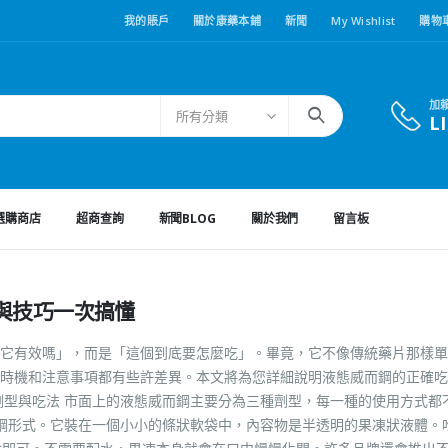
我的賬戶
關於康藥本鋪
新聞
My Wishlist
購物
加
所有分類
L
選購商店
超商查詢
新聞BLOG
關於我們
留言板
與技巧一次搞懂
它有效嗎」，而是「這個到底要怎麼吃」。畢竟，它不像傳統藥片那樣單
時機和注意事項都有些許差異。本文將為您詳細說明液態威而鋼的正確吃
劑型與吃法 市面上的液態威而鋼主要分為三種劑型，每一種的使用方式都
而鋼形式。它裝在一個小小的條狀軟袋中，內容物是半透明的果凍狀液體。