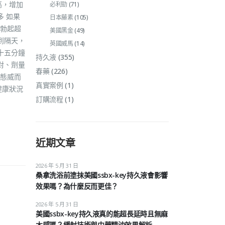
高，增加
必利勁
(71)
 如果
日本藤素
(105)
勃起超
美國黑金
(49)
到隔天，
英國威馬
(14)
十五分鐘
持久液
(355)
對、劑量
春藥
(226)
態威而
真實案例
(1)
健康狀況
訂購流程
(1)
近期文章
2026 年 5 月 31 日
桑拿洗浴前塗抹美國ssbx-key持久液會影響
效果嗎？為什麼反而更佳？
2026 年 5 月 31 日
美國ssbx-key持久液真的能超長延時且無麻
木感嗎？緩射技術與中藥精油效果解析