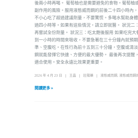
後兩小時再喝。 葡萄柚也是需要避免的食物。葡萄柚
副作用的風險。服用液態威而鋼的前後二十四小時內，
不小心吃了超過建議劑量，不要驚慌。多喝水幫助身體
過四小時等。如果有這些情況，請立即就醫。 狀況二
再嘗試全份劑量。 狀況三：吃太飽後服用 如果吃完
到一小時的時間來吸收，不要急著在三十分鐘內就預期
準、空腹吃。在性行為前十五到三十分鐘，空腹或清淡
鋼就能發揮它快速、方便的最大優勢。 最後再次提醒
適合使用。安全永遠比效果更重要。
2026 年 4 月 23 日
王晶
壯陽藥
液態威而鋼
,
液態威而鋼
閱讀更多 »