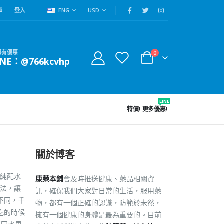
車
登入
ENG
USD
賴有優惠
0
INE：@766kcvhp
LINE
特價!
更多優惠!
關於博客
純配水
康藥本鋪
會及時推送健康、藥品相關資
法，讓
訊，確保我們大家對日常的生活，服用藥
不同，千
物，都有一個正確的認識，防範於未然，
吃的時候
擁有一個健康的身體是最為重要的。目前