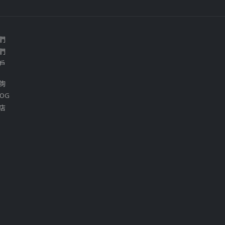
們
們
戶
詢
OG
店