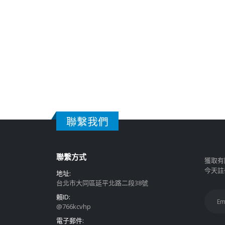
聯繫我們
聯繫方式
獲取有
今天註
地址:
台北市大同區延平北路二段38號
賴ID:
@766kcvhp
電子郵件: