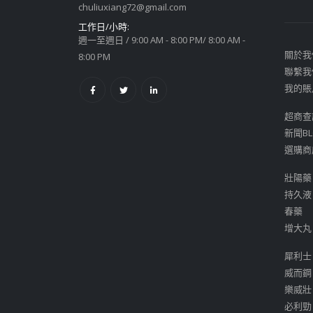
chuliuxiang72@gmail.com
工作日/小時:
週一至週日 / 9:00 AM - 8:00 PM/ 8:00 AM -
關於我
8:00 PM
聯繫我
我的賬
超商查
新聞BL
選購商
壯陽藥
持久液
春藥
增大丸
犀利士
威而鋼
樂威壯
必利勁