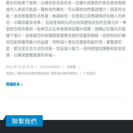
醫生的指導下使用，以確保安全和有效。這種中成藥對於那些患有腎陽
虛的人來說可能是一種有效的補充，可以幫助他們重建體力，提高性功
能，並改善整體生活質量。無論如何，在使用之前應謹慎評估個人的狀
況，以確保最佳效果。 這就是海狗丸的功效和適用症狀的全面分析，希
望對您有所幫助。如果您正在考慮使用這種中成藥，請務必在醫生的建
議下進行，並根據您的具體需要選擇合適的劑量和療程。這將有助於確
保您能夠獲得最大的益處，同時減少潛在的風險和副作用。最重要的
是，要注意生活方式的改進，包括減少壓力、保持適當的運動和飲食習
慣，以確保整體健康和幸福。
2023 年 10 月 16 日
CHULIUXIANG
壯陽藥
海狗丸
,
海狗丸的功效和適用症狀
,
那些適合使用海狗丸
0 則留言
閱讀更多 »
聯繫我們