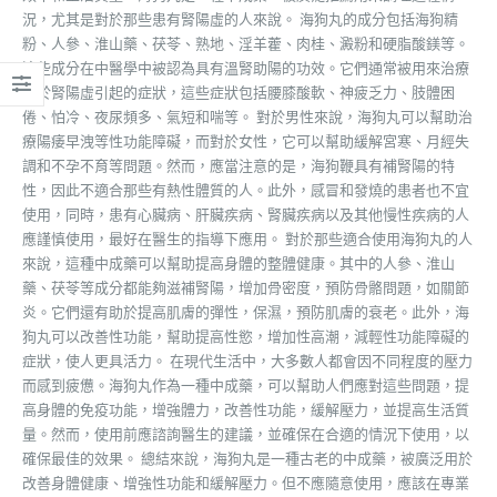
況，尤其是對於那些患有腎陽虛的人來說。 海狗丸的成分包括海狗精
粉、人參、淮山藥、茯苓、熟地、淫羊藿、肉桂、澱粉和硬脂酸鎂等。
這些成分在中醫學中被認為具有溫腎助陽的功效。它們通常被用來治療
由於腎陽虛引起的症狀，這些症狀包括腰膝酸軟、神疲乏力、肢體困
倦、怕冷、夜尿頻多、氣短和喘等。 對於男性來說，海狗丸可以幫助治
療陽痿早洩等性功能障礙，而對於女性，它可以幫助緩解宮寒、月經失
調和不孕不育等問題。然而，應當注意的是，海狗鞭具有補腎陽的特
性，因此不適合那些有熱性體質的人。此外，感冒和發燒的患者也不宜
使用，同時，患有心臟病、肝臟疾病、腎臟疾病以及其他慢性疾病的人
應謹慎使用，最好在醫生的指導下應用。 對於那些適合使用海狗丸的人
來說，這種中成藥可以幫助提高身體的整體健康。其中的人參、淮山
藥、茯苓等成分都能夠滋補腎陽，增加骨密度，預防骨骼問題，如關節
炎。它們還有助於提高肌膚的彈性，保濕，預防肌膚的衰老。此外，海
狗丸可以改善性功能，幫助提高性慾，增加性高潮，減輕性功能障礙的
症狀，使人更具活力。 在現代生活中，大多數人都會因不同程度的壓力
而感到疲憊。海狗丸作為一種中成藥，可以幫助人們應對這些問題，提
高身體的免疫功能，增強體力，改善性功能，緩解壓力，並提高生活質
量。然而，使用前應諮詢醫生的建議，並確保在合適的情況下使用，以
確保最佳的效果。 總結來說，海狗丸是一種古老的中成藥，被廣泛用於
改善身體健康、增強性功能和緩解壓力。但不應隨意使用，應該在專業