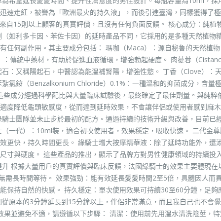
專為希望延長愛愛時間、提升性滿意度的男性設計。每瓶容量為10ml，採
迅速走紅，被譽為「歐洲最火的持久液」，而後引進臺灣，同樣獲得了極
00，來自15則以上顧客的真實評價，且沒有任何負面反饋。 核心成分：純植
劑（如利多卡因、苯佐卡因）的延時產品不同，它採用的是多種天然植物
有任何副作用。其主要成分包括： 瑪咖（Maca）：源自秘魯的天然植物
m）：傳統中藥材，有助於促進血液循環，增強勃起硬度。 肉蓯蓉（Cistanc
石：又稱陽起石，中醫認為能溫補腎陽，增強性慾。 丁香（Clove）：
Benzalkonium Chloride）0.1%：一種溫和的抑菌成分，含量
 這些成分經過科學配比與大量臨床試驗後，最終確定了最佳劑量。與純粹
適度降低龜頭敏感度，從而達到延時效果，不會讓伴侶或使用者感到麻木
綠騎士團隊並未止步於最初的配方。通過持續的技術升級與改善，目前已
（一代）：10ml裝，適合初次使用者，效果穩定，吸收快速。 二代金
效更快，持久時間更長。 綠騎士增大按摩精華液：除了延時功能外，還
尺寸與硬度。 這些產品的推出，顯示了品牌方對男性健康領域的持續投
提升 根據大量用戶的真實評價與臨床反饋，法國綠騎士的效果主要體現在
，無需長時間等待。 效果強勁：能有效延長愛愛時間2至5倍，具體因人而異
能保持自然的快感。 持久穩定：單次使用效果可持續30至60分鐘，足夠
間從原本的3分鐘延長到15分鐘以上，伴侶非常滿意，而且我自己也不會
佳效果並避免不適，請遵循以下步驟： 清潔：使用前先用溫水清洗陰莖，特