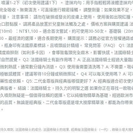
噴灑1-2下（初次使用建議1下）。 塗抹均勻：用手指輕輕將液體塗抹均
分完全吸收。無需清洗，可直接進行親密接觸。 調整劑量：如果效果不足
用量。 注意事項： 請勿在破損或發炎的皮膚上使用。 使用後如出現紅腫
口腔黏膜。 請將產品放置於兒童無法觸及之處。 價格方案與購買建議 
）：NT$1,100 – 適合首次嘗試，約可使用30-50次。 基礎裝（20
T$6,600 – 最經濟的選擇，適合長期使用。 購買提示：請務必從官方授權通
瓶身印有法國原產標誌，且噴頭設計精細。 常見問答（FAQ） Q1: 法
高濃度麻醉劑（如利多卡因），會導致龜頭完全麻木，影響快感。法國綠騎
自然感覺。 Q2: 法國綠騎士有副作用嗎？ A: 正品法國綠騎士經過大量
熱感，通常數分鐘內消退。 Q3: 使用後需要清洗嗎？ A: 不需要。吸
感體質，建議等待10分鐘或稍微擦拭。 Q4: 可以每天使用嗎？ A: 
或依賴。 Q5: 二代金尊版與經典版哪個更好？ A: 經典版適合初次使
典版者。 結論：法國綠騎士，持久力的明智之選 如果你正在尋找一款吸
久噴劑無疑是一個值得信賴的選擇。它以純植物精華為基礎，經過歐洲市
的品質。無論是經典版、二代金尊版還是增大按摩精華液，都能為你帶來
。
士持久噴劑
,
法國綠騎士的成分
,
法國綠騎士的效果
,
經典版法國綠騎士（一代）
,
綠騎士增大按