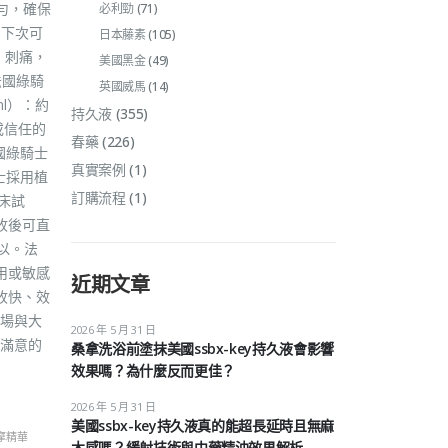
勻，確保
必利勁
(71)
，下次可
日本藤素
(105)
、刺痛，
美國黑金
(49)
法國綠騎
英國威馬
(14)
ml）：約
持久液
(355)
路或信任的
春藥
(226)
國綠騎士
真實案例
(1)
士採用植
訂購流程
(1)
臨床試
收後可直
可以。法
用或敏感
近期文章
收快、效
場與大
2026 年 5 月 31 日
滿意的
桑拿洗浴前塗抹美國ssbx-key持久液會影響
效果嗎？為什麼反而更佳？
2026 年 5 月 31 日
美國ssbx-key持久液真的能超長延時且無麻
摩精華
木感嗎？緩射技術與中藥精油效果解析