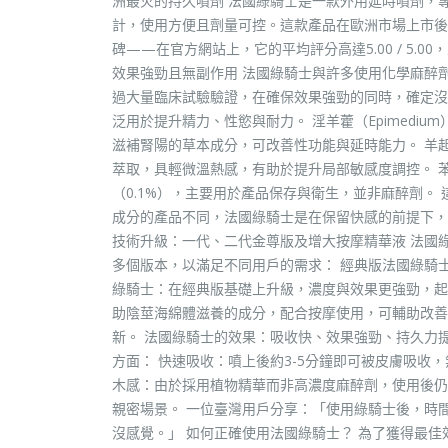
洲最火的持久噴劑 法國綠騎士是一款外用延時噴劑，
計，使用方便且劑量可控。這款產品在歐洲市場上市後
碑——在官方網站上，它的平均評分高達5.00 / 5.
效果強勁且無副作用 法國綠騎士與許多使用化學麻醉
過大量臨床試驗驗證，在確保效果強勁的同時，確定沒
泛用於提升精力、性慾與耐力。 淫羊藿（Epimediu
滋補腎陽的草本成分，可改善性功能與延時能力。 羊起
萃取，具輕微溫熱感，有助於提升局部敏感度調控。 苯紮氯銨（
（0.1%），主要用於產品保存與衛生，並非麻醉劑。
成分的產品不同，法國綠騎士是在保留快感的前提下，
技術升級：一代、二代金尊版及增大按摩精華液 法國
多個版本，以滿足不同用戶的需求： 經典版法國綠騎士
綠騎士：在經典版基礎上升級，濃度與效果更強勁，起
助陰莖海綿體滋養的成分，配合按摩使用，可輔助改善
新。 法國綠騎士的效果：吸收快、效果強勁、持久力
方面： 快速吸收：噴上後約3-5分鐘即可被皮膚吸收
木感：由於採用植物精華而非高濃度麻醉劑，使用後仍
親密場景。 一位臺灣用戶分享：「使用綠騎士後，時
沒感覺。」 如何正確使用法國綠騎士？ 為了獲得最