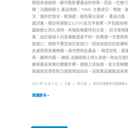
間過長或過短，都可能影響產品的效果。因此，在進行
稱：法國綠騎士 產品規格：10ML 主要成分：瑪咖、
法：儲存於陰涼、乾燥處，避免陽光直射。 產品功能
感詞彙，標註有綠騎士LOGO及文字商標。外包裝採用
國綠騎士持久液時，有幾點需要特別注意： 初次使用
異：由於每個人的皮膚敏感度不同，如果第一次使用效
尿道口：噴劑不應塗抹在尿道口，因為該部位的皮膚較
史或陰莖皮膚損傷，請勿使用此產品。 噴塗狀態：建
用，嚴禁內服。 總結 法國綠騎士持久液是一款旨在
確保產品效果的關鍵步驟。遵循上述指南，並注意相關
無論是改善性耐力還是增加自信，這款產品都能成為男
2025 年 10 月 9 日
王晶
持久液
如何正確使用法國綠騎士
閱讀更多 »