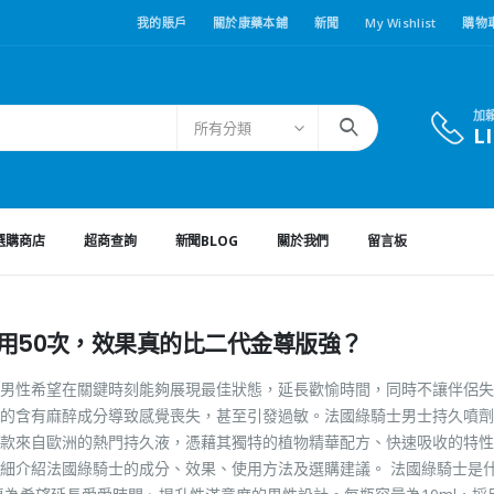
我的賬戶
關於康藥本鋪
新聞
My Wishlist
購物
加
所有分類
L
選購商店
超商查詢
新聞BLOG
關於我們
留言板
能用50次，效果真的比二代金尊版強？
男性希望在關鍵時刻能夠展現最佳狀態，延長歡愉時間，同時不讓伴侶失
的含有麻醉成分導致感覺喪失，甚至引發過敏。法國綠騎士男士持久噴劑
款來自歐洲的熱門持久液，憑藉其獨特的植物精華配方、快速吸收的特性
細介紹法國綠騎士的成分、效果、使用方法及選購建議。 法國綠騎士是