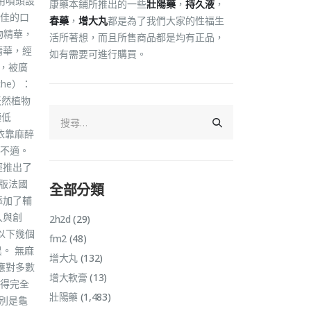
用噴頭設
康藥本鋪所推出的一些
壯陽藥
，
持久液
，
佳的口
春藥
，
增大丸
都是為了我們大家的性福生
物精華，
活所著想，而且所售商品都是均有正品，
精華，經
如有需要可進行購買。
，被廣
he）：
天然植物
極低
依靠麻醉
不適。
經推出了
尊版法國
全部分類
添加了輔
入與創
2h2d
(29)
以下幾個
fm2
(48)
。 無麻
增大丸
(132)
應對多數
增大軟膏
(13)
覺得完全
壯陽藥
(1,483)
別是龜