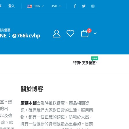
車
登入
ENG
USD
賴有優惠
0
INE：@766kcvhp
LINE
特價!
更多優惠!
關於博客
望。然
康藥本鋪
會及時推送健康、藥品相關資
的出
訊，確保我們大家對日常的生活，服用藥
以及強
物，都有一個正確的認識，防範於未然，
什麼？歐
擁有一個健康的身體是最為重要的。目前