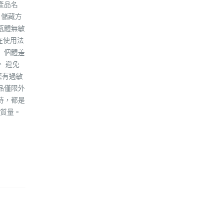
產品名
 儲藏方
瓶體無敏
在使用法
 個體差
 避免
您有過敏
品僅限外
待，都是
質量。