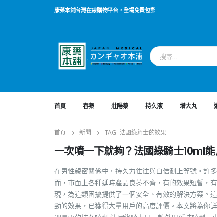
康藥本鋪台灣在線購物平台，全場免費包郵
首頁
春藥
壯陽藥
持久液
增大丸
首頁
新聞
TAG -
法國綠騎士的效果
一次噴一下就夠？法國綠騎士10ml
在男性親密關係中，持久力往往與自信劃上等號。許多
而，市面上各種延時產品良莠不齊，有的效果短暫，有
現，為這類困擾提供了一個安全、有效的解決方案。這
勁的效果，已獲得大量用戶的高度評價。本文將為你詳