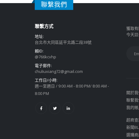
聯繫我們
聯繫方式
獲取有
今天註
地址:
台北市大同區延平北路二段38號
賴ID:
@766kcvhp
電子郵件:
chuliuxiang72@gmail.com
工作日/小時:
週一至週日 / 9:00 AM - 8:00 PM/ 8:00 AM -
關於我
8:00 PM
聯繫我
我的賬
超商查
新聞BL
選購商