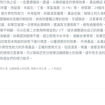
性行為之前，一定要遵循這一建議，以確保最佳的使用效果。 產品概述 
銀羊藿、肉蓯蓉、羊起石、丁香、苯紮臭銨（0.1%）等。 保質期：24個月
：提升男性性耐力、外用延時、抑菌清潔護理。 產品包裝：綠騎士持久液
德國納米塗層印刷技術，具有防塵獨立煙封技術，手感極佳。 注意事項 
建議：如果您是第一次使用此類噴劑，建議首次僅噴兩下，避免過量使用。
果不明顯，可以在第二次使用時增加到2-3下，逐步調整適合自己的劑量。
為敏感。如果感到輕微不適，請立即用冷水沖洗。 過敏史者禁用：如果
議在陰莖未勃起的狀態下進行噴塗，以獲得更好的效果。 外用產品：此產
提升男性性耐力的外用產品。正確的使用方法，包括清潔、噴灑、按摩及等
的使用注意事項，可以幫助您充分發揮法國綠騎士的效果，提升性生活的
性朋友們的得力助手。
持久液
,
法國綠騎士的效果
,
綠騎士持久液
0 則留言