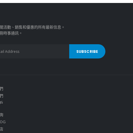
關活動、銷售和優惠的所有最新信息。
冊時事通訊。
們
們
戶
詢
OG
店