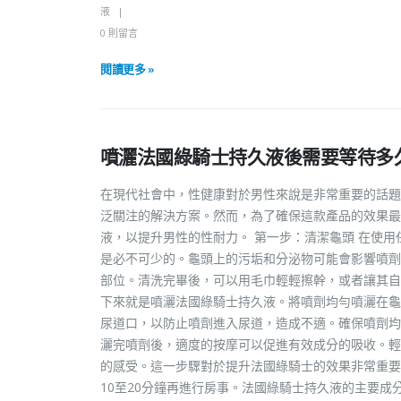
液
0 則留言
閱讀更多 »
噴灑法國綠騎士持久液後需要等待多
在現代社會中，性健康對於男性來說是非常重要的話題
泛關注的解決方案。然而，為了確保這款產品的效果最
液，以提升男性的性耐力。 第一步：清潔龜頭 在使
是必不可少的。龜頭上的污垢和分泌物可能會影響噴劑
部位。清洗完畢後，可以用毛巾輕輕擦幹，或者讓其自
下來就是噴灑法國綠騎士持久液。將噴劑均勻噴灑在龜
尿道口，以防止噴劑進入尿道，造成不適。確保噴劑均
灑完噴劑後，適度的按摩可以促進有效成分的吸收。輕
的感受。這一步驟對於提升法國綠騎士的效果非常重要
10至20分鐘再進行房事。法國綠騎士持久液的主要