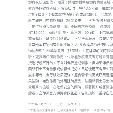
頭與冠狀溝部位。 噴灑：將噴頭對準龜頭與繫帶區域，
覆蓋整個敏感區域。 等待吸收：靜待3-5分鐘，讓成
增加到2-3下；如果感覺過度延遲或輕微麻木，則減少
應立即停用並諮詢醫師（極少發生）。 避免接觸眼睛及
士提供多種容量選擇，滿足不同需求與預算： 體驗裝（10ml
NT$2,000 – 兩個月用量。 實惠裝（60ml）：N
商家購買，避免買到仿冒品。正品法國綠騎士包裝精美，
與其他延時噴劑有什麼不同？ A: 多數延時噴劑使用
物精華與0.1%苯紮氯銨（非麻醉），在延時的同時保留
驗，證實無任何副作用。少數極敏感膚質者可能會有輕微刺
接進行親密行為，不會對伴侶造成刺激。但如果伴侶有極敏
國綠騎士不含激素或依賴性成分，長期使用不會產生耐藥性
度中等者；金尊版效果更強，適合需求較高或已用過經
果強勁、無副作用的外用延時產品，法國綠騎士男士持
量用戶的檢驗，在確保安全的同時，顯著提升親密關係
體驗。立即從官方通路選購正品，告別尷尬，重拾自信
2026 年 5 月 27 日
王晶
持久液
二代金尊版法國綠騎士
,
正品法國綠騎士
,
法國綠騎士
,
法國綠騎士男