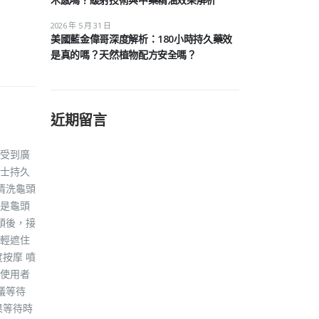
2026 年 5 月 31 日
美國藍金偉哥深度解析：180小時持久藥效
是真的嗎？天然植物配方安全嗎？
近期留言
受到廣
士持久
清洗龜頭
是龜頭
頭後，接
輕遮住
按摩 噴
使用者
議等待
果等待時