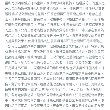
量和比例明顯低於汗馬金糖，因此功效相對較弱。 這種成分上的差異是
汗馬金糖功效強於汗馬紅糖的核心原因。 三、價格差異：價值與品質的
體現 由於功效和成分的差異，汗馬金糖與汗馬紅糖在價格上也存在差
距。汗馬金糖因成分更為珍貴、效果更強，價格自然稍高一些，而汗馬
紅糖則價格相對親民。 不過，在購買時，消費者需特別注意確保購買到
的是正品。只有正品才能體現價格與品質的合理性。市場上存在假冒偽
劣產品，若以低價購買到的實際是同一種產品，將無法體驗到兩者應有
的差異和效果。 使用保健品的注意事項 雖然汗馬金糖和汗馬紅糖能在
一定程度上幫助改善男性健康，但保健品並非萬能解決方案。特別是患
有男性疾病的朋友，應該及時就醫，進行專業治療和檢查，避免單靠保
健品拖延病情，導致問題加重。 正確的做法是將保健品作為健康管理的
輔助工具，配合醫療治療和健康生活習慣，才能達到最佳效果。 推薦：
汗馬糖汗馬紅糖——東南亞暢銷的男性保健品 在眾多男性保健品中，汗
馬糖汗馬紅糖因其適合亞洲人體質而成為東南亞地區銷量最高的產品。
許多用戶反饋其效果顯著，尤其在提升體力和調理男性健康方面表現不
俗。對於尋求日常滋補、輕度功能改善的男性朋友，汗馬糖汗馬紅糖是
值得考慮的選擇。 總結 馬來西亞男性保健品「汗馬金糖」與「汗馬紅
糖」各有定位與功效，適合不同需求的男性用戶。汗馬金糖適合症狀較
重、希望快速恢復的男性，而汗馬紅糖則適合日常保養和輕度改善。 購
買時請選擇正品，避免花冤枉錢。更重要的是，患有男性疾病的朋友應