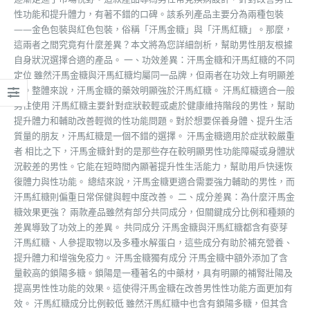
性功能和提升體力，有著不錯的口碑。該系列產品主要分為兩種包裝
——金色包裝與紅色包裝，俗稱「汗馬金糖」與「汗馬紅糖」。那麼，
這兩者之間究竟有什麼差異？本文將為您詳細剖析，幫助男性朋友根據
自身狀況選擇合適的產品。 一、功效差異：汗馬金糖和汗馬紅糖的不同
定位 雖然汗馬金糖與汗馬紅糖均屬同一品牌，但兩者在功效上有明顯差
異。整體來說，汗馬金糖的藥效明顯強於汗馬紅糖。 汗馬紅糖適合一般
男性使用 汗馬紅糖主要針對症狀較輕或處於健康維持階段的男性，幫助
提升體力和輔助改善輕微的性功能問題。對於想要保養身體、提升生活
質量的朋友，汗馬紅糖是一個不錯的選擇。 汗馬金糖適用於症狀較嚴重
者 相比之下，汗馬金糖針對的是那些存在較明顯男性功能障礙或身體狀
況較差的男性。它能在短時間內顯著提升性生活能力，幫助用戶快速恢
復體力與性功能。 總結來說，汗馬金糖更適合需要強力輔助的男性，而
汗馬紅糖則偏重日常保健與輕中度改善。 二、成分差異：為什麼汗馬金
糖效果更強？ 兩款產品雖然有部分共同成分，但關鍵成分比例和種類的
差異導致了功效上的差異。 共同成分 汗馬金糖與汗馬紅糖都含有麥芽
汗馬紅糖、人參提取物以及多種水解蛋白，這些成分有助於補充營養、
提升體力和增強免疫力。 汗馬金糖獨有成分 汗馬金糖中額外添加了含
量較高的鎖陽多糖。鎖陽是一種著名的中藥材，具有明顯的補腎壯陽及
提高男性性功能的效果。這使得汗馬金糖在改善男性性功能方面更加有
效。 汗馬紅糖成分比例較低 雖然汗馬紅糖中也含有鎖陽多糖，但其含