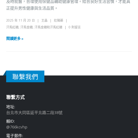
及時就醫，合理使用保健品輔助健康管理。結合良好生活習慣，才能真
正提升男性健康與生活品質。
2025 年 11 月 20 日
王晶
壯陽藥
汗馬紅糖
,
汗馬金糖
,
汗馬金糖和汗馬紅糖
0 則留言
閱讀更多 »
聯繫我們
聯繫方式
地址:
台北市大同區延平北路二段38號
賴ID:
@766kcvhp
電子郵件: