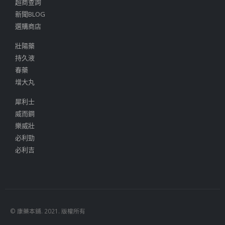
超商查詢
新聞BLOG
選購商店
壯陽藥
持久液
春藥
增大丸
犀利士
威而鋼
樂威壯
必利勁
必利吉
© 康藥本鋪. 2021. 版權所有