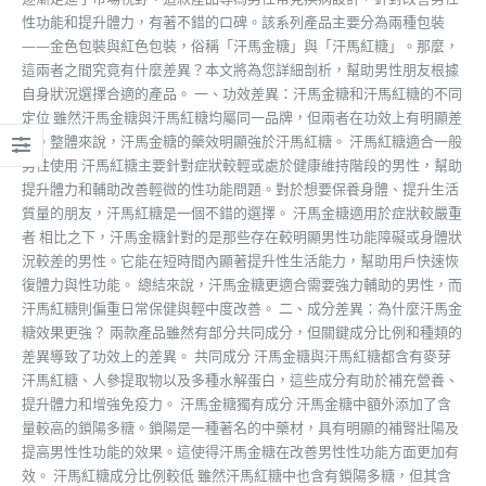
性功能和提升體力，有著不錯的口碑。該系列產品主要分為兩種包裝
——金色包裝與紅色包裝，俗稱「汗馬金糖」與「汗馬紅糖」。那麼，
這兩者之間究竟有什麼差異？本文將為您詳細剖析，幫助男性朋友根據
自身狀況選擇合適的產品。 一、功效差異：汗馬金糖和汗馬紅糖的不同
定位 雖然汗馬金糖與汗馬紅糖均屬同一品牌，但兩者在功效上有明顯差
異。整體來說，汗馬金糖的藥效明顯強於汗馬紅糖。 汗馬紅糖適合一般
男性使用 汗馬紅糖主要針對症狀較輕或處於健康維持階段的男性，幫助
提升體力和輔助改善輕微的性功能問題。對於想要保養身體、提升生活
質量的朋友，汗馬紅糖是一個不錯的選擇。 汗馬金糖適用於症狀較嚴重
者 相比之下，汗馬金糖針對的是那些存在較明顯男性功能障礙或身體狀
況較差的男性。它能在短時間內顯著提升性生活能力，幫助用戶快速恢
復體力與性功能。 總結來說，汗馬金糖更適合需要強力輔助的男性，而
汗馬紅糖則偏重日常保健與輕中度改善。 二、成分差異：為什麼汗馬金
糖效果更強？ 兩款產品雖然有部分共同成分，但關鍵成分比例和種類的
差異導致了功效上的差異。 共同成分 汗馬金糖與汗馬紅糖都含有麥芽
汗馬紅糖、人參提取物以及多種水解蛋白，這些成分有助於補充營養、
提升體力和增強免疫力。 汗馬金糖獨有成分 汗馬金糖中額外添加了含
量較高的鎖陽多糖。鎖陽是一種著名的中藥材，具有明顯的補腎壯陽及
提高男性性功能的效果。這使得汗馬金糖在改善男性性功能方面更加有
效。 汗馬紅糖成分比例較低 雖然汗馬紅糖中也含有鎖陽多糖，但其含