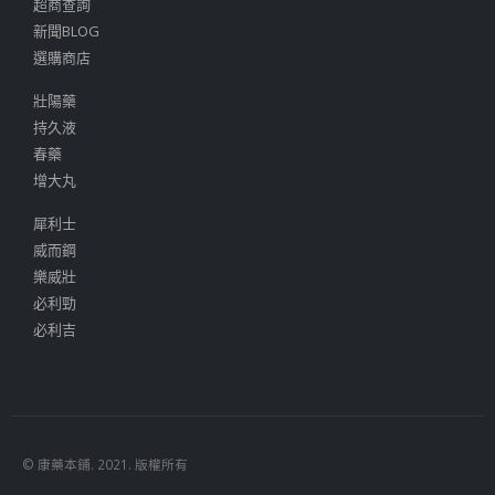
超商查詢
新聞BLOG
選購商店
壯陽藥
持久液
春藥
增大丸
犀利士
威而鋼
樂威壯
必利勁
必利吉
© 康藥本鋪. 2021. 版權所有