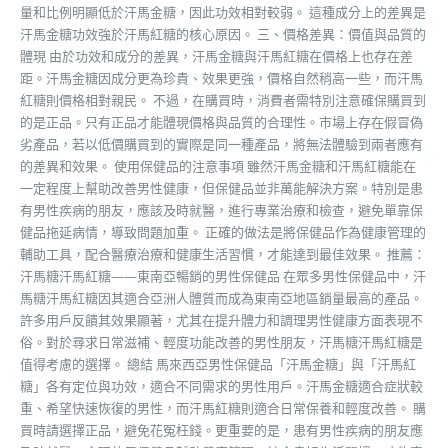
量和比例明顯低於汗馬金糖，因此功效相對較弱。 這種成分上的差異是
汗馬金糖功效強於汗馬紅糖的核心原因。 三、價格差異：價值與品質的
體現 由於功效和成分的差異，汗馬金糖與汗馬紅糖在價格上也存在差
距。汗馬金糖因成分更為珍貴、效果更強，價格自然稍高一些，而汗馬
紅糖則價格相對親民。 不過，在購買時，消費者需特別注意確保購買到
的是正品。只有正品才能體現價格與品質的合理性。市場上存在假冒偽
劣產品，若以低價購買到的實際是同一種產品，將無法體驗到兩者應有
的差異和效果。 使用保健品的注意事項 雖然汗馬金糖和汗馬紅糖能在
一定程度上幫助改善男性健康，但保健品並非萬能解決方案。特別是患
有男性疾病的朋友，應該及時就醫，進行專業治療和檢查，避免單靠保
健品拖延病情，導致問題加重。 正確的做法是將保健品作為健康管理的
輔助工具，配合醫療治療和健康生活習慣，才能達到最佳效果。 推薦：
汗馬糖汗馬紅糖——東南亞暢銷的男性保健品 在眾多男性保健品中，汗
馬糖汗馬紅糖因其適合亞洲人體質而成為東南亞地區銷量最高的產品。
許多用戶反饋其效果顯著，尤其在提升體力和調理男性健康方面表現不
俗。對於尋求日常滋補、輕度功能改善的男性朋友，汗馬糖汗馬紅糖是
值得考慮的選擇。 總結 馬來西亞男性保健品「汗馬金糖」與「汗馬紅
糖」各有定位與功效，適合不同需求的男性用戶。汗馬金糖適合症狀較
重、希望快速恢復的男性，而汗馬紅糖則適合日常保養和輕度改善。 購
買時請選擇正品，避免花冤枉錢。更重要的是，患有男性疾病的朋友應