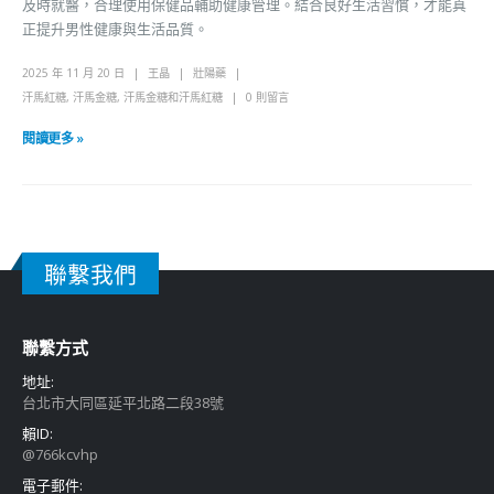
及時就醫，合理使用保健品輔助健康管理。結合良好生活習慣，才能真
正提升男性健康與生活品質。
2025 年 11 月 20 日
王晶
壯陽藥
汗馬紅糖
,
汗馬金糖
,
汗馬金糖和汗馬紅糖
0 則留言
閱讀更多 »
聯繫我們
聯繫方式
地址:
台北市大同區延平北路二段38號
賴ID:
@766kcvhp
電子郵件: