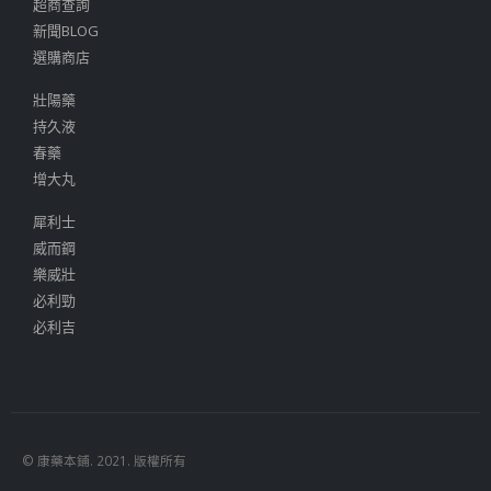
超商查詢
新聞BLOG
選購商店
壯陽藥
持久液
春藥
增大丸
犀利士
威而鋼
樂威壯
必利勁
必利吉
© 康藥本鋪. 2021. 版權所有