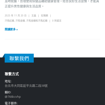
及時就醫，合理使用保健品輔助健康管理。結合良好生活習慣，才能真
正提升男性健康與生活品質。
2025 年 11 月 20 日
王晶
壯陽藥
汗馬紅糖
,
汗馬金糖
,
汗馬金糖和汗馬紅糖
0 則留言
閱讀更多 »
聯繫我們
聯繫方式
地址:
台北市大同區延平北路二段38號
賴ID:
@766kcvhp
電子郵件: