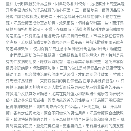
量和比例明顯低於汗馬金糖，因此功效相對較弱。 這種成分上的差異是
汗馬金糖功效強於汗馬紅糖的核心原因。 三、價格差異：價值與品質的
體現 由於功效和成分的差異，汗馬金糖與汗馬紅糖在價格上也存在差
距。汗馬金糖因成分更為珍貴、效果更強，價格自然稍高一些，而汗馬
紅糖則價格相對親民。 不過，在購買時，消費者需特別注意確保購買到
的是正品。只有正品才能體現價格與品質的合理性。市場上存在假冒偽
劣產品，若以低價購買到的實際是同一種產品，將無法體驗到兩者應有
的差異和效果。 使用保健品的注意事項 雖然汗馬金糖和汗馬紅糖能在
一定程度上幫助改善男性健康，但保健品並非萬能解決方案。特別是患
有男性疾病的朋友，應該及時就醫，進行專業治療和檢查，避免單靠保
健品拖延病情，導致問題加重。 正確的做法是將保健品作為健康管理的
輔助工具，配合醫療治療和健康生活習慣，才能達到最佳效果。 推薦：
汗馬糖汗馬紅糖——東南亞暢銷的男性保健品 在眾多男性保健品中，汗
馬糖汗馬紅糖因其適合亞洲人體質而成為東南亞地區銷量最高的產品。
許多用戶反饋其效果顯著，尤其在提升體力和調理男性健康方面表現不
俗。對於尋求日常滋補、輕度功能改善的男性朋友，汗馬糖汗馬紅糖是
值得考慮的選擇。 總結 馬來西亞男性保健品「汗馬金糖」與「汗馬紅
糖」各有定位與功效，適合不同需求的男性用戶。汗馬金糖適合症狀較
重、希望快速恢復的男性，而汗馬紅糖則適合日常保養和輕度改善。 購
買時請選擇正品，避免花冤枉錢。更重要的是，患有男性疾病的朋友應