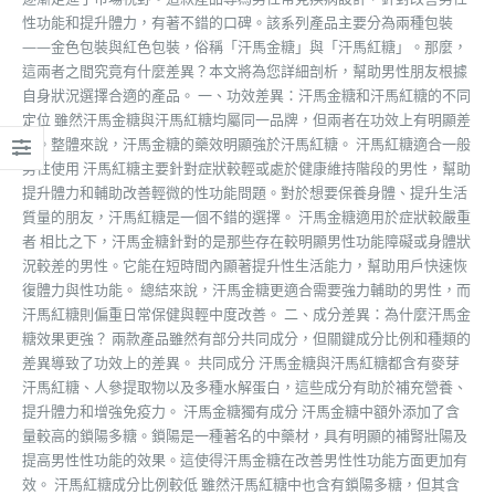
性功能和提升體力，有著不錯的口碑。該系列產品主要分為兩種包裝
——金色包裝與紅色包裝，俗稱「汗馬金糖」與「汗馬紅糖」。那麼，
這兩者之間究竟有什麼差異？本文將為您詳細剖析，幫助男性朋友根據
自身狀況選擇合適的產品。 一、功效差異：汗馬金糖和汗馬紅糖的不同
定位 雖然汗馬金糖與汗馬紅糖均屬同一品牌，但兩者在功效上有明顯差
異。整體來說，汗馬金糖的藥效明顯強於汗馬紅糖。 汗馬紅糖適合一般
男性使用 汗馬紅糖主要針對症狀較輕或處於健康維持階段的男性，幫助
提升體力和輔助改善輕微的性功能問題。對於想要保養身體、提升生活
質量的朋友，汗馬紅糖是一個不錯的選擇。 汗馬金糖適用於症狀較嚴重
者 相比之下，汗馬金糖針對的是那些存在較明顯男性功能障礙或身體狀
況較差的男性。它能在短時間內顯著提升性生活能力，幫助用戶快速恢
復體力與性功能。 總結來說，汗馬金糖更適合需要強力輔助的男性，而
汗馬紅糖則偏重日常保健與輕中度改善。 二、成分差異：為什麼汗馬金
糖效果更強？ 兩款產品雖然有部分共同成分，但關鍵成分比例和種類的
差異導致了功效上的差異。 共同成分 汗馬金糖與汗馬紅糖都含有麥芽
汗馬紅糖、人參提取物以及多種水解蛋白，這些成分有助於補充營養、
提升體力和增強免疫力。 汗馬金糖獨有成分 汗馬金糖中額外添加了含
量較高的鎖陽多糖。鎖陽是一種著名的中藥材，具有明顯的補腎壯陽及
提高男性性功能的效果。這使得汗馬金糖在改善男性性功能方面更加有
效。 汗馬紅糖成分比例較低 雖然汗馬紅糖中也含有鎖陽多糖，但其含