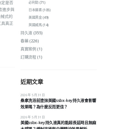
決定是否
必利勁
(71)
性進步與
日本藤素
(105)
機械式的
美國黑金
(49)
工具真正
英國威馬
(14)
持久液
(355)
春藥
(226)
真實案例
(1)
訂購流程
(1)
近期文章
2026 年 5 月 31 日
桑拿洗浴前塗抹美國ssbx-key持久液會影響
效果嗎？為什麼反而更佳？
2026 年 5 月 31 日
美國ssbx-key持久液真的能超長延時且無麻
木感嗎？緩射技術與中藥精油效果解析