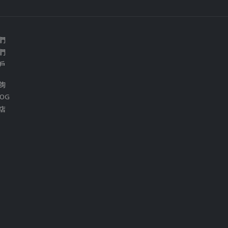
們
們
戶
詢
OG
店