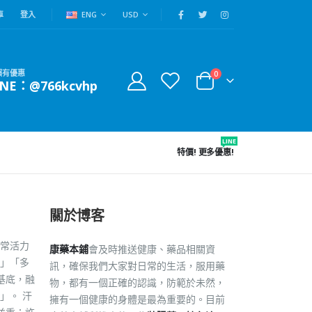
車
登入
ENG
USD
賴有優惠
0
INE：@766kcvhp
LINE
特價!
更多優惠!
關於博客
常活力
康藥本鋪
會及時推送健康、藥品相關資
」「多
訊，確保我們大家對日常的生活，服用藥
基底，融
物，都有一個正確的認識，防範於未然，
」。 汗
擁有一個健康的身體是最為重要的。目前