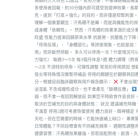
馬糖的三大特色 口感佳，食用方便：不像傳統補品需
多使用者回報，約30分鐘內即可感受到提神效果，長
充，達到「打底＋強化」的目的，而非僅是短暫刺激。
理解一個重要觀念：汗馬糖不是藥，而是高機能性的保
成身體「依賴性」。 然而，汗馬糖的效果來源於成分
旺盛 性能力逐漸回歸原來水準 抗疲勞、抗壓能力下降
「停用反噬」、「身體惡化」等誇張現象。也就是說
用」而非斷然停斷。 多久可以停用一次？什麼情況可以
力強化） 每週3～5次 每3個月休息1週 體力調理（熬
～2次 不須特別停用，可彈性調整 常見的停用原因 
發炎等特殊情況需暫停補品 停用的關鍵在於觀察與回
分。根據目前臨床觀察與用戶報告顯示：
不會出現
泌混亂 不含成癮性成分，也不會產生「斷糖反應」
弱，但不會一夜回到解放前 如果您平時飲食作息良好
取決於您補充的目的與身體狀態： 狀況 建議補充時機
不滿意 停用2週可考慮恢復使用 體力良好、精神穩定
天吃，但在您需要的時候，它能快速補上缺口。 專業
日常體能？不同目標會有不同補充頻率。 週期性調整
健康習慣：汗馬糖效果雖強，但若搭配熬夜、飲酒、久