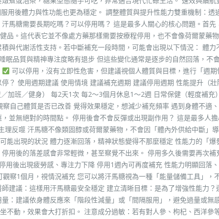
要燉煮或泡茶，糖果型態隨手可吃，非常適合現代忙碌生活。 速效與續航
期服用後體力與性功能也更為穩定。 調整體質與提升性能力雙重機制：透
 汗馬糖需要長期吃嗎？可以停用嗎？ 這是最多人關心的核心問題。首先
健品。這代表它並不像處方藥那樣需要按療程停用，也不會像荷爾蒙藥物
累積與代謝活性支持。若中斷補充一段時間，可能會出現以下情況： 體力
 睡眠品質與精神專注度略有退步 但這些變化通常是逐步的自然回落，不
：
可以停用，沒有立即性危害，但建議視個人體質與目標，進行「週期
停？ 使用週期建議 使用情境 建議補充週期 建議停用週期 性能提升（壯
夜／加班／健身） 每2天1次 每2～3個月休息1～2週 日常保健（輕度補充）
想觀察自己體質是否已改善 覺得效果穩定，想減少補充頻率 遇到身體不適
應，並無絕對的時間點。 停用後會不會反彈或出現副作用？ 這是最多人擔
生理反噬 汗馬糖不像類固醇或荷爾蒙藥物，不會因「體內外供給中斷」
可能出現的狀況 體力逐漸回落，精神狀態變得不那麼穩定 性能力的「爆
，停用後的落差感會非常輕微，甚至察覺不出來。 停用多久後需要再次補充
 停用後出現疲勞感、專注力下降 停用1週內可再度補充 性能力明顯回落
 可觀察1個月，視情況補充 您可以將汗馬糖視為一種「能量儲備工具」，
醫師建議：這樣用汗馬糖最安全穩定 建立清晰目標：是為了增強性能力？
用量：建議依身體反應來「階段性減量」或「間隔服用」，避免過量或無感
坐不動，效果會大打折扣。 注意成分過敏：若有對人參、枸杞、西洋參