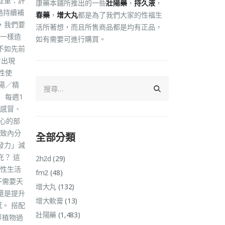
並重：許
康藥本鋪所推出的一些
壯陽藥
，
持久液
，
過持續補
春藥
，
增大丸
都是為了我們大家的性福生
，我們要
活所著想，而且所售商品都是均有正品，
一樣造
如有需要可進行購買。
不如先前
會出現
性使
陽／精
 每週1
、感冒、
心的部
導致內分
全部分類
發力」減
？ 這
2h2d
(29)
、性生活
fm2
(48)
不需要天
增大丸
(132)
還是提升
增大軟膏
(13)
。 搭配
壯陽藥
(1,483)
等植物過