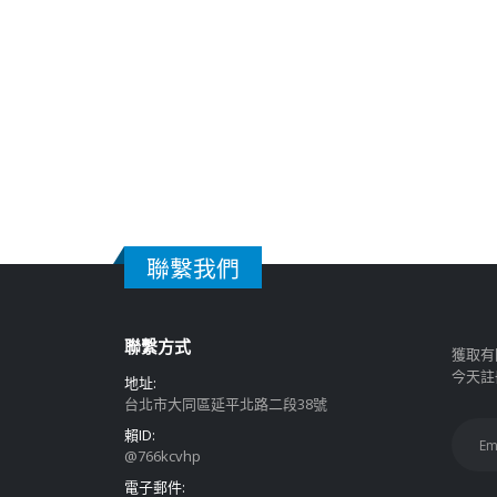
聯繫我們
聯繫方式
獲取有
今天註
地址:
台北市大同區延平北路二段38號
賴ID:
@766kcvhp
電子郵件: