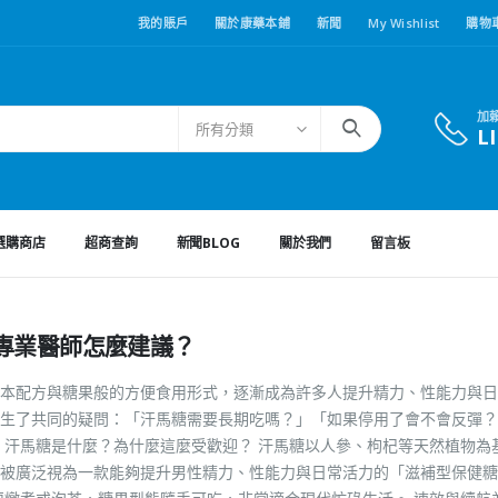
我的賬戶
關於康藥本鋪
新聞
My Wishlist
購物
加
所有分類
L
選購商店
超商查詢
新聞BLOG
關於我們
留言板
專業醫師怎麼建議？
本配方與糖果般的方便食用形式，逐漸成為許多人提升精力、性能力與日
生了共同的疑問：「汗馬糖需要長期吃嗎？」「如果停用了會不會反彈？
 汗馬糖是什麼？為什麼這麼受歡迎？ 汗馬糖以人參、枸杞等天然植物為
被廣泛視為一款能夠提升男性精力、性能力與日常活力的「滋補型保健糖