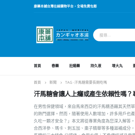
康藥本鋪台灣在線購物平台，全場免費包郵
首頁
春藥
壯陽藥
持久液
增大丸
首頁
新聞
TAG -
汗馬糖需要長期吃嗎
汗馬糖會讓人上癮或產生依賴性嗎？
在男性保健領域，來自馬來西亞的汗馬糖憑藉其天然草
的熱門選擇。然而，隨著使用人數增加，許多用戶也產
久吃一顆才安全？」本文將從專業角度為您深入解答。
合西洋參、瑪卡、刺五加、棗子精華等多種滋補成分，