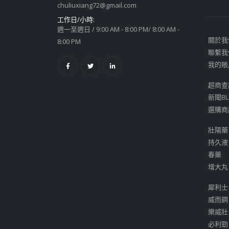
chuliuxiang72@gmail.com
工作日/小時:
週一至週日 / 9:00 AM - 8:00 PM/ 8:00 AM -
關於我
8:00 PM
聯繫我
我的賬
超商查
新聞BL
選購商
壯陽藥
持久液
春藥
增大丸
犀利士
威而鋼
樂威壯
必利勁