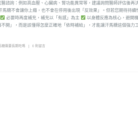
就醫諮詢：例如高血壓、心臟病、腎功能異常等，建議詢問醫師評估後再
 汗馬糖不會讓你上癮，也不會在停用後出現「反效果」。但若您期待持續
必要時再度補充，補充以「有感」為主
以身體反應為核心，避開
離不開」，而是該懂得怎麼正確地「依時補給」，才能讓汗馬糖這個強力
馬糖需要長期吃嗎
0 則留言