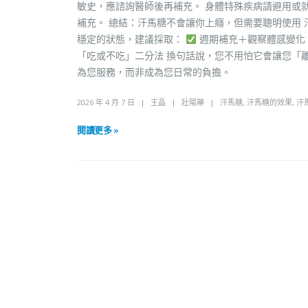
敏史，應諮詢醫師後再補充。 身體特殊疾病請避用或
補充。 總結：汗馬糖不會讓你上癮，但需要聰明使用
穩定的狀態，建議採取：
週期補充＋觀察體感變化
「吃或不吃」二分法 換句話說，您不用怕它會讓您「
為您服務，而非成為您日常的負擔。
2026 年 4 月 7 日
王晶
壯陽藥
汗馬糖
,
汗馬糖的效果
,
汗
閱讀更多 »