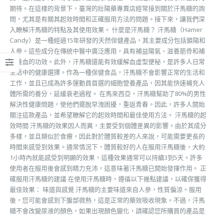
期待。在這樣的背景下，臺灣的壯陽藥專賣店經常接到關於汗馬糖的詢
問，尤其是有關其起效時間和正確服用方法的問題。接下來，讓我們深
入瞭解汗馬糖的特點及其使用效果。 什麼是汗馬糖？ 汗馬糖（Hamer
Candy）是一種經過15年研發的天然保健產品，其主要成分包括鎖陽和
人參。這些成分在傳統中醫中廣泛應用，具有補益陽氣、滋養筋骨和補
氣養血的功效。此外，汗馬糖還能有效緩解血虛型便秘，是許多人日常
生活中的健康選擇。作為一種保健食品，汗馬糖不會影響正常的生活和
工作，並且已成為許多運動員首選的細胞營養產品，因其能快速補充人
體所需的養分，延緩衰老過程。 在馬來西亞，汗馬糖幫助了80%的男性
解決性健康問題，使他們擺脫早洩困擾，重返青春。因此，許多人開始
關注這款產品，並希望瞭解它的起效時間和最佳使用方法。 汗馬糖的起
效時間 汗馬糖的效果因人而異，主要受到個體差異的影響。由於其成分
多樣，並且類似於食療，因此對於體質較差的人來說，可能需要更長的
時間來感受到效果。通常情況下，體質較好的人在服用汗馬糖後，大約
1小時內就能感受到明顯的效果，這種效果通常可以持續3到5天。許多
使用者在服用後會感到精力充沛，這意味著汗馬糖已開始發揮作用。 正
確服用汗馬糖的建議 在使用汗馬糖時，遵循以下幾點建議，以確保獲得
最佳效果： 味道與感覺 汗馬糖的主要味道來自人參，性質偏涼。服用
後，您可能會感到下腹部微熱，這是正常的藥效吸收現象。不過，汗馬
糖不會改變尿液的顏色，如果出現顏色變化，請確認您所購買的產品是