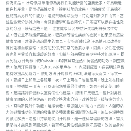
否為正品。 壯陽作用 睾酮作為男性性功能所需的重要激素，汗馬糖能
促進其產量，從而提高性功能，達到壯陽的效果。 消除疲勞 汗馬糖不
僅能提高男性的性能力，還能幫助消除疲勞，特別是對於女性而言，當
雄性激素分泌減少時，會感到疲勞和性欲降低。汗馬糖可以促進雄性激
素的分泌，緩解這些不適。 注意健康狀況 雖然汗馬糖對許多男性有
益，但它並不能緩解高血壓、糖尿病等慢性疾病的症狀。如果您有這些
健康問題，建議先諮詢醫生的意見。 促進新陳代謝 汗馬糖可以改善新
陳代謝和血液循環，並有助於保持正常的激素水準。因此，女性在使用
後也能享受美容和護膚的好處，但這些效果需要長期堅持才能顯現。 提
高免疫力 汗馬糖中的Quissinoid物質具有退熱和抗發熱的功效。調查顯
示，使用汗馬糖後，只有0.5%的用戶在一年內感到感冒，這表明該產品
能有效提高免疫力。 使用方法 汗馬糖的正確用法是每天兩次，每次一
片。建議早上和晚上各服用一次，早上可在早餐後服用，晚上則在睡前
服用。遵循這一用法，可以確保您獲得最佳效果。如果不確定使用時
間，建議諮詢保健師以獲得個性化建議。 總結 汗馬糖是一種針對男性
健康問題的天然保健品，通過促進激素分泌、改善體質、緩解疲勞等方
式，有助於提升性功能，延緩衰老，增強體力和耐力。然而，人體的活
力流逝和性功能問題的發生是多種因素長期影響的結果，無法在短時間
內徹底解決。適當且持續地使用汗馬糖，是一種科學健康的方法，需長
期堅持才能見到明顯效果。希望每位男性都能通過汗馬糖，改善自身的