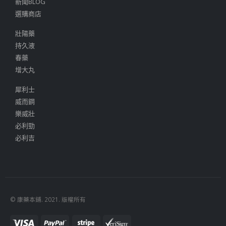
新聞BLOG
選購商店
壯陽藥
持久液
春藥
增大丸
犀利士
威而鋼
樂威壯
必利勁
必利吉
© 康藥本鋪. 2021. 版權所有