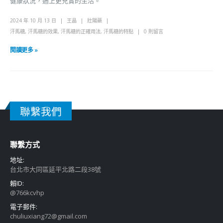
健康狀況，過上更充實的生活。
2024 年 10 月 13 日
王晶
壯陽藥
汗馬糖
,
汗馬糖的效果
,
汗馬糖的正確用法
,
汗馬糖的特點
0 則留言
閱讀更多 »
聯繫我們
聯繫方式
地址:
台北市大同區延平北路二段38號
賴ID:
@766kcvhp
電子郵件:
chuliuxiang72@gmail.com