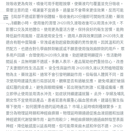
效吸收更為有效。噴後可用手輕輕按摩，使藥液均勻覆蓋並充分吸收。
需要注意的是，噴灑量不宜過多，過量並不會帶來更佳效果，反而可能
引起局部不適或影響伴侶體驗。吸收後約20分鐘即可開始性活動，藥效
可持續數小時。 使用後的清理 2H2D持久液吸收後可以用清水沖洗，不
影響口交及其他體位，使用更為靈活方便。保持良好的衛生習慣，能夠
降低副作用風險，提高使用安全性。 適用人群與效果回饋 2H2D持久液
適合有輕中度陽痿、早洩或者勃起疲軟困擾的男性使用。因其溫和的天
然配方，也適合對化學麻醉劑敏感或不願意使用強效麻醉劑的用戶。 眾
多用戶回饋，合理使用2H2D持久液後，勃起硬度明顯提升，性活動時
間延長，且無明顯不適感。多數人表示，產品幫助他們重拾信心，改善
了夫妻間的性生活品質。 安全性與副作用 2H2D持久液以天然植物提取
物為主，藥效溫和，通常不會引發明顯副作用。但每個人體質不同，首
次使用時建議先進行局部試用，觀察是否有過敏反應。 避免噴灑於破損
或紅腫的皮膚上，避免與眼睛接觸。若出現強烈刺激、紅腫或瘙癢，應
立即停止使用並用清水沖洗，如症狀持續建議就醫。 此外，孕婦及哺乳
期女性不宜使用該產品，患者若患有嚴重心腦血管疾病，建議在醫生指
導下使用。 如何選擇合適的延時產品？ 市場上延時噴劑種類繁多，主
要分為物理延時類和神經麻痹類。物理延時類通過促進血液迴圈和加速
神經遞質代謝發揮作用，副作用較少；神經麻痹類則通過麻醉陰莖表面
神經，降低敏感度以延長時間，但可能帶來麻木感和伴侶不適。 2H2D