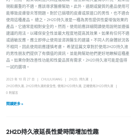
現較嚴重的不適，應該尋求醫療幫助。此外，過期或變質的產品使用可
能導致皮膚發炎等問題。對於已損壞的皮膚或尿道口的男性，也不適合
使用這種產品。 總之，2H2D持久液是一種為男性提供性愛增強效果的
產品，它通常是相對安全的。然而，使用前應詳細閱讀使用說明並遵循
建議的用法，以確保安全性並最大程度地提高其效果。如果有任何不適
或過敏反應，應立即停止使用並咨詢醫生的建議。不同人的身體狀況各
不相同，因此使用前應謹慎考慮。 希望這篇文章對於使用2H2D持久液
的男性朋友們提供了有價值的資訊，並能夠幫助他們更好地瞭解這種產
品。如果你對改善性功能和性愛品質有需求，2H2D持久液可能是值得
一試的選項。
2023 年 10 月 27 日
CHULIUXIANG
2H2D
,
持久液
2H2D持久液
,
2H2D持久液的安全性
,
使用2H2D持久液
,
正確使用2H2D持久液
0 則留言
閱讀更多 »
2H2D持久液延長性愛時間增加性趣