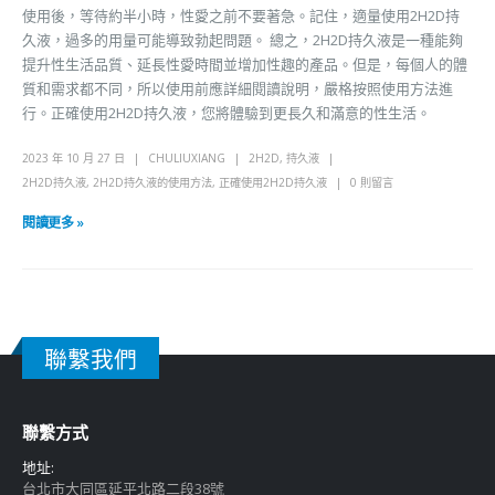
使用後，等待約半小時，性愛之前不要著急。記住，適量使用2H2D持
久液，過多的用量可能導致勃起問題。 總之，2H2D持久液是一種能夠
提升性生活品質、延長性愛時間並增加性趣的產品。但是，每個人的體
質和需求都不同，所以使用前應詳細閱讀說明，嚴格按照使用方法進
行。正確使用2H2D持久液，您將體驗到更長久和滿意的性生活。
2023 年 10 月 27 日
CHULIUXIANG
2H2D
,
持久液
2H2D持久液
,
2H2D持久液的使用方法
,
正確使用2H2D持久液
0 則留言
閱讀更多 »
聯繫我們
聯繫方式
地址:
台北市大同區延平北路二段38號