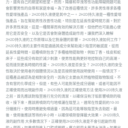
力，還有自己的期望和慾望。然而，陽痿和早洩等性功能障礙問題可能
會影響男性的自尊和家庭幸福。為了改善這種情況，許多男性尋求各種
性愛增強產品，2H2D持久液便是其中之一。 2H2D持久液是一種性愛增
強產品，旨在幫助男性改善性功能，特別是在延長性愛時間方面。對於
許多男性來說，這是一種簡單而有效的解決方案，但他們也可能擔心使
用它是否安全，以及它是否會對身體造成副作用。讓我們深入瞭解
2H2D持久液的工作原理以及它對身體的影響。 2H2D持久液如何工作？
2H2D持久液的主要作用是通過其成分來幫助減少陰莖的敏感度，從而
延長性愛時間。這種噴劑包含了多種植物提取物，例如丁香、桂皮和蛇
床子，這些成分有助於減少刺激，使男性能夠更好地控制自己的高潮，
從而達到更長時間的性愛。 2H2D持久液是否安全？ 2H2D持久液的安全
性取決於使用者的個體情況以及是否按照使用說明使用。一般情況下，
這種產品被認為是相對安全的，因為它主要由天然植物提取物製成，不
含有害的化學成分。但是，有些人可能對某些成分過敏，或者可能因不
正確使用而出現副作用。 2H2D持久液的正確使用方法 使用2H2D持久液
之前，首先應該對陰莖進行充分的清潔，以確保沒有汙垢影響噴劑的吸
收。接下來，應該將噴劑均勻地噴灑在陰莖上，通常在性愛前約10-30
分鐘進行。使用時應避免噴過量，因為這可能導致陰莖失去勃起。最
後，使用後應該等待約半小時，以確保噴劑發揮最大效果。 2H2D持久
液的副作用 大多數情況下，正確使用2H2D持久液是不會引起副作用
的。然而，如果噴劑進入口腔或眼睛，應立即用大量清水沖洗。如果出