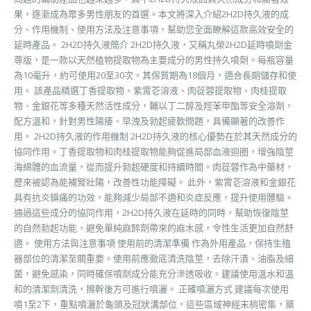
果，逐漸成為眾多男性朋友的首選。本文將深入介紹2H2D持久液的成
分、作用機制、使用方法及注意事項，幫助您全面瞭解這款高效安全的
延時產品。 2H2D持久液簡介 2H2D持久液，又稱丸榮2H2D延時噴劑金
尊版，是一款以天然植物提取物為主要成分的男性持久噴劑。每瓶容量
為10毫升，約可使用20至30次。其保質期為18個月，適合長期儲存和使
用。 該產品精選丁香提取物、紫霄芲溶液、肉蓯蓉提取物、肉桂提取
物、金銀花等多種天然活性成分，輔以丁二醇及羥苯甲酯等安全溶劑，
配方溫和，針對男性陽痿、早洩及勃起疲軟問題，具備顯著的改善作
用。 2H2D持久液的作用機制 2H2D持久液的核心優勢在於其天然成分的
協同作用。丁香提取物和肉桂提取物能夠促進局部血液迴圈，增強陰莖
海綿體的血流量，從而提升勃起硬度和持續時間。肉蓯蓉作為中藥材，
歷來被認為能補腎壯陽，改善性功能障礙。 此外，紫霄芲溶液和金銀花
具有抗炎鎮痛的功效，能夠減少局部不適和炎症反應，提升使用體驗。
通過這些成分的協同作用，2H2D持久液在延時的同時，幫助恢復陰莖
的自然勃起功能，避免單純麻醉劑帶來的麻木感，令性生活更加自然舒
適。 使用方法與注意事項 使用前的清潔準備 作為外用產品，保持生殖
器部位的清潔至關重要。使用前應徹底清洗陰莖，去除汗漬、油脂及細
菌，避免感染，同時確保噴劑成分能充分滲透吸收。建議使用溫水和溫
和的清潔劑清洗，擦幹後方可進行噴灑。 正確噴灑方式 建議每次使用
噴1至2下，重點噴灑於龜頭及冠狀溝部位，這些區域神經末梢密集，藥