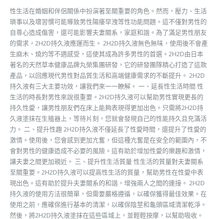
性生活在婚姻和伴侶關係中扮演著至關重要的角色。然而，壓力、生活
瑣事以及壞習慣可能導致男性陽痿早洩等性功能問題。這不僅對男性的
自尊心造成傷害，還可能影響夫妻關系，家庭和諧。為了滿足男性朋友
的需求，2H2D持久液應運而生。 2H2D持久液無色無味，使用後不會產
生麻木、燒灼等不適感受，這使其成為許多男性的首選。2H2D由日本
著名的天然草本健康品牌丸榮集團研發，它的研發團隊精心打造了這款
產品，以回應現代男性對品質生活和高端健康需求的不斷提升。 2H2D
持久液有三大主要功效，讓我們來一一瞭解。 一、延長性生活時間 性
生活的時長對男性來說很重要。2H2D持久液可以幫助男性實現更長的
持久性愛，讓男性朋友們在床上能夠表現得更加出色。只需將2H2D持
久液塗抹在生殖器上，等待片刻，您就會發現自己的性能持久且充滿活
力。 二、提升性趣 2H2D持久液不僅延長了性愛時間，還提升了性愛的
激情。使用後，您會感到更加亢奮，但這種亢奮是在安全的範圍內，不
會對男性的健康造成不必要的風險。這有助於增加性愛的樂趣和激情，
讓夫妻之間更加親近。 三、提升性生活質量 性生活的質量對夫妻關系
至關重要。2H2D持久液可以提高性生活的質量，幫助男性在性愛中表
現出色。這有助於提升夫妻關系的和諧，增強兩人之間的連接。 2H2D
持久液的使用方法很簡單，但需要嚴格遵循，以確保獲得最佳效果。在
使用之前，應確保進行基本的清潔，以確保陰莖和龜頭區域清潔乾淨。
然後，將2H2D持久液塗抹在這些區域上，並輕輕按摩，以幫助吸收。