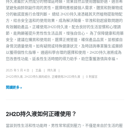
持久液屬於天然成分的物理延時類，效果自然且使用體驗舒適，適合希
望避免麻醉劑副作用的男性。選擇時應根據個人需求、體質和對藥物成
分的敏感度進行合理判斷。 總結 2H2D持久液憑藉其天然植物提取物配
方，結合安全溫和的使用效果，成為解決陽痿、早洩和勃起疲軟問題的
有效輔助產品。正確使用2H2D持久液，配合良好的生活習慣和心理調
節，能夠顯著提升男性性生活品質，增強自信心。 為了保障健康和用藥
安全，建議在購買和使用前，選擇正規管道，確保產品品質，並根據自
身情況適量使用。如有疑問或特殊健康狀況，及時諮詢專業醫生或藥師
以獲得個性化指導。 通過科學合理的選擇和使用，2H2D持久液將成為
您改善性功能、延長性生活時間的得力助手，助您重獲激情與幸福。
2025 年 5 月 4 日
王晶
持久液
2H2D持久液
,
2H2D持久液的成分
,
正確使用2H2D持久液
0 則留言
閱讀更多 »
2H2D持久液如何正確使用？
當談到性生活和性功能時，男性常常感到壓力，不僅是來自於生活的壓