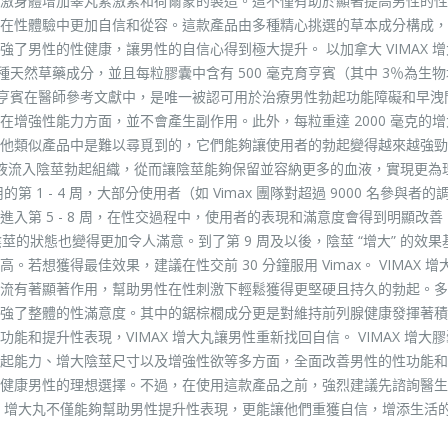
激身體增加睾丸素激素和荷爾蒙的製造。這不僅有助於顯著提高男性的性
在性體驗中更加自信和從容。這款產品由多種精心挑選的草本成分構成，
了男性的性健康，讓男性的自信心得到極大提升。 以加拿大 VIMAX 
種天然草藥成分，並且每粒膠囊中含有 500 毫克育亨賓（其中 3％為生
酸育亨賓在醫師參考文獻中，是唯一被認可用於治療男性勃起功能障礙和早洩
增強性能力方面，並不會產生副作用。此外，每粒重達 2000 毫克的
他類似產品中是難以尋覓到的，它們能夠讓使用者的勃起變得越來越強勁
使血液流入陰莖勃起組織，從而讓陰莖能夠保留並容納更多的血液，實現更為
1 - 4 周，大部分使用者（如 Vimax 團隊對超過 9000 名參與者的
入第 5 - 8 周，在性交過程中，使用者的表現和滿意度會得到明顯改善
的狀態也變得更加令人滿意。到了第 9 周及以後，陰莖 “增大” 的效果
想獲得最佳效果，建議在性交前 30 分鐘服用 Vimax。 VIMAX 增
流有著顯著作用，幫助男性在性刺激下輕鬆獲得更堅硬且持久的勃起。多
強了整體的性滿意度。其中的鋸棕櫚成分更是對維持前列腺健康發揮著積
和提升性表現，VIMAX 增大丸讓男性重新找回自信。 VIMAX 增大
起能力、增大陰莖尺寸以及增強性欲等多方面，全面改善男性的性功能和
健康男性的理想選擇。不過，在使用這款產品之前，強烈建議先諮詢醫生
X 增大丸不僅能夠幫助男性提升性表現，更能讓他們重獲自信，增添生活