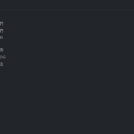
們
們
戶
詢
OG
店