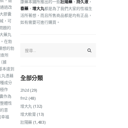
欲，還
康藥本鋪所推出的一些
壯陽藥
，
持久液
，
通過改
春藥
，
增大丸
都是為了我們大家的性福生
增大膠囊
活所著想，而且所售商品都是均有正品，
物堿，可
如有需要可進行購買。
問題的
增大藥丸
。在勃
理想的勃
調查所
（據
基本達到
大丸憑藉
全部分類
種成分
極作
2h2d
(29)
膠囊作為
fm2
(48)
整體性
增大丸
(132)
的意
增大軟膏
(13)
的幸福
壯陽藥
(1,483)