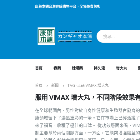
康藥本鋪台灣在線購物平台，全場免費包郵
首頁
春藥
壯陽藥
持久液
增大丸
首頁
新聞
TAG -
正品 VIMAX 增大丸
服用 VIMAX 增大丸，不同階段效
在全球範圍內，男性對於自身性健康和生殖器官發育的關
康領域留下了濃墨重彩的一筆。它在市場上已經活躍了長達
來了福音，收穫了極佳的口碑。 從功效層面來看，VI
制主要基於兩個關鍵方面。一方面，它能夠增強陰莖的