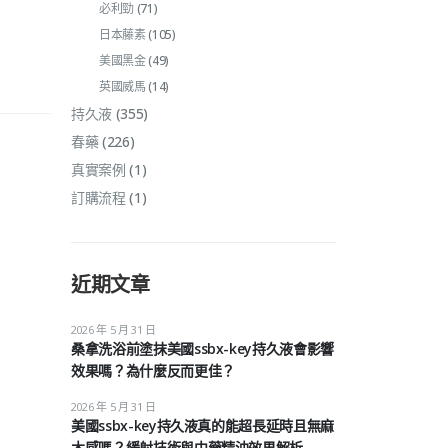
必利勁
(71)
日本藤素
(105)
美國黑金
(49)
英國威馬
(14)
持久液
(355)
春藥
(226)
真實案例
(1)
訂購流程
(1)
近期文章
2026 年 5 月 31 日
桑拿洗浴前塗抹美國ssbx-key持久液會影響
效果嗎？為什麼反而更佳？
2026 年 5 月 31 日
美國ssbx-key持久液真的能超長延時且無麻
木感嗎？緩射技術與中藥精油效果解析