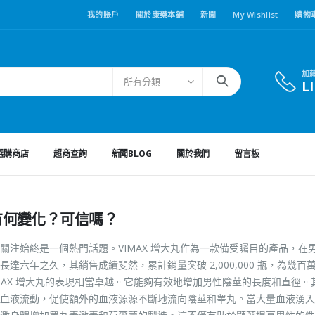
我的賬戶
關於康藥本鋪
新聞
My Wishlist
購物
加
所有分類
L
選購商店
超商查詢
新聞BLOG
關於我們
留言板
果有何變化？可信嗎？
注始終是一個熱門話題。VIMAX 增大丸作為一款備受矚目的產品，在
六年之久，其銷售成績斐然，累計銷量突破 2,000,000 瓶，為幾百
MAX 增大丸的表現相當卓越。它能夠有效地增加男性陰莖的長度和直徑。
血液流動，促使額外的血液源源不斷地流向陰莖和睾丸。當大量血液湧入