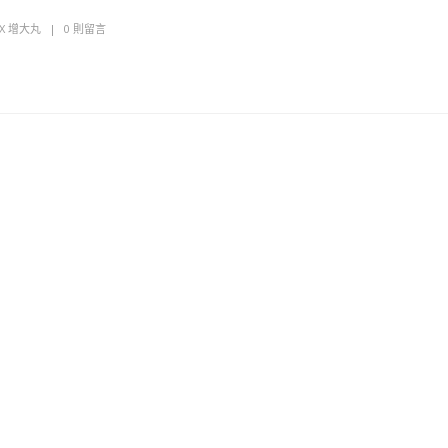
AX 增大丸
0 則留言