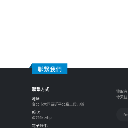
聯繫我們
聯繫方式
獲取有
今天註
地址:
台北市大同區延平北路二段38號
賴ID:
@766kcvhp
電子郵件: