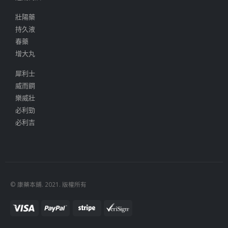
壯陽藥
持久液
春藥
增大丸
犀利士
威而鋼
樂威壯
必利勁
必利吉
© 康藥本鋪. 2021. 版權所有