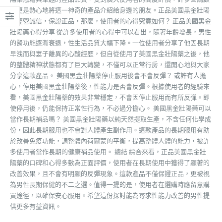
客更是熱心地將這一神奇的產品介紹給身邊的朋友。正品美國黑金壯陽
藥經營誠信，保證正品，那麼，使用者的心得究竟如何？ 正品美國黑金
壯陽藥心得分享 從許多使用者的心得中可以看出，隨著年齡增長，男性
的腎功能逐漸衰退，性生活品質大幅下降。一位使用者分享了他因長期
早洩而與妻子離異的心酸經歷，但自從使用了美國黑金壯陽藥之後，他
的整體精神狀態都有了巨大轉變，不僅可以正常行房，還開心地與大家
分享這款產品。 美國黑金壯陽藥停止服用後會不會反彈？ 或許有人擔
心，停用美國黑金壯陽藥後，性能力是否會反彈。根據使用者的經驗來
看，美國黑金壯陽藥的效果非常穩定，不會因停止服用而有所反彈。即
使停用後，仍能保持正常性行為，不必過分擔心。 美國黑金壯陽藥可以
當作長期補品嗎？ 美國黑金壯陽藥以純天然提取生產，不含任何化學成
份，因此長期服用也不會對人體產生副作用。這款產品的長期服用有助
於改善免疫功能，調整體內荷爾蒙的平衡，提高整體人體的能力，被許
多使用者當作長期的健康補品使用。 總結 綜合來看，正品美國黑金壯
陽藥的口碑和心得多數為正面評價，使用者在長期使用中獲得了顯著的
改善效果，且不會有明顯的反彈現象。這款產品不僅保證正品，更被視
為男性長期保健的不二之選。值得一提的是，使用者在選購時應留意購
買途徑，以確保安心服用。希望這份探討能為尋求性能力改善的男性提
供更多有益資訊。