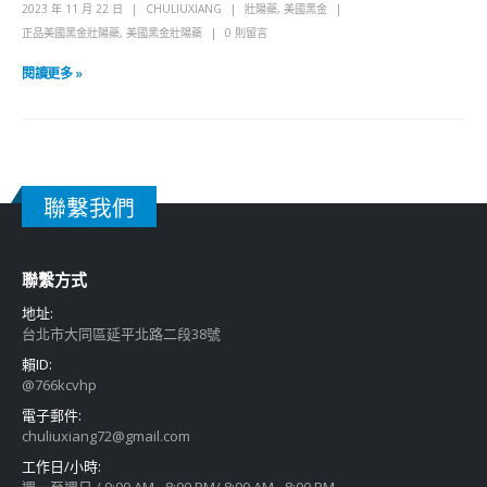
2023 年 11 月 22 日
CHULIUXIANG
壯陽藥
,
美國黑金
正品美國黑金壯陽藥
,
美國黑金壯陽藥
0 則留言
閱讀更多 »
聯繫我們
聯繫方式
地址:
台北市大同區延平北路二段38號
賴ID:
@766kcvhp
電子郵件:
chuliuxiang72@gmail.com
工作日/小時: