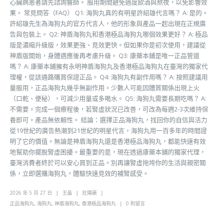
心臟病患者請先諮詢醫師。 服用期間避免過度飲酒與熬夜，以免影響效
果。 常見問答（FAQ） Q1: 海狗丸真的有明星許紹雄代言嗎？ A: 是的。
許紹雄先生為海狗丸的官方代言人，他的形象與產品一起出現在正規廣
告與包裝上。 Q2: 神盾海狗丸和香港極品海狗丸哪個效果更好？ A: 極品
版是濃縮升級版，效果更強、見效更快。但如果你是初次使用，建議從
神盾版開始，身體適應後再考慮升級。 Q3: 康藥本鋪是唯一正品管道
嗎？ A: 康藥本鋪擁有永明神盾海狗丸及香港極品海狗丸在臺灣的獨家代
理權，從該通路購買保證正品。 Q4: 海狗丸有副作用嗎？ A: 按照建議用
量服用，正品海狗丸幾乎無副作用。少數人可能因體質關係出現上火
（口乾、便秘），可減少用量或多喝水。 Q5: 海狗丸需要長期吃嗎？ A:
不需要。完成一個療程後，若腎虛狀況已改善，可改為每週2-3次維持保
養即可。產品無依賴性。 結論：選擇正品海狗丸，找回你的自信與活力
從19世紀的廣告熱潮到21世紀的明星代言，海狗丸用一百多年的時間證
明了它的價值。無論是神盾海狗丸還是香港極品海狗丸，都能快速有效
地幫助你擺脫腎虛困擾。最重要的是，現在透過康藥本鋪的獨家代理，
臺灣消費者終於可以安心買到正品。別再讓腎虛拖垮你的生活與親密關
係，立即選購海狗丸，體驗快速見效的補腎感受。
2026 年 5 月 27 日
王晶
壯陽藥
正品海狗丸
,
海狗丸
,
神盾海狗丸
,
香港極品海狗丸
0 則留言