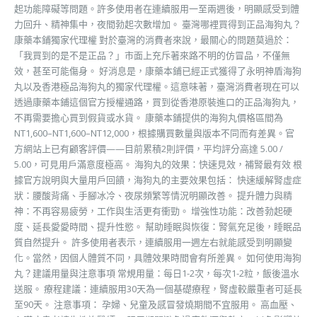
起功能障礙等問題。許多使用者在連續服用一至兩週後，明顯感受到體
力回升、精神集中，夜間勃起次數增加。 臺灣哪裡買得到正品海狗丸？
康藥本鋪獨家代理權 對於臺灣的消費者來說，最關心的問題莫過於：
「我買到的是不是正品？」市面上充斥著來路不明的仿冒品，不僅無
效，甚至可能傷身。 好消息是，康藥本鋪已經正式獲得了永明神盾海狗
丸以及香港極品海狗丸的獨家代理權。這意味著，臺灣消費者現在可以
透過康藥本鋪這個官方授權通路，買到從香港原裝進口的正品海狗丸，
不再需要擔心買到假貨或水貨。 康藥本鋪提供的海狗丸價格區間為
NT1,600–NT1,600–NT12,000，根據購買數量與版本不同而有差異。官
方網站上已有顧客評價——目前累積2則評價，平均評分高達 5.00 /
5.00，可見用戶滿意度極高。 海狗丸的效果：快速見效，補腎最有效 根
據官方說明與大量用戶回饋，海狗丸的主要效果包括： 快速緩解腎虛症
狀：腰酸背痛、手腳冰冷、夜尿頻繁等情況明顯改善。 提升體力與精
神：不再容易疲勞，工作與生活更有衝勁。 增強性功能：改善勃起硬
度、延長愛愛時間、提升性慾。 幫助睡眠與恢復：腎氣充足後，睡眠品
質自然提升。 許多使用者表示，連續服用一週左右就能感受到明顯變
化。當然，因個人體質不同，具體效果時間會有所差異。 如何使用海狗
丸？建議用量與注意事項 常規用量：每日1-2次，每次1-2粒，飯後溫水
送服。 療程建議：連續服用30天為一個基礎療程，腎虛較嚴重者可延長
至90天。 注意事項： 孕婦、兒童及感冒發燒期間不宜服用。 高血壓、