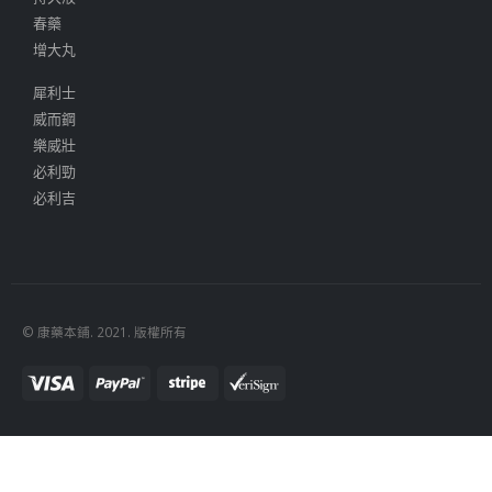
春藥
增大丸
犀利士
威而鋼
樂威壯
必利勁
必利吉
© 康藥本鋪. 2021. 版權所有