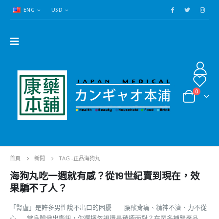
ENG
USD
0
首頁
新聞
TAG -
正品海狗丸
海狗丸吃一週就有感？從19世紀賣到現在，效
果騙不了人？
「腎虛」是許多男性說不出口的困擾——腰酸背痛、精神不濟、力不從
心……當身體發出警訊，你選擇忽視還是積極面對？在眾多補腎產品