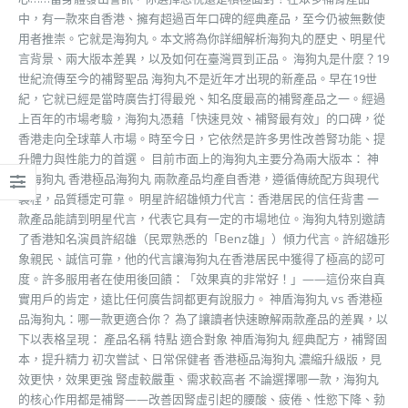
中，有一款來自香港、擁有超過百年口碑的經典產品，至今仍被無數使
用者推崇。它就是海狗丸。本文將為你詳細解析海狗丸的歷史、明星代
言背景、兩大版本差異，以及如何在臺灣買到正品。 海狗丸是什麼？19
世紀流傳至今的補腎聖品 海狗丸不是近年才出現的新產品。早在19世
紀，它就已經是當時廣告打得最兇、知名度最高的補腎產品之一。經過
上百年的市場考驗，海狗丸憑藉「快速見效、補腎最有效」的口碑，從
香港走向全球華人市場。時至今日，它依然是許多男性改善腎功能、提
升體力與性能力的首選。 目前市面上的海狗丸主要分為兩大版本： 神
盾海狗丸 香港極品海狗丸 兩款產品均產自香港，遵循傳統配方與現代
製程，品質穩定可靠。 明星許紹雄傾力代言：香港居民的信任背書 一
款產品能請到明星代言，代表它具有一定的市場地位。海狗丸特別邀請
了香港知名演員許紹雄（民眾熟悉的「Benz雄」）傾力代言。許紹雄形
象親民、誠信可靠，他的代言讓海狗丸在香港居民中獲得了極高的認可
度。許多服用者在使用後回饋：「效果真的非常好！」——這份來自真
實用戶的肯定，遠比任何廣告詞都更有說服力。 神盾海狗丸 vs 香港極
品海狗丸：哪一款更適合你？ 為了讓讀者快速瞭解兩款產品的差異，以
下以表格呈現： 產品名稱 特點 適合對象 神盾海狗丸 經典配方，補腎固
本，提升精力 初次嘗試、日常保健者 香港極品海狗丸 濃縮升級版，見
效更快，效果更強 腎虛較嚴重、需求較高者 不論選擇哪一款，海狗丸
的核心作用都是補腎——改善因腎虛引起的腰酸、疲倦、性慾下降、勃