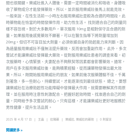
間也很關鍵。樂威壯進入人體後，需要一定時間被消化和吸收，身體吸
收了藥物成分才能發揮藥效。所以，並非服用樂威壯後馬上就能見效。
一般來說，在性生活前一小時左右服用樂威壯是較為合適的時間段，此
時藥物能在恰當的時間發揮作用，助力性生活。 找到適合自己的劑量同
樣不容忽視。對於大多數用戶，單次服用 10mg 是相對保守且合適的劑
量。如果服用後感覺藥效不顯著，可以在醫生指導下將劑量增加到
20mg。但切不可盲目加大劑量，必須依據自身的勃起能力來判斷。因
為過量服用樂威壯不僅無法提升藥效，反而會加重副作用。 此外，多次
嘗試才能讓樂威壯發揮最大藥效。從對服用樂威壯患者的調查來看，初
次服藥時，心情緊張、夫妻配合不夠默契等因素都會影響藥效。通常，
用戶在多次服用樂威壯後，能夠積累經驗，從而讓藥物發揮出最大效
果。所以，剛開始服用樂威壯的朋友，如果前幾次服藥體驗不佳，千萬
別著急，多一些耐心，持續嘗試，才能逐漸找到最佳狀態。 總之，要想
讓樂威壯在治療勃起性功能障礙中發揮最大作用，就需要瞭解其作用原
理，並在服用時注意性刺激配合、把握好起效時間、找准適合自己的劑
量，同時給予多次嘗試的耐心。只有這樣，才能讓樂威壯更好地服務於
男性健康，提升生活品質。
2025 年 4 月 17 日
王晶
壯陽藥
樂威壯
,
樂威壯的藥效
0 則留言
閱讀更多 »