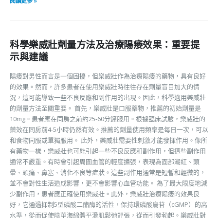
閱讀更多 »
科學樂威壯劑量方法及治療陽痿效果：重要提
示與建議
陽痿對男性而言是一個困擾，但樂威壯作為治療陽痿的藥物，具有良好
的效果。然而，許多患者在使用樂威壯時往往存在劑量盲目加大的情
況，這可能導致一些不良反應和副作用的出現。因此，科學適用樂威壯
的劑量方法至關重要。 首先，樂威壯是口服藥物，推薦的初始劑量是
10mg。患者應在同房之前約25-60分鐘服用。根據臨床試驗，樂威壯的
藥效在同房前4-5小時仍然有效。推薦的劑量使用頻率是每日一次，可以
和食物同服或單獨服用。 此外，樂威壯需要性刺激才能發揮作用。像所
有藥物一樣，樂威壯也可能引起一些不良反應和副作用，但這些副作用
通常不嚴重。有時會引起周圍血管的輕度擴張，表現為面部潮紅、頭
暈、頭痛、鼻塞、消化不良等症狀。這些副作用通常是短暫和輕微的，
並不會對性生活造成影響，更不會影響心血管功能。 為了最大限度地減
少副作用，患者應正確使用樂威壯。此外，樂威壯治療陽痿的效果良
好，它通過抑制5型磷酸二酯酶的活性，保持環磷酸鳥苷（cGMP）的高
水準，從而促使陰莖海綿體平滑肌鬆弛舒張，從而引發勃起。樂威壯對