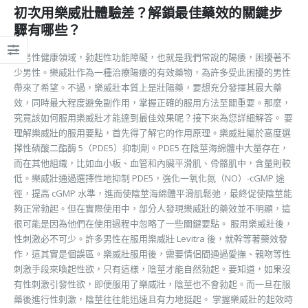
初次用樂威壯體驗差？解鎖最佳藥效的關鍵步
驟有哪些？
在男性健康領域，勃起性功能障礙，也就是我們常說的陽痿，困擾著不
少男性。樂威壯作為一種治療陽痿的有效藥物，為許多受此困擾的男性
帶來了希望。不過，樂威壯本質上是壯陽藥，要想充分發揮其最大藥
效，同時最大程度避免副作用，掌握正確的服用方法至關重要。那麼，
究竟該如何服用樂威壯才能達到最佳效果呢？接下來為您詳細解答。 要
理解樂威壯的服用要點，首先得了解它的作用原理。樂威壯屬於高度選
擇性磷酸二酯酶 5（PDE5）抑制劑。PDE5 在陰莖海綿體中大量存在，
而在其他組織，比如血小板、血管和內臟平滑肌、骨骼肌中，含量則較
低。樂威壯通過選擇性地抑制 PDE5，強化一氧化氮（NO）-cGMP 途
徑，提高 cGMP 水準，進而使陰莖海綿體平滑肌鬆弛，最終促使陰莖能
夠正常勃起。但在實際使用中，部分人發現樂威壯的藥效並不明顯，這
很可能是因為他們在使用過程中忽略了一些關鍵要點。 服用樂威壯後，
性刺激必不可少。許多男性在服用樂威壯 Levitra 後，就幹等著藥效發
作，這其實是個誤區。樂威壯服用後，需要情侶間通過愛撫、親吻等性
刺激手段來喚起性欲，只有這樣，陰莖才能自然勃起。要知道，如果沒
有性刺激引發性欲，即便服用了樂威壯，陰莖也不會勃起。而一旦在服
藥後進行性刺激，陰莖往往能迅速且有力地挺起。 掌握樂威壯的起效時