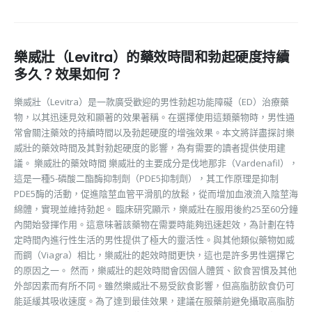
樂威壯（Levitra）的藥效時間和勃起硬度持續
多久？效果如何？
樂威壯（Levitra）是一款廣受歡迎的男性勃起功能障礙（ED）治療藥
物，以其迅速見效和顯著的效果著稱。在選擇使用這類藥物時，男性通
常會關注藥效的持續時間以及勃起硬度的增強效果。本文將詳盡探討樂
威壯的藥效時間及其對勃起硬度的影響，為有需要的讀者提供使用建
議。 樂威壯的藥效時間 樂威壯的主要成分是伐地那非（Vardenafil），
這是一種5-磷酸二酯酶抑制劑（PDE5抑制劑），其工作原理是抑制
PDE5酶的活動，促進陰莖血管平滑肌的放鬆，從而增加血液流入陰莖海
綿體，實現並維持勃起。 臨床研究顯示，樂威壯在服用後約25至60分鐘
內開始發揮作用。這意味著該藥物在需要時能夠迅速起效，為計劃在特
定時間內進行性生活的男性提供了極大的靈活性。與其他類似藥物如威
而鋼（Viagra）相比，樂威壯的起效時間更快，這也是許多男性選擇它
的原因之一。 然而，樂威壯的起效時間會因個人體質、飲食習慣及其他
外部因素而有所不同。雖然樂威壯不易受飲食影響，但高脂肪飲食仍可
能延緩其吸收速度。為了達到最佳效果，建議在服藥前避免攝取高脂肪