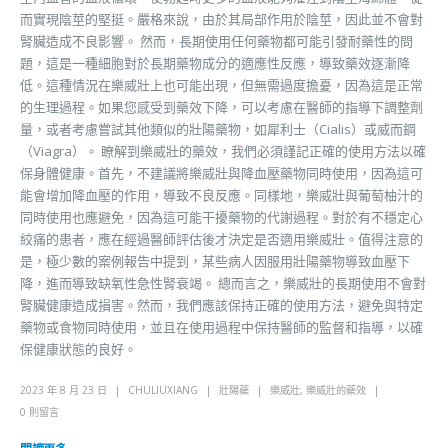
而實現陰莖的堅挺。嚴格來說，由於其局部作用於陰莖，因此並不會對
腎臟造成不良影響。 然而，長期使用任何藥物都可能引發耐藥性的問
題，這是一種細胞對於長期藥物成分的適應性反應，導致藥效逐漸降
低。這種情況在樂威壯上也可能出現，但無需過度擔憂，因為這是正常
的生理過程。如果您感受到藥效下降，可以考慮在醫師的指導下調整劑
量，或者考慮嘗試其他類似的壯陽藥物，如犀利士（Cialis）或威而鋼
（Viagra）。 瞭解到樂威壯的藥效，我們必須謹記正確的使用方法以確
保身體健康。首先，不建議將樂威壯與降血壓藥物同時使用，因為這可
能會增加降血壓的作用，導致不良反應。同樣地，樂威壯與葡萄柚汁的
同時使用也應避免，因為這可能干擾藥物的代謝過程。對於有不穩定心
絞痛的患者，應在經過醫師評估後才決定是否適用樂威壯。值得注意的
是，極少數的案例報告中提到，某些病人因服用壯陽藥物導致血壓下
降，進而導致缺氧性急性腎衰竭。 總而言之，樂威壯的長期使用不會對
腎臟健康造成損害。然而，我們應該保持正確的使用方法，避免與特定
藥物或食物同時使用，並且在使用過程中保持醫師的監督和指導，以確
保健康狀態的良好。
2023 年 8 月 23 日
CHULIUXIANG
壯陽藥
樂威壯
,
樂威壯的藥效
0 則留言