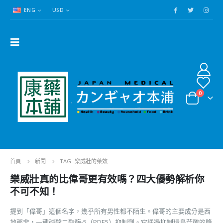
ENG
USD
0
首頁
新聞
TAG -
樂威壯的藥效
樂威壯真的比偉哥更有效嗎？四大優勢解析你
不可不知！
提到「偉哥」這個名字，幾乎所有男性都不陌生。偉哥的主要成分是西
地那非，一種磷酸二酯酶-5（PDE5）抑制劑。它通過抑制環鳥苷酸的降