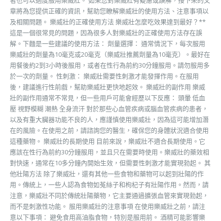
者也可以適度服用樂威壯。 如果您對樂威壯有疑慮或誤解，接下來的文
章將為您提供正確的資訊，幫助您瞭解樂威壯的使用方法、注意事項以
及相關問題。 樂威壯的正確使用方法 樂威壯怎麼吃效果達到最好？**
這是一個很常見的問題，因為很多人對樂威壯的正確使用方法存在誤
解。下麵是一些建議的使用方法： 劑量選擇： 通常情況下，每次服用
樂威壯的劑量為10毫克或20毫克（樂威壯推薦劑量為10毫克）。最好在
用餐後約2到3小時後服用，或者在性行為前約30分鐘服用。請勿服用多
於一次的劑量。 性刺激： 樂威壯需要性刺激才能發揮作用。在服用
後，建議進行性前戲，幫助樂威壯更快地起效。 樂威壯的副作用 樂威
壯的副作用通常不常見，但一些用戶可能會經歷以下反應： 頭暈 低血
壓 視野模糊 潮熱 全身流汗 對於那些心血管疾病或腦血管疾病的患者，
以及有重大臟器功能不良的人，應謹慎使用樂威壯，因為這可能增加潛
在的風險。在使用之前，請諮詢您的醫生，確保您的身體狀況適合使用
這種藥物。 樂威壯的長期使用 目前來說，樂威壯不適合長期使用。它
應該在性行為前約30分鐘服用，並且只在需要時使用。樂威壯的藥效相
對快速，通常在10多分鐘內開始生效，但需要性刺激才能實現勃起。 其
他壯陽方法 除了樂威壯，還有其他一些食物和藥物可以起到壯陽的作
用。傳統上，一些人認為食物如菟絲子和枸杞子有壯陽作用。然而，請
注意，樂威壯不同於傳統壯陽藥物，它主要通過擴張血管來實現勃起，
而不是刺激性功能。 服用樂威壯的注意事項 在使用樂威壯之前，請注
意以下事項： 避免食用高油脂食物，特別是服用前。 酒精可能影響樂