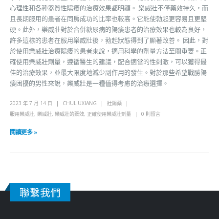
心理性和各種器質性陽痿的治療效果都明顯。 樂威壯不僅藥效持久，而
且長期服用的患者在同房成功的比率也較高。它能使勃起更容易且更堅
硬。此外，樂威壯對於合併糖尿病的陽痿患者的治療效果也較為良好，
許多這樣的患者在服用樂威壯後，勃起狀態得到了顯著改善。 因此，對
於使用樂威壯治療陽痿的患者來說，適用科學的劑量方法至關重要。正
確使用樂威壯劑量，遵循醫生的建議，配合適當的性刺激，可以獲得最
佳的治療效果，並最大限度地減少副作用的發生。對於那些希望戰勝陽
痿困擾的男性來說，樂威壯是一種值得考慮的治療選擇。
2023 年 7 月 14 日
CHULIUXIANG
壯陽藥
服用樂威壯
,
樂威壯
,
樂威壯的藥效
,
正確使用樂威壯劑量
0 則留言
閱讀更多 »
聯繫我們