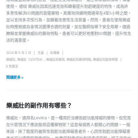
使用。 總結 樂威壯因其迅速見效和顯著提升勃起硬度的特性，成為許
多男性解決ED問題的首選藥物。其藥效持續時間通常在4至5小時之間，
足以支持多次性行為，並顯著改善性生活質量。然而，患者在使用樂威
壯時應根據自身情況選擇合適的劑量，並在醫師指導下安全用藥。通過
瞭解並掌握樂威壯的藥效特點，患者可以更好地應對ED問題，提升性生
活的滿意度。
2024 年 9 月 2 日
王晶
壯陽藥
樂威壯
,
樂威壯（LEVITRA）
,
樂威壯的藥效
,
樂威壯的藥效特點
,
樂威壯的起效時間
0 則留言
閱讀更多 »
樂威壯的副作用有哪些？
樂威壯，通用名Levitra，是一種用於治療勃起功能障礙的藥物。但究竟
在什麼情況下應該服用這種藥物呢？這是每個男人都關心的問題。一般
來說，除了輕度的器質性勃起功能障礙患者外，心因性勃起功能障礙患