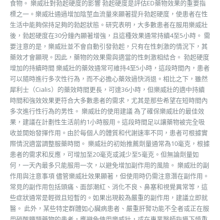
食物。 樂威壯對勃起硬度的影響 勃起硬度是評估ED藥物效果的重要指
標之一。樂威壯通過增加陰莖血流量來顯著提升勃起硬度，使患者在性
生活中能夠保持足夠的勃起狀態。研究表明，大多數患者在服用樂威壯
後，勃起硬度在30分鐘內顯著增強，且這種效果通常持續4至5小時。 需
要注意的是，樂威壯並不會自動引發勃起，只有在性刺激的情況下，其
藥效才會顯現。因此，藥物的效果需與適當的性刺激相結合。 勃起硬度
增加的持續時間 樂威壯的藥效通常可維持4至5小時，這段時間內，患者
可以隨時進行多次性行為，而不必擔心藥效過快消退。相比之下，雖然
犀利士（Cialis）的藥效時間更長，可達36小時，但樂威壯的適中持續
時間和強效效果更符合大多數患者的需求，尤其是那些希望在短時間內
多次進行性行為的男性。 樂威壯的使用建議 為了確保樂威壯的最佳效
果，建議在計劃性生活前約1小時服用。這段時間足以讓藥物被完全吸
收並開始發揮作用。由於每個人的體質和代謝速率不同，患者可根據實
際情況適當調整服藥時間。 樂威壯的初始推薦劑量通常為10毫克，根據
患者的需求和反應，可增加至20毫克或減少至5毫克。但無論劑量如
何，一天內最多只能服用一次，以避免增加副作用的風險。 樂威壯的副
作用與注意事項 儘管樂威壯效果顯著，但使用時仍需注意潛在副作用。
常見的副作用包括頭痛、面部潮紅、消化不良、鼻塞和視覺異常等，這
些症狀通常是輕微且短暫的。如果出現較為嚴重的副作用，建議立即就
醫。 此外，某些特定群體如心臟病患者、嚴重肝腎功能不全者或正在服
用硝酸鹽類藥物的患者，應避免使用樂威壯，或在專業醫師指導下慎重