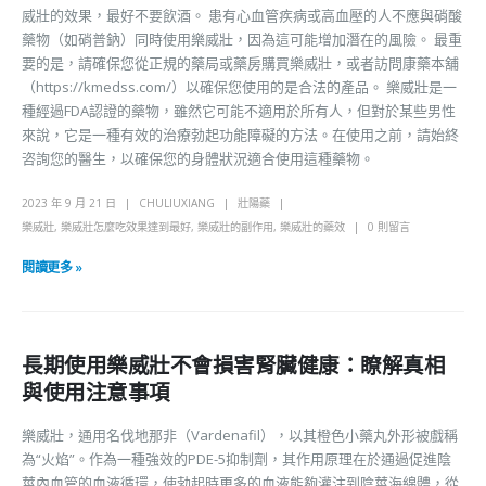
威壯的效果，最好不要飲酒。 患有心血管疾病或高血壓的人不應與硝酸
藥物（如硝普鈉）同時使用樂威壯，因為這可能增加潛在的風險。 最重
要的是，請確保您從正規的藥局或藥房購買樂威壯，或者訪問康藥本舖
（https://kmedss.com/）以確保您使用的是合法的產品。 樂威壯是一
種經過FDA認證的藥物，雖然它可能不適用於所有人，但對於某些男性
來說，它是一種有效的治療勃起功能障礙的方法。在使用之前，請始終
咨詢您的醫生，以確保您的身體狀況適合使用這種藥物。
2023 年 9 月 21 日
CHULIUXIANG
壯陽藥
樂威壯
,
樂威壯怎麼吃效果達到最好
,
樂威壯的副作用
,
樂威壯的藥效
0 則留言
閱讀更多 »
長期使用樂威壯不會損害腎臟健康：瞭解真相
與使用注意事項
樂威壯，通用名伐地那非（Vardenafil），以其橙色小藥丸外形被戲稱
為“火焰”。作為一種強效的PDE-5抑制劑，其作用原理在於通過促進陰
莖內血管的血液循環，使勃起時更多的血液能夠灌注到陰莖海綿體，從