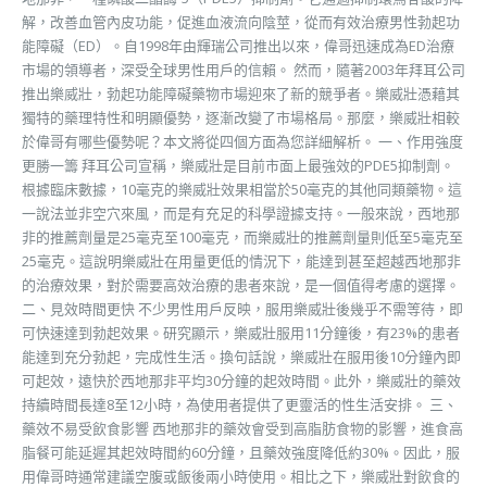
解，改善血管內皮功能，促進血液流向陰莖，從而有效治療男性勃起功
能障礙（ED）。自1998年由輝瑞公司推出以來，偉哥迅速成為ED治療
市場的領導者，深受全球男性用戶的信賴。 然而，隨著2003年拜耳公司
推出樂威壯，勃起功能障礙藥物市場迎來了新的競爭者。樂威壯憑藉其
獨特的藥理特性和明顯優勢，逐漸改變了市場格局。那麼，樂威壯相較
於偉哥有哪些優勢呢？本文將從四個方面為您詳細解析。 一、作用強度
更勝一籌 拜耳公司宣稱，樂威壯是目前市面上最強效的PDE5抑制劑。
根據臨床數據，10毫克的樂威壯效果相當於50毫克的其他同類藥物。這
一說法並非空穴來風，而是有充足的科學證據支持。一般來說，西地那
非的推薦劑量是25毫克至100毫克，而樂威壯的推薦劑量則低至5毫克至
25毫克。這說明樂威壯在用量更低的情況下，能達到甚至超越西地那非
的治療效果，對於需要高效治療的患者來說，是一個值得考慮的選擇。
二、見效時間更快 不少男性用戶反映，服用樂威壯後幾乎不需等待，即
可快速達到勃起效果。研究顯示，樂威壯服用11分鐘後，有23%的患者
能達到充分勃起，完成性生活。換句話說，樂威壯在服用後10分鐘內即
可起效，遠快於西地那非平均30分鐘的起效時間。此外，樂威壯的藥效
持續時間長達8至12小時，為使用者提供了更靈活的性生活安排。 三、
藥效不易受飲食影響 西地那非的藥效會受到高脂肪食物的影響，進食高
脂餐可能延遲其起效時間約60分鐘，且藥效強度降低約30%。因此，服
用偉哥時通常建議空腹或飯後兩小時使用。相比之下，樂威壯對飲食的