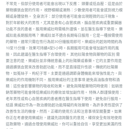
不常見，但部分使用者可能會出現以下反應： 頭暈或低血壓：這是由於
藥物擴張血管的作用。 視野模糊或潮熱：少數使用者可能會感到視力模
糊或身體發熱。 全身流汗：部分使用者可能會出現輕微的出汗現象。
對於年齡較大的男性，尤其是患有心血管疾病、腦血管疾病或重要臟器
功能不良的患者，服用樂威壯時需格外謹慎，並在醫生指導下使用。 樂
威壯能長期服用嗎？ 樂威壯並不適合長期每日服用，它是一種按需使用
的藥物。通常只需在性行為前30分鐘服用即可。樂威壯的起效時間約為
10至15分鐘，效果可持續4至5小時。長期服用可能會增加副作用的風
險，因此建議在醫生指導下合理使用。 其他壯陽食物與藥物的區別 需
要注意的是，樂威壯並非傳統意義上的壯陽藥或春藥。它的主要作用是
通過擴張血管來改善勃起功能，而不是直接提升性欲。傳統的壯陽藥
物，如菟絲子、枸杞子等，主要是通過調節身體機能來增強性能力，與
樂威壯的作用機制不同。 服用樂威壯的注意事項 避免高油脂食物和酒
精：這些會影響藥物的吸收和效果。 避免與降壓藥物同時使用：如硝普
鈉等藥物可能會降低樂威壯的療效並增加副作用。 特殊人群謹慎使用：
老年男性或有心血管疾病的患者應在醫生指導下使用，避免自行服用。
結語 樂威壯作為一款治療勃起功能障礙的有效藥物，為許多男性提供了
改善性生活的機會。然而，正確的使用方法和注意事項至關重要。如果
你正在考慮使用樂威壯，建議先諮詢醫生的意見，確保安全有效地使用
這款藥物。通過合理使用樂威壯，你可以重拾自信，享受更加美滿的性