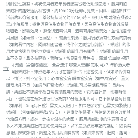
與耐受性調整。初次使用者或年長者建議從較低劑量開始。 服用時間
樂威壯的起效速度相當快，約10至20分鐘即可見效。因此，建議於性生
活前約30分鐘服用。藥效持續時間約4至6小時。 服用方式 建議在餐後2
至3小時服用：避免與高油脂食物同時食用，因為高油脂食物會減慢藥
物吸收，影響效果。 避免與酒精併用：酒精可能影響藥效，並增加副作
用風險（如頭暈、低血壓）。 需要性刺激：服用後必須有性方面的前奏
（如觀看性內容、閱讀相關書籍，或伴侶之間進行前戲），樂威壯的作
用才會快速且良好地發揮。 樂威壯的副作用有哪些？ 樂威壯的副作用
並不多見，且多為輕微、暫時性。常見副作用包括： 頭暈 低血壓 視野
模糊 潮熱（身體發熱感） 全身流汗 哪些人需要特別小心？ 年齡過大者
應慎服樂威壯。雖然老年人仍可在醫師評估下適當使用，但如果合併有
以下情況，則不宜使用： 心血管疾病 腦血管疾病（如中風病史） 重大
臟器功能不良（如嚴重肝腎疾病） 樂威壯可以長期服用嗎？ 目前來
講，樂威壯不建議作為日常長期服用的藥物。它的設計是「需要時使
用」，也就是在預計進行性行為前30分鐘服用即可。它不像某些每日錠
（如犀利士5mg每日錠）需要天天服用。 如果您發現自己需要頻繁使用
樂威壯（例如每週超過2至3次），建議諮詢醫師，評估是否適合改用其
他治療方案，或進一步檢查潛在的病因。 服用樂威壯後的注意事項 許
多人不知道樂威壯的正確使用禁忌，以下是您必須牢記的重點： 飲食禁
忌 服用樂威壯前，請避免食用高油脂食物（如油炸食物、肥肉、起司、