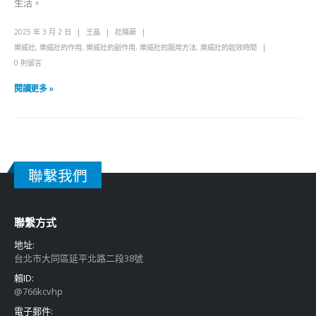
生活。
2025 年 3 月 2 日
王晶
壯陽藥
樂威壯
,
樂威壯的作用
,
樂威壯的副作用
,
樂威壯的服用方法
,
樂威壯的起效時間
0 則留言
閱讀更多 »
聯繫我們
聯繫方式
地址:
台北市大同區延平北路二段38號
賴ID:
@766kcvhp
電子郵件: