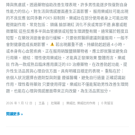
降與焦慮感。透過藥物協助改善生理表現，許多男性能逐步恢復對自身
性能力的信心，對生活與情感層面產生正面影響。 服用樂威壯可能出現
的不良反應 如同多數 PDE5 抑制劑，樂威壯在部分使用者身上可能出現
輕微副作用，常見包括： 頭痛 臉部潮紅 消化不良或胃部不適 鼻塞或輕
微暈眩 這些反應多半與血管擴張或短暫生理調整有關，通常屬於輕度且
短暫，在藥效消退後會自行緩解。 只要依照醫師建議劑量服用，一般不
會對健康造成長期影響。
若出現嚴重不適、持續勃起超過 4 小時，
或本身有心血管疾病、正在服用硝酸鹽類藥物者，應立即就醫並避免自
行用藥。 總結：理性使用樂威壯，才能真正發揮效果 整體而言，樂威
壯 作為一款成熟且臨床應用廣泛的 ED 治療藥物，在改善勃起功能、提
升性生活品質與心理自信方面，具有明確且穩定的表現。 重點在於：
依個人狀況選擇合適劑型與劑量 遵循醫囑，避免自行過量 正確認識副
作用，理性看待藥效 只要使用得當，樂威壯不僅能幫助男性改善生理問
題，也能在心理與情感層面帶來正向改變，為生活品質加分。
2026 年 1 月 12 日
王晶
壯陽藥
樂威壯
,
樂威壯的作用
0 則留言
閱讀更多 »