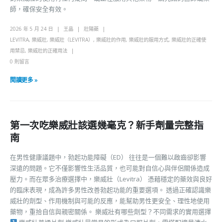
師，確保安全有效。
2026 年 5 月 24 日
王晶
壯陽藥
LEVITRA
,
樂威壯
,
樂威壯（LEVITRA）
,
樂威壯的作用
,
樂威壯的服用方式
,
樂威壯的正確使
用禁忌
,
樂威壯的正確用法
0 則留言
閱讀更多 »
第一次吃樂威壯該選幾毫克？新手劑量完整指
南
在男性健康議題中，勃起功能障礙（ED） 往往是一個難以啟齒卻影響
深遠的問題。它不僅影響性生活品質，也可能對自信心與伴侶關係造成
壓力。而在眾多治療選擇中，樂威壯（Levitra） 憑藉穩定的藥效與良好
的臨床表現，成為許多男性改善勃起功能的重要選項。 透過正確認識樂
威壯的劑型、作用機制與可能的反應，能幫助男性更安全、理性地使用
藥物，重拾自信與親密關係。 樂威壯有哪些劑型？不同需求的實用選擇