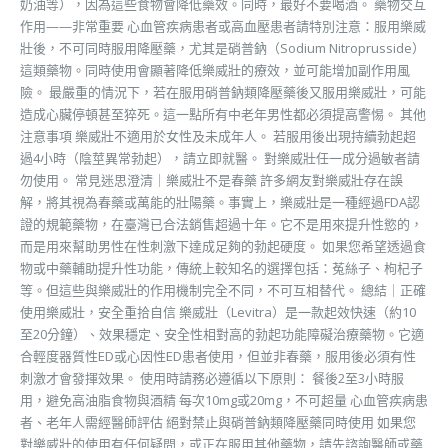
奶油等），因為這些食物會降低藥效。同時，最好不要喝酒。 藥物交互
作用——非常重要 心血管疾病患者或高血壓患者請特別注意：服用樂威
壯後，不可同時服用降壓藥，尤其是硝普鈉（Sodium Nitroprusside）
這類藥物。同時使用會顯著降低樂威壯的療效，並可能增加副作用風
險。 最嚴重的情況下，若在服用硝普鈉類降壓藥後又服用樂威壯，可能
造成心臟停頓甚至猝死。這一點所有中老年男性都必須提高警惕。 其他
注意事項 樂威壯不適用於女性及未成年人。 若服用後出現持續勃起超
過4小時（陰莖異常勃起），請立即就醫。 對樂威壯任一成分過敏者請
勿使用。 常見迷思澄清｜樂威壯不是春藥 許多網友對樂威壯存在誤
解，將其視為春藥或萬能的壯陽藥。事實上，樂威壯是一種經過FDA認
證的規範藥物，在臺灣已合法銷售超過十年。它不是用來提升性慾的，
而是用來幫助男性在性刺激下達成足夠的勃起硬度。 如果您希望透過食
物或中藥輔助提升性功能，傳統上較知名的選擇包括：菟絲子、枸杞子
等。但這些與樂威壯的作用機制完全不同，不可互相替代。 總結｜正確
使用樂威壯，安全重拾自信 樂威壯（Levitra）是一款起效快速（約10
至20分鐘）、效果穩定、安全性相對高的勃起功能障礙治療藥物。它適
合輕度器質性ED或心因性ED患者使用，但並非春藥，服用後必須有性
刺激才會發揮效果。 使用時請務必遵循以下原則： 餐後2至3小時服
用，避免高油脂食物與酒精 每次10mg或20mg，不可超量 心血管疾病患
者、老年人需經醫師評估 絕對禁止與硝普鈉類降壓藥同時使用 如果您
對樂威壯的使用有任何疑問，或正在服用其他藥物，請先諮詢醫師或藥