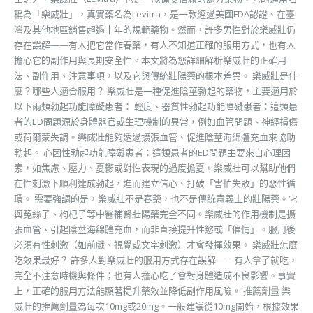
稱為「樂威壯」，真實藥名為Levitra，是一款經過美國FDA認證、在臺
灣及其他地區銷售超過十年的規範藥物。然而，許多男性對於樂威壯仍
存在誤解——有人把它當作春藥，有人不知道正確的服用方式，也有人
擔心它的副作用與長期安全性。本文將為您詳細解析樂威壯的正確用
法、副作用、注意事項，以及它與傳統壯陽藥的根本差異。 樂威壯是什
麼？哪些人適合服用？ 樂威壯是一種促進陰莖勃起的藥物，主要適用於
以下兩類勃起功能障礙患者： 輕度、器質性勃起功能障礙患者：這類患
者的ED問題源於身體器官或生理機制的異常，例如血管問題、神經損傷
或荷爾蒙失調。樂威壯能夠透過擴張血管、促進陰莖海綿體充血來協助
勃起。 心因性勃起功能障礙患者：這類患者的ED問題主要來自心理因
素，如焦慮、壓力、憂鬱或對性表現的過度擔憂。樂威壯可以幫助他們
在性刺激下順利達成勃起，進而建立信心、打破「害怕失敗」的惡性循
環。 需要強調的是，樂威壯不是春藥，也不是傳統意義上的壯陽藥。它
與菟絲子、枸杞子等中醫補腎壯陽藥完全不同。樂威壯的作用機制是擴
張血管、引起陰莖海綿體充血，而非直接提升性慾或「催情」。服用後
必須有性刺激（如前戲、視覺或文字刺激）才會發揮效果。 樂威壯怎麼
吃效果最好？ 許多人對樂威壯的服用方式存在誤解——有人拿了就吃，
完全不注意時機與條件；也有人擔心吃了會對身體造成不良影響。事實
上，正確的服用方法能顯著提升藥效並降低副作用風險。 推薦劑量 樂
威壯的推薦劑量為每次10mg或20mg。一般建議從10mg開始，根據效果