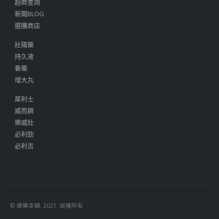
超商查詢
新聞BLOG
選購商店
壯陽藥
持久液
春藥
增大丸
犀利士
威而鋼
樂威壯
必利勁
必利吉
© 康藥本鋪. 2021. 版權所有