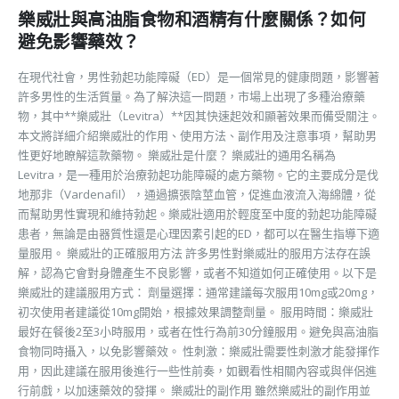
樂威壯與高油脂食物和酒精有什麼關係？如何
避免影響藥效？
在現代社會，男性勃起功能障礙（ED）是一個常見的健康問題，影響著
許多男性的生活質量。為了解決這一問題，市場上出現了多種治療藥
物，其中**樂威壯（Levitra）**因其快速起效和顯著效果而備受關注。
本文將詳細介紹樂威壯的作用、使用方法、副作用及注意事項，幫助男
性更好地瞭解這款藥物。 樂威壯是什麼？ 樂威壯的通用名稱為
Levitra，是一種用於治療勃起功能障礙的處方藥物。它的主要成分是伐
地那非（Vardenafil），通過擴張陰莖血管，促進血液流入海綿體，從
而幫助男性實現和維持勃起。樂威壯適用於輕度至中度的勃起功能障礙
患者，無論是由器質性還是心理因素引起的ED，都可以在醫生指導下適
量服用。 樂威壯的正確服用方法 許多男性對樂威壯的服用方法存在誤
解，認為它會對身體產生不良影響，或者不知道如何正確使用。以下是
樂威壯的建議服用方式： 劑量選擇：通常建議每次服用10mg或20mg，
初次使用者建議從10mg開始，根據效果調整劑量。 服用時間：樂威壯
最好在餐後2至3小時服用，或者在性行為前30分鐘服用。避免與高油脂
食物同時攝入，以免影響藥效。 性刺激：樂威壯需要性刺激才能發揮作
用，因此建議在服用後進行一些性前奏，如觀看性相關內容或與伴侶進
行前戲，以加速藥效的發揮。 樂威壯的副作用 雖然樂威壯的副作用並