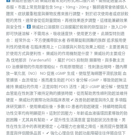
樂威壯普通片劑 樂威壯最常見的形式為口服片劑，需搭配適量清水
吞服。市面上常見劑量包含 5mg、10mg、20mg，醫師通常會依據個人
體質、症狀嚴重程度與藥物反應來進行調整。 對於初次使用者或症狀較
輕的男性，通常會從低劑量開始，再視效果逐步調整，這樣能兼顧效果
與安全性。
樂威壯口溶膜劑 口溶膜屬於較新的劑型設計，放入口中
即可快速溶解，不需用水，吸收速度快、使用更方便。 此類型特別適
合： 經常外出、不方便攜帶飲水者 吞嚥藥錠較困難的族群 追求服用便
利性的使用者 在臨床應用上，口溶膜與片劑在效果上相近，主要差異在
於使用方式與便利性。 樂威壯的作用機制是什麼？ 樂威壯的主要成分
為 伐地那非（Vardenafil），屬於 PDE5 抑制劑 類藥物，與多數主流
ED 治療藥物的作用原理相似。 作用原理簡述： 性刺激出現時，體內釋
放一氧化氮（NO） NO 促進 cGMP 生成，使陰莖海綿體平滑肌放鬆 血
管擴張、血流增加，進而產生勃起 PDE5 會分解 cGMP，導致勃起無法
維持 樂威壯的作用，正是抑制 PDE5 活性，減少 cGMP 被分解，使陰莖
血管能在性刺激下維持足夠的擴張時間，從而幫助男性順利勃起並維持
硬度。 樂威壯的實際功效與臨床表現 ✔ 改善勃起硬度與持久度 多項臨
床研究顯示，使用樂威壯後，多數 ED 患者的勃起硬度、持續時間與成
功性交率均有明顯提升。這對於因壓力、年齡或血液循環因素導致的勃
起困難，尤其具有幫助。 ✔ 提升性生活滿意度 當勃起狀況改善後，男
性在性生活中的表現更穩定，心理壓力也會隨之降低，進而提升整體滿
意度與伴侶關係品質。 ✔ 強化心理自信 勃起功能障礙往往伴隨自信下